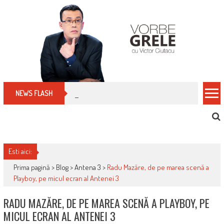
Skip
to
content
Cum îți schimbi, rapid, gratuit și eficient, furniz
NEWS FLASH
Esti aici:
Prima pagină >
Blog
>
Antena 3
>
Radu Mazăre, de pe marea scenă a
Playboy, pe micul ecran al Antenei 3
RADU MAZĂRE, DE PE MAREA SCENĂ A PLAYBOY, PE
MICUL ECRAN AL ANTENEI 3