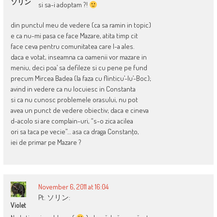
ソリン
si sa-i adoptam ?!
din punctul meu de vedere (ca sa ramin in topic)
e ca nu-mi pasa ce face Mazare, atita timp cit
face ceva pentru comunitatea care l-a ales.
daca e votat, inseamna ca oamenii vor mazare in
meniu, deci poa’ sa defileze si cu pene pe fund
precum Mircea Badea (la faza cu flinticu’-lu’-Boc);
avind in vedere ca nu locuiesc in Constanta
si ca nu cunosc problemele orasului, nu pot
avea un punct de vedere obiectiv; daca e cineva
d-acolo si are complain-uri, “s-o zica acilea
ori sa taca pe vecie”… asa ca draga Constanţo,
iei de primar pe Mazare ?
November 6, 2011 at 16:04
Pt. ソリン:
Violet