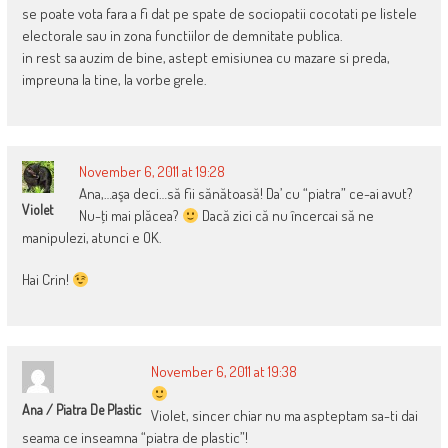
se poate vota fara a fi dat pe spate de sociopatii cocotati pe listele
electorale sau in zona functiilor de demnitate publica.
in rest sa auzim de bine, astept emisiunea cu mazare si preda,
impreuna la tine, la vorbe grele.
November 6, 2011 at 19:28
Ana,…aşa deci…să fii sănătoasă! Da’ cu “piatra” ce-ai avut?
Violet
Nu-ţi mai plăcea?
Dacă zici că nu încercai să ne
manipulezi, atunci e OK.
Hai Crin!
November 6, 2011 at 19:38
Ana / Piatra De Plastic
Violet, sincer chiar nu ma aspteptam sa-ti dai
seama ce inseamna “piatra de plastic”!