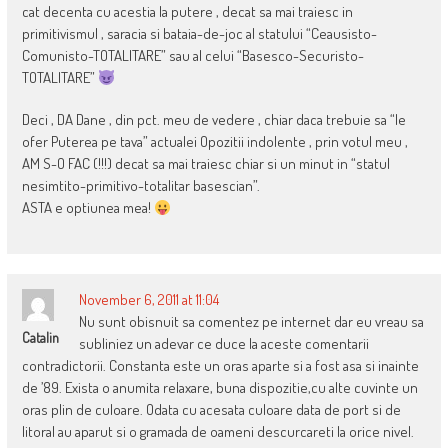
cat decenta cu acestia la putere , decat sa mai traiesc in
primitivismul , saracia si bataia-de-joc al statului “Ceausisto-
Comunisto-TOTALITARE” sau al celui “Basesco-Securisto-
TOTALITARE”
Deci , DA Dane , din pct. meu de vedere , chiar daca trebuie sa “le
ofer Puterea pe tava” actualei Opozitii indolente , prin votul meu ,
AM S-O FAC (!!!) decat sa mai traiesc chiar si un minut in “statul
nesimtito-primitivo-totalitar basescian”.
ASTA e optiunea mea!
November 6, 2011 at 11:04
Nu sunt obisnuit sa comentez pe internet dar eu vreau sa
Catalin
subliniez un adevar ce duce la aceste comentarii
contradictorii. Constanta este un oras aparte si a fost asa si inainte
de ’89. Exista o anumita relaxare, buna dispozitie,cu alte cuvinte un
oras plin de culoare. Odata cu acesata culoare data de port si de
litoral au aparut si o gramada de oameni descurcareti la orice nivel.