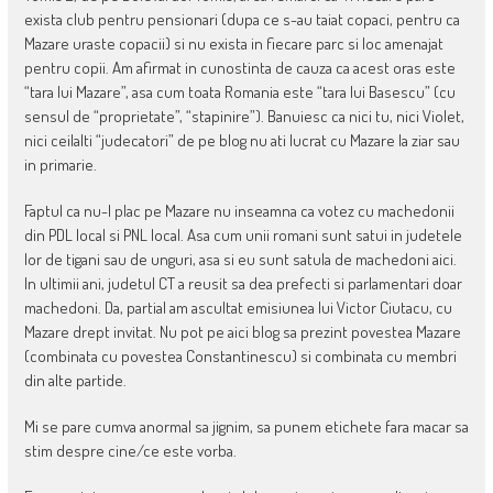
exista club pentru pensionari (dupa ce s-au taiat copaci, pentru ca
Mazare uraste copacii) si nu exista in fiecare parc si loc amenajat
pentru copii. Am afirmat in cunostinta de cauza ca acest oras este
“tara lui Mazare”, asa cum toata Romania este “tara lui Basescu” (cu
sensul de “proprietate”, “stapinire”). Banuiesc ca nici tu, nici Violet,
nici ceilalti “judecatori” de pe blog nu ati lucrat cu Mazare la ziar sau
in primarie.
Faptul ca nu-l plac pe Mazare nu inseamna ca votez cu machedonii
din PDL local si PNL local. Asa cum unii romani sunt satui in judetele
lor de tigani sau de unguri, asa si eu sunt satula de machedoni aici.
In ultimii ani, judetul CT a reusit sa dea prefecti si parlamentari doar
machedoni. Da, partial am ascultat emisiunea lui Victor Ciutacu, cu
Mazare drept invitat. Nu pot pe aici blog sa prezint povestea Mazare
(combinata cu povestea Constantinescu) si combinata cu membri
din alte partide.
Mi se pare cumva anormal sa jignim, sa punem etichete fara macar sa
stim despre cine/ce este vorba.