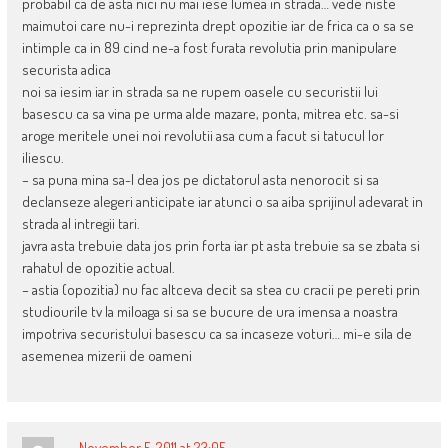
probabil ca de asta nici nu mai iese lumea in strada… vede niste
maimutoi care nu-i reprezinta drept opozitie iar de frica ca o sa se
intimple ca in 89 cind ne-a fost furata revolutia prin manipulare
securista adica
noi sa iesim iar in strada sa ne rupem oasele cu securistii lui
basescu ca sa vina pe urma alde mazare, ponta, mitrea etc. sa-si
aroge meritele unei noi revolutii asa cum a facut si tatucul lor
iliescu.
– sa puna mina sa-l dea jos pe dictatorul asta nenorocit si sa
declanseze alegeri anticipate iar atunci o sa aiba sprijinul adevarat in
strada al intregii tari.
javra asta trebuie data jos prin forta iar pt asta trebuie sa se zbata si
rahatul de opozitie actual.
– astia (opozitia) nu fac altceva decit sa stea cu cracii pe pereti prin
studiourile tv la miloaga si sa se bucure de ura imensa a noastra
impotriva securistului basescu ca sa incaseze voturi… mi-e sila de
asemenea mizerii de oameni
November 5, 2011 at 23:05