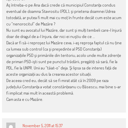
Aş întreba-o pe Ana dacă crede că municipiul Constanţa condus
eventual de doamna Stavrositu (PDL), şi prietena doamnei Udrea
totodată, ar putea fi mult mai cu moţ în frunte decât cum este acum
cu “nenorocitul” de Mazăre ?
Nu sunt eu avocatul lui Mazăre, dar sunt şi mulţi tembeli care-l înjură
doar de dragul de a-l înjura, dar nici ei nuştiu de ce …
Dacă ar fi să-i reproşez lui Mazăre ceva, i-aş reproşa faptul că nu ţine
ca lumea sub control (ca şi preşedinte al PSD Constanţa)
organizaţiile PSD şi primăriile din teritoriu, acolo unde multe zdrenţe
de primari PSD-işti sunt pe punctul trădării, pregătiţi să sară, fie la
PDL, fie la UNPR. Unii au “tăiat-o” deja. Şi lipsa sa de interes faţă de
aceste organizaţii au dus la crearea acestor situaţii.
De aceea cred eu, decât să se fi mirat atât că în 2009 pe raza
judeţului Constanţa a votat constănţeanu cu Băsescu, mai bine s-ar
fi implicat mai mult în această problemă.
Cam asta e cu Mazăre.
November 5, 2011 at 15:37