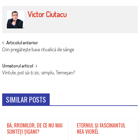
Victor Ciutacu
POST
Articolul anterior
Crin pregăteşte baia ritualică de sânge
NAVIGATION
Urmatorul articol
Vîntule, pot să-ţi zic, simplu, Temeşan?
SIMILAR POSTS
BĂ, RROMILOR, DE CE NU MAI
ETERNUL ŞI FASCINANTUL
SUNTEŢI ŢIGANI?
NEA VIOREL