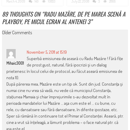
March 4, 2009
149
10853
July 22, 2008
5
2866
89 THOUGHTS ON “
RADU MAZĂRE, DE PE MAREA SCENĂ A
PLAYBOY, PE MICUL ECRAN AL ANTENEI 3
”
COMMENT
Older Comments
NAVIGATION
November 5, 2011 at 15:19
Superbă emisiunea de aseară cu Radu Mazăre ! Fără fiţe
Mihaic3001
de prost gust, natural, fără ipocrizii şi un dialog
prietenesc în locul celui de protocol, au făcut aseară emisiunea de
nota 10.
După părerea mea, Mazăre este un tip ok. Sunt din jud. Constanţa şi
numai cine nu vrea să vadă, nu vede că municipiul Constanţa,
staţiunea Mamaia şi chiar împrejurimile s-au dezvoltat mult în
perioada mandatelor lui Mazăre … aşa cum este el … cu bune, cu
rele, cu dansatoare sau fără dansatoare, în diferite ipostaze, etc.
Sper să rămână în continuare tot el Primar al Constanţei. Aseară, ptr.
cine a vrut să înţeleagă, a lămurit problema – o face natural ptr. că
aşa este el.