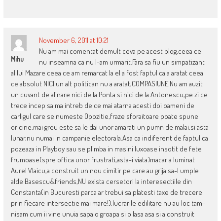
November 6, 2011 at 10:21
Nu am mai comentat demult ceva pe acest blog,ceea ce
Mihu
nu inseamna ca nu l-am urmarit.Fara sa fiu un simpatizant
al lui Mazare ceea ce am remarcat la el a fost faptul ca a aratat ceea
ce absolut NICI un alt politican nu a aratat,COMPASIUNE.Nu am auzit
un cuvant de alinare nici de la Ponta si nici de la Antonescu,pe zi ce
trece incep sa ma intreb de ce mai atarna acesti doi oameni de
carligul care se numeste Opozitie,fraze sforaitoare poate spune
oricine,mai greu este sa le dai unor amarati un pumn de malai,si asta
lunar,nu numai in campanie electorala.Asa ca indiferent de faptul ca
pozeaza in Playboy sau se plimba in masini luxoase insotit de fete
frumoase(spre oftica unor frustrati,asta-i viata)macar a luminat
Aurel Vlaicu,a construit un nou cimitir pe care au grija sa-l umple
alde Basescu&friends,NU exista cersetori la interesectiile din
Constanta(in Bucuresti parca ar trebui sa platesti taxe de trecere
prin fiecare intersectie mai mare!),lucrarile edilitare nu au loc tam-
nisam cum ii vine unuia sapa o groapa si o lasa asa si a construit