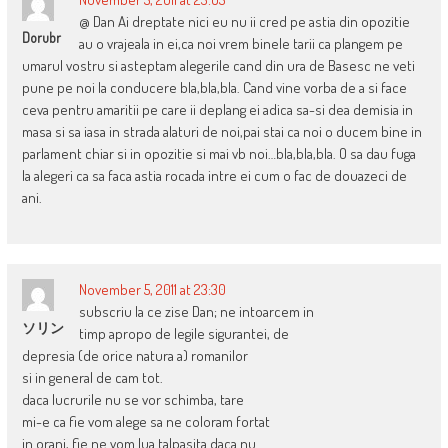
@ Dan Ai dreptate nici eu nu ii cred pe astia din opozitie
Dorubr
au o vrajeala in ei,ca noi vrem binele tarii ca plangem pe
umarul vostru si asteptam alegerile cand din ura de Basesc ne veti
pune pe noi la conducere bla,bla,bla. Cand vine vorba de a si face
ceva pentru amaritii pe care ii deplang ei adica sa-si dea demisia in
masa si sa iasa in strada alaturi de noi,pai stai ca noi o ducem bine in
parlament chiar si in opozitie si mai vb noi…bla,bla,bla. O sa dau fuga
la alegeri ca sa faca astia rocada intre ei cum o fac de douazeci de
ani.
November 5, 2011 at 23:30
subscriu la ce zise Dan; ne intoarcem in
ソリン
timp apropo de legile sigurantei, de
depresia (de orice natura a) romanilor
si in general de cam tot.
daca lucrurile nu se vor schimba, tare
mi-e ca fie vom alege sa ne coloram fortat
in oranj, fie ne vom lua talpasita daca nu