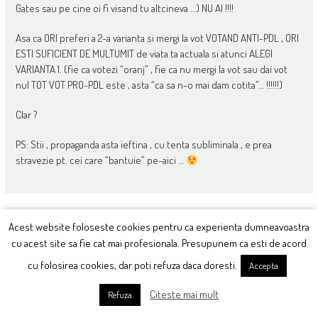
Gates sau pe cine oi fi visand tu altcineva …) NU AI !!!!
Asa ca ORI preferi a 2-a varianta si mergi la vot VOTAND ANTI-PDL , ORI
ESTI SUFICIENT DE MULTUMIT de viata ta actuala si atunci ALEGI
VARIANTA 1. (fie ca votezi “oranj” , fie ca nu mergi la vot sau dai vot
nul TOT VOT PRO-PDL este , asta “ca sa n-o mai dam cotita”… !!!!!!)
Clar ?
PS: Stii , propaganda asta ieftina , cu tenta subliminala , e prea
stravezie pt. cei care “bantuie” pe-aici …
November 7, 2011 at 00:08
Acest website foloseste cookies pentru ca experienta dumneavoastra
Scuze Victore , dar mai am un PS:
cu acest site sa fie cat mai profesionala. Presupunem ca esti de acord
Nostradamus
Dane , spui : “sa puna mina sa-l dea jos pe dictatorul
cu folosirea cookies, dar poti refuza daca doresti.
Accepta
asta nenorocit si sa declanseze alegeri anticipate iar atunci o sa aiba
sprijinul adevarat in strada al intregii tari.”
Citeste mai mult
Refuza
– spune-ne si noua CUM POATE actuala Opozitie “sa-l dea jos pe