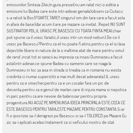
emisiunilor:Sinteza Zilei,In gura presei(nu am ratat nici o editie a
emisiunii lui Badea care este intr-adevar geniala)observ ca Ciutacu
s-a ratoit la Boc(FOARTE TARE!! singurul om din tara care a facut asta
in afara de base)dar acum il are pe mazare ca invitat…Repet:NU SUNT
SUSTINATOR PDL,IL URASC PE BASESCU CU TOATA FIINTA MEA(chiar
pot spune ca il urasc fanatic,il urasc intr-un mod nebun).De ce il
urasc pe Basescu?Pentru ca el nu poate fi atins,pentru ca el isi lasa
dejectiile libere in natura de la o inaltime atat de mare pentru omul
de rand ,incat tot ei saracii au impresia ca insasi Dumnezeu a facut
asta(intr-adevar,ce spune Badea cu oamenii care se roaga la
Dumnezeu in loc sa iasa in strada si treaba ca in romania nu exista
credinta ci numai superstitii e mai mult decat adevarata).IL urasc
pentru ca e smecher,pentru ca e un cocalar fara un pic de
decenta,pentru ca e genul de marlan care iti injura mama si nepotica
in parc pentru ca are nevoie de balansoar pentru propria
progenitura.NU ACUZ PE NIMENI,INSA IDEEA PRINCIPALA ESTE:CEEA CE
ESTE BASESCU PENTRU TARA,ESTE MAZARE PENTRU CONSTANTA.Si ar
fi o ipocrizie sa-l denigrezi pe Basescu si sa-l TOLEREZI pe Mazare.Eu
zic sa-i aplicati acelasi tratament ca si seficului nostru de stat.