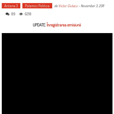
Antena 3
Polemici Politice
de
Victor Ciutacu
-
November 3, 2011
89
6218
UPDATE:
Înregistrarea emisiunii