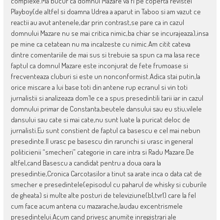
complexe.Ma bucur ca domnul Mazare va fi pe coperta revistei
Playboy(de altfel si doamna Udrea a aparut in Taboo si am vazut ce
reactii au avut antenele,dar prin contrast,se pare ca in cazul
domnului Mazare nu se mai critica nimic,ba chiar se incurajeaza),insa
pe mine ca cetatean nu ma incalzeste cu nimic.Am citit cateva
dintre comentariile de mai sus si trebuie sa spun ca ma lasa rece
faptul ca domnul Mazare este inconjurat de fete frumoase si
frecventeaza cluburi si este un nonconformist.Adica stai putin,la
orice miscare a lui base toti din antene rup ecranul si vin toti
jurnalistii si analizeaza dom’le ce a spus presedintili tarii iar in cazul
domnului primar de Constanta,beutele dansului sau eu stiu,vilele
dansului sau cate si mai cate,nu sunt luate la puricat deloc de
jurnalisti.Eu sunt constient de faptul ca basescu e cel mai nebun
presedinte.Il urasc pe basescu din rarunchi si urasc in general
politicienii “smecheri” categorie in care intra si Radu Mazare.De
altfel,cand Basescu a candidat pentru a doua oara la
presedintie,Cronica Carcotasilor a tinut sa arate inca o data cat de
smecher e presedintele(episodul cu paharul de whisky si cuburile
de gheata) si multe alte posturi de televiziune(b1,tvr1) care la fel
cum face acum antena cu mazarache,laudau excentrismele
presedintelui.Acum cand privesc anumite inregistrari ale