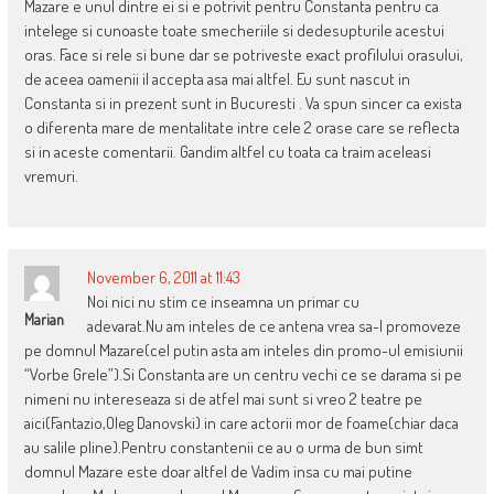
Mazare e unul dintre ei si e potrivit pentru Constanta pentru ca
intelege si cunoaste toate smecheriile si dedesupturile acestui
oras. Face si rele si bune dar se potriveste exact profilului orasului,
de aceea oamenii il accepta asa mai altfel. Eu sunt nascut in
Constanta si in prezent sunt in Bucuresti . Va spun sincer ca exista
o diferenta mare de mentalitate intre cele 2 orase care se reflecta
si in aceste comentarii. Gandim altfel cu toata ca traim aceleasi
vremuri.
November 6, 2011 at 11:43
Noi nici nu stim ce inseamna un primar cu
Marian
adevarat.Nu am inteles de ce antena vrea sa-l promoveze
pe domnul Mazare(cel putin asta am inteles din promo-ul emisiunii
“Vorbe Grele”).Si Constanta are un centru vechi ce se darama si pe
nimeni nu intereseaza si de atfel mai sunt si vreo 2 teatre pe
aici(Fantazio,Oleg Danovski) in care actorii mor de foame(chiar daca
au salile pline).Pentru constantenii ce au o urma de bun simt
domnul Mazare este doar altfel de Vadim insa cu mai putine