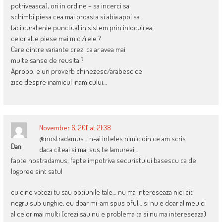
potriveasca), ori in ordine – sa incerci sa
schimbi piesa cea mai proasta si abia apoi sa
faci curatenie punctual in sistem prin inlocuirea
celorlalte piese mai mici/rele ?
Care dintre variante crezi ca ar avea mai
multe sanse de reusita ?
Apropo, e un proverb chinezesc/arabesc ce
zice despre inamicul inamicului…
November 6, 2011 at 21:38
@nostradamus… n-ai inteles nimic din ce am scris
Dan
daca citeai si mai sus te lamureai…
fapte nostradamus, fapte impotriva securistului basescu ca de
logoree sint satul
cu cine votezi tu sau optiunile tale… nu ma intereseaza nici cit
negru sub unghie, eu doar mi-am spus oful… si nu e doar al meu ci
al celor mai multi (crezi sau nu e problema ta si nu ma intereseaza)