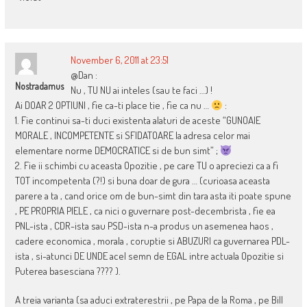
November 6, 2011 at 23:51
@Dan :
Nostradamus
Nu , TU NU ai inteles (sau te faci …) !
Ai DOAR 2 OPTIUNI , fie ca-ti place tie , fie ca nu …
:
1. Fie continui sa-ti duci existenta alaturi de aceste “GUNOAIE
MORALE , INCOMPETENTE si SFIDATOARE la adresa celor mai
elementare norme DEMOCRATICE si de bun simt” ;
2. Fie ii schimbi cu aceasta Opozitie , pe care TU o apreciezi ca a fi
TOT incompetenta (?!) si buna doar de gura … (curioasa aceasta
parere a ta , cand orice om de bun-simt din tara asta iti poate spune
, PE PROPRIA PIELE , ca nici o guvernare post-decembrista , fie ea
PNL-ista , CDR-ista sau PSD-ista n-a produs un asemenea haos ,
cadere economica , morala , coruptie si ABUZURI ca guvernarea PDL-
ista , si-atunci DE UNDE acel semn de EGAL intre actuala Opozitie si
Puterea basesciana ???? ).
A treia varianta (sa aduci extraterestrii , pe Papa de la Roma , pe Bill