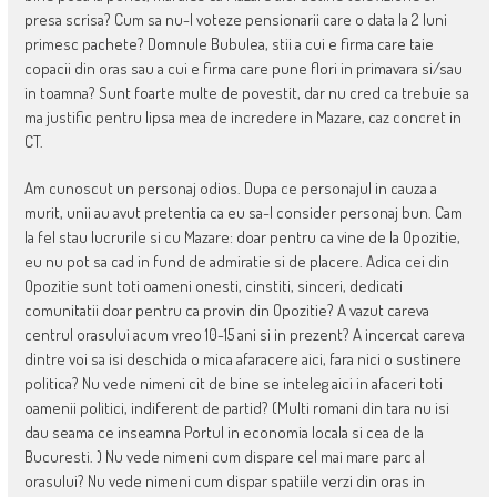
presa scrisa? Cum sa nu-l voteze pensionarii care o data la 2 luni
primesc pachete? Domnule Bubulea, stii a cui e firma care taie
copacii din oras sau a cui e firma care pune flori in primavara si/sau
in toamna? Sunt foarte multe de povestit, dar nu cred ca trebuie sa
ma justific pentru lipsa mea de incredere in Mazare, caz concret in
CT.
Am cunoscut un personaj odios. Dupa ce personajul in cauza a
murit, unii au avut pretentia ca eu sa-l consider personaj bun. Cam
la fel stau lucrurile si cu Mazare: doar pentru ca vine de la Opozitie,
eu nu pot sa cad in fund de admiratie si de placere. Adica cei din
Opozitie sunt toti oameni onesti, cinstiti, sinceri, dedicati
comunitatii doar pentru ca provin din Opozitie? A vazut careva
centrul orasului acum vreo 10-15 ani si in prezent? A incercat careva
dintre voi sa isi deschida o mica afaracere aici, fara nici o sustinere
politica? Nu vede nimeni cit de bine se inteleg aici in afaceri toti
oamenii politici, indiferent de partid? (Multi romani din tara nu isi
dau seama ce inseamna Portul in economia locala si cea de la
Bucuresti. ) Nu vede nimeni cum dispare cel mai mare parc al
orasului? Nu vede nimeni cum dispar spatiile verzi din oras in