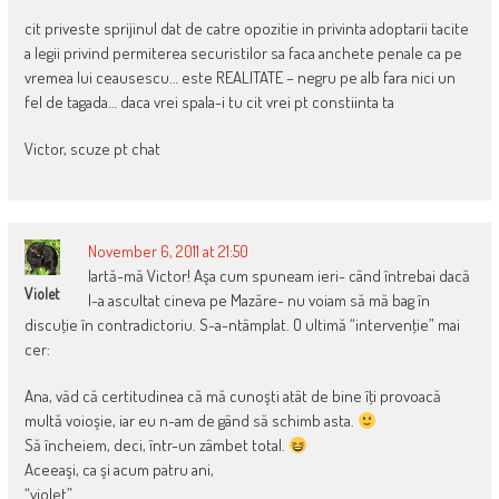
cit priveste sprijinul dat de catre opozitie in privinta adoptarii tacite
a legii privind permiterea securistilor sa faca anchete penale ca pe
vremea lui ceausescu… este REALITATE – negru pe alb fara nici un
fel de tagada… daca vrei spala-i tu cit vrei pt constiinta ta
Victor, scuze pt chat
November 6, 2011 at 21:50
Iartă-mă Victor! Aşa cum spuneam ieri- când întrebai dacă
Violet
l-a ascultat cineva pe Mazăre- nu voiam să mă bag în
discuţie în contradictoriu. S-a-ntâmplat. O ultimă “intervenţie” mai
cer:
Ana, văd că certitudinea că mă cunoşti atât de bine îţi provoacă
multă voioşie, iar eu n-am de gând să schimb asta.
Să încheiem, deci, într-un zâmbet total.
Aceeaşi, ca şi acum patru ani,
“violet”