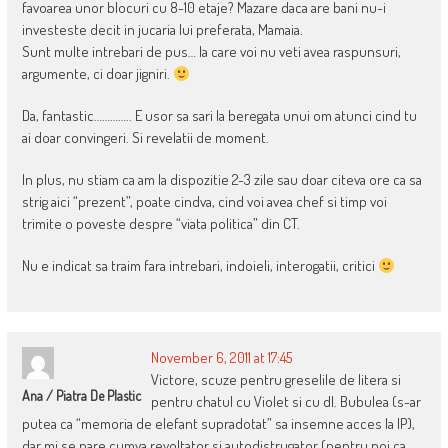
favoarea unor blocuri cu 8-10 etaje? Mazare daca are bani nu-i
investeste decit in jucaria lui preferata, Mamaia.
Sunt multe intrebari de pus… la care voi nu veti avea raspunsuri,
argumente, ci doar jigniri.
Da, fantastic………….. E usor sa sari la beregata unui om atunci cind tu
ai doar convingeri. Si revelatii de moment.
In plus, nu stiam ca am la dispozitie 2-3 zile sau doar citeva ore ca sa
strig aici “prezent”, poate cindva, cind voi avea chef si timp voi
trimite o poveste despre “viata politica” din CT.
Nu e indicat sa traim fara intrebari, indoieli, interogatii, critici
November 6, 2011 at 17:45
Victore, scuze pentru greselile de litera si
Ana / Piatra De Plastic
pentru chatul cu Violet si cu dl. Bubulea (s-ar
putea ca “memoria de elefant supradotat” sa insemne acces la IP),
dar mi se pare cumva revoltator si autodistrugator (pentru noi ca