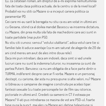
Eu, ca cetatean roman, am dreptul de a-mi exprima nemultumirea
fata de toata clasa politica actuala, de la centru si de la nivel local?
Probabil voi nu stiti ca Mazare si-a inceput cariera politica ca
paramentar PD.
Cei care mi-au sarit la beregata nu stiu ca eu am votat in ultimii ani
cu Geoana, stiind ca al doilea mandat Basescu va insemna dictatura,
cu Mazare, din prea multa sila fata de machedonii care aici sunt in
toate partidele (mai putin PSD.
Nu stiu citi cunosc sensul “votului utalitarist”, adica votul care tie si
familiei tale iti aduce avantaje (ca m-am saturat de alegerile de 20 de
ani cind mereu am avut de ales intre doua rele).
Daca imi pun intrebari, daca am indoieli, daca simt si vad unele
lucruri care nu sunt la indemina tuturor, nu inseamna ca sunt de
partea Puterii. Banuiesc ca nu am obligatia de a face parte dintr-o
TURMA, indiferent despre care ar fi vorba. Mazare e un personaj
destept, cu carisma, dar asta nu presupune si alte valori, nu? Mazare
si Udrea au o campanie de imagine construita pe acelasi tipar:
fantezii sexuale (cu toate personajele lor de film sau istorice,
pictoriale in ultimii ani). Credeti ca oamenii in CT il voteaza pe
Mazare? V-ati pus intrebarea ce masina de vot are PSD-ul, foarte
bine pusa la punct, mai ales ca Mazare aici detine televiziune si