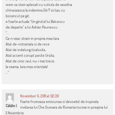
vrem sa stam aplecati cu cutiuta de vaselina
chinezeasca la indemina 24/7 si/sau cu
bocancul pe git.
e foarte actuala “Un gind al lui Balcescu
de departe” a lui Adrian Paunescu:
“…
Ca-n veac strain in propria mea tara.
Atat de-nstrainata si de rece
Atat de indelung ticalosita,
Atat accent corupt peste Ursita,
Atat de cinic raul, nu-i mai trece.
Ia seama, tara mea orientala!
…”
November 6, 2011 at 02:39
Foarte frumoasa emisiunea si deosebit de inspirata
Cătălin I.
invitarea lui Che Guevara de Romania tocmai in preajma lui
5 Noiembrie.