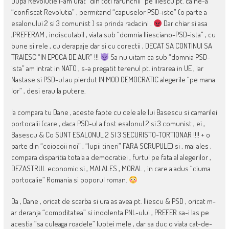
Dupa Revolutie l-am urat “din toti rarunchii” pe Iliescu pt. ca ne-a
“confiscat Revolutia” , permitand “capuselor PSD-iste” (o parte a
esalonului 2 si 3 comunist ) sa prinda radacini .
Dar chiar si asa
,PREFERAM , indiscutabil , viata sub “domnia Iliesciano-PSD-ista” , cu
bune si rele , cu derapaje dar si cu corectii , DECAT SA CONTINUI SA
TRAIESC “IN EPOCA DE AUR” !!!
Sa nu uitam ca sub “domnia PSD-
ista” am intrat in NATO , s-a pregatit terenul pt. intrarea in UE , iar
Nastase si PSD-ul au pierdut IN MOD DEMOCRATIC alegerile “pe mana
lor” , desi erau la putere.
Ia compara tu Dane , aceste fapte cu cele ale lui Basescu si camarilei
portocalii (care , daca PSD-ul a fost esalonul 2 si 3 comunist , ei ,
Basescu & Co SUNT ESALONUL 2 SI 3 SECURISTO-TORTIONAR !!!! + o
parte din “coiocoii noi” , “lupii tineri” FARA SCRUPULE) si , mai ales ,
compara disparitia totala a democratiei , furtul pe fata al alegerilor ,
DEZASTRUL economic si , MAI ALES , MORAL , in care a adus “ciuma
portocalie” Romania si poporul roman.
Da , Dane , oricat de scarba si ura as avea pt. Iliescu & PSD , oricat m-
ar deranja “comoditatea” si indolenta PNL-ului , PREFER sa-i las pe
acestia “sa culeaga roadele” luptei mele , dar sa duc o viata cat-de-