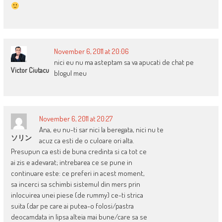
November 6, 2011 at 20:06
nici eu nu ma asteptam sa va apucati de chat pe
Victor Ciutacu
blogul meu
November 6, 2011 at 20:27
Ana, eu nu-ti sar nici la beregata, nici nu te
ソリン
acuz ca esti de o culoare ori alta.
Presupun ca esti de buna credinta si ca tot ce
ai zis e adevarat; intrebarea ce se pune in
continuare este: ce preferi in acest moment,
sa incerci sa schimbi sistemul din mers prin
inlocuirea unei piese (de rummy) ce-ti strica
suita (dar pe care ai putea-o folosi/pastra
deocamdata in lipsa alteia mai bune/care sa se