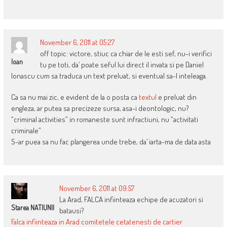
November 6, 2011 at 05:27
off topic: victore, stiuc ca chiar de le esti sef, nu-i verifici
Ioan
tu pe toti, da’ poate seful lui direct il invata si pe Daniel
Ionascu cum sa traduca un text preluat, si eventual sa-l inteleaga.
Ca sa nu mai zic, e evident de la o posta ca
textul
e preluat din
engleza, ar putea sa precizeze sursa, asa-i deontologic, nu?
“criminal activities” in romaneste sunt infractiuni, nu “activitati
criminale”
S-ar puea sa nu fac plangerea unde trebe, da’ iarta-ma de data asta
November 6, 2011 at 09:57
La Arad, FALCA infiinteaza echipe de acuzatori si
Starea NATIUNII
batausi?
Falca infiinteaza in Arad comitetele cetatenesti de cartier