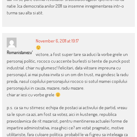
natie )ca democratia anilor 2011 sa insemne inregimentarea intr-o
turma sau alta si atit.
November 6, 2011 at 19:17
Romanistanezu'
victore, a fost super tare sa aduci la vorbe grele un
personaj politic, rococo cu accente burlesti si tente de punck post
industrial. chiar nu glumesc! felicitari, data viitoare impreuna cu
personajul, ai mai putea invita si un om din trust, ma gindesc la radu
preda, nasul copilului personajului rococo si sotul mamei copilului
personajului in cauza, mazare, radu mazare.
chiar ar iesi cu vorbe grele
p.s. ca sa nu stirnesc echipa de postaci ai activului de partid, vreau
sa le spun ca azi, am fost sa votez, aici in kustenge, republica
pravoslavnica de rit mazariot, pentru mentinerea actualei forme de
impartire administrativa, insa ghici ce? am votat pragmatic, motive
utilitariste, fara culoare politica. probabil le va fi greu sa inteleaga ca