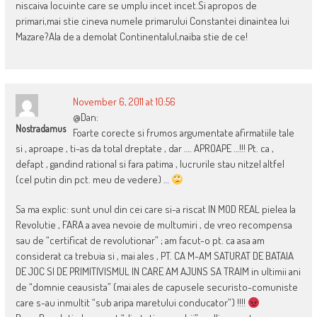
niscaiva locuinte care se umplu incet incet.Si apropos de
primari,mai stie cineva numele primarului Constantei dinaintea lui
Mazare?Ala de a demolat Continentalul,naiba stie de ce!
November 6, 2011 at 10:56
@Dan:
Nostradamus
Foarte corecte si frumos argumentate afirmatiile tale
si , aproape , ti-as da total dreptate , dar …. APROAPE …!!! Pt. ca ,
defapt , gandind rational si fara patima , lucrurile stau nitzel altfel
(cel putin din pct. meu de vedere) …
Sa ma explic: sunt unul din cei care si-a riscat IN MOD REAL pielea la
Revolutie , FARA a avea nevoie de multumiri , de vreo recompensa
sau de “certificat de revolutionar” ; am facut-o pt. ca asa am
considerat ca trebuia si , mai ales , PT. CA M-AM SATURAT DE BATAIA
DE JOC SI DE PRIMITIVISMUL IN CARE AM AJUNS SA TRAIM in ultimii ani
de “domnie ceausista” (mai ales de capusele securisto-comuniste
care s-au inmultit “sub aripa maretului conducator”) !!!!