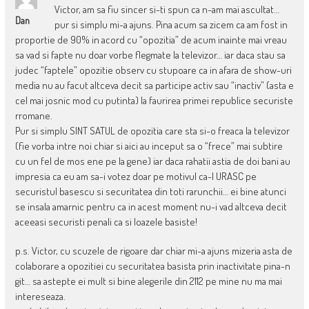
Victor, am sa fiu sincer si-ti spun ca n-am mai ascultat…
Dan
pur si simplu mi-a ajuns. Pina acum sa zicem ca am fost in
proportie de 90% in acord cu “opozitia” de acum inainte mai vreau
sa vad si fapte nu doar vorbe flegmate la televizor… iar daca stau sa
judec “faptele” opozitie observ cu stupoare ca in afara de show-uri
media nu au facut altceva decit sa participe activ sau “inactiv” (asta e
cel mai josnic mod cu putinta) la faurirea primei republice securiste
rromane.
Pur si simplu SINT SATUL de opozitia care sta si-o freaca la televizor
(fie vorba intre noi chiar si aici au inceput sa o “frece” mai subtire
cu un fel de mos ene pe la gene) iar daca rahatii astia de doi bani au
impresia ca eu am sa-i votez doar pe motivul ca-l URASC pe
securistul basescu si securitatea din toti rarunchii… ei bine atunci
se insala amarnic pentru ca in acest moment nu-i vad altceva decit
aceeasi securisti penali ca si loazele basiste!
p.s. Victor, cu scuzele de rigoare dar chiar mi-a ajuns mizeria asta de
colaborare a opozitiei cu securitatea basista prin inactivitate pina-n
git… sa astepte ei mult si bine alegerile din 2112 pe mine nu ma mai
intereseaza.