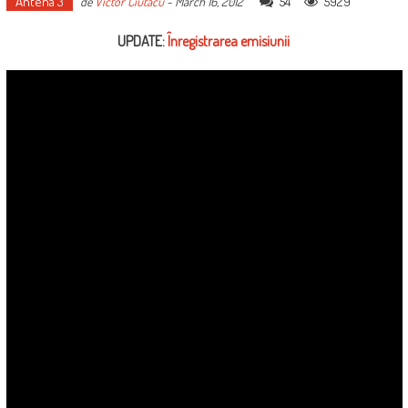
Antena 3
54
5929
de
Victor Ciutacu
-
March 16, 2012
UPDATE:
Înregistrarea emisiunii