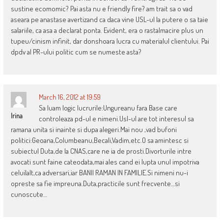
sustine ecomomic? Pai asta nu e friendly fire? am trait sa o vad
aseara pe anastase avertizand ca daca vine USL-ul la putere o sa taie
salariile, ca asa a declarat ponta. Evident, era o rastalmacire plus un
tupeu/cinism infinit, dar donshoara lucra cu materialul clientului. Pai
dpdv al PR-ului politic cum se numeste asta?
March 16, 2012 at 19:59
Sa luam logic lucrurile:Ungureanu fara Base care
Irina
controleaza pd-ul e nimeni.Usl-ul are tot interesul sa
ramana unita si inainte si dupa alegeri.Mai nou ,vad bufoni
politici:Geoana,Columbeanu,Becali,Vadim,etc.O sa amintesc si
subiectul Duta,de la CNAS,care ne ia de prosti.Divorturile intre
avocati sunt faine cateodata,mai ales cand ei lupta unul impotriva
celuilalt,ca adversari,iar BANII RAMAN IN FAMILIE.Si nimeni nu-i
opreste sa fie impreuna.Duta,practicile sunt frecvente…si
cunoscute…