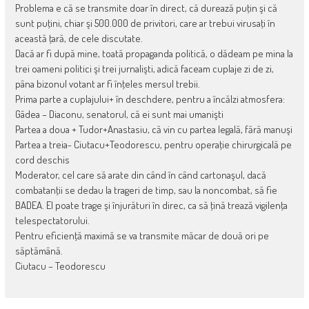
Problema e că se transmite doar în direct, că durează puţin şi că
sunt puţini, chiar şi 500.000 de privitori, care ar trebui virusaţi în
această ţară, de cele discutate.
Dacă ar fi după mine, toată propaganda politică, o dădeam pe mina la
trei oameni politici şi trei jurnalişti, adică faceam cuplaje zi de zi,
pâna bizonul votant ar fi înţeles mersul trebii.
Prima parte a cuplajului+ în deschdere, pentru a încălzi atmosfera:
Gâdea – Diaconu, senatorul, că ei sunt mai umanişti
Partea a doua + Tudor+Anastasiu, că vin cu partea legală, fără manuşi
Partea a treia- Ciutacu+Teodorescu, pentru operaţie chirurgicală pe
cord deschis
Moderator, cel care să arate din când în când cartonaşul, dacă
combatanţii se dedau la trageri de timp, sau la noncombat, să fie
BADEA. El poate trage şi înjurături în direc, ca să ţină trează vigilenţa
telespectatorului.
Pentru eficienţă maximă se va transmite măcar de două ori pe
săptămână.
Ciutacu – Teodorescu