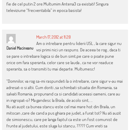
fie de cel putin 2 ore.Multumim Antena3 ca existati! Singura
televiziune “frecventabila” in epoca basista!
March 17, 2012 at 11:28
Am o intrebare pentru liderii USL , la care sigur nu
Daniel Macineanu
voi primi nici un raspuns. De aceea te rog , daca ti
se pare o intrebare logica si de bun simt,pe care o poate pune
orice om fara speranta, celor care se lauda , ca ne vor readuce
speranta, sa o transmiti tu mai departe. Multumesc!
“Domnilor, va rog sa-mi raspundeti la o intrebare, care sigur v-au mai
adresat-o si altii. Cum doriti ,sa schimbati situatia din Romania, sa
salvati Romania, propunand ca si candidati aceeasi oameni, care au
in ingropat-o? Ma gandesc la Braila, de acolo sint, …
Nu ati auzit ca bunea stancu este cel mai mare hot din Braila, un
mitocan ,care de cand a pus ghiara pe judet, a furat tot? Nu ati auzit
de simionescu, care pe langa faptul ca este un fost comunist de
frunte al judetului, este sluga lui stancu, ????? Cum vreti sa