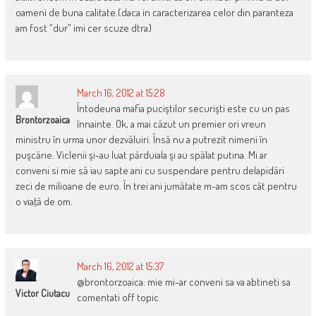
oameni de buna calitate.(daca in caracterizarea celor din paranteza
am fost “dur” imi cer scuze dtra)
March 16, 2012 at 15:28
Întodeuna mafia puciştilor securişti este cu un pas
Brontorzoaica
înnainte. Ok, a mai căzut un premier ori vreun
ministru în urma unor dezvăluiri. Însă nu a putrezit nimeni în
puşcărie. Viclenii şi-au luat părduiala şi au spălat putina. Mi ar
conveni si mie să iau sapte ani cu suspendare pentru delapidări
zeci de milioane de euro. În trei ani jumătate m-am scos cât pentru
o viaţă de om.
March 16, 2012 at 15:37
@brontorzoaica: mie mi-ar conveni sa va abtineti sa
Victor Ciutacu
comentati off topic