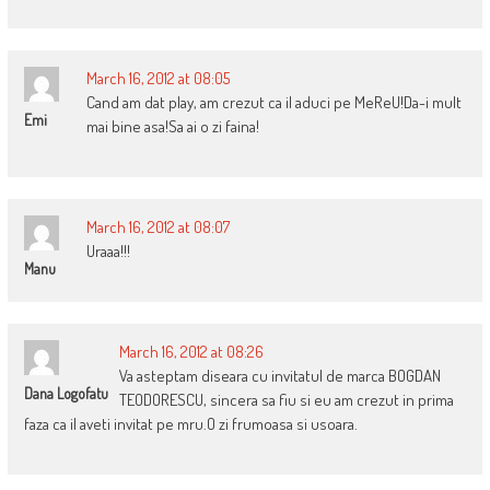
March 16, 2012 at 08:05
Cand am dat play, am crezut ca il aduci pe MeReU!Da-i mult
Emi
mai bine asa!Sa ai o zi faina!
March 16, 2012 at 08:07
Uraaa!!!
Manu
March 16, 2012 at 08:26
Va asteptam diseara cu invitatul de marca BOGDAN
Dana Logofatu
TEODORESCU, sincera sa fiu si eu am crezut in prima
faza ca il aveti invitat pe mru.O zi frumoasa si usoara.