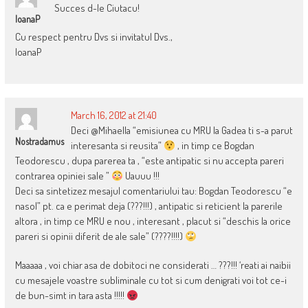
Succes d-le Ciutacu!
IoanaP
Cu respect pentru Dvs si invitatul Dvs.,
IoanaP
March 16, 2012 at 21:40
Deci @Mihaella “emisiunea cu MRU la Gadea ti s-a parut
Nostradamus
interesanta si reusita”
, in timp ce Bogdan
Teodorescu , dupa parerea ta , “este antipatic si nu accepta pareri
contrarea opiniei sale ”
Uauuu !!!
Deci sa sintetizez mesajul comentariului tau: Bogdan Teodorescu “e
nasol” pt. ca e perimat deja (???!!!) , antipatic si reticient la parerile
altora , in timp ce MRU e nou , interesant , placut si “deschis la orice
pareri si opinii diferit de ale sale” (????!!!!)
Maaaaa , voi chiar asa de dobitoci ne considerati … ???!!! ‘reati ai naibii
cu mesajele voastre subliminale cu tot si cum denigrati voi tot ce-i
de bun-simt in tara asta !!!!!