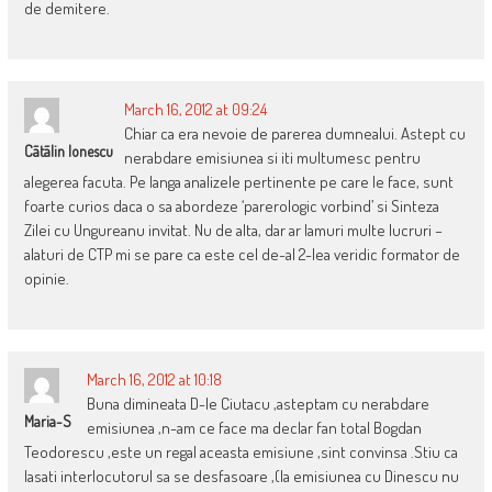
de demitere.
March 16, 2012 at 09:24
Chiar ca era nevoie de parerea dumnealui. Astept cu
Cãtãlin Ionescu
nerabdare emisiunea si iti multumesc pentru
alegerea facuta. Pe langa analizele pertinente pe care le face, sunt
foarte curios daca o sa abordeze ‘parerologic vorbind’ si Sinteza
Zilei cu Ungureanu invitat. Nu de alta, dar ar lamuri multe lucruri –
alaturi de CTP mi se pare ca este cel de-al 2-lea veridic formator de
opinie.
March 16, 2012 at 10:18
Buna dimineata D-le Ciutacu ,asteptam cu nerabdare
Maria-S
emisiunea ,n-am ce face ma declar fan total Bogdan
Teodorescu ,este un regal aceasta emisiune ,sint convinsa .Stiu ca
lasati interlocutorul sa se desfasoare ,(la emisiunea cu Dinescu nu