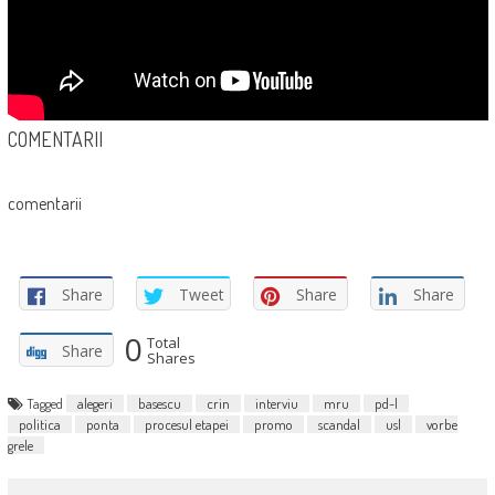
COMENTARII
comentarii
Share
Tweet
Share
Share
0
Total
Share
Shares
Tagged
alegeri
basescu
crin
interviu
mru
pd-l
politica
ponta
procesul etapei
promo
scandal
usl
vorbe
grele