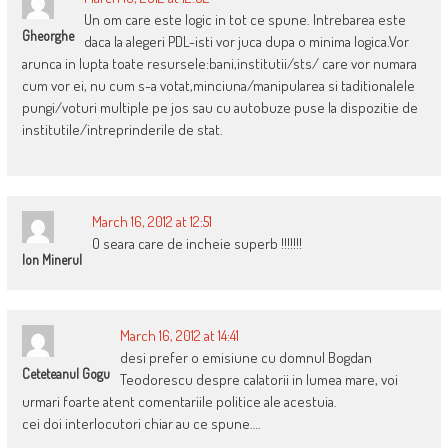
Un om care este logic in tot ce spune. Intrebarea este
Gheorghe
daca la alegeri PDL-isti vor juca dupa o minima logica.Vor
arunca in lupta toate resursele:bani,institutii/sts/ care vor numara
cum vor ei, nu cum s-a votat,minciuna/manipularea si taditionalele
pungi/voturi multiple pe jos sau cu autobuze puse la dispozitie de
institutile/intreprinderile de stat.
March 16, 2012 at 12:51
O seara care de incheie superb !!!!!!!
Ion Minerul
March 16, 2012 at 14:41
desi prefer o emisiune cu domnul Bogdan
Ceteteanul Gogu
Teodorescu despre calatorii in lumea mare, voi
urmari foarte atent comentariile politice ale acestuia.
cei doi interlocutori chiar au ce spune….