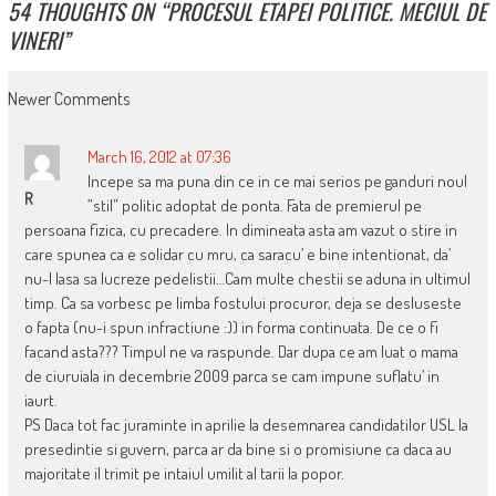
54 THOUGHTS ON “
PROCESUL ETAPEI POLITICE. MECIUL DE
VINERI
”
COMMENT
Newer Comments
NAVIGATION
March 16, 2012 at 07:36
Incepe sa ma puna din ce in ce mai serios pe ganduri noul
R
”stil” politic adoptat de ponta. Fata de premierul pe
persoana fizica, cu precadere. In dimineata asta am vazut o stire in
care spunea ca e solidar cu mru, ca saracu’ e bine intentionat, da’
nu-l lasa sa lucreze pedelistii…Cam multe chestii se aduna in ultimul
timp. Ca sa vorbesc pe limba fostului procuror, deja se desluseste
o fapta (nu-i spun infractiune :)) in forma continuata. De ce o fi
facand asta??? Timpul ne va raspunde. Dar dupa ce am luat o mama
de ciuruiala in decembrie 2009 parca se cam impune suflatu’ in
iaurt.
PS Daca tot fac juraminte in aprilie la desemnarea candidatilor USL la
presedintie si guvern, parca ar da bine si o promisiune ca daca au
majoritate il trimit pe intaiul umilit al tarii la popor.