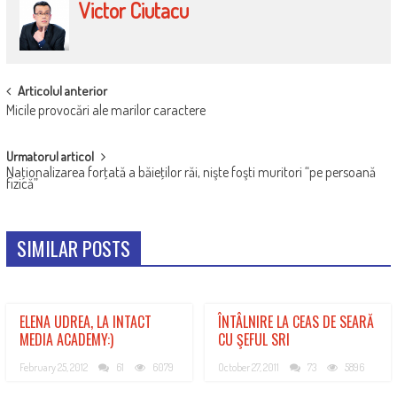
Victor Ciutacu
POST
Articolul anterior
Micile provocări ale marilor caractere
NAVIGATION
Urmatorul articol
Naţionalizarea forţată a băieţilor răi, nişte foşti muritori “pe persoană
fizică”
SIMILAR POSTS
ELENA UDREA, LA INTACT
ÎNTÂLNIRE LA CEAS DE SEARĂ
MEDIA ACADEMY:)
CU ŞEFUL SRI
February 25, 2012
61
6079
October 27, 2011
73
5896