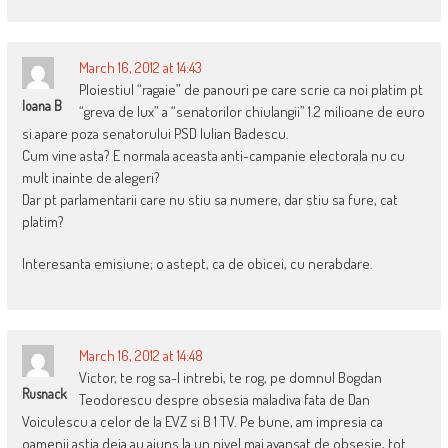
March 16, 2012 at 14:43
Ploiestiul “ragaie” de panouri pe care scrie ca noi platim pt
Ioana B
“greva de lux” a “senatorilor chiulangii” 1.2 milioane de euro
si apare poza senatorului PSD Iulian Badescu.
Cum vine asta? E normala aceasta anti-campanie electorala nu cu
mult inainte de alegeri?
Dar pt parlamentarii care nu stiu sa numere, dar stiu sa fure, cat
platim?
Interesanta emisiune; o astept, ca de obicei, cu nerabdare.
March 16, 2012 at 14:48
Victor, te rog sa-l intrebi, te rog, pe domnul Bogdan
Rusnack
Teodorescu despre obsesia maladiva fata de Dan
Voiculescu a celor de la EVZ si B 1 TV. Pe bune, am impresia ca
oamenii astia deja au ajuns la un nivel mai avansat de obsesie, tot