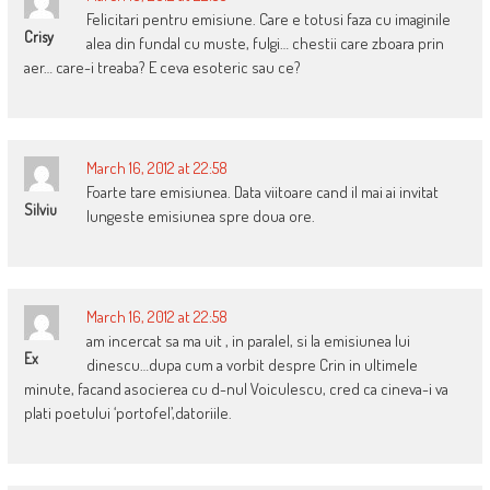
Felicitari pentru emisiune. Care e totusi faza cu imaginile
Crisy
alea din fundal cu muste, fulgi… chestii care zboara prin
aer… care-i treaba? E ceva esoteric sau ce?
March 16, 2012 at 22:58
Foarte tare emisiunea. Data viitoare cand il mai ai invitat
Silviu
lungeste emisiunea spre doua ore.
March 16, 2012 at 22:58
am incercat sa ma uit , in paralel, si la emisiunea lui
Ex
dinescu…dupa cum a vorbit despre Crin in ultimele
minute, facand asocierea cu d-nul Voiculescu, cred ca cineva-i va
plati poetului ‘portofel’,datoriile.