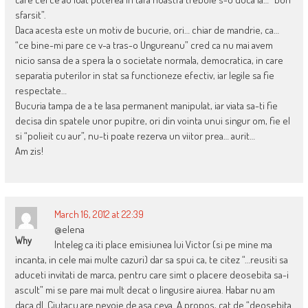
sfarsit”.
Daca acesta este un motiv de bucurie, ori… chiar de mandrie, ca…
“ce bine-mi pare ce v-a tras-o Ungureanu” cred ca nu mai avem
nicio sansa de a spera la o societate normala, democratica, in care
separatia puterilor in stat sa functioneze efectiv, iar legile sa fie
respectate…
Bucuria tampa de a te lasa permanent manipulat, iar viata sa-ti fie
decisa din spatele unor pupitre, ori din vointa unui singur om, fie el
si “polieit cu aur”, nu-ti poate rezerva un viitor prea… aurit…
Am zis!
March 16, 2012 at 22:39
@elena
Why
Inteleg ca iti place emisiunea lui Victor (si pe mine ma
incanta, in cele mai multe cazuri) dar sa spui ca, te citez “…reusiti sa
aduceti invitati de marca, pentru care simt o placere deosebita sa-i
ascult” mi se pare mai mult decat o lingusire aiurea. Habar nu am
daca dl. Ciutacu are nevoie de asa ceva. A propos, cat de “deosebita