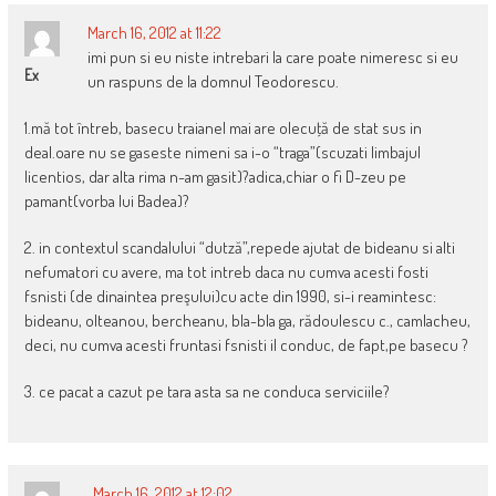
March 16, 2012 at 11:22
imi pun si eu niste intrebari la care poate nimeresc si eu
Ex
un raspuns de la domnul Teodorescu.
1.mă tot întreb, basecu traianel mai are olecuţă de stat sus in
deal.oare nu se gaseste nimeni sa i-o “traga”(scuzati limbajul
licentios, dar alta rima n-am gasit)?adica,chiar o fi D-zeu pe
pamant(vorba lui Badea)?
2. in contextul scandalului “dutză”,repede ajutat de bideanu si alti
nefumatori cu avere, ma tot intreb daca nu cumva acesti fosti
fsnisti (de dinaintea preşului)cu acte din 1990, si-i reamintesc:
bideanu, olteanou, bercheanu, bla-bla ga, rădoulescu c., camlacheu,
deci, nu cumva acesti fruntasi fsnisti il conduc, de fapt,pe basecu ?
3. ce pacat a cazut pe tara asta sa ne conduca serviciile?
March 16, 2012 at 12:02