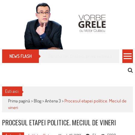
Skip
to
content
Cum îți schimbi, rapid, gratuit și eficient, furniz
NEWS FLASH
Esti aici:
Prima pagină >
Blog
>
Antena 3
>
Procesul etapei politice. Meciul de
vineri
PROCESUL ETAPEI POLITICE. MECIUL DE VINERI