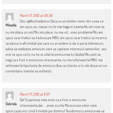
March 17, 2012 at 09:38
Deci @Nostradamus:Daca nu ai inteles nimic din ceea ce
Mihaella
am spus eu, macar nu te mai baga in seama.Nu am voie sa
nu imi placa un om?Nu imi place, nu ma uit , vreo problema?Nu am
spus ca ar trebui sa il aduca pe MRU, am spus ca ar trebui sa incerce
sa aduca si alti invitati pe care nu ai vedem zi de zi pe la televiziuni,
adica sa realizeze emisiuni care sa capteze interesul oamenilor…sau
vrei sa spui ca tu nu te-ai uitat la emisiunea lui Gadea?Nu poti sa
negi ca a fost o emisiune interesanta, nu ma refeream la MRU, ma
refeream la tipul asta de emisiuni.Asa ca citeste si tu de doua ori un
comentariu inainte sa vorbesti.
March 17, 2012 at 11:07
Da! Si parerea mea este ca a fost o emisiune
Gabriela
interesanta,dar….. prea scurta.Ma asociez celor care
spun,ca,atunci cind il invitati pe domnul Teodorescu,emisiunea sa