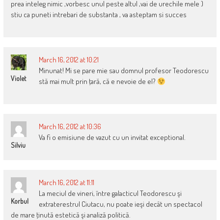
prea inteleg nimic ,vorbesc unul peste altul ,vai de urechile mele )
stiu ca puneti intrebari de substanta , va asteptam si succes
March 16, 2012 at 10:21
Minunat! Mi se pare mie sau domnul profesor Teodorescu
Violet
stă mai mult prin ţară, că e nevoie de el?
March 16, 2012 at 10:36
Va fi o emisiune de vazut cu un invitat exceptional.
Silviu
March 16, 2012 at 11:11
La meciul de vineri, între galacticul Teodorescu şi
Korbul
extraterestrul Ciutacu, nu poate ieşi decât un spectacol
de mare ţinută estetică şi analiză politică.