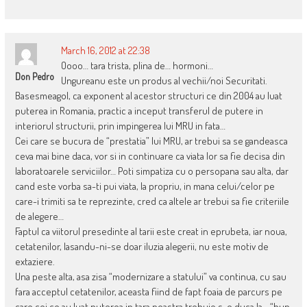
March 16, 2012 at 22:38
Oooo… tara trista, plina de… hormoni…
Don Pedro
Ungureanu este un produs al vechii/noi Securitati.
Basesmeagol, ca exponent al acestor structuri ce din 2004 au luat
puterea in Romania, practic a inceput transferul de putere in
interiorul structurii, prin impingerea lui MRU in fata…
Cei care se bucura de “prestatia” lui MRU, ar trebui sa se gandeasca
ceva mai bine daca, vor si in continuare ca viata lor sa fie decisa din
laboratoarele serviciilor… Poti simpatiza cu o persopana sau alta, dar
cand este vorba sa-ti pui viata, la propriu, in mana celui/celor pe
care-i trimiti sa te reprezinte, cred ca altele ar trebui sa fie criteriile
de alegere…
Faptul ca viitorul presedinte al tarii este creat in eprubeta, iar noua,
cetatenilor, lasandu-ni-se doar iluzia alegerii, nu este motiv de
extaziere.
Una peste alta, asa zisa “modernizare a statului” va continua, cu sau
fara acceptul cetatenilor, aceasta fiind de fapt foaia de parcurs pe
care cei ce au luat puterea in tara noastra trebuie s-o duca la… “bun