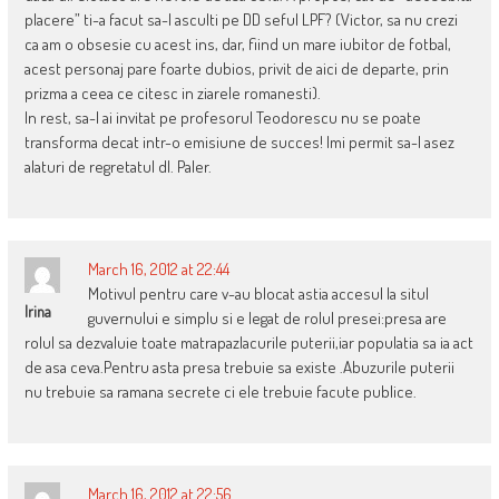
placere” ti-a facut sa-l asculti pe DD seful LPF? (Victor, sa nu crezi
ca am o obsesie cu acest ins, dar, fiind un mare iubitor de fotbal,
acest personaj pare foarte dubios, privit de aici de departe, prin
prizma a ceea ce citesc in ziarele romanesti).
In rest, sa-l ai invitat pe profesorul Teodorescu nu se poate
transforma decat intr-o emisiune de succes! Imi permit sa-l asez
alaturi de regretatul dl. Paler.
March 16, 2012 at 22:44
Motivul pentru care v-au blocat astia accesul la situl
Irina
guvernului e simplu si e legat de rolul presei:presa are
rolul sa dezvaluie toate matrapazlacurile puterii,iar populatia sa ia act
de asa ceva.Pentru asta presa trebuie sa existe .Abuzurile puterii
nu trebuie sa ramana secrete ci ele trebuie facute publice.
March 16, 2012 at 22:56