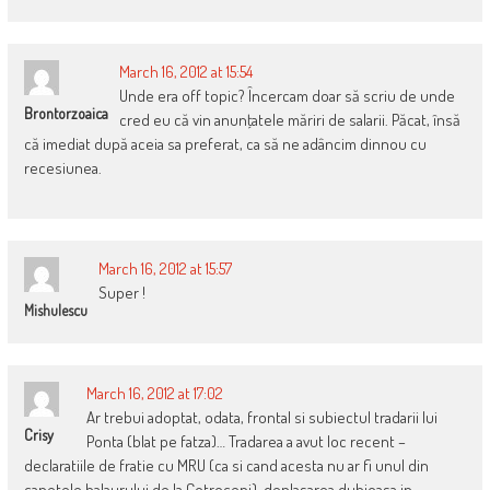
March 16, 2012 at 15:54
Unde era off topic? Încercam doar să scriu de unde
Brontorzoaica
cred eu că vin anunţatele măriri de salarii. Păcat, însă
că imediat după aceia sa preferat, ca să ne adâncim dinnou cu
recesiunea.
March 16, 2012 at 15:57
Super !
Mishulescu
March 16, 2012 at 17:02
Ar trebui adoptat, odata, frontal si subiectul tradarii lui
Crisy
Ponta (blat pe fatza)… Tradarea a avut loc recent –
declaratiile de fratie cu MRU (ca si cand acesta nu ar fi unul din
capetele balaurului de la Cotroceni), deplasarea dubioasa in