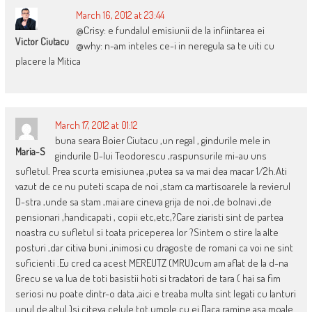
March 16, 2012 at 23:44
@Crisy: e fundalul emisiunii de la infiintarea ei
Victor Ciutacu
@why: n-am inteles ce-i in neregula sa te uiti cu
placere la Mitica
March 17, 2012 at 01:12
buna seara Boier Ciutacu ,un regal , gindurile mele in
Maria-S
gindurile D-lui Teodorescu ,raspunsurile mi-au uns
sufletul. Prea scurta emisiunea ,putea sa va mai dea macar 1/2h.Ati
vazut de ce nu puteti scapa de noi ,stam ca martisoarele la revierul
D-stra ,unde sa stam ,mai are cineva grija de noi ,de bolnavi ,de
pensionari ,handicapati , copii etc,etc,?Care ziaristi sint de partea
noastra cu sufletul si toata priceperea lor ?Sintem o stire la alte
posturi ,dar citiva buni ,inimosi cu dragoste de romani ca voi ne sint
suficienti .Eu cred ca acest MEREUTZ (MRU)cum am aflat de la d-na
Grecu se va lua de toti basistii hoti si tradatori de tara ( hai sa fim
seriosi nu poate dintr-o data ,aici e treaba multa sint legati cu lanturi
unul de altul )si citeva celule tot umple cu ei Daca ramine asa moale