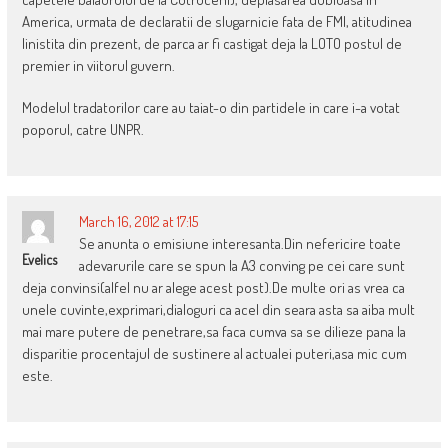
America, urmata de declaratii de slugarnicie fata de FMI, atitudinea
linistita din prezent, de parca ar fi castigat deja la LOTO postul de
premier in viitorul guvern.
Modelul tradatorilor care au taiat-o din partidele in care i-a votat
poporul, catre UNPR.
March 16, 2012 at 17:15
Se anunta o emisiune interesanta.Din nefericire toate
Evelics
adevarurile care se spun la A3 conving pe cei care sunt
deja convinsi(alfel nu ar alege acest post).De multe ori as vrea ca
unele cuvinte,exprimari,dialoguri ca acel din seara asta sa aiba mult
mai mare putere de penetrare,sa faca cumva sa se dilieze pana la
disparitie procentajul de sustinere al actualei puteri,asa mic cum
este.