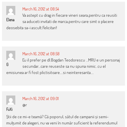
March 16, 2012 at 08:54
Va astept cu drag in fiecare vineri seara,pentru ca reusiti
Elena
sa aduceti invitati de marca,pentru care simt o placere
deosebita sa-i ascult.Felicitari!
March 16, 2012 at 08:58
Eu il prefer pe dl.Bogdan Teodorescu …MRU e un personaj
G
secundar…care reuseste sa nu spuna nimic..cu el
emisiunea ar fi fost plictisitoare….si neinteresanta….
March 16, 2012 at 09:01
@r
FuXi
Știi de ce mi-e teamă? Că poporul, sătul de campanii și semi-
mulțumit de alegeri, nu va veni în număr suficient la referendumul