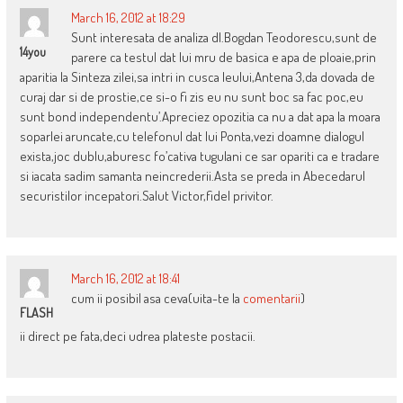
March 16, 2012 at 18:29
Sunt interesata de analiza dl.Bogdan Teodorescu,sunt de
14you
parere ca testul dat lui mru de basica e apa de ploaie,prin
aparitia la Sinteza zilei,sa intri in cusca leului,Antena 3,da dovada de
curaj dar si de prostie,ce si-o fi zis eu nu sunt boc sa fac poc,eu
sunt bond independentu’.Apreciez opozitia ca nu a dat apa la moara
soparlei aruncate,cu telefonul dat lui Ponta,vezi doamne dialogul
exista,joc dublu,aburesc fo’cativa tugulani ce sar opariti ca e tradare
si iacata sadim samanta neincrederii.Asta se preda in Abecedarul
securistilor incepatori.Salut Victor,fidel privitor.
March 16, 2012 at 18:41
cum ii posibil asa ceva(uita-te la
comentarii
)
FLASH
ii direct pe fata,deci udrea plateste postacii.