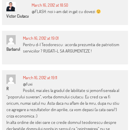
March 16, 2012 at 18:50
@FLASH: noi i-am dat in gat cu dovezi
Victor Ciutacu
March 16, 2012 at 19:01
Pentru d-l Teodorescu : acorda prezumtia de patriotism
Barbarul
serviciilor ? RUGATI-L SA ARGUMENTEZE !
March 16, 2012 at 19:11
@fuxi
R
Posibil, mai ales la gradul de labilitate si jemonfisereala al
”poporului suveran”, vorba domnului ciutacu. Eu cred ca va fi
oricum, numai satul nu. Asta daca nu aflam de la mru, dupa nu stiu
ce agregare a rezultatelor din aprilie, ca vom depasi (a cata oara?)
criza economica.:)
In alta ordine de idei oare ce crede domnul teodorescu despre
declaratiile domnului ponta in sensul ca ”reintregirea” nu se