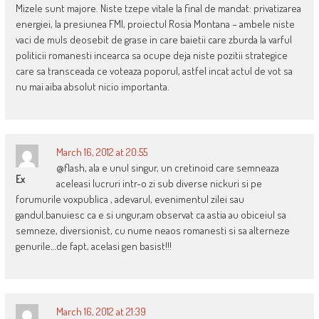
Mizele sunt majore. Niste tzepe vitale la final de mandat: privatizarea
energiei, la presiunea FMI, proiectul Rosia Montana – ambele niste
vaci de muls deosebit de grase in care baietii care zburda la varful
politicii romanesti incearca sa ocupe deja niste pozitii strategice
care sa transceada ce voteaza poporul, astfel incat actul de vot sa
nu mai aiba absolut nicio importanta.
March 16, 2012 at 20:55
@flash, ala e unul singur, un cretinoid care semneaza
Ex
aceleasi lucruri intr-o zi sub diverse nickuri si pe
forumurile voxpublica , adevarul, evenimentul zilei sau
gandul.banuiesc ca e si ungur,am observat ca astia au obiceiul sa
semneze, diversionist, cu nume neaos romanesti si sa alterneze
genurile…de fapt, acelasi gen basist!!!
March 16, 2012 at 21:39