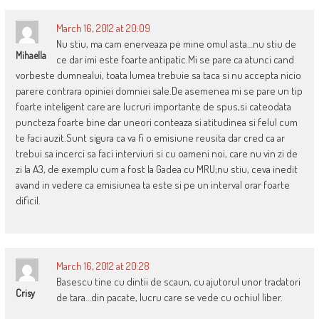
March 16, 2012 at 20:09
Nu stiu, ma cam enerveaza pe mine omul asta…nu stiu de
Mihaella
ce dar imi este foarte antipatic.Mi se pare ca atunci cand
vorbeste dumnealui, toata lumea trebuie sa taca si nu accepta nicio
parere contrara opiniei domniei sale.De asemenea mi se pare un tip
foarte inteligent care are lucruri importante de spus,si cateodata
puncteza foarte bine dar uneori conteaza si atitudinea si felul cum
te faci auzit.Sunt sigura ca va fi o emisiune reusita dar cred ca ar
trebui sa incerci sa faci interviuri si cu oameni noi, care nu vin zi de
zi la A3, de exemplu cum a fost la Gadea cu MRU;nu stiu, ceva inedit
avand in vedere ca emisiunea ta este si pe un interval orar foarte
dificil.
March 16, 2012 at 20:28
Basescu tine cu dintii de scaun, cu ajutorul unor tradatori
Crisy
de tara…din pacate, lucru care se vede cu ochiul liber.