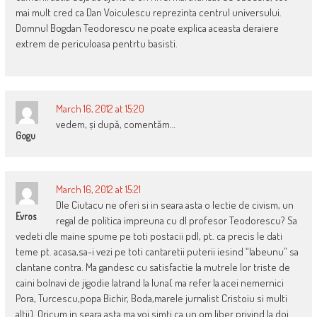
mai mult cred ca Dan Voiculescu reprezinta centrul universului.
Domnul Bogdan Teodorescu ne poate explica aceasta deraiere
extrem de periculoasa pentrtu basisti.
March 16, 2012 at 15:20
vedem, și după, comentăm…
Gogu
March 16, 2012 at 15:21
Dle Ciutacu ne oferi si in seara asta o lectie de civism, un
Evros
regal de politica impreuna cu dl profesor Teodorescu? Sa
vedeti dle maine spume pe toti postacii pdl, pt. ca precis le dati
teme pt. acasa,sa-i vezi pe toti cantaretii puterii iesind “labeunu” sa
clantane contra. Ma gandesc cu satisfactie la mutrele lor triste de
caini bolnavi de jigodie latrand la luna( ma refer la acei nemernici
Pora, Turcescu,popa Bichir, Boda,marele jurnalist Cristoiu si multi
altii). Oricum in seara asta ma voi simti ca un om liber privind la doi