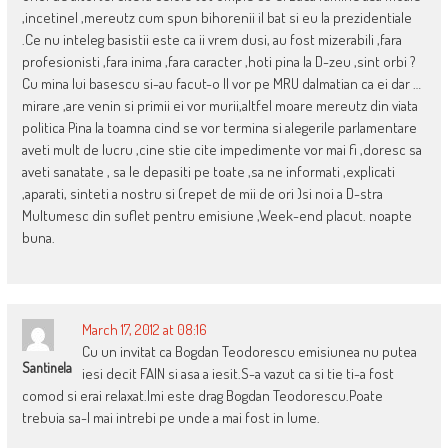
,incetinel ,mereutz cum spun bihorenii il bat si eu la prezidentiale
.Ce nu inteleg basistii este ca ii vrem dusi, au fost mizerabili ,fara
profesionisti ,fara inima ,fara caracter ,hoti pina la D-zeu ,sint orbi ?
Cu mina lui basescu si-au facut-o Il vor pe MRU dalmatian ca ei dar …
mirare ,are venin si primii ei vor murii,altfel moare mereutz din viata
politica Pina la toamna cind se vor termina si alegerile parlamentare
aveti mult de lucru ,cine stie cite impedimente vor mai fi ,doresc sa
aveti sanatate , sa le depasiti pe toate ,sa ne informati ,explicati
,aparati, sinteti a nostru si (repet de mii de ori )si noi a D-stra
Multumesc din suflet pentru emisiune ,Week-end placut. noapte
buna.
March 17, 2012 at 08:16
Cu un invitat ca Bogdan Teodorescu emisiunea nu putea
Santinela
iesi decit FAIN si asa a iesit.S-a vazut ca si tie ti-a fost
comod si erai relaxat.Imi este drag Bogdan Teodorescu.Poate
trebuia sa-l mai intrebi pe unde a mai fost in lume.