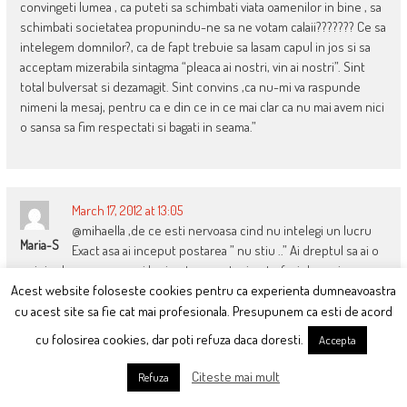
convingeti lumea , ca puteti sa schimbati viata oamenilor in bine , sa
schimbati societatea propunindu-ne sa ne votam calaii??????? Ce sa
intelegem domnilor?, ca de fapt trebuie sa lasam capul in jos si sa
acceptam mizerabila sintagma “pleaca ai nostri, vin ai nostri”. Sint
total bulversat si dezamagit. Sint convins ,ca nu-mi va raspunde
nimeni la mesaj, pentru ca e din ce in ce mai clar ca nu mai avem nici
o sansa sa fim respectati si bagati in seama.”
March 17, 2012 at 13:05
@mihaella ,de ce esti nervoasa cind nu intelegi un lucru
Maria-S
Exact asa ai inceput postarea ” nu stiu ..” Ai dreptul sa ai o
opinie dar masura ..vezi la cine te raportezi ca te faci de rusine
Acest website foloseste cookies pentru ca experienta dumneavoastra
Invata politica de la comentatorii pregatiti ,cu un cuvint de spus ,asa
nu o sa te mai vinzi pe o plasa cu mincare sau haine la mina 3
cu acest site sa fie cat mai profesionala. Presupunem ca esti de acord
Sint convinsa ca d-nul Ciutacu o sa-l invite la un dialog dar sa avem
cu folosirea cookies, dar poti refuza daca doresti.
Accepta
putina rabdare ,nici D-zeu nu a facut lumea intr-o zi .Sa mai vedem
daca MRU se desprinde de tagma jefuitorilor ,sa fie mai putincios ,sa
Citeste mai mult
Refuza
dea cu duta si cu alti ca el de pamint , (pina acum sta cu pumnul