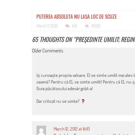
PUTEREA ABSOLUTA NU LASA LOC DE SCUZE
March 7, 2010
149
8058
65 THOUGHTS ON “
PREŞEDINTE UMILIT; REG
COMMENT
Older Comments
NAVIGATION
îşi cunoaşte propria valoare. El se simte umilit mai ales 
seamă? Pentru că EL se simte umilit! Pentru că EL nu-şi
Gura păcătosului adevăr grăit-a!
Dar criticat nu se simte?
March 12, 2012 at 14:10