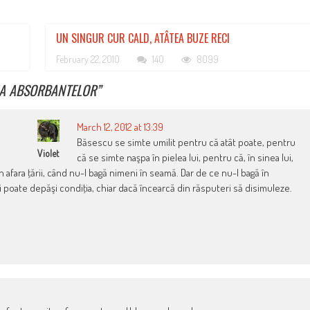
UN SINGUR CUR CALD, ATÂTEA BUZE RECI
February 22, 2010
140
8099
INA ABSORBANTELOR
”
March 12, 2012 at 13:39
Băsescu se simte umilit pentru că atât poate, pentru
Violet
că se simte naşpa în pielea lui, pentru că, în sinea lui,
în afara ţării, când nu-l bagă nimeni în seamă. Dar de ce nu-l bagă în
 poate depăşi condiţia, chiar dacă încearcă din răsputeri să disimuleze.