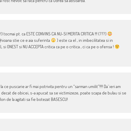
a fost nevoit sa faca pentru ca Udrea sa absoarba.
(!!!) tocmai pt. ca ESTE CONVINS CA NU-SI MERITA CRITICA !!! (???)
ighioana stie ce e aia suferinta
) este ca el , in imbecilitatea si in
si ONEST si NU ACCEPTA critica ca pe o critica , ci ca pe o ofensa !
 ce puscarie ar fi mai potrivita pentru un “sarman umilit”!!!! Da’ ieri am
) decat de obicei, s-a apucat sa se victimizeze, poate scapa de bulau si se
lon de la agitati sa fie botezat BASESCU!