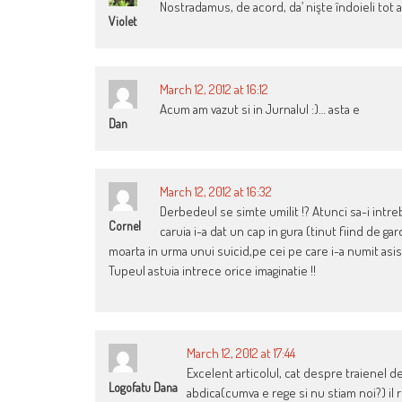
Nostradamus, de acord, da’ nişte îndoieli tot a
Violet
March 12, 2012 at 16:12
Acum am vazut si in Jurnalul :)… asta e
Dan
March 12, 2012 at 16:32
Derbedeul se simte umilit !? Atunci sa-i intre
Cornel
caruia i-a dat un cap in gura (tinut fiind de gar
moarta in urma unui suicid,pe cei pe care i-a numit asis
Tupeul astuia intrece orice imaginatie !!
March 12, 2012 at 17:44
Excelent articolul, cat despre traienel de
Logofatu Dana
abdica(cumva e rege si nu stiam noi?) il 