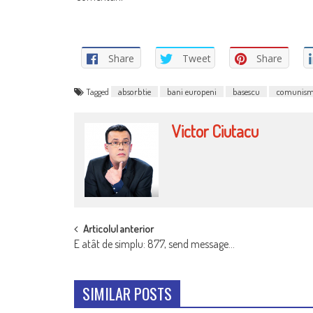
Share
Tweet
Share
Tagged
absorbtie
bani europeni
basescu
comunis
Victor Ciutacu
POST
Articolul anterior
E atât de simplu: 877, send message…
NAVIGATION
SIMILAR POSTS