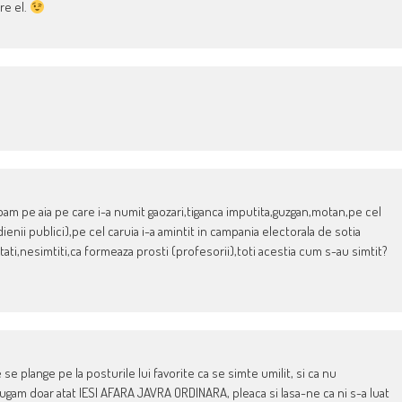
re el.
bam pe aia pe care i-a numit gaozari,tiganca imputita,guzgan,motan,pe cel
dienii publici),pe cel caruia i-a amintit in campania electorala de sotia
tati,nesimtiti,ca formeaza prosti (profesorii),toti acestia cum s-au simtit?
 se plange pe la posturile lui favorite ca se simte umilit, si ca nu
rugam doar atat IESI AFARA JAVRA ORDINARA, pleaca si lasa-ne ca ni s-a luat