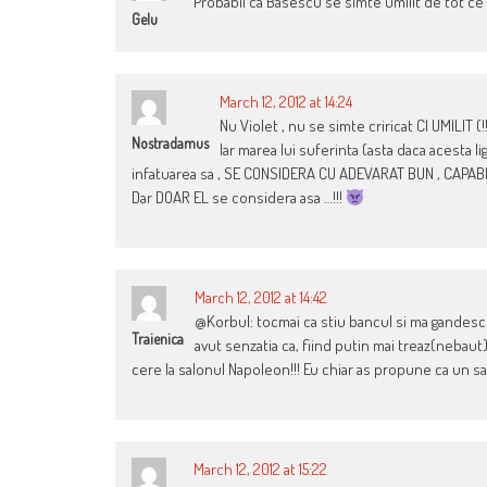
Probabil ca Basescu se simte umilit de tot ce 
Gelu
March 12, 2012 at 14:24
Nu Violet , nu se simte criricat CI UMILIT 
Nostradamus
Iar marea lui suferinta (asta daca acesta l
infatuarea sa , SE CONSIDERA CU ADEVARAT BUN , CAPABIL 
Dar DOAR EL se considera asa …!!!
March 12, 2012 at 14:42
@Korbul: tocmai ca stiu bancul si ma gandesc la
Traienica
avut senzatia ca, fiind putin mai treaz(nebaut
cere la salonul Napoleon!!! Eu chiar as propune ca un sa
March 12, 2012 at 15:22