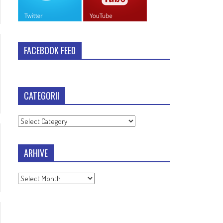
FACEBOOK FEED
CATEGORII
Categorii
ARHIVE
Arhive