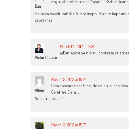
regina absorbantelor a “sparhlit” 850 milioan
Dan
las ca da baselu salariile furate inapoi din alte imprumut
prostimea
March 12, 2012 at 15:31
@Dan: aproape nici nu conteaza ca stirea
Victor Ciutacu
March 12, 2012 at 15:57
Daca absoarbe asa bine, de ce nu-si schimb
Altium
Carefree Elena……
Nu suna corect?
March 12, 2012 at 15:57