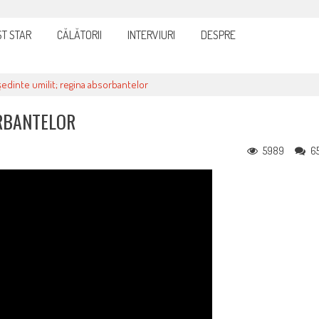
cturi: nu plăti nimic până nu verifici tot
T STAR
CĂLĂTORII
INTERVIURI
DESPRE
edinte umilit; regina absorbantelor
ORBANTELOR
5989
6