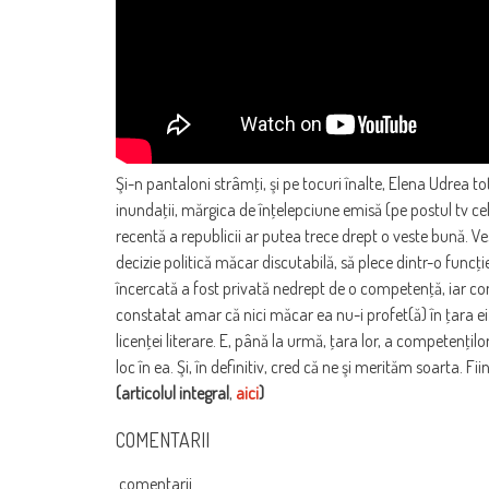
Şi-n pantaloni strâmţi, şi pe tocuri înalte, Elena Udrea 
inundaţii, mărgica de înţelepciune emisă (pe postul tv ce
recentă a republicii ar putea trece drept o veste bună. Ve
decizie politică măcar discutabilă, să plece dintr-o funcţi
încercată a fost privată nedrept de o competenţă, iar comp
constatat amar că nici măcar ea nu-i profet(ă) în ţara ei
licenţei literare. E, până la urmă, ţara lor, a competenţi
loc în ea. Şi, în definitiv, cred că ne şi merităm soarta. 
(articolul integral
,
aici
)
COMENTARII
comentarii