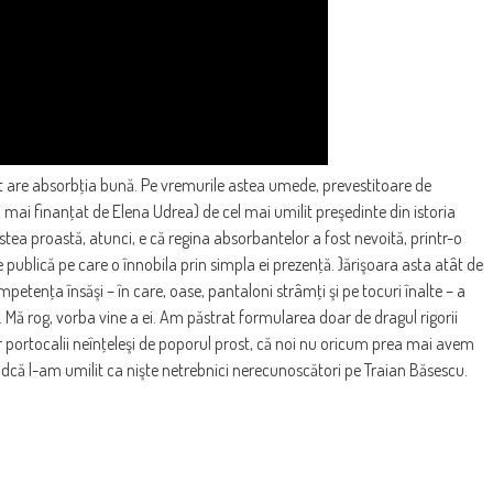
tot are absorbţia bună. Pe vremurile astea umede, prevestitoare de
l mai finanţat de Elena Udrea) de cel mai umilit preşedinte din istoria
stea proastă, atunci, e că regina absorbantelor a fost nevoită, printr-o
e publică pe care o înnobila prin simpla ei prezenţă. }ărişoara asta atât de
etenţa însăşi – în care, oase, pantaloni strâmţi şi pe tocuri înalte – a
. Mă rog, vorba vine a ei. Am păstrat formularea doar de dragul rigorii
lor portocalii neînţeleşi de poporul prost, că noi nu oricum prea mai avem
Fiindcă l-am umilit ca nişte netrebnici nerecunoscători pe Traian Băsescu.