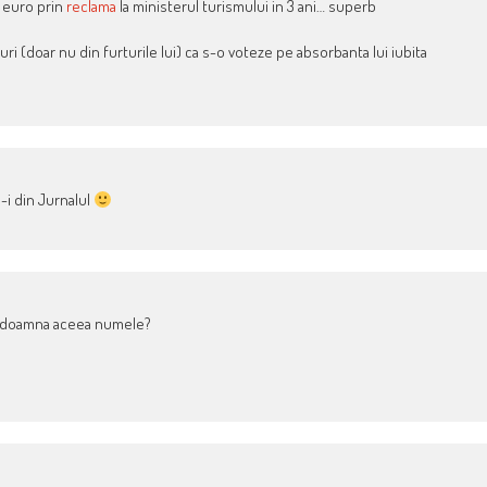
e euro prin
reclama
la ministerul turismului in 3 ani… superb
uri (doar nu din furturile lui) ca s-o voteze pe absorbanta lui iubita
-i din Jurnalul
a doamna aceea numele?