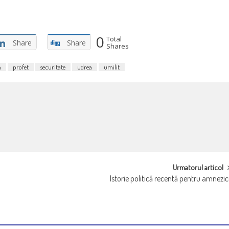
0
Total
Share
Share
Shares
m
profet
securitate
udrea
umilit
Urmatorul articol
Istorie politică recentă pentru amnezic