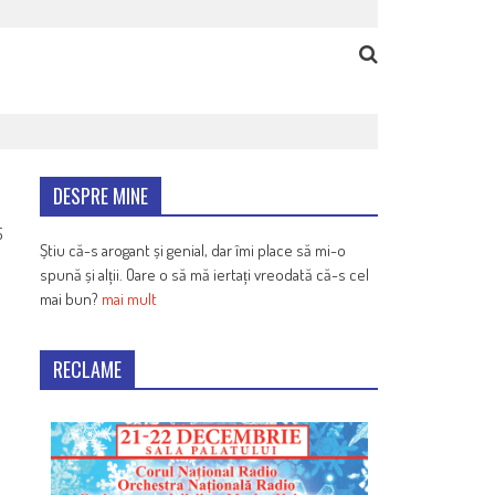
DESPRE MINE
5
Știu că-s arogant și genial, dar îmi place să mi-o
spună și alții. Oare o să mă iertați vreodată că-s cel
mai bun?
mai mult
RECLAME