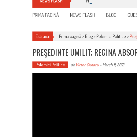
Manualul micului cititor de fa
NEWS FLASH
PRIMA PAGINĂ
NEWS FLASH
BLOG
GUES
Esti aici:
Prima pagină >
Blog
>
Polemici Politice
>
Preş
PREŞEDINTE UMILIT; REGINA ABS
Polemici Politice
de
Victor Ciutacu
-
March 11, 2012