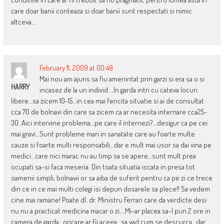
care doar banii conteaza si doar banii sunt respectati si nimic
altceva…
February 11, 2009 at 00:48
Mai nou am ajuns sa fiu amenintat prin garzi si era sa o si
HARRY
incasez de la un individ….In garda intri cu cateva locuri
libere…sa zicem 10-15…in cea mai fericita situatie si ai de consultat
cca 70 de bolnavi din care sa zicem ca ar necesita internare cca25-
30..Aici intervine problema…pe care il internezi?…desigur ca pe cei
mai gravi…Sunt probleme mari in sanatate care au foarte multe
cauze si foarte multi responsabili…dar e mult mai usor sa dai vina pe
medici…care nici marac nu au timp sa se apere…sunt mult prea
ocupati sa-si faca meseria. Din toata situatia iscata in presa tot
oamenii simpli, bolnavii or sa aiba de suferit pentru ca pe zi ce trece
din ce in ce mai multi colegi isi depun dosarele sa plece!! Sa vedem
cine mai ramane! Poate dl. dr. Ministru Ferrari care da verdicte desi
nu nu a practicat medicina macar o zi….Mi-ar placea sa-l pun 2 ore in
camera de garda…oricare ar fii aceea…sa vad cum se descurca…dar