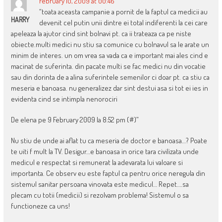
February 10, 2009 at 00:46
“toata aceasta campanie a pornit de la faptul ca medicii au
HARRY
devenit cel putin unii dintre ei total indiferenti la cei care
apeleaza la ajutor cind sint bolnavi pt. ca ii trateaza ca pe niste
obiecte.multi medici nu stiu sa comunice cu bolnavul sa le arate un
minim de interes. un om vrea sa vada ca e important mai ales cind e
macinat de suferinta. din pacate multi se fac medici nu din vocatie
sau din dorinta de a alina suferintele semenilor ci doar pt. ca stiu ca
meseria e banoasa. nu generalizez dar sint destui asa si tot ei ies in
evidenta cind se intimpla nenorociri
De elena pe 9 February 2009 la 8:52 pm (#)”
Nu stiu de unde ai aflat tu ca meseria de doctor e banoasa…? Poate
te uiti f mult la TV. Desigur…e banoasa in orice tara civilizata unde
medicul e respectat si remunerat la adevarata lui valoare si
importanta. Ce observ eu este faptul ca pentru orice neregula din
sistemul sanitar persoana vinovata este medicul… Repet….sa
plecam cu totii (medicii) si rezolvam problema! Sistemul o sa
functioneze ca uns!