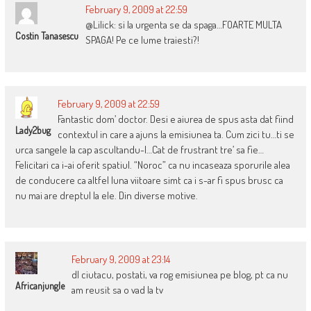
February 9, 2009 at 22:59
@Lilick: si la urgenta se da spaga…FOARTE MULTA
Costin Tanasescu
SPAGA! Pe ce lume traiesti?!
February 9, 2009 at 22:59
Fantastic dom’ doctor. Desi e aiurea de spus asta dat fiind
Lady2bug
contextul in care a ajuns la emisiunea ta. Cum zici tu…ti se
urca sangele la cap ascultandu-l…Cat de frustrant tre’ sa fie…
Felicitari ca i-ai oferit spatiul. “Noroc” ca nu incaseaza sporurile alea
de conducere ca altfel luna viitoare simt ca i s-ar fi spus brusc ca
nu mai are dreptul la ele. Din diverse motive.
February 9, 2009 at 23:14
dl ciutacu, postati, va rog emisiunea pe blog, pt ca nu
Africanjungle
am reusit sa o vad la tv