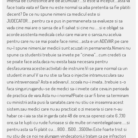
imensa de cunostinte are de acumulat?….si este la inceput….asta va
face toata viata ei! Oare nu este normal sa aiba pretentia sa fie platiti
decent? De ce nu spune nimeni ca medicul este si
JUDECATOR…..pentru ca e pus in permaneneta sa evalueze si sa
vada cine mai are o sansa de a fi salvat si cine nu……si e obligat sa
acorde asistenta medicala celui care mai are o sansa,nu aceluia
pentru care nu se mai poate face nimic….asta e un ADEVAR pe care
nu-l spune nimeni,iar medicii sunt acuzati in permanenta.Nimeni nu
spune ca studentii trebuie sa invete pe “cineva”….cum credeti ca
se poate face asta,daca nu exista baza necesara pentru
desfasurarea acestei activitati de instruire.Vi se pare normal ca un
student in anul V sa nu stie sa faca o injectie intramusculara sau
una intravenoasa? Asta e adevarul…scoala nu-i invata…trebuie s-o
faca singuri,rugandu-se de medici sa-i invete cate ceva,in perioada
de practica de vara.Asta nu-i normal!Poate ca ar fi bine sa terminam
cu ministrii astia pusi la sanatate,care nu stiu ce inseamna acest
sistem,sau medici care nu au practicat o zi meseria si care n-au
habar ce-i aia sa stai in garda cate 48 de ore,sa operezi cate 6 ,7,10
ore,sa te lupti cu rude furioase si de multe ori neintelegatoare……si
pentru asta sa fii platit cu…..800….1500….3500lei.Este foarte trist si
nu stiu de ce noi ne alungam vindecatorii,ii tratam ca pe infractori