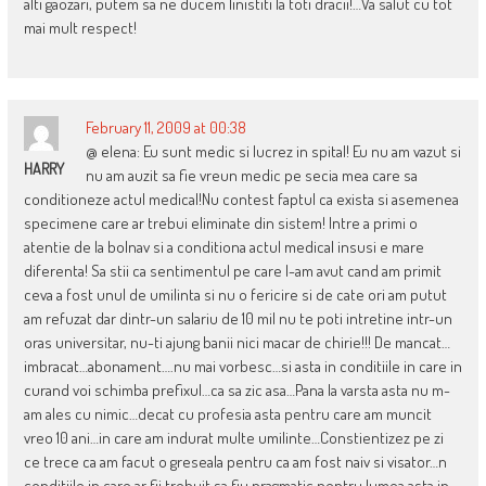
alti gaozari, putem sa ne ducem linistiti la toti dracii!…Va salut cu tot
mai mult respect!
February 11, 2009 at 00:38
@ elena: Eu sunt medic si lucrez in spital! Eu nu am vazut si
HARRY
nu am auzit sa fie vreun medic pe secia mea care sa
conditioneze actul medical!Nu contest faptul ca exista si asemenea
specimene care ar trebui eliminate din sistem! Intre a primi o
atentie de la bolnav si a conditiona actul medical insusi e mare
diferenta! Sa stii ca sentimentul pe care l-am avut cand am primit
ceva a fost unul de umilinta si nu o fericire si de cate ori am putut
am refuzat dar dintr-un salariu de 10 mil nu te poti intretine intr-un
oras universitar, nu-ti ajung banii nici macar de chirie!!! De mancat…
imbracat…abonament….nu mai vorbesc…si asta in conditiile in care in
curand voi schimba prefixul…ca sa zic asa…Pana la varsta asta nu m-
am ales cu nimic…decat cu profesia asta pentru care am muncit
vreo 10 ani…in care am indurat multe umilinte…Constientizez pe zi
ce trece ca am facut o greseala pentru ca am fost naiv si visator…n
conditiile in care ar fii trebuit sa fiu pragmatic pentru lumea asta in