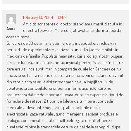
February 10, 2009 at 01:09
Am citit scrisoarea dl doctor si apoi am urmarit discutia in
Anna
direct la televizor. Mare curaj ati avut amandoi in a aborda
aceasta tema .
Eu lucrez de 30 de ani in sistem si de la inceputul ei , inclusiv in
perioada de experimentare , activez in unul din judetele pilot , in
medicina de familie .Populatia neavizata , dar si colegii nostri bugeari,
cei care lucreaza in spitale , ne-au invidiat pentru ”salariile ”noastre ,
care erau,si inca sunt, mari in comparatie cu ale lor. Dar ceea ce nu
stiu ,sau se fac ca nu stiu ei este ca noi nu avem un salar ci un venit
din care platim salariile aistenteor medicale , a ingrijitorului de
curatenie ,a contabilului si uneori a informaticianului care ne
prelucreaza datele de raportare lunara ,dupa ce cuparam 2 tipuri de
formulare de retete , 2 tipuri de bilete de trimitere , concedii
medicale , adeverinte medicale , platim facturile de apa ,
electricitate , gaze naturale , gunoi menajer si separat produsele
biologic contaminate , si alte cheltuieli legate de intretinerea
curateniei zilnice la standadele cerute de cei de la sanepid , dupa