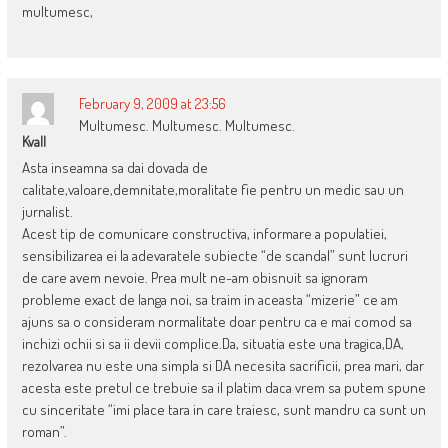
multumesc,
February 9, 2009 at 23:56
Multumesc. Multumesc. Multumesc.
Kvall
Asta inseamna sa dai dovada de
calitate,valoare,demnitate,moralitate fie pentru un medic sau un
jurnalist.
Acest tip de comunicare constructiva, informare a populatiei,
sensibilizarea ei la adevaratele subiecte “de scandal” sunt lucruri
de care avem nevoie. Prea mult ne-am obisnuit sa ignoram
probleme exact de langa noi, sa traim in aceasta “mizerie” ce am
ajuns sa o consideram normalitate doar pentru ca e mai comod sa
inchizi ochii si sa ii devii complice.Da, situatia este una tragica,DA,
rezolvarea nu este una simpla si DA necesita sacrificii, prea mari, dar
acesta este pretul ce trebuie sa il platim daca vrem sa putem spune
cu sinceritate “imi place tara in care traiesc, sunt mandru ca sunt un
roman”.