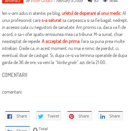
Antena 2
83
5684
de
Victor Ciutacu
-
February 9, 2009
Ieri v-am adus in atentie, pe blog,
urletul de disperare al unui medic
. Al
unui profesionist care
s-a saturat
sa carpeasca si sa fie bagat, nedrept,
in aceeasi oala cu negustorii de sanatate. Am promis ca, daca va fi de
acord, o sa-i ofer spatiu emisiunea mea ca tribuna. M-a sunat, chiar
neasteptat de repede.
A acceptat din prima
, fara sa puna prea multe
intrebari. Crede ca, in acest moment, nu mai e nimic de pierdut, ci,
eventual, doar de castigat. Si, dupa ce-si va termina operatiile de dupa
garda de 36 de ore, va veni la
“Vorbe grele”
, azi, de la 21:00…
COMENTARII
comentarii
Share
Tweet
Share
Share
0
Total
Share