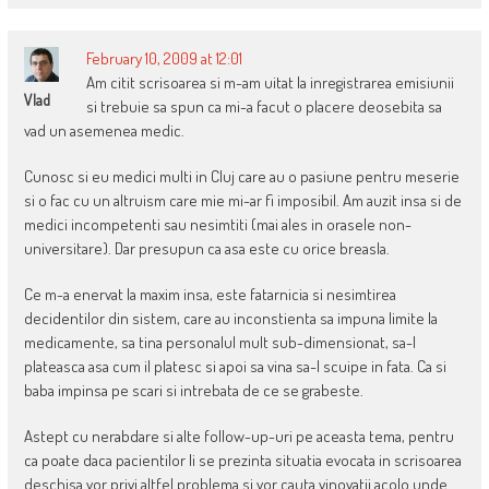
February 10, 2009 at 12:01
Am citit scrisoarea si m-am uitat la inregistrarea emisiunii
Vlad
si trebuie sa spun ca mi-a facut o placere deosebita sa
vad un asemenea medic.
Cunosc si eu medici multi in Cluj care au o pasiune pentru meserie
si o fac cu un altruism care mie mi-ar fi imposibil. Am auzit insa si de
medici incompetenti sau nesimtiti (mai ales in orasele non-
universitare). Dar presupun ca asa este cu orice breasla.
Ce m-a enervat la maxim insa, este fatarnicia si nesimtirea
decidentilor din sistem, care au inconstienta sa impuna limite la
medicamente, sa tina personalul mult sub-dimensionat, sa-l
plateasca asa cum il platesc si apoi sa vina sa-l scuipe in fata. Ca si
baba impinsa pe scari si intrebata de ce se grabeste.
Astept cu nerabdare si alte follow-up-uri pe aceasta tema, pentru
ca poate daca pacientilor li se prezinta situatia evocata in scrisoarea
deschisa vor privi altfel problema si vor cauta vinovatii acolo unde