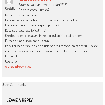
Eu am sa va pun ceva intrebari ?????
Costello
Ce este corpul uman?
De cit timp folosim doctorii?
Care este relatia dintre corpul fizic si corpul spiritual?
Ce cunoasteti despre corpul spiritual?
Daca stiti ceva expliplicati-ne?
Credeti ca este legatura intre corpul spiritual si cancer?
Eu va pot raspunde dar nu acum.
Pe viitor va pot spune ca solutia pentru rezolvarea cancerului o are
un roman si va va spune cind va veni timpul(sunt mindru ca
Ciutacu).
Costello
clungu@hotmail.com
COMMENT
Older Comments
NAVIGATION
LEAVE A REPLY