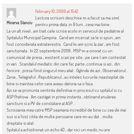
February 10, 2009 at 15:42
Lectura scrisorii deschise m-a facut sa ma simt
Minerva Stanciu
pentru prima data ,in 8 luni , ceva mai bine .
La un alt nivel , am trait cele scrise acolo in serviciul de pediatrie al
Spitalului Municipal Campina . Cand am incercat sa le si spun , am
fost considerata extraterestra . Cand le-am scris la ziar , am fost
sanctionata . In 22 septembrie 2008 , MSP m-a onorat cu un
comunicat de presa , existent si azi pe site , pe care l-am contestat
in van . Scandalul mediatic din care fac parte ,continua si azi , din
fericire , presa fiind singurul meu aliat . Oglinda de azi , Observatorul ,
Zarva , Telegraful , Republicanul , au inteles lucrurile neasteptat de
bine si inaintea celor care aveau datoria sa o faca .
Azi se va pronunta sentinta definitiva in procesul cu spitalul si cu
ASP Prahova . Am castigat in prima instanta , obtinand anularea
sanctiuni si a PV de constatare al ASP .
Scrisoarea mea catre MSP seamana incredibil de bine cu cea de mai
sus si a fost citita de multe persoane care mi-au dat …multa
dreptate si atat .
Spitalul a achizitionat un echo 4D , dar nici un medic nu are