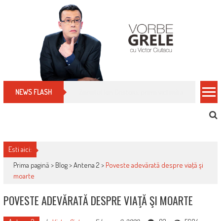
Skip
to
content
Cum îți schimbi, rapid, gratuit și eficient, furniz
NEWS FLASH
Esti aici:
Prima pagină >
Blog
>
Antena 2
>
Poveste adevărată despre viaţă şi
moarte
POVESTE ADEVĂRATĂ DESPRE VIAŢĂ ŞI MOARTE