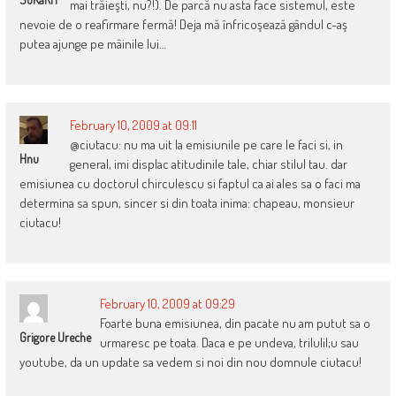
mai trăieşti, nu?!). De parcă nu asta face sistemul, este
nevoie de o reafirmare fermă! Deja mă înfricoşează gândul c-aş
putea ajunge pe mâinile lui…
February 10, 2009 at 09:11
@ciutacu: nu ma uit la emisiunile pe care le faci si, in
Hnu
general, imi displac atitudinile tale, chiar stilul tau. dar
emisiunea cu doctorul chirculescu si faptul ca ai ales sa o faci ma
determina sa spun, sincer si din toata inima: chapeau, monsieur
ciutacu!
February 10, 2009 at 09:29
Foarte buna emisiunea, din pacate nu am putut sa o
Grigore Ureche
urmaresc pe toata. Daca e pe undeva, trilulil;u sau
youtube, da un update sa vedem si noi din nou domnule ciutacu!