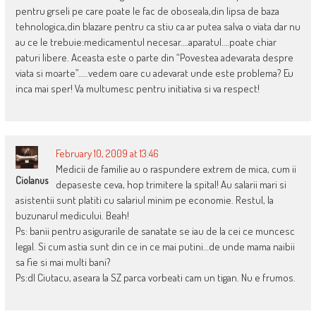
pentru grseli pe care poate le fac de oboseala,din lipsa de baza
tehnologica,din blazare pentru ca stiu ca ar putea salva o viata dar nu
au ce le trebuie:medicamentul necesar….aparatul….poate chiar
paturi libere. Aceasta este o parte din “Povestea adevarata despre
viata si moarte”…..vedem oare cu adevarat unde este problema? Eu
inca mai sper! Va multumesc pentru initiativa si va respect!
February 10, 2009 at 13:46
Medicii de familie au o raspundere extrem de mica, cum ii
Ciolanus
depaseste ceva, hop trimitere la spital! Au salarii mari si
asistentii sunt platiti cu salariul minim pe economie. Restul, la
buzunarul medicului. Beah!
Ps: banii pentru asigurarile de sanatate se iau de la cei ce muncesc
legal. Si cum astia sunt din ce in ce mai putini…de unde mama naibii
sa fie si mai multi bani?
Ps:dl Ciutacu, aseara la SZ parca vorbeati cam un tigan. Nu e frumos.