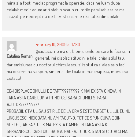
mina si a fost imediat programat la operatie. daca ne luam dupa
celalalt medic acum ar fi stat in scaun cu rotile paralizat. asa ca ma
acuzati pe nedrept nu de la tv. stiu care e realitatea din spitale
February 10, 2009 at 17:30
@ciutacu: nu ma uit la emisiunile pe care le faci si, in
Catalina Roman
general, imi displac atitudinile tale, chiar stilul tau.
dar emisiunea cu doctorul chirculescu si faptul ca ai ales sa o faci
ma determina sa spun, sincer si din toata inima: chapeau, monsieur
ciutacu!
CE-I DISPLACE OMULUI DE FAPT?????????? K MAI EXISTA CINEVA IN
TARA ASTA CARE LUPTA PT NOI CEI SARACI, UMILI SI FARA
AJUTOR??????????
PROBABIL OTV UL SAU STIRILE DE LA ORA 5 ESTE TARGET UL LUI. EU NU
LINGUSESC, NICIODATA NU AM FACUT-O, TOT CE SPUN CUIVA E DIN
SUFLET, IAR FAPTUL K MAI EXISTA OAMENI IN TARA ASTA K
SERBANESCU, CRISTOIU, GADEA, BADEA, TUDOR, STAN SI CIUTACU MA