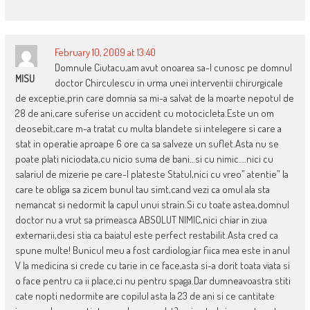
February 10, 2009 at 13:40
Domnule Ciutacu,am avut onoarea sa-l cunosc pe domnul
MISU
doctor Chirculescu in urma unei interventii chirurgicale
de exceptie,prin care domnia sa mi-a salvat de la moarte nepotul de
28 de ani,care suferise un accident cu motocicleta.Este un om
deosebit,care m-a tratat cu multa blandete si intelegere si care a
stat in operatie aproape 6 ore ca sa salveze un suflet.Asta nu se
poate plati niciodata,cu nicio suma de bani…si cu nimic….nici cu
salariul de mizerie pe care-l plateste Statul,nici cu vreo” atentie” la
care te obliga sa zicem bunul tau simt,cand vezi ca omul ala sta
nemancat si nedormit la capul unui strain.Si cu toate astea,domnul
doctor nu a vrut sa primeasca ABSOLUT NIMIC,nici chiar in ziua
externarii,desi stia ca baiatul este perfect restabilit.Asta cred ca
spune multe! Bunicul meu a fost cardiolog,iar fiica mea este in anul
V la medicina si crede cu tarie in ce face,asta si-a dorit toata viata si
o face pentru ca ii place,ci nu pentru spaga.Dar dumneavoastra stiti
cate nopti nedormite are copilul asta la 23 de ani si ce cantitate