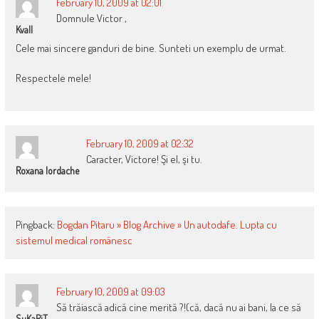
February 10, 2009 at 02:01
Domnule Victor ,
Kvall
Cele mai sincere ganduri de bine. Sunteti un exemplu de urmat.
Respectele mele!
February 10, 2009 at 02:32
Caracter, Victore! Şi el, şi tu.
Roxana Iordache
Pingback:
Bogdan Pitaru » Blog Archive » Un autodafe. Lupta cu
sistemul medical românesc
February 10, 2009 at 09:03
Să trăiască adică cine merită ?!(că, dacă nu ai bani, la ce să
SuKaRiT