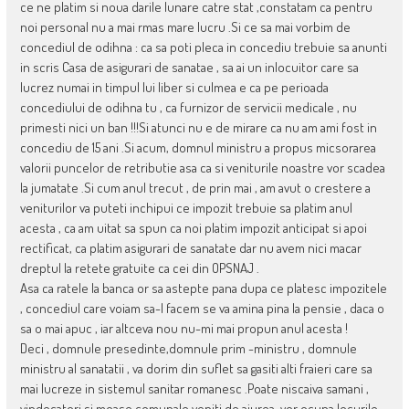
ce ne platim si noua darile lunare catre stat ,constatam ca pentru
noi personal nu a mai rmas mare lucru .Si ce sa mai vorbim de
concediul de odihna : ca sa poti pleca in concediu trebuie sa anunti
in scris Casa de asigurari de sanatae , sa ai un inlocuitor care sa
lucrez numai in timpul lui liber si culmea e ca pe perioada
concediului de odihna tu , ca furnizor de servicii medicale , nu
primesti nici un ban !!!Si atunci nu e de mirare ca nu am ami fost in
concediu de 15 ani .Si acum, domnul ministru a propus micsorarea
valorii puncelor de retributie asa ca si veniturile noastre vor scadea
la jumatate .Si cum anul trecut , de prin mai , am avut o crestere a
veniturilor va puteti inchipui ce impozit trebuie sa platim anul
acesta , ca am uitat sa spun ca noi platim impozit anticipat si apoi
rectificat, ca platim asigurari de sanatate dar nu avem nici macar
dreptul la retete gratuite ca cei din OPSNAJ .
Asa ca ratele la banca or sa astepte pana dupa ce platesc impozitele
, concediul care voiam sa-l facem se va amina pina la pensie , daca o
sa o mai apuc , iar altceva nou nu-mi mai propun anul acesta !
Deci , domnule presedinte,domnule prim -ministru , domnule
ministru al sanatatii , va dorim din suflet sa gasiti alti fraieri care sa
mai lucreze in sistemul sanitar romanesc .Poate niscaiva samani ,
vindecatori si moase comunale veniti de aiurea, vor ocupa locurile