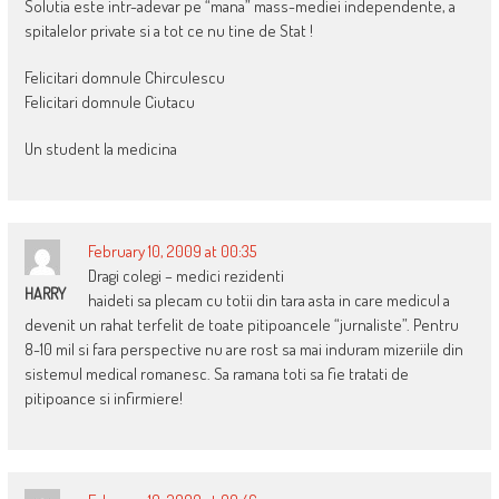
Solutia este intr-adevar pe “mana” mass-mediei independente, a
spitalelor private si a tot ce nu tine de Stat !
Felicitari domnule Chirculescu
Felicitari domnule Ciutacu
Un student la medicina
February 10, 2009 at 00:35
Dragi colegi – medici rezidenti
HARRY
haideti sa plecam cu totii din tara asta in care medicul a
devenit un rahat terfelit de toate pitipoancele “jurnaliste”. Pentru
8-10 mil si fara perspective nu are rost sa mai induram mizeriile din
sistemul medical romanesc. Sa ramana toti sa fie tratati de
pitipoance si infirmiere!