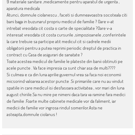
9 materiale sanitare ,medicamente pentru aparatul de urgenta ,
aparatura medicala
Atunci, domnule ciolanescu , faceti si dumneavoastra socoteala citi
bani baga in buzunarul propriu medicul de familie ? Oare v-at
intrebat vreodata cit costa o carte de specialitate ?Oare v-a
interesat vreodata cit costa cursurile ,simpozioanele ,conferintele
la care trebuie sa participe atit medicul cit si cadrele medii
obligatorii pentru a putea reprimi periodic dreptul de practica in
contract cu Casa de asigurari de sanatate ?
Toate acestea medicul de familie le plateste din banii obtinuti pe
acele puncte . Va face impresia ca sunt chiar asa de multi????
Si culmea e ca din luna aprilie guvernul vrea sa faca noi economii
micsorind valoarea acestor puncte .Si primariile care nu au vindut
spatiile in care medicul isi desfasoara activitatea , vor mari din luna
august chiriile.Sa nu mire pe nimeni daca tara va ramine fara medici
de familie .Foarte multe cabinete medicale vor da faliment, iar
medicii de familie vor ingrosa rindul somerilor.Asta ne
asteapta,domnule ciolanus !