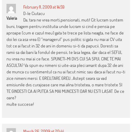
February 11, 2009 at 14:59
D-le Ciutacu
Valeria
Da, tara ne vrea morti,pensionati, muti! Cit lucram suntem
buni, tragem pentru institutia unde lucram si cind e pensia pe
aproape (cum e cazul meu) gata te trece pe lista neagta, ne face de
doi lei ca asa vrea El “managerul” pus politic si gata nu mai ai CV uita
tot ce ai facut in 32 de ani in domeniu si-ti da papucii. Doresti sa
ramii sa dai bani la fondul de pensii, te lasa legea, dar daca el SEFUL
nu vrea nu mai ai ce face. SPUNETI-MI DVS CUI SA SPUI, CINE TE MAI
ASCULTA? Va spun eu nimeni si uite-asa pleci amarit dupa 32 de ani
de munca cu sentimentul ca nu ai facut nimic sau daca ai facut nu-ti
zice nimeni mersi. E GREU,TARE GREU…Astept seara sa vad
emisiunile dvs curajoase care mai alina tristetea, o mare tristete SI
TE GINDESTI CA AI PUTEA SA MAI MUNCESTI DAR NU ESTI LASAT. De ce
oare?
multe succese!
March 26, 2009 at 20:44