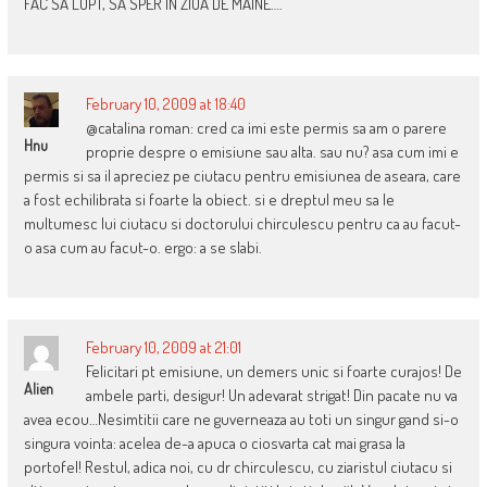
FAC SA LUPT, SA SPER IN ZIUA DE MAINE….
February 10, 2009 at 18:40
@catalina roman: cred ca imi este permis sa am o parere
Hnu
proprie despre o emisiune sau alta. sau nu? asa cum imi e
permis si sa il apreciez pe ciutacu pentru emisiunea de aseara, care
a fost echilibrata si foarte la obiect. si e dreptul meu sa le
multumesc lui ciutacu si doctorului chirculescu pentru ca au facut-
o asa cum au facut-o. ergo: a se slabi.
February 10, 2009 at 21:01
Felicitari pt emisiune, un demers unic si foarte curajos! De
Alien
ambele parti, desigur! Un adevarat strigat! Din pacate nu va
avea ecou…Nesimtitii care ne guverneaza au toti un singur gand si-o
singura vointa: acelea de-a apuca o ciosvarta cat mai grasa la
portofel! Restul, adica noi, cu dr chirculescu, cu ziaristul ciutacu si