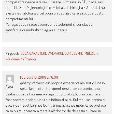
competenta neecesara sa-l utilizeze . Urmeaza un CT , in aceleasi
conditii . Sunt 7 ginecologi si cam tot atati chirurgi la 3 ATI- sti si nu
exista neonatolog sau cel putin un pediatru care sa ocupe postul
compartimentului .
Ma regasesec in acest admirabil autodenunt si constat cu
satisfactie ca multi alti colegi au subscris.
Pingback:
DOUĂ CARACTERE. AVEVĂRUL DUR DESPRE IMBECILI «
Welcome to Roxania
February 10, 2009 at 16:09
@harry: vorbesc din proprie experienta am stat o luna in
Elena
spital fara nici un tratament desi eram cu semipareza,
deabia dupa ce fiica mea i-a bagat doctorului plicul in buzunar am
fost operata. acelasi lucru s-a intimp;at si cu fiul meu se interna si
daca nu am avut banii pe loc l-a trimis acasa pe motiv ca se preface
ca sa nu munceasca. a mers la alt doctor de data asta cu banii in