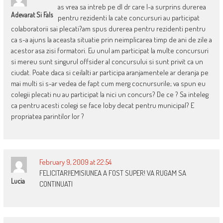
as vrea sa intreb pe dl dr care l-a surprins durerea
Adevarat Si Fals
pentru rezidenti la cate concursuri au participat
colaboratorii sai plecati?am spus durerea pentru rezidenti pentru
ca s-a ajuns la aceasta situatie prin neimplicarea timp de ani de zile a
acestor asa zisi formatori. Eu unul am participat la multe concursuri
si mereu sunt singurul offsider al concursului si sunt privit ca un
ciudat. Poate daca si ceilalti ar participa aranjamentele ar deranja pe
mai multi si s-ar vedea de fapt cum merg cocnursurile; va spun eu
colegii plecati nu au participat la nici un concurs? De ce ? Sa inteleg
ca pentru acesti colegi se face loby decat pentru municipal? E
propriatea parintilor lor ?
February 9, 2009 at 22:54
FELICITARI!EMISIUNEA A FOST SUPER! VA RUGAM SA
Lucia
CONTINUATI