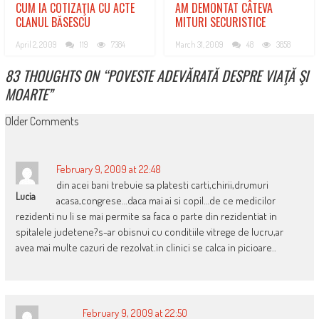
CUM IA COTIZAŢIA CU ACTE
AM DEMONTAT CÂTEVA
CLANUL BĂSESCU
MITURI SECURISTICE
April 2, 2009
119
7384
March 31, 2009
48
3858
83 THOUGHTS ON “
POVESTE ADEVĂRATĂ DESPRE VIAŢĂ ŞI
MOARTE
”
COMMENT
Older Comments
NAVIGATION
February 9, 2009 at 22:48
din acei bani trebuie sa platesti carti,chirii,drumuri
Lucia
acasa,congrese…daca mai ai si copil…de ce medicilor
rezidenti nu li se mai permite sa faca o parte din rezidentiat in
spitalele judetene?s-ar obisnui cu conditiile vitrege de lucru,ar
avea mai multe cazuri de rezolvat.in clinici se calca in picioare..
February 9, 2009 at 22:50