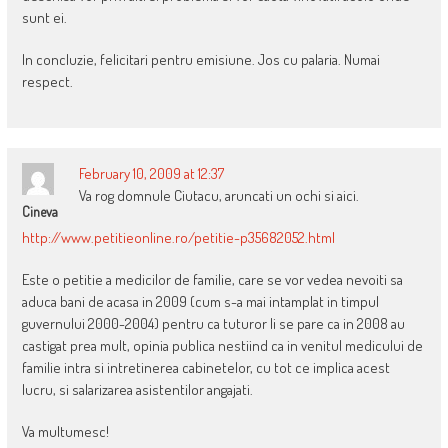
sunt ei.
In concluzie, felicitari pentru emisiune. Jos cu palaria. Numai
respect.
February 10, 2009 at 12:37
Va rog domnule Ciutacu, aruncati un ochi si aici.
Cineva
http://www.petitieonline.ro/petitie-p35682052.html
Este o petitie a medicilor de familie, care se vor vedea nevoiti sa
aduca bani de acasa in 2009 (cum s-a mai intamplat in timpul
guvernului 2000-2004) pentru ca tuturor li se pare ca in 2008 au
castigat prea mult, opinia publica nestiind ca in venitul medicului de
familie intra si intretinerea cabinetelor, cu tot ce implica acest
lucru, si salarizarea asistentilor angajati.
Va multumesc!