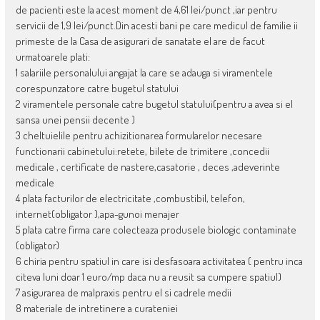
de pacienti este la acest moment de 4,61 lei/punct ,iar pentru
servicii de 1,9 lei/punct.Din acesti bani pe care medicul de familie ii
primeste de la Casa de asigurari de sanatate el are de facut
urmatoarele plati:
1 salariile personalului angajat la care se adauga si viramentele
corespunzatore catre bugetul statului
2 viramentele personale catre bugetul statului(pentru a avea si el
sansa unei pensii decente )
3 cheltuielile pentru achizitionarea formularelor necesare
functionarii cabinetului:retete, bilete de trimitere ,concedii
medicale , certificate de nastere,casatorie , deces ,adeverinte
medicale
4 plata facturilor de electricitate ,combustibil, telefon,
internet(obligator ),apa-gunoi menajer
5 plata catre firma care colecteaza produsele biologic contaminate
(obligator)
6 chiria pentru spatiul in care isi desfasoara activitatea ( pentru inca
citeva luni doar 1 euro/mp daca nu a reusit sa cumpere spatiul)
7 asigurarea de malpraxis pentru el si cadrele medii
8 materiale de intretinere a curateniei