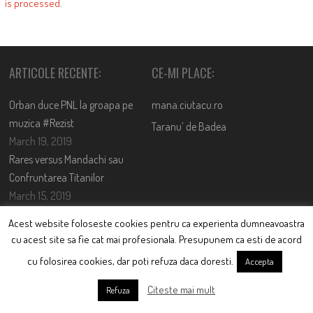
is processed
.
ARTICOLE RECENTE:
CE-MI PLACE:
Orban duce PNL la groapa pe
mana.ciutacu.ro
muzica #Rezist
Taranu’ de Badea
March 19, 2019
Rares versus Mandachi sau
Confruntarea Titanilor
March 15, 2019
Moroiul care bântuie liber pe
Acest website foloseste cookies pentru ca experienta dumneavoastra
sticlă. Tare urât îmbătrânești,
cu acest site sa fie cat mai profesionala. Presupunem ca esti de acord
Cristi….
cu folosirea cookies, dar poti refuza daca doresti.
Accepta
June 20, 2017
Citeste mai mult
Refuza
TWITTER FEED