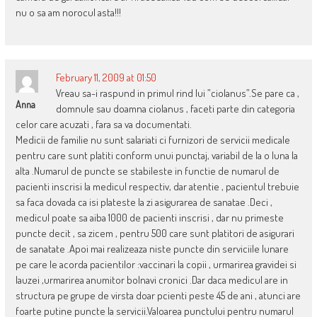
nu o sa am norocul asta!!!
February 11, 2009 at 01:50
Vreau sa-i raspund in primul rind lui ”ciolanus”.Se pare ca ,
Anna
domnule sau doamna ciolanus , faceti parte din categoria
celor care acuzati , fara sa va documentati.
Medicii de familie nu sunt salariati ci furnizori de servicii medicale
pentru care sunt platiti conform unui punctaj, variabil de la o luna la
alta .Numarul de puncte se stabileste in functie de numarul de
pacienti inscrisi la medicul respectiv, dar atentie , pacientul trebuie
sa faca dovada ca isi plateste la zi asigurarea de sanatae .Deci ,
medicul poate sa aiba 1000 de pacienti inscrisi , dar nu primeste
puncte decit , sa zicem , pentru 500 care sunt platitori de asigurari
de sanatate .Apoi mai realizeaza niste puncte din serviciile lunare
pe care le acorda pacientilor :vaccinari la copii , urmarirea gravidei si
lauzei ,urmarirea anumitor bolnavi cronici .Dar daca medicul are in
structura pe grupe de virsta doar pcienti peste 45 de ani , atunci are
foarte putine puncte la servicii.Valoarea punctului pentru numarul