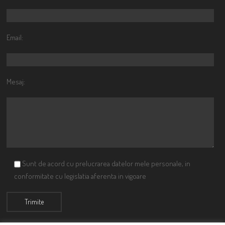
Email:
Mesaj:
Sunt de acord cu prelucrarea datelor mele personale, in
conformitate cu legislatia aferenta in vigoare