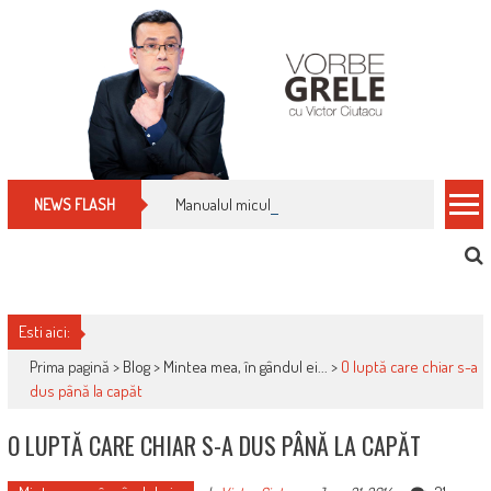
Skip
to
content
Manualul micului cititor de facturi: nu plăti nimic 
NEWS FLASH
Esti aici:
Prima pagină >
Blog
>
Mintea mea, în gândul ei...
>
O luptă care chiar s-a
dus până la capăt
O LUPTĂ CARE CHIAR S-A DUS PÂNĂ LA CAPĂT