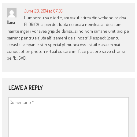
June 23, 2014 at 07:56
Dumnezeu sa o ierte, am vazut stirea din wekend ca dna
Dana
FLORICA…a pierdut lupta cu boala nemiloasa…de acum
inainte ingerii vor avea grija de dansa…si noi vom ramane uniti aici pe
pamant pentru a ajuta alti semeni de ai nostrii.Respect [pentu
aceasta campanie si in special pt munca dvs…si uite asa am mai
cunoscut un prieten virtual cu care imi face placere sa vb chiar si
pe fb..GABI.
LEAVE A REPLY