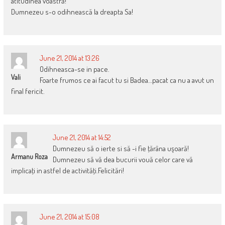
atitudinea voastră!
Dumnezeu s-o odihnească la dreapta Sa!
June 21, 2014 at 13:26
Odihneasca-se in pace.
Vali
Foarte frumos ce ai facut tu si Badea…pacat ca nu a avut un
final fericit.
June 21, 2014 at 14:52
Dumnezeu să o ierte si să -i fie ţărâna uşoară!
Armanu Roza
Dumnezeu să vă dea bucurii vouă celor care vă
implicaţi in astfel de activităţi.Felicitări!
June 21, 2014 at 15:08