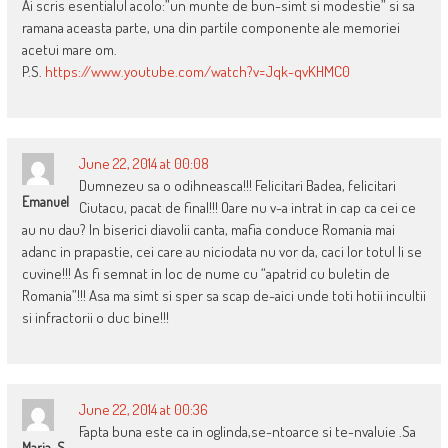
Ai scris esentialul acolo:”un munte de bun-simt si modestie” si sa
ramana aceasta parte, una din partile componente ale memoriei
acetui mare om.
P.S.
https://www.youtube.com/watch?v=Jqk-qvKHMC0
June 22, 2014 at 00:08
Dumnezeu sa o odihneasca!!! Felicitari Badea, felicitari
Emanuel
Ciutacu, pacat de final!!! Oare nu v-a intrat in cap ca cei ce
au nu dau? In biserici diavolii canta, mafia conduce Romania mai
adanc in prapastie, cei care au niciodata nu vor da, caci lor totul li se
cuvine!!! As fi semnat in loc de nume cu “apatrid cu buletin de
Romania”!!! Asa ma simt si sper sa scap de-aici unde toti hotii incultii
si infractorii o duc bine!!!
June 22, 2014 at 00:36
Fapta buna este ca in oglinda,se-ntoarce si te-nvaluie .Sa
Maria-S