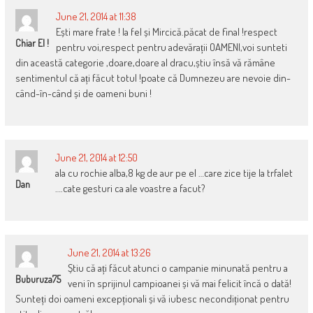
June 21, 2014 at 11:38
Ești mare frate ! la fel și Mircică.păcat de final !respect
Chiar El !
pentru voi,respect pentru adevărații OAMENI,voi sunteti
din această categorie ,doare,doare al dracu,știu însă vă rămâne
sentimentul că ați făcut totul !poate că Dumnezeu are nevoie din-
când-în-când și de oameni buni !
June 21, 2014 at 12:50
ala cu rochie alba,8 kg de aur pe el …care zice tije la trfalet
Dan
….cate gesturi ca ale voastre a facut?
June 21, 2014 at 13:26
Știu că ați făcut atunci o campanie minunată pentru a
Buburuza75
veni în sprijinul campioanei și vă mai felicit încă o dată!
Sunteți doi oameni excepționali și vă iubesc necondiționat pentru