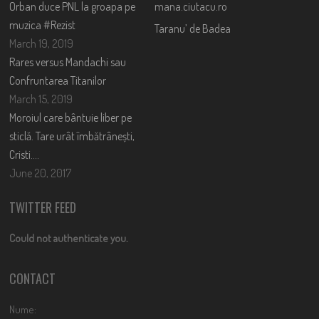
Orban duce PNL la groapa pe
mana.ciutacu.ro
muzica #Rezist
Taranu’ de Badea
March 19, 2019
Rares versus Mandachi sau
Confruntarea Titanilor
March 15, 2019
Moroiul care bântuie liber pe
sticlă. Tare urât îmbătrânești,
Cristi….
June 20, 2017
TWITTER FEED
Could not authenticate you.
CONTACT
Nume: