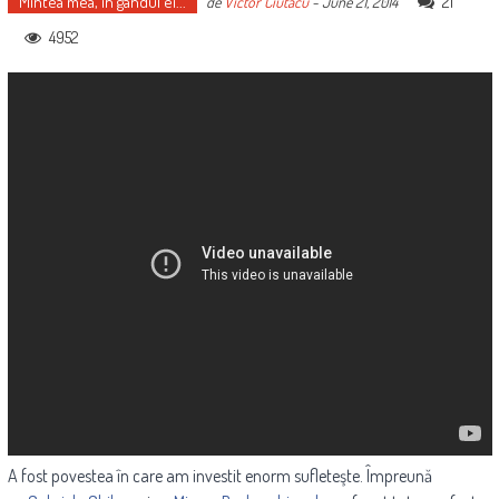
Mintea mea, în gândul ei...
21
de
Victor Ciutacu
-
June 21, 2014
4952
A fost povestea în care am investit enorm sufleteşte. Împreună