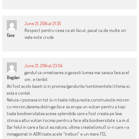
June 21, 2014 at 21:35
Respect pentru ceea ce ati facut, pacat ca de multe ori
Fane
viata este cruda
June 21, 2014 at 23:04
gandul ca urmatoarea zi gasesti lumea mai saraca fara acel
Bogdan
om…e teribil.
Ati fost acolo baieti si in privirea/gandurile/sentimentele/chimia ei,
asta a contat.
Natura-i poznasa in tot si-n toate:ridica,naste,construieste micron
cu micron,darama,distruge,face sa erupa un vulcan pentru a topi
toata biodiversitatea aceea splendida care a fost creata pe lava
stinsa a altui vulcan tocmai pentru a face alta biodiversitate s.a.m.d.
Dar felul in care a facut ea,natura, ultima creatie(omul) si-n care i-a
inmagazinat in ADN toate acele “treburi” e un mare FEL.