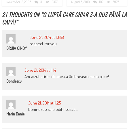
November 12, 2008
31
3377
August 5, 2010
102
6927
21 THOUGHTS ON “
O LUPTĂ CARE CHIAR S-A DUS PÂNĂ LA
CAPĂT
”
June 21, 2014 at 10:58
respect for you
GRUIA CINDY
June 21, 2014 at 11:14
Am vazut stirea dimineata.Odihneasca-se in pace!
Bondescu
June 21, 2014 at 11:25
Dumnezeu sa o odihneasca…
Marin Daniel