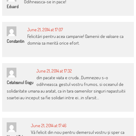
Odihneasca-se in pace!
Eduard
June 21, 2014 at 17:07
Felicitări pentru acea campanie! Oamenii de valoare ca
Constantin
domnia sa merită orice efort.
June 21, 2014 at 17:32
din pacate viata e cruda…Dumnezeu s-o
Cetateanul Gogu
odihneasca. gestul vostru frumos, si oceanul de
solidaritate umana au aratat, ca in tara oamenilor singuri napastuitii
soartei au inceput sa fie solidari intre ei…in sfarsit…
June 21, 2014 at 17:46
Vă felicit din nou pentru demersul vostru și sper ca