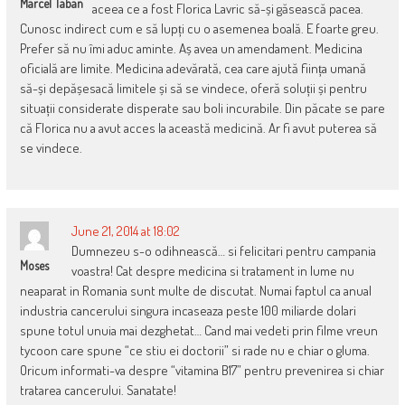
Marcel Taban
aceea ce a fost Florica Lavric să-și găsească pacea.
Cunosc indirect cum e să lupți cu o asemenea boală. E foarte greu.
Prefer să nu îmi aduc aminte. Aș avea un amendament. Medicina
oficială are limite. Medicina adevărată, cea care ajută ființa umană
să-și depășesacă limitele și să se vindece, oferă soluții și pentru
situații considerate disperate sau boli incurabile. Din păcate se pare
că Florica nu a avut acces la această medicină. Ar fi avut puterea să
se vindece.
June 21, 2014 at 18:02
Dumnezeu s-o odihnească… si felicitari pentru campania
Moses
voastra! Cat despre medicina si tratament in lume nu
neaparat in Romania sunt multe de discutat. Numai faptul ca anual
industria cancerului singura incaseaza peste 100 miliarde dolari
spune totul unuia mai dezghetat… Cand mai vedeti prin filme vreun
tycoon care spune “ce stiu ei doctorii” si rade nu e chiar o gluma.
Oricum informati-va despre “vitamina B17” pentru prevenirea si chiar
tratarea cancerului. Sanatate!