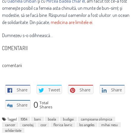
cu
Gabriela Ghiban
şi cu
Mircea Badea chiar el
, am facut tot ce-a fost
omeneşte posibil ca femeia asta chinuită, un munte de bun-simţ şi
modestie, să se facă bine. Răspunsul oamenilor a fost uluitor: un ocean
de solidaritate. Din păcate,
medicina are limitele ei
.
Dumnezeu s-o odihnească…
COMENTARII
comentarii
Share
Tweet
Share
Share
0
Total
Share
Shares
Tagged
1984
bani
boala
budigai
campioana olimpica
cancer
canotaj
cosr
florica lavric
los angeles
mihai nesu
solidaritate