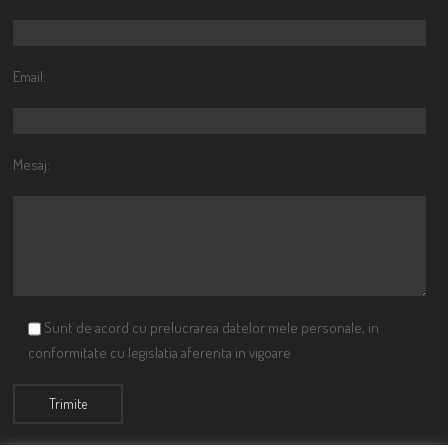
Email:
Mesaj:
Sunt de acord cu prelucrarea datelor mele personale, in
conformitate cu legislatia aferenta in vigoare