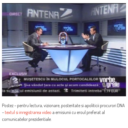
Postez – pentru lectura, vizionare, posteritate si apoliticii procurori DNA
–
textul si inregistrarea video
a emisiunii cu eroul preferat al
comunicatelor prezidentiale.