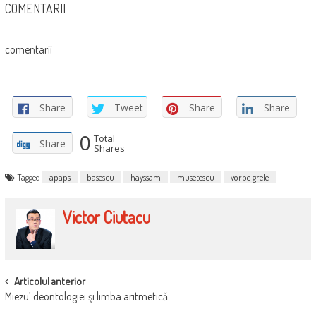
COMENTARII
comentarii
Share
Tweet
Share
Share
0
Total
Share
Shares
Tagged
apaps
basescu
hayssam
musetescu
vorbe grele
Victor Ciutacu
POST
Articolul anterior
Miezu’ deontologiei şi limba aritmetică
NAVIGATION