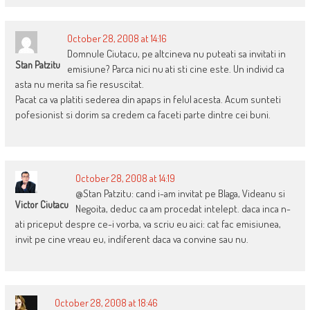
October 28, 2008 at 14:16
Domnule Ciutacu, pe altcineva nu puteati sa invitati in
Stan Patzitu
emisiune? Parca nici nu ati sti cine este. Un individ ca
asta nu merita sa fie resuscitat.
Pacat ca va platiti sederea din apaps in felul acesta. Acum sunteti
pofesionist si dorim sa credem ca faceti parte dintre cei buni.
October 28, 2008 at 14:19
@Stan Patzitu: cand i-am invitat pe Blaga, Videanu si
Victor Ciutacu
Negoita, deduc ca am procedat intelept. daca inca n-
ati priceput despre ce-i vorba, va scriu eu aici: cat fac emisiunea,
invit pe cine vreau eu, indiferent daca va convine sau nu.
October 28, 2008 at 18:46