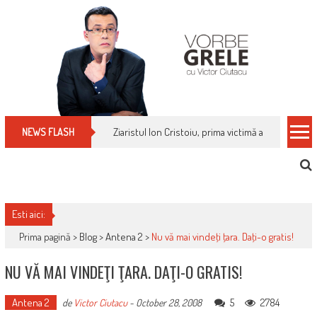
Skip
to
content
Ziaristul Ion Cristoiu, prima victimă a noi cenzuri 
NEWS FLASH
Esti aici:
Prima pagină >
Blog
>
Antena 2
>
Nu vă mai vindeţi ţara. Daţi-o gratis!
NU VĂ MAI VINDEŢI ŢARA. DAŢI-O GRATIS!
Antena 2
5
2784
de
Victor Ciutacu
-
October 28, 2008