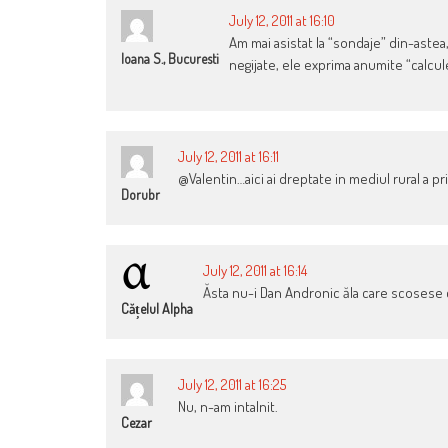
July 12, 2011 at 16:10
Am mai asistat la “sondaje” din-astea,
Ioana S., Bucuresti
negijate, ele exprima anumite “calcul
July 12, 2011 at 16:11
@Valentin…aici ai dreptate in mediul rural a pr
Dorubr
July 12, 2011 at 16:14
Ăsta nu-i Dan Andronic ăla care scosese c
Cățelul Alpha
July 12, 2011 at 16:25
Nu, n-am intalnit.
Cezar