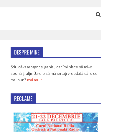
DESPRE MINE
1
Știu că-s arogant și genial, dar îmi place să mi-o
spună și alții. Oare o să mă iertați vreodată că-s cel
mai bun?
mai mult
RECLAME