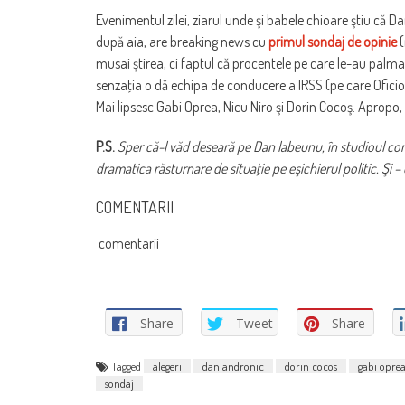
Evenimentul zilei, ziarul unde şi babele chioare ştiu că Da
după aia, are breaking news cu
primul sondaj de opinie
(
musai ştirea, ci faptul că procentele pe care le-au palmat
senzaţia o dă echipa de conducere a IRSS (pe care Ofici
Mai lipsesc Gabi Oprea, Nicu Niro şi Dorin Cocoş. Apropo, v
P.S.
Sper că-l văd deseară pe Dan labeunu, în studioul comi
dramatica răsturnare de situaţie pe eşichierul politic. Şi –
COMENTARII
comentarii
Share
Tweet
Share
Tagged
alegeri
dan andronic
dorin cocos
gabi opre
sondaj