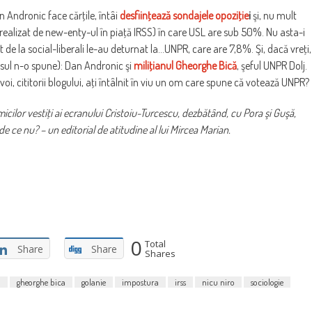
n Andronic face cărţile, întâi
desfiinţează sondajele opoziţie
i
şi, nu mult
realizat de new-enty-ul în piaţă IRSS) în care USL are sub 50%. Nu asta-i
 de la social-liberali le-au deturnat la…UNPR, care are 7,8%. Şi, dacă vreţi,
osul n-o spune): Dan Andronic şi
miliţianul Gheorghe Bică
, şeful UNPR Dolj.
oi, cititorii blogului, aţi întâlnit în viu un om care spune că votează UNPR?
cilor vestiţi ai ecranului Cristoiu-Turcescu, dezbătând, cu Pora şi Guşă,
 de ce nu? – un editorial de atitudine al lui Mircea Marian.
0
Total
Share
Share
Shares
a
gheorghe bica
golanie
impostura
irss
nicu niro
sociologie