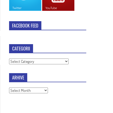
FACEBOOK FEED
CATEGORII
Categorii
ARHIVE
Arhive