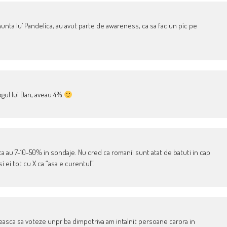
unta lu’ Pandelica, au avut parte de awareness, ca sa fac un pic pe
ogul lui Dan, aveau 4%
 ca au 7-10-50% in sondaje. Nu cred ca romanii sunt atat de batuti in cap
 ei tot cu X ca “asa e curentul”.
easca sa voteze unpr ba dimpotriva am intalnit persoane carora in