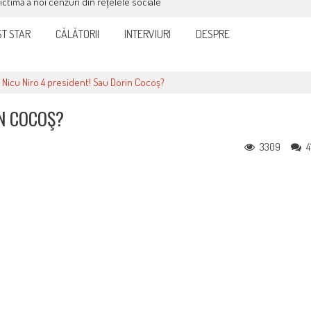
victimă a noi cenzuri din rețelele sociale
T STAR
CĂLĂTORII
INTERVIURI
DESPRE
>
Nicu Niro 4 president! Sau Dorin Cocoş?
IN COCOŞ?
3309
4