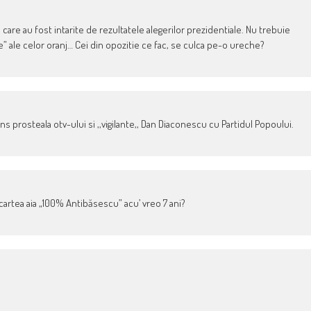
 care au fost intarite de rezultatele alegerilor prezidentiale. Nu trebuie
e” ale celor oranj… Cei din opozitie ce fac, se culca pe-o ureche?
ins prosteala otv-ului si ,,vigilante,, Dan Diaconescu cu Partidul Popoului.
artea aia „100% Antibăsescu” acu’ vreo 7 ani?