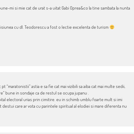
pune-mi si mie cat de urat s-a uitat Gabi Oprea&co la tine sambata la nunta
Emisiunea cu dl. Teodorescu a fost o lectie excelenta de turism
t “maratonistii” astia e sa fie cat mai vizibili sa aiba cat mai multe sedii,
ere” bune in sondaje ca de restul se ocupa jupanu .
ital electoral urias prin cimitire. eu in schimb umblu foarte mult si imi
 destui care ar vota cu parintele spiritual al elodiei si mare diferenta nu