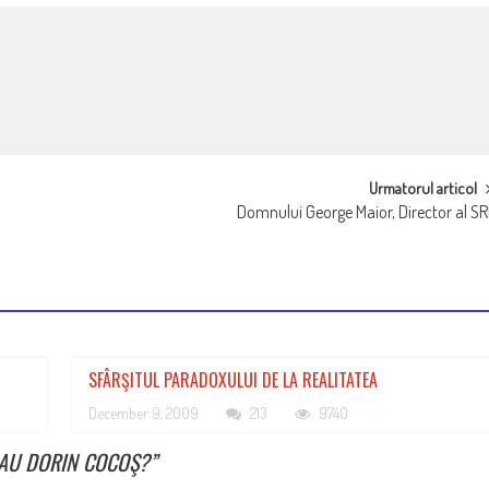
Urmatorul articol
Domnului George Maior, Director al SR
SFÂRŞITUL PARADOXULUI DE LA REALITATEA
December 9, 2009
213
9740
SAU DORIN COCOŞ?
”