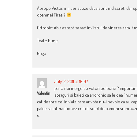
Apropo Victor, imi cer scuze daca sunt indiscret, dar s
doamnei Firea ?
Offtopic: Abia astept sa vad invitatul de vinerea asta. 
Toate bune,
Gogu
July 12, 2011 at 16:02
pai la noi merge cu voturi pe bune ? important p
Valentin
steaguri si baieti ca andronic sa le dea “num
cat despre cei in viata care ar vota nu-i nevoie ca au cap
palce sa interactionez cu tot soiul de oameni si am auzit
e.