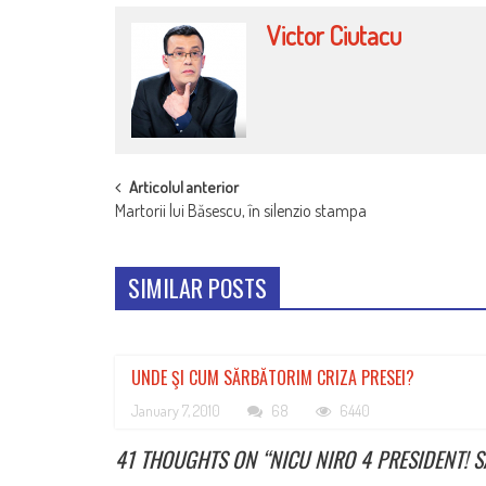
Victor Ciutacu
POST
Articolul anterior
Martorii lui Băsescu, în silenzio stampa
NAVIGATION
SIMILAR POSTS
UNDE ŞI CUM SĂRBĂTORIM CRIZA PRESEI?
January 7, 2010
68
6440
41 THOUGHTS ON “
NICU NIRO 4 PRESIDENT! 