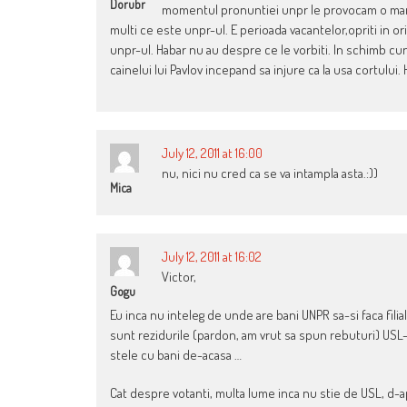
Dorubr
momentul pronuntiei unpr le provocam o mare 
multi ce este unpr-ul. E perioada vacantelor,opriti in or
unpr-ul. Habar nu au despre ce le vorbiti. In schimb c
cainelui lui Pavlov incepand sa injure ca la usa cortului. 
July 12, 2011 at 16:00
nu, nici nu cred ca se va intampla asta.:))
Mica
July 12, 2011 at 16:02
Victor,
Gogu
Eu inca nu inteleg de unde are bani UNPR sa-si faca filia
sunt rezidurile (pardon, am vrut sa spun rebuturi) USL-
stele cu bani de-acasa …
Cat despre votanti, multa lume inca nu stie de USL, d-ap