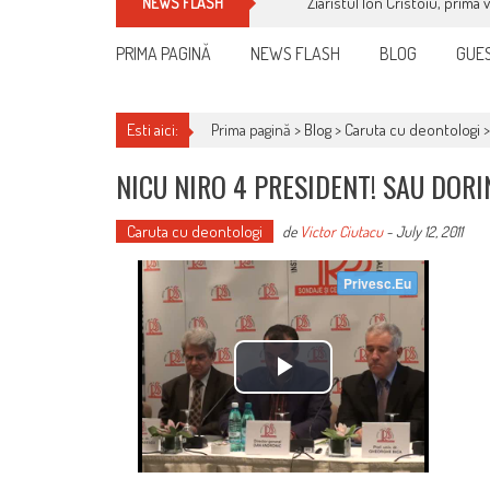
Ziaristul Ion Cristoiu, prima 
NEWS FLASH
PRIMA PAGINĂ
NEWS FLASH
BLOG
GUES
Esti aici:
Prima pagină >
Blog
>
Caruta cu deontologi
NICU NIRO 4 PRESIDENT! SAU DOR
Caruta cu deontologi
de
Victor Ciutacu
-
July 12, 2011