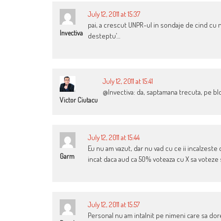
July 12, 2011 at 15:37
pai, a crescut UNPR-ul in sondaje de cind cu n
Invectiva
desteptu’…
July 12, 2011 at 15:41
@Invectiva: da, saptamana trecuta, pe bl
Victor Ciutacu
July 12, 2011 at 15:44
Eu nu am vazut, dar nu vad cu ce ii incalzeste
Garm
incat daca aud ca 50% voteaza cu X sa voteze si
July 12, 2011 at 15:57
Personal nu am intalnit pe nimeni care sa dor