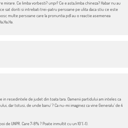
mirare. Ce limba vorbesti? unpr? Ce e asta,limba chineza? Habar nu au
ice sat doriti si intrebati trei-patru persoane pe ulita daca stiu ce este
unosc multe persoane care la pronuntia pdl au o reactie asemenea
Ha,Ha,Ha.
le in resedintele de judet din toata tara. Oamenii partidului am inteles ca
ului, dar totusi, de unde banu’ ? Ca nu-mi imaginez ca vine Generalu’ de 4
oi de UNPR. Care 7-8% ? Poate inmultit cu un 10^(-1).