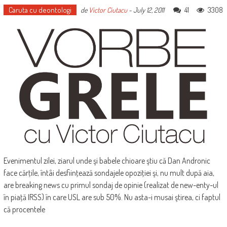
Caruta cu deontologi
41
3308
de
Victor Ciutacu
-
July 12, 2011
Evenimentul zilei, ziarul unde şi babele chioare ştiu că Dan Andronic
face cărţile, întâi desfiinţează sondajele opoziţiei şi, nu mult după aia,
are breaking news cu primul sondaj de opinie (realizat de new-enty-ul
în piaţă IRSS) în care USL are sub 50%. Nu asta-i musai ştirea, ci faptul
că procentele