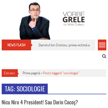
Skip
to
content
Ziaristul Ion Cristoiu, prima victimă a noi cenzuri 
NEWS FLASH
Esti aici:
Prima pagină >
Posts tagged "sociologie"
TAG: SOCIOLOGIE
Nicu Niro 4 President! Sau Dorin Cocoş?