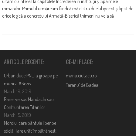
uitam cu interes la capitolele Încrederea în instituţii şi Spaimele
românilor. Primul îl urmăream fiindcă mă distra duelul ipocrit şi lipsit de
orice logică a concretului Armată-Biserică (nimeni nu voia să
ARTICOLE RECENTE:
CE-MI PLACE:
Orban duce PNL la groapa pe
mana.ciutacu.ro
muzica #Rezist
Taranu’ de Badea
March 19, 2019
Rares versus Mandachi sau
Confruntarea Titanilor
March 15, 2019
Moroiul care bântuie liber pe
sticlă. Tare urât îmbătrânești,