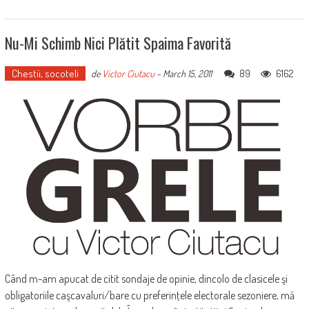
Nu-Mi Schimb Nici Plătit Spaima Favorită
Chestii, socoteli
89
6162
de
Victor Ciutacu
-
March 15, 2011
Când m-am apucat de citit sondaje de opinie, dincolo de clasicele şi
obligatoriile caşcavaluri/bare cu preferinţele electorale sezoniere, mă