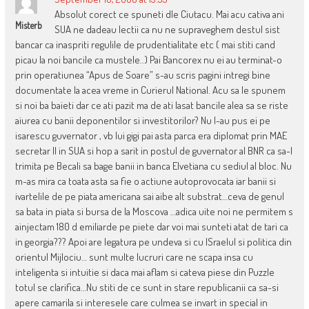
Absolut corect ce spuneti dle Ciutacu. Mai acu cativa ani
Misterb
SUA ne dadeau lectii ca nu ne supraveghem destul sist
bancar ca inaspriti regulile de prudentialitate etc ( mai stiti cand
picau la noi bancile ca mustele..) Pai Bancorex nu ei au terminat-o
prin operatiunea “Apus de Soare” s-au scris pagini intregi bine
documentate la acea vreme in Curierul National. Acu sa le spunem
si noi ba baieti dar ce ati pazit ma de ati lasat bancile alea sa se riste
aiurea cu banii deponentilor si investitorilor? Nu l-au pus ei pe
isarescu guvernator , vb lui gigi pai asta parca era diplomat prin MAE
secretar II in SUA si hop a sarit in postul de guvernator al BNR ca sa-l
trimita pe Becali sa bage banii in banca Elvetiana cu sediul al bloc. Nu
m-as mira ca toata asta sa fie o actiune autoprovocata iar banii si
ivartelile de pe piata americana sai aibe alt substrat…ceva de genul
sa bata in piata si bursa de la Moscova …adica uite noi ne permitem s
ainjectam 180 d emiliarde pe piete dar voi mai sunteti atat de tari ca
in georgia??? Apoi are legatura pe undeva si cu ISraelul si politica din
orientul Mijlociu… sunt multe lucruri care ne scapa insa cu
inteligenta si intuitie si daca mai aflam si cateva piese din Puzzle
totul se clarifica…Nu stiti de ce sunt in stare republicanii ca sa-si
apere camarila si interesele care culmea se invart in special in