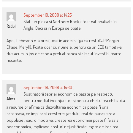
September 18, 2008 at 14:25
Stati un pic ca si Northern Rock a fost nationalizata in
Radul
Anglia. Deci si in Europa se poate.
Apoi, Lehmann n-a prea jucat in aceeasi liga cu restul(JP Morgan
Chase, Meryll). Poate doar cu numele, pentru ca un CEO tampit i-a
dus acum in jos de cand a preluat banca si a facut investitii foarte
riscante.
September 18, 2008 at 14:30
Sustinatorii teoriei economice bazate pe respectul
Alecs.
pentru mediul inconjurator si pentru cheltuirea chibzuita
a resurselor afirma ca dezvoltarea economica poate fi una
sanatoasa, ce implica si cresterea gradului real de bunastare a
populatiei, sau, dimpotriva, cresterea economiei poate fi falsa si
neeconomica, implicand costuri nejustificate legate de irosirea