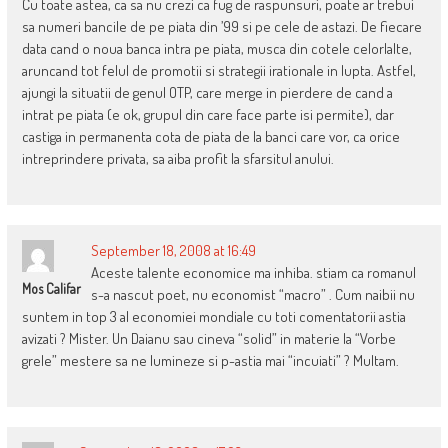
Cu toate astea, ca sa nu crezi ca fug de raspunsuri, poate ar trebui
sa numeri bancile de pe piata din ’99 si pe cele de astazi. De fiecare
data cand o noua banca intra pe piata, musca din cotele celorlalte,
aruncand tot felul de promotii si strategii irationale in lupta. Astfel,
ajungi la situatii de genul OTP, care merge in pierdere de cand a
intrat pe piata (e ok, grupul din care face parte isi permite), dar
castiga in permanenta cota de piata de la banci care vor, ca orice
intreprindere privata, sa aiba profit la sfarsitul anului.
September 18, 2008 at 16:49
Aceste talente economice ma inhiba. stiam ca romanul
Mos Califar
s-a nascut poet, nu economist “macro” . Cum naibii nu
suntem in top 3 al economiei mondiale cu toti comentatorii astia
avizati ? Mister. Un Daianu sau cineva “solid” in materie la “Vorbe
grele” mestere sa ne lumineze si p-astia mai “incuiati” ? Multam.