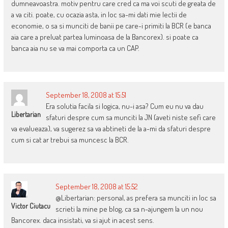
dumneavoastra. motiv pentru care cred ca ma voi scuti de greata de
a va citi. poate, cu ocazia asta, in loc sa-mi dati mie lectii de
economie, o sa si munciti de banii pe care-i primiti la BCR (e banca
aia care a preluat partea luminoasa de la Bancorex). si poate ca
banca aia nu se va mai comporta ca un CAP.
September 18, 2008 at 15:51
Era solutia facila si logica, nu-i asa? Cum eu nu va dau
Libertarian
sfaturi despre cum sa munciti la JN (aveti niste sefi care
va evalueaza), va sugerez sa va abtineti de la a-mi da sfaturi despre
cum si cat ar trebui sa muncesc la BCR.
September 18, 2008 at 15:52
@Libertarian: personal, as prefera sa munciti in loc sa
Victor Ciutacu
scrieti la mine pe blog, ca sa n-ajungem la un nou
Bancorex. daca insistati, va si ajut in acest sens.