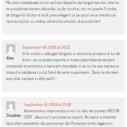
Ma simt complexata ca nu vad mai departe de lungul nasului: mie nu
m-a esalonat nimeni datoriile, ca de scutire, nici nu poate fi vorba,
iar blogul lui Victor e mult prea elegant ca sa spun ce ar merita cei
care au ticluit, in umbra, viitorul economic al acestei tari!
September 18, 2008 at 20:22
d-le ciutacu, adaugati blogului o sectiune privata a d-lui de
Alien
la bcr, sa se poata exprima in toata splendoarea despre
misterele economice si bancare mondiale si sa nu ne mai manance
timpul si rabdarea cu tot felul de aere superioare . Daca ne doream
asa ceva, cautam in alte parti!…
September 18, 2008 at 21:09
Americaniinu imprumuta si nici nu dau de pomani NICI UN
Zincabeiu
CENT , daca nu li se intoarce inzecit. Ati vazut si intentia
de a oferi amaratilor de pensionari din Romania rente viagere in