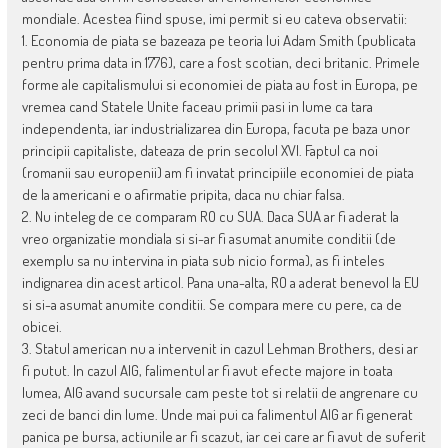
mondiale. Acestea fiind spuse, imi permit si eu cateva observatii:
1. Economia de piata se bazeaza pe teoria lui Adam Smith (publicata
pentru prima data in 1776), care a fost scotian, deci britanic. Primele
forme ale capitalismului si economiei de piata au fost in Europa, pe
vremea cand Statele Unite faceau primii pasi in lume ca tara
independenta, iar industrializarea din Europa, facuta pe baza unor
principii capitaliste, dateaza de prin secolul XVI. Faptul ca noi
(romanii sau europenii) am fi invatat principiile economiei de piata
de la americani e o afirmatie pripita, daca nu chiar falsa.
2. Nu inteleg de ce comparam RO cu SUA. Daca SUA ar fi aderat la
vreo organizatie mondiala si si-ar fi asumat anumite conditii (de
exemplu sa nu intervina in piata sub nicio forma), as fi inteles
indignarea din acest articol. Pana una-alta, RO a aderat benevol la EU
si si-a asumat anumite conditii. Se compara mere cu pere, ca de
obicei.
3. Statul american nu a intervenit in cazul Lehman Brothers, desi ar
fi putut. In cazul AIG, falimentul ar fi avut efecte majore in toata
lumea, AIG avand sucursale cam peste tot si relatii de angrenare cu
zeci de banci din lume. Unde mai pui ca falimentul AIG ar fi generat
panica pe bursa, actiunile ar fi scazut, iar cei care ar fi avut de suferit