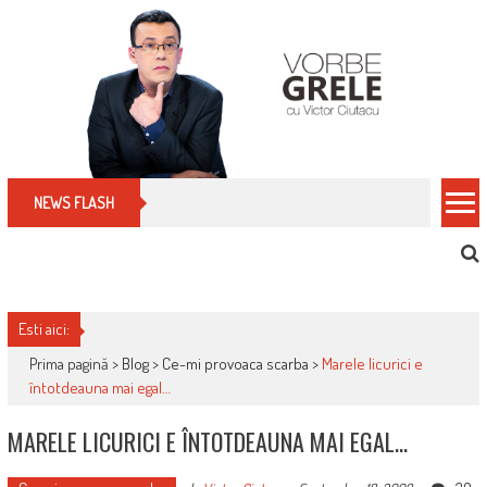
Skip
to
content
Cum îți schimbi, rapid, gratuit și eficient, furniz
NEWS FLASH
Esti aici:
Prima pagină >
Blog
>
Ce-mi provoaca scarba
>
Marele licurici e
întotdeauna mai egal…
MARELE LICURICI E ÎNTOTDEAUNA MAI EGAL…