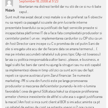
September 18, 2008 at 17:23
libertarian ma distrezi teribil dar nu stii de ce si nu-ti bate
Misterb
capul…
Sunt mult mai avizat decat crezi matale si e de preferat sa fi obiectiv
nu sa repeti ca papagalul scuzele de prin lucrarile interne
prezentate boardului ca sa justificati de fapt serviciile proaste si
incapacitatea platformei IT de a face fata complexitatii produselor si
cerintelor pietei ( un ex : implementarea cardurilor cu CIP stiu ca un
dn fost Director care incepe cu C o promitea de cel putin 5 ani de
zile si era gata uite acu dar de fiecare data se amana termenul…. (
mai pe inteles ascundeti rahatelul sub pres tipic CAp-ist tovarasu)
Iar aia cu politica iresponsabila a altor banci , please, e business, e
legal si altii fac bani dar cand nu ajungi la struguri sau nu esti capabil
sa implementezi ideea in timp util zici ca sunt acrii sau de fapt
repeti ce spune austriacul prin Ziarul financiar. Se numeste
marketing -PR si una din functii este pe langa promovarea
produselor si mascarea deficientelor punandu-le intr-o lumina
favorabila ( ceva de genul SUA ataca Irakul sa stopeze proliferarea
armelor chimice inexistente de altfel si uite asa s-a gasit justificarea
la macel.) Am fost si inca sunt client al BCR si imi aduc aminte ca pt
un rahatel de extras de cont se astepta uneori si 2 ore ca pica