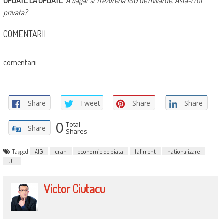
UPDATE LA UPDATE
:
A bagat si Trezoreria 100 de miliarde. Asta-i tot
privata?
COMENTARII
comentarii
Share
Tweet
Share
Share
0
Total
Share
Shares
Tagged
AIG
crah
economie de piata
faliment
nationalizare
UE
Victor Ciutacu