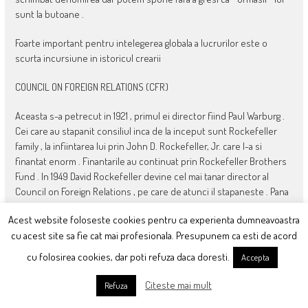
sunt la butoane .
Foarte important pentru intelegerea globala a lucrurilor este o
scurta incursiune in istoricul crearii
COUNCIL ON FOREIGN RELATIONS (CFR)
Aceasta s-a petrecut in 1921 , primul ei director fiind Paul Warburg .
Cei care au stapanit consiliul inca de la inceput sunt Rockefeller
family , la infiintarea lui prin John D. Rockefeller, Jr. care l-a si
finantat enorm . Finantarile au continuat prin Rockefeller Brothers
Fund . In 1949 David Rockefeller devine cel mai tanar director al
Council on Foreign Relations , pe care de atunci il stapaneste . Pana
acum a initiat si pregatit figuri importante ale politicii internationale
Acest website foloseste cookies pentru ca experienta dumneavoastra
americane , TOTI obligatoriu membri ai consiliului .
cu acest site sa fie cat mai profesionala. Presupunem ca esti de acord
Obsevam ca la varful celor doua institutii esentiale americane au
cu folosirea cookies, dar poti refuza daca doresti.
Accepta
fost un acelasi grupuscul de elite . Si exemplele pot continua in
orice domeniu CARE CONTEAZA .
Citeste mai mult
Refuza