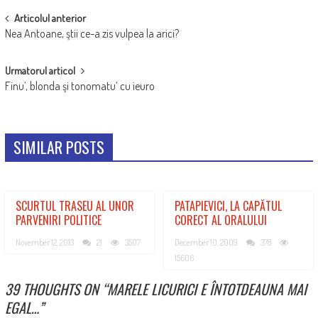
POST
Articolul anterior
Nea Antoane, ştii ce-a zis vulpea la arici?
NAVIGATION
Urmatorul articol
Finu’, blonda şi tonomatu’ cu ieuro
SIMILAR POSTS
SCURTUL TRASEU AL UNOR
PATAPIEVICI, LA CAPĂTUL
PARVENIRI POLITICE
CORECT AL ORALULUI
November 12, 2013
21
3507
December 10, 2009
378
15606
39 THOUGHTS ON “
MARELE LICURICI E ÎNTOTDEAUNA MAI
EGAL…
”