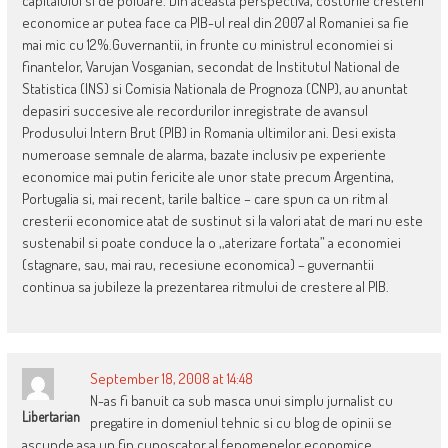
capitalului si de poluare. Din aceasta perspectiva, costurile cresterii
economice ar putea face ca PIB-ul real din 2007 al Romaniei sa fie
mai mic cu 12%.Guvernantii, in frunte cu ministrul economiei si
finantelor, Varujan Vosganian, secondat de Institutul National de
Statistica (INS) si Comisia Nationala de Prognoza (CNP), au anuntat
depasiri succesive ale recordurilor inregistrate de avansul
Produsului Intern Brut (PIB) in Romania ultimilor ani. Desi exista
numeroase semnale de alarma, bazate inclusiv pe experiente
economice mai putin fericite ale unor state precum Argentina,
Portugalia si, mai recent, tarile baltice – care spun ca un ritm al
cresterii economice atat de sustinut si la valori atat de mari nu este
sustenabil si poate conduce la o ,,aterizare fortata” a economiei
(stagnare, sau, mai rau, recesiune economica) – guvernantii
continua sa jubileze la prezentarea ritmului de crestere al PIB.
September 18, 2008 at 14:48
N-as fi banuit ca sub masca unui simplu jurnalist cu
Libertarian
pregatire in domeniul tehnic si cu blog de opinii se
ascunde asa un fin cunoscator al fenomenelor economice