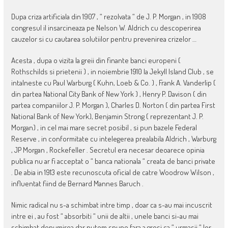
Dupa criza artificiala din 1907 , “ rezolvata “ de J. P. Morgan , in 1908
congresul il insarcineaza pe Nelson W. Aldrich cu descoperirea
cauzelor si cu cautarea solutiilor pentru prevenirea crizelor …
Acesta , dupa o vizita la greii din finante banci europeni (
Rothschilds si prietenii ) , in noiembrie 1910 la Jekyll Island Club , se
intalneste cu Paul Warburg ( Kuhn, Loeb & Co. ) , Frank A. Vanderlip (
din partea National City Bank of New York ) , Henry P. Davison ( din
partea companiilor J. P. Morgan ), Charles D. Norton ( din partea First
National Bank of New York), Benjamin Strong ( reprezentant J. P.
Morgan) , in cel mai mare secret posibil , si pun bazele Federal
Reserve , in conformitate cu intelegerea prealabila Aldrich , Warburg
, JP Morgan , Rockefeller . Secretul era necesar deoarece opinia
publica nu ar fi acceptat o “ banca nationala “ creata de banci private
. De abia in 1913 este recunoscuta oficial de catre Woodrow Wilson ,
influentat fiind de Bernard Mannes Baruch .
Nimic radical nu s-a schimbat intre timp , doar ca s-au mai incuscrit
intre ei , au fost “ absorbiti “ unii de altii , unele banci si-au mai
schimbat denumirea dar putem spune fara a gresi ca “ urmasii “ lor