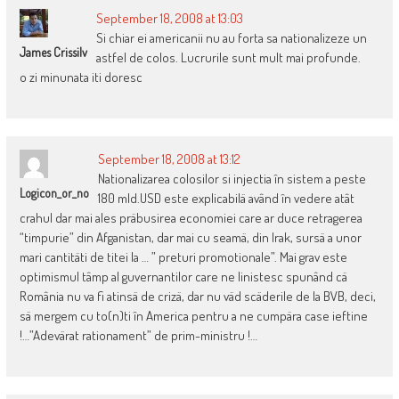
September 18, 2008 at 13:03
Si chiar ei americanii nu au forta sa nationalizeze un
James Crissilv
astfel de colos. Lucrurile sunt mult mai profunde.
o zi minunata iti doresc
September 18, 2008 at 13:12
Nationalizarea colosilor si injectia în sistem a peste
Logicon_or_no
180 mld.USD este explicabilä având în vedere atât
crahul dar mai ales präbusirea economiei care ar duce retragerea
“timpurie” din Afganistan, dar mai cu seamä, din Irak, sursä a unor
mari cantitäti de titei la … ” preturi promotionale”. Mai grav este
optimismul tâmp al guvernantilor care ne linistesc spunând cä
România nu va fi atinsä de crizä, dar nu väd scäderile de la BVB, deci,
sä mergem cu to(n)ti în America pentru a ne cumpära case ieftine
!…”Adevärat rationament” de prim-ministru !…