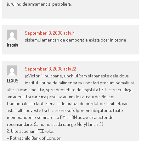
jurulind de armament si petroliera.
September 18, 2008 at 14:14
sistemul american de democratie exista doar in teorie
Irecafa
September 18, 2008 at 14:22
@Victor: 1. nu coane, unchiul Sam stapaneste cele doua
LEXUS
institutii bune de falimentarea unor tari precum Somalia si
alte africanisme. Dar, spre deosebire de legislatia UE la care cu drag
am aderat (si care ma priveaza acum de carnatii de Plescoi
traditionali ai lu tanti Elena si de branza de burduf de la Sibiel, dar
asta-i alta poveste) si la care ne su(s)punem obligatoriu, toate
memorandurile semnate cu FMI si BM au avut caracter de
recomandare. Sa nu ne scada ratingu Meryl Linch :))
2. Uite actionarii FED-ului:
– Rothschild Bank of London