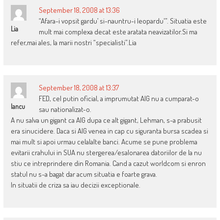
September 18, 2008 at 13:36
“Afara-i vopsit gardu’ si-nauntru-i leopardu'”. Situatia este
Lia
mult mai complexa decat este aratata neavizatilor.Si ma
refer,mai ales, la marii nostri “specialisti”.Lia
September 18, 2008 at 13:37
FED, cel putin oficial, a imprumutat AIG nu a cumparat-o
Iancu
sau nationalizat-o.
A nu salva un gigant ca AIG dupa ce alt gigant, Lehman, s-a prabusit
era sinucidere. Daca si AIG venea in cap cu siguranta bursa scadea si
mai mult si apoi urmau celalalte banci. Acume se pune problema
evitarii crahului in SUA nu stergerea/esalonarea datoriilor de la nu
stiu ce intreprindere din Romania. Cand a cazut worldcom si enron
statul nu s-a bagat dar acum situatia e foarte grava.
In situatii de criza sa iau decizii exceptionale.