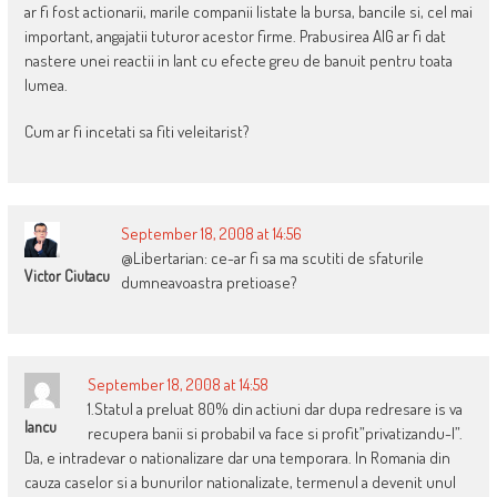
ar fi fost actionarii, marile companii listate la bursa, bancile si, cel mai
important, angajatii tuturor acestor firme. Prabusirea AIG ar fi dat
nastere unei reactii in lant cu efecte greu de banuit pentru toata
lumea.
Cum ar fi incetati sa fiti veleitarist?
September 18, 2008 at 14:56
@Libertarian: ce-ar fi sa ma scutiti de sfaturile
Victor Ciutacu
dumneavoastra pretioase?
September 18, 2008 at 14:58
1.Statul a preluat 80% din actiuni dar dupa redresare is va
Iancu
recupera banii si probabil va face si profit”privatizandu-l”.
Da, e intradevar o nationalizare dar una temporara. In Romania din
cauza caselor si a bunurilor nationalizate, termenul a devenit unul