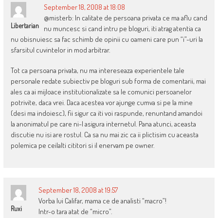
September 18, 2008 at 18:08
@misterb: In calitate de persoana privata ce ma aflu cand
Libertarian
nu muncesc si cand intru pe bloguri, iti atrag atentia ca
nu obisnuiesc sa fac schimb de opinii cu oameni care pun “i”-uri la
sfarsitul cuvintelor in mod arbitrar.
Tot ca persoana privata, nu ma intereseaza experientele tale
personale redate subiectiv pe bloguri sub forma de comentarii, mai
ales ca ai mijloace institutionalizate sa le comunici persoanelor
potrivite, daca vrei. Daca acestea vor ajunge cumva si pe la mine
(desi ma indoiesc), fii sigur ca iti voi raspunde, renuntand amandoi
la anonimatul pe care ni-l asigura internetul. Pana atunci, aceasta
discutie nu isi are rostul. Ca sa nu mai zic ca ii plictisim cu aceasta
polemica pe ceilalti cititori si il enervam pe owner.
September 18, 2008 at 19:57
Vorba lui Califar, mama ce de analisti “macro”!
Ruxi
Intr-o tara atat de “micro”.