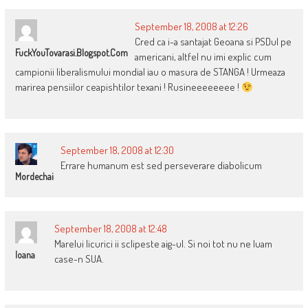
September 18, 2008 at 12:26
Cred ca i-a santajat Geoana si PSDul pe
FuckYouTovarasi.blogspot.com
americani, altfel nu imi explic cum
campionii liberalismului mondial iau o masura de STANGA ! Urmeaza
marirea pensiilor ceapishtilor texani ! Rusineeeeeeee !
September 18, 2008 at 12:30
Errare humanum est sed perseverare diabolicum
Mordechai
September 18, 2008 at 12:48
Marelui licurici ii sclipeste aig-ul. Si noi tot nu ne luam
Ioana
case-n SUA.