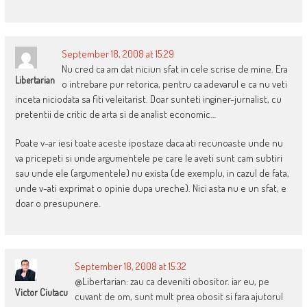
September 18, 2008 at 15:29
Nu cred ca am dat niciun sfat in cele scrise de mine. Era
Libertarian
o intrebare pur retorica, pentru ca adevarul e ca nu veti
inceta niciodata sa fiti veleitarist. Doar sunteti inginer-jurnalist, cu
pretentii de critic de arta si de analist economic…
Poate v-ar iesi toate aceste ipostaze daca ati recunoaste unde nu
va pricepeti si unde argumentele pe care le aveti sunt cam subtiri
sau unde ele (argumentele) nu exista (de exemplu, in cazul de fata,
unde v-ati exprimat o opinie dupa ureche). Nici asta nu e un sfat, e
doar o presupunere.
September 18, 2008 at 15:32
@Libertarian: zau ca deveniti obositor. iar eu, pe
Victor Ciutacu
cuvant de om, sunt mult prea obosit si fara ajutorul