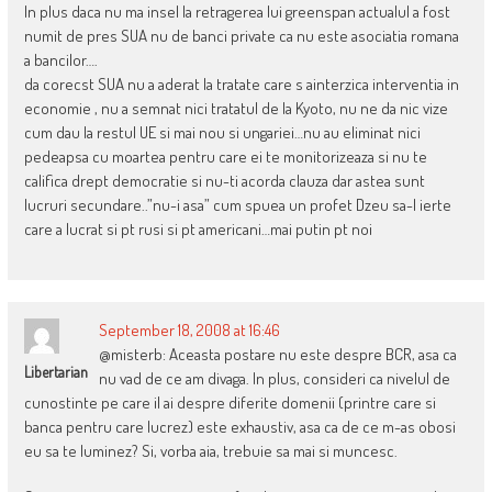
In plus daca nu ma insel la retragerea lui greenspan actualul a fost
numit de pres SUA nu de banci private ca nu este asociatia romana
a bancilor….
da corecst SUA nu a aderat la tratate care s ainterzica interventia in
economie , nu a semnat nici tratatul de la Kyoto, nu ne da nic vize
cum dau la restul UE si mai nou si ungariei…nu au eliminat nici
pedeapsa cu moartea pentru care ei te monitorizeaza si nu te
califica drept democratie si nu-ti acorda clauza dar astea sunt
lucruri secundare..”nu-i asa” cum spuea un profet Dzeu sa-l ierte
care a lucrat si pt rusi si pt americani…mai putin pt noi
September 18, 2008 at 16:46
@misterb: Aceasta postare nu este despre BCR, asa ca
Libertarian
nu vad de ce am divaga. In plus, consideri ca nivelul de
cunostinte pe care il ai despre diferite domenii (printre care si
banca pentru care lucrez) este exhaustiv, asa ca de ce m-as obosi
eu sa te luminez? Si, vorba aia, trebuie sa mai si muncesc.