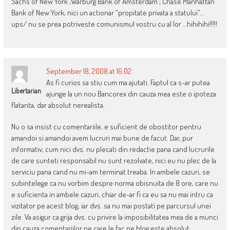
Sachs of New York ;Warburg Bank of Amsterdam ; Chase Manhattan
Bank of New York, nici un actionar “propitate privata a statului”…
ups/ nu se prea potriveste comunismul vostru cu al lor …hihihihi!!!!!
September 18, 2008 at 16:02
As fi curios sa stiu cum ma ajutati. Faptul ca s-ar putea
Libertarian
ajunge la un nou Bancorex din cauza mea este o ipoteza
flatanta, dar absolut nerealista.
Nu o sa insist cu comentariile, e suficient de obostitor pentru
amandoi si amandoi avem lucruri mai bune de facut. Dar, pur
informativ, cum nici dvs. nu plecati din redactie pana cand lucrurile
de care sunteti responsabil nu sunt rezolvate, nici eu nu plec de la
serviciu pana cand nu mi-am terminat treaba. In ambele cazuri, se
subintelege ca nu vorbim despre norma obisnuita de 8 ore, care nu
e suficienta in ambele cazuri, chiar de-ar fi ca eu sa nu mai intru ca
vizitator pe acest blog, iar dvs. sa nu mai postati pe parcursul unei
zile. Va asigur ca grija dvs. cu privire la imposibilitatea mea de a munci
din cauza comentariilor pe care le fac pe blog este absolut