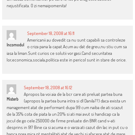
nejustificata. O zi nemaipomenita!
September 18, 2008 at 16:11
Americanii au dovedit ca nu sunt capabili sa controleze
Incomodul
o criza pana la capat.Acum au dat de greu,nu stiu cum sa
iasa la liman.Sunt curios ce solutii vor gasi.Cand securitatea
lor,economica,sociala,politica este in pericol sunt in stare de orice.
September 18, 2008 at 16:12
Apropos ba voi aia de la bcr care ati preluat partea buna
Misterb
(apropos la partea buna intra si dl Danila??) daca exista un
management atat de performant dupa 99 cum naiba de ati scazut
de la 35% cota de piata la un 20% si ati mai avut si handicap ca la
jocul de go cele 250000 de firme preluate din BNR cand v-ati
desprins in 91? Bine ca si acuma e o varza ati cazut din lac in put cu o
banca prea mica pt mentalitati atat de vechi si afacere atat de mare