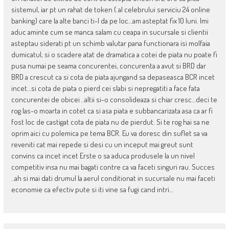
sistemul, iar pt un rahat de token ( al celebrului serviciu 24 online
banking) care la alte banci ti-l da pe loc…am asteptat fix 10 luni. Imi
aduc aminte cum se manca salam cu ceapa in sucursale si clientii
asteptau siderati pt un schimb valutar pana functionara isi molfaia
dumicatul, si o scadere atat de dramatica a cotei de piata nu poate fi
pusa numai pe seama concurentei, concurenta a avut si BRD dar
BRD a crescut ca si cota de piata ajungand sa depaseasca BCR incet
incet…si cota de piata o pierd cei slabi si nepregatiti a face fata
concurentei de obicei ..altii si-o consolideaza si chiar cresc…deci te
rog las-o moarta in cotet ca si asa piata e subbancarizata asa ca ar fi
fost loc de castigat cota de piata nu de pierdut. Si te rog hai sa ne
oprim aici cu polemica pe tema BCR. Eu va doresc din suflet sa va
reveniti cat mai repede si desi cu un inceput mai greut sunt
convins ca incet incet Erste o sa aduca produsele la un nivel
competitiv insa nu mai bagati contre ca va faceti singuri rau. Succes
..ah si mai dati drumul la aerul conditionat in sucursale nu mai faceti
economie ca efectiv pute si iti vine sa fugi cand intri…