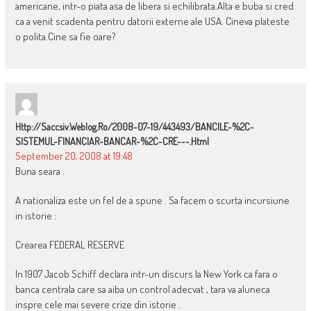
americane, intr-o piata asa de libera si echilibrata.Alta e buba si cred
ca a venit scadenta pentru datorii externe ale USA. Cineva plateste
o polita.Cine sa fie oare?
Http://saccsiv.weblog.ro/2008-07-19/443493/BANCILE-%2C-
SISTEMUL-FINANCIAR-BANCAR-%2C-CRE---.html
September 20, 2008 at 19:48
Buna seara .
A nationaliza este un fel de a spune . Sa facem o scurta incursiune
in istorie :
Crearea FEDERAL RESERVE
In 1907 Jacob Schiff declara intr-un discurs la New York ca fara o
banca centrala care sa aiba un control adecvat , tara va aluneca
inspre cele mai severe crize din istorie .