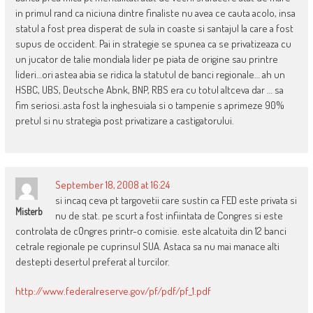
in primul rand ca niciuna dintre finaliste nu avea ce cauta acolo, insa
statul a fost prea disperat de sula in coaste si santajul la care a fost
supus de occident. Pai in strategie se spunea ca se privatizeaza cu
un jucator de talie mondiala lider pe piata de origine sau printre
lideri…ori astea abia se ridica la statutul de banci regionale… ah un
HSBC, UBS, Deutsche Abnk, BNP, RBS era cu totul altceva dar … sa
fim seriosi..asta fost la inghesuiala si o tampenie s aprimeze 90%
pretul si nu strategia post privatizare a castigatorului.
September 18, 2008 at 16:24
si incaq ceva pt targovetii care sustin ca FED este privata si
Misterb
nu de stat. pe scurt a fost infiintata de Congres si este
controlata de cOngres printr-o comisie. este alcatuita din 12 banci
cetrale regionale pe cuprinsul SUA. Astaca sa nu mai manace alti
destepti desertul preferat al turcilor.
http://www.federalreserve.gov/pf/pdf/pf_1.pdf