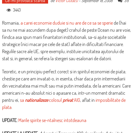
Ce-mi provoaca scarba
39
de
Victor Ciutacu
-
September 18, 2008
3443
Romania,
a carei economie duduie si nu are de ce sa se sperie
de (hai
sa nu ne mai ascundem dupa deget) crahul de peste Ocean nu are voie,
fiindca asa spun marii finantatori institutionali, sa-si ajute societatile
strategice (nici macar pe cele de stat) aflate in dificultati financiare.
Regulile sacre ale UE, spre exemplu, instituie unicitatea ajutorului de
stat si, in general, se refera la stergeri sau esalonari de datorii.
Teoretic, e un principiu perfect corect si in spiritul economiei de piata;
chestie pe care am invatat-o, in esenta, chiar daca prin intermediarii
din vecinatatea mai mult sau mai putin imediata, de la americani. Care
americani n-au absolut nici o apasare ca, intr-un moment dramatic
pentru ei,
sa
nationalizeze
colosul
privat
AIG
, aflat in
imposibilitate de
plata
.
UPDATE:
Marile spirite se-ntalnesc intotdeauna