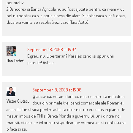
periorativ.
2.Bancorex si Banca Agricola nu au fost ajutate pentru ca n-am vrut
noi nu pentru ca s-a opus cineva din afara. Si chiar daca s-ar fi opus,
daca era vointa se rezolva(vezi cazul Taxa Auto).
September 18, 2008 at 15:02
E greu, nu, Libertarian? Mai ales cand isi spun unii
Dan Terteci
parerile! Asta e…
September 18, 2008 at 15:08
@Iancu: da, ne-am dorit cu mic, cu mare sa inchidem
Victor Ciutacu
doua din primele trei banci comerciale ale Romaniei.
am militat in strada pentru asta, ca doar nici nu era scris in planul de
masuri impus de FMI si Banca Mondiala guvernului. unii dintre noi
erau vii, citeau, se informau si gandeau pe vremea aia. si continua sa
o faca si azi.