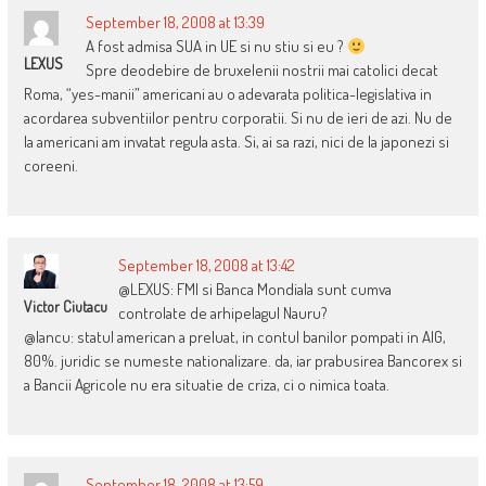
September 18, 2008 at 13:39
A fost admisa SUA in UE si nu stiu si eu ?
LEXUS
Spre deodebire de bruxelenii nostrii mai catolici decat
Roma, “yes-manii” americani au o adevarata politica-legislativa in
acordarea subventiilor pentru corporatii. Si nu de ieri de azi. Nu de
la americani am invatat regula asta. Si, ai sa razi, nici de la japonezi si
coreeni.
September 18, 2008 at 13:42
@LEXUS: FMI si Banca Mondiala sunt cumva
Victor Ciutacu
controlate de arhipelagul Nauru?
@Iancu: statul american a preluat, in contul banilor pompati in AIG,
80%. juridic se numeste nationalizare. da, iar prabusirea Bancorex si
a Bancii Agricole nu era situatie de criza, ci o nimica toata.
September 18, 2008 at 13:59