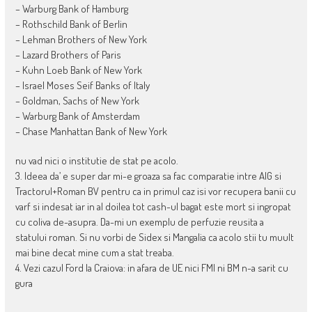
– Warburg Bank of Hamburg
– Rothschild Bank of Berlin
– Lehman Brothers of New York
– Lazard Brothers of Paris
– Kuhn Loeb Bank of New York
– Israel Moses Seif Banks of Italy
– Goldman, Sachs of New York
– Warburg Bank of Amsterdam
– Chase Manhattan Bank of New York
nu vad nici o institutie de stat pe acolo.
3. Ideea da’ e super dar mi-e groaza sa fac comparatie intre AIG si
Tractorul+Roman BV pentru ca in primul caz isi vor recupera banii cu
varf si indesat iar in al doilea tot cash-ul bagat este mort si ingropat
cu coliva de-asupra. Da-mi un exemplu de perfuzie reusita a
statului roman. Si nu vorbi de Sidex si Mangalia ca acolo stii tu muult
mai bine decat mine cum a stat treaba.
4. Vezi cazul Ford la Craiova: in afara de UE nici FMI ni BM n-a sarit cu
gura