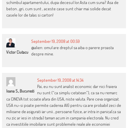
schimbul apartamentului, dupa decesul lor.Asta cum suna? Asa de
beton , gri, cum sunt , aceste case sunt chiar mai solide decat
casele lor de talas si carton!
September 19, 2008 at 00:59
@alien: omul are dreptul sa aiba o parere proasta
Victor Ciutacu
despre mine.
September 19, 2008 at 14:34
Pai, eu nu sunt analist economic dar nici fraiera
Ioana S., Bucuresti
nu sunt (“ca simplu cetatean”), ca sa nu remarc
ca CINEVA tot scoate afara din USA, niste valuta. Pare ceva organizat.
USA nu-si poate permite caderea AIG pentru ca are probabil zeci de
milioane de asigurati iar unii , persoane fizice, ar intra in panica(ca sa
nu zic ar iesi in strada) taman acum in campania electorala. Nu cred
ca investitiile imobiliare sunt problemele reale ale economiei