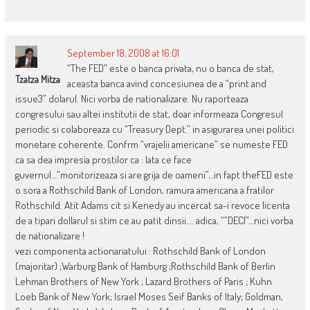
September 18, 2008 at 16:01
“The FED” este o banca privata, nu o banca de stat,
Tzatza Mitza
aceasta banca avind concesiunea de a “print and
issue3” dolarul. Nici vorba de nationalizare. Nu raporteaza
congresului sau altei institutii de stat, doar informeaza Congresul
periodic si colaboreaza cu “Treasury Dept.” in asigurarea unei politici
monetare coherente. Confrm “vrajelii americane” se numeste FED
ca sa dea impresia prostilor ca : Iata ce face
guvernul…”monitorizeaza si are grija de oameni”…in fapt theFED este
o sora a Rothschild Bank of London, ramura americana a fratilor
Rothschild. Atit Adams cit si Kenedy au incercat sa-i revoce licenta
de a tipari dollarul si stim ce au patit dinsii…. adica, “”DECI”…nici vorba
de nationalizare !
vezi componenta actionariatului : Rothschild Bank of London
(majoritar) ;Warburg Bank of Hamburg ;Rothschild Bank of Berlin
Lehman Brothers of New York ; Lazard Brothers of Paris ; Kuhn
Loeb Bank of New York; Israel Moses Seif Banks of Italy; Goldman,