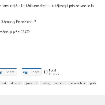
 de consecinţă, a limitării unor drepturi cetăţeneşti, printre care cel la
a Othman şi Petre Nichita?
âniei şi şef al CSAT?
0
Total
Share
Share
Shares
csat
dinamo
jandarmi
miting
ontanu
petre nichita
piata