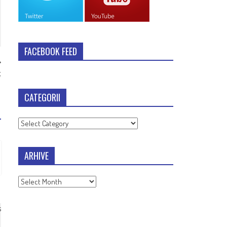
FACEBOOK FEED
ţ
CATEGORII
Categorii
ARHIVE
Arhive
s