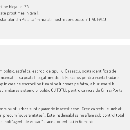
i pe blogul ei ???…
te prostimea in tara !!!
festantilor din Piata ca ”minunatii nostrii conducatori” I-AU FACUT
politic, astfel ca, escroci de tipul lui Basescu, odata identificati de
andat, ci sa poata fi bagati imediat la Puscarie, pentru inanta tradare.
mp in care ce escrocii ne fura si ne lucreaza pe fatza, la buzunar si la
schimbarea sistemului politic CU TOTUL pentru ca nici alde Crin si Ponta
 Ponta nu stiu daca sunt o garantie in acest sesn.. Cred ca trebuie umblat
ri precum “suveranitatea”… Este inadmisibil sa ne aflam sub control total
simpli “agenti de vanzari” ai acestor entitati in Romania.