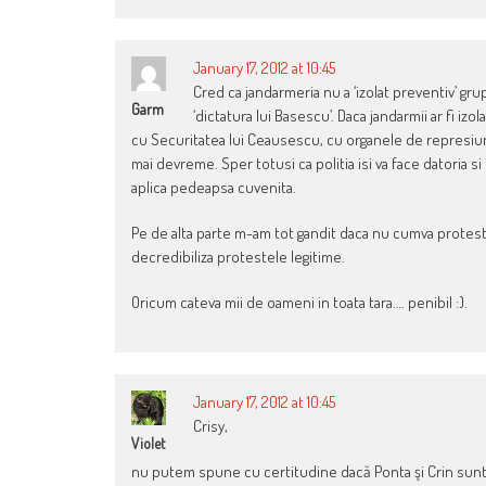
January 17, 2012 at 10:45
Cred ca jandarmeria nu a ‘izolat preventiv’ gru
Garm
‘dictatura lui Basescu’. Daca jandarmii ar fi izo
cu Securitatea lui Ceausescu, cu organele de represiune 
mai devreme. Sper totusi ca politia isi va face datoria si 
aplica pedeapsa cuvenita.
Pe de alta parte m-am tot gandit daca nu cumva protestat
decredibiliza protestele legitime.
Oricum cateva mii de oameni in toata tara…. penibil :).
January 17, 2012 at 10:45
Crisy,
Violet
nu putem spune cu certitudine dacă Ponta şi Crin sunt o 