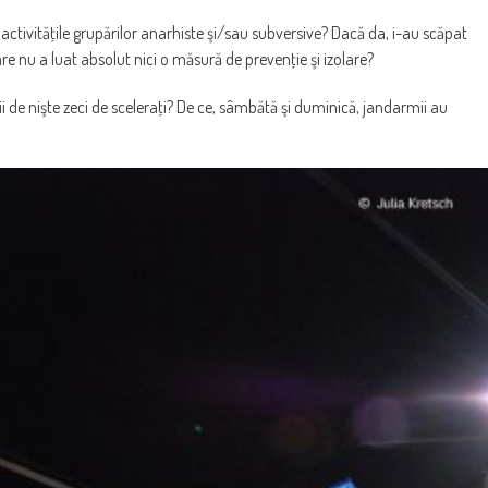
ctivităţile grupărilor anarhiste şi/sau subversive? Dacă da, i-au scăpat
e nu a luat absolut nici o măsură de prevenţie şi izolare?
 de nişte zeci de sceleraţi? De ce, sâmbătă şi duminică, jandarmii au