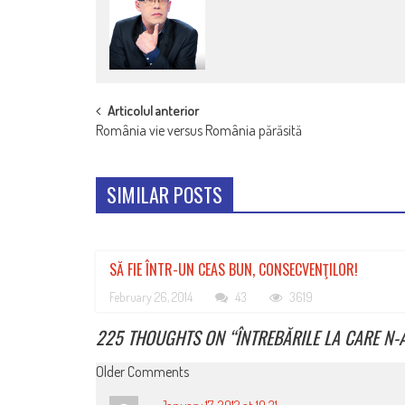
POST
Articolul anterior
România vie versus România părăsită
NAVIGATION
SIMILAR POSTS
SĂ FIE ÎNTR-UN CEAS BUN, CONSECVENŢILOR!
February 26, 2014
43
3619
225 THOUGHTS ON “
ÎNTREBĂRILE LA CARE N-
COMMENT
Older Comments
NAVIGATION