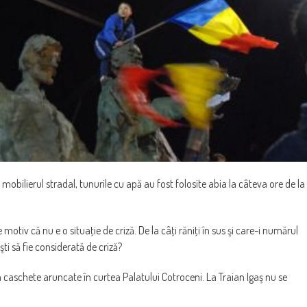
 mobilierul stradal, tunurile cu apă au fost folosite abia la câteva ore de la
 motiv că nu e o situaţie de criză. De la câţi răniţi în sus şi care-i numărul
ti să fie considerată de criză?
 caschete aruncate în curtea Palatului Cotroceni. La Traian Igaş nu se