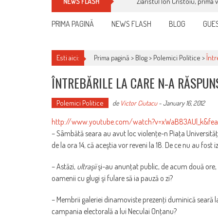
Ziaristul Ion Cristoiu, prima 
NEWS FLASH
PRIMA PAGINĂ
NEWS FLASH
BLOG
GUES
Esti aici:
Prima pagină >
Blog
>
Polemici Politice
>
Într
ÎNTREBĂRILE LA CARE N-A RĂSPUN
Polemici Politice
de
Victor Ciutacu
-
January 16, 2012
http://www.youtube.com/watch?v=xWaB83AUl_k&fea
– Sâmbătă seara au avut loc violenţe-n Piaţa Universităţ
de la ora 14, că aceştia vor reveni la 18. De ce nu au fost 
– Astăzi,
ultraşii
şi-au anunţat public, de acum două ore, 
oamenii cu glugi şi fulare să ia pauză o zi?
– Membrii galeriei dinamoviste prezenţi duminică seară l
campania electorală a lui Neculai Onţanu?