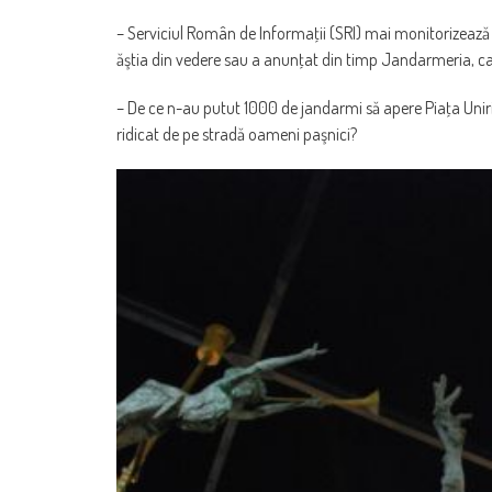
– Serviciul Român de Informaţii (SRI) mai monitorizează a
ăştia din vedere sau a anunţat din timp Jandarmeria, car
– De ce n-au putut 1000 de jandarmi să apere Piaţa Unirii
ridicat de pe stradă oameni paşnici?