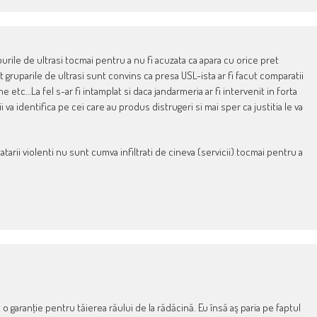
purile de ultrasi tocmai pentru a nu fi acuzata ca apara cu orice pret
lat gruparile de ultrasi sunt convins ca presa USL-ista ar fi facut comparatii
etc…La fel s-ar fi intamplat si daca jandarmeria ar fi intervenit in forta
ii va identifica pe cei care au produs distrugeri si mai sper ca justitia le va
arii violenti nu sunt cumva infiltrati de cineva (servicii) tocmai pentru a
garanţie pentru tăierea răului de la rădăcină. Eu însă aş paria pe faptul