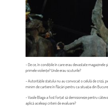
– De ce, în condiţiile în care erau devastate magazinele şi
primele violenţe? Unde erau scuturile?
– Autorităţile statului nu au convocat o celulă de criză, pe
minim de cartiere în flăcări pentru ca situaţia din Bucureş
– Vasile Blaga a fost forţat să demisioneze pentru câteva
aplică aceleaşi criterii de evaluare?