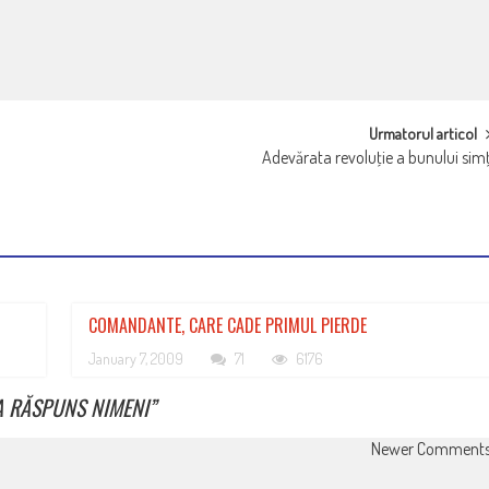
Urmatorul articol
Adevărata revoluţie a bunului sim
COMANDANTE, CARE CADE PRIMUL PIERDE
January 7, 2009
71
6176
A RĂSPUNS NIMENI
”
Newer Comment