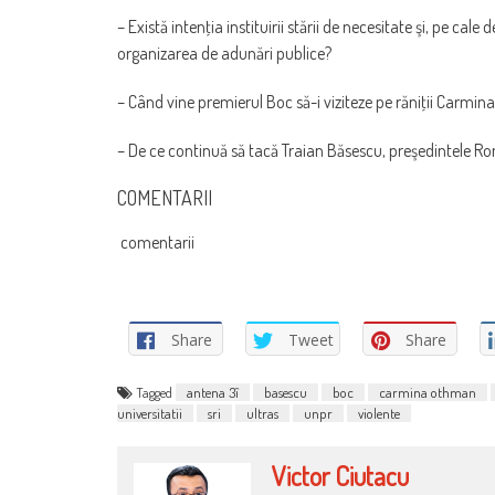
– Există intenţia instituirii stării de necesitate şi, pe cale
organizarea de adunări publice?
– Când vine premierul Boc să-i viziteze pe răniţii Carmin
– De ce continuă să tacă Traian Băsescu, preşedintele Rom
COMENTARII
comentarii
Share
Tweet
Share
Tagged
antena 3î
basescu
boc
carmina othman
universitatii
sri
ultras
unpr
violente
Victor Ciutacu