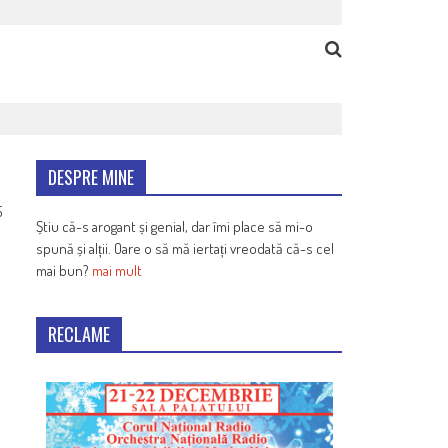
DESPRE MINE
5
Știu că-s arogant și genial, dar îmi place să mi-o
spună și alții. Oare o să mă iertați vreodată că-s cel
mai bun?
mai mult
RECLAME