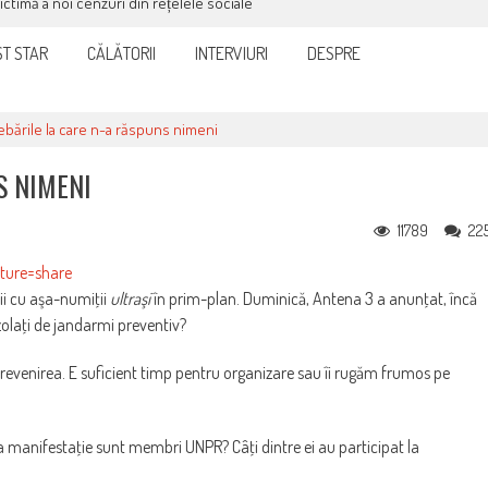
victimă a noi cenzuri din rețelele sociale
T STAR
CĂLĂTORII
INTERVIURI
DESPRE
ebările la care n-a răspuns nimeni
S NIMENI
11789
22
ture=share
ii cu aşa-numiţii
ultraşi
în prim-plan. Duminică, Antena 3 a anunţat, încă
izolaţi de jandarmi preventiv?
revenirea. E suficient timp pentru organizare sau îi rugăm frumos pe
a manifestaţie sunt membri UNPR? Câţi dintre ei au participat la