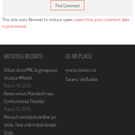
This site uses Akismet to reduce spam.
Learn how your comment data
is processed
.
ARTICOLE RECENTE:
CE-MI PLACE:
Orban duce PNL la groapa pe
mana.ciutacu.ro
muzica #Rezist
Taranu’ de Badea
March 19, 2019
Rares versus Mandachi sau
Confruntarea Titanilor
March 15, 2019
Moroiul care bântuie liber pe
sticlă. Tare urât îmbătrânești,
Cristi….