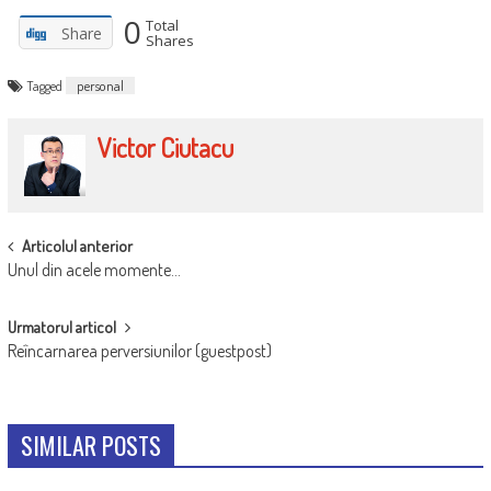
0
Total
Share
Shares
Tagged
personal
Victor Ciutacu
POST
Articolul anterior
Unul din acele momente…
NAVIGATION
Urmatorul articol
Reîncarnarea perversiunilor (guestpost)
SIMILAR POSTS