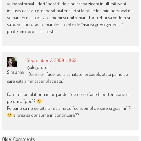
au transformat lideri “nostri” de sindicat sa zicem in ultimii 15 ani.
inclusiv daca au prosperat material ei si familiile lor. mie personal mi
se par cei mai parsivii oamenii si noi(romanii) ar trebui sa vedem si
sa auzim lucrul asta , mai ales inainte de “marea greva generala”.
poate am noroc sa citesti.
September 15, 2009 at 11:33
@alegatorul
Sinzianna
“Oare nu-i face rau la sanatate lui baselu atata paine cu
sare cata a mincat anul acesta.”
Oare ti-a umblat prin mine gandul “de ce nu face hipertensiune si
pe urma “poc”?
”
Pe pariu ca nu se uita la reclama cu “consumul de sare si grasimi” ?!
si vrea sa consume in continuare??
COMMENT
Older Comments