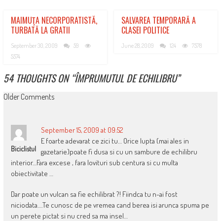
MAIMUŢA NECORPORATISTĂ,
SALVAREA TEMPORARĂ A
TURBATĂ LA GRATII
CLASEI POLITICE
September 30, 2009
59
June 28, 2009
124
7578
5574
54 THOUGHTS ON “
ÎMPRUMUTUL DE ECHILIBRU
”
COMMENT
Older Comments
NAVIGATION
September 15, 2009 at 09:52
E foarte adevarat ce zici tu… Orice lupta (mai ales in
Biciclistul
gazetarie)poate fi dusa si cu un sambure de echilibru
interior…Fara excese , fara lovituri sub centura si cu multa
obiectivitate …
Dar poate un vulcan sa fie echilibrat ?! Fiindca tu n-ai fost
niciodata….Te cunosc de pe vremea cand berea isi arunca spuma pe
un perete pictat si nu cred sa ma insel…