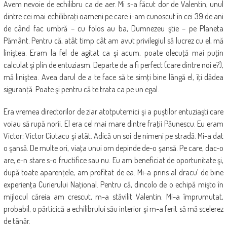
Avem nevoie de echilibru ca de aer. Mi s-a făcut dor de Valentin, unul
dintre cei mai echilibraţi oameni pe care i-am cunoscut în cei 39 de ani
de când fac umbră – cu folos au ba, Dumnezeu ştie – pe Planeta
Pământ. Pentru că, atât timp cât am avut privilegiul să lucrez cu el, mă
liniştea. Eram la fel de agitat ca şi acum, poate olecuţă mai puţin
calculat şi plin de entuziasm. Departe de a fi perfect (care dintre noi e?),
mă liniştea. Avea darul de a te face să te simţi bine lângă el, îţi dădea
siguranţă. Poate şi pentru că te trata ca pe un egal.
Era vremea directorilor de ziar atotputernici şi a puştilor entuziaşti care
voiau să rupă norii. El era cel mai mare dintre fraţii Păunescu. Eu eram
Victor; Victor Ciutacu şi atât. Adică un soi de nimeni pe stradă. Mi-a dat
o şansă. De multe ori, viaţa unui om depinde de-o şansă. Pe care, dac-o
are, e-n stare s-o fructifice sau nu. Eu am beneficiat de oportunitate şi,
după toate aparenţele, am profitat de ea. Mi-a prins al dracu’ de bine
experienţa Curierului Naţional. Pentru că, dincolo de o echipă mişto în
mijlocul căreia am crescut, m-a stăvilit Valentin. Mi-a împrumutat,
probabil, o părticică a echilibrului său interior şi m-a ferit să mă scelerez
de tânăr.