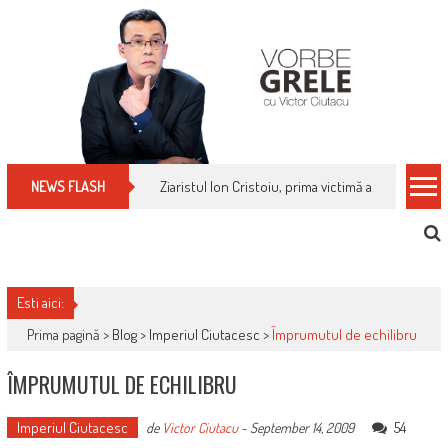
Skip
to
content
Ziaristul Ion Cristoiu, prima victimă a noi cenzuri 
NEWS FLASH
Esti aici:
Prima pagină >
Blog
>
Imperiul Ciutacesc
>
Împrumutul de echilibru
ÎMPRUMUTUL DE ECHILIBRU
Imperiul Ciutacesc
54
de
Victor Ciutacu
-
September 14, 2009