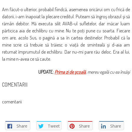
Am făcut-o ulterior, probabil fiindcă, asemenea oricărui om cu frică de
datorii, i-am înapoiat la plecare creditul. Puteam să îngroş obrazul şi să
rămân debitor. Mă executa silit AVAB-ul sufletelor, dar măcar luam
părticica aia de echilibru cu mine. Nu te poţi pune cu soarta. Fiecare
om are, acolo Sus, o pagină a sa în cartea destinelor. Probabil că la
mine scrie că trebuie să trăiesc o viaţă de sminteală şi d-aia am
returnat împrumutul de echilibru. Dar nu-mi pare rău deloc. Era al lui,
la mine n-avea ce să caute.
UPDATE:
Prima zi de şcoală
, mereu egală cu ea însăşi
COMENTARII
comentarii
Share
Tweet
Share
Share