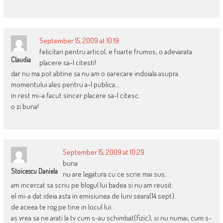
September 15, 2009 at 10:19
felicitari pentru articol, e foarte frumos, o adevarata
Claudia
placere sa-l citesti!
dar nu ma pot abtine sa nu am o oarecare indoiala asupra
momentului ales pentru a-l publica…
in rest mi-a facut sincer placere sa-l citesc.
o zi buna!
September 15, 2009 at 10:29
buna
Stoicescu Daniela
nu are legatura cu ce scrie mai sus.
am incercat sa scriu pe blogul lui badea si nu am reusit.
el mi-a dat ideia asta in emisiunea de luni seara(14 sept).
de aceea te rog pe tine in locul lui:
as vrea sa ne arati la tv cum s-au schimbat{fizic}, si nu numai, cum s-