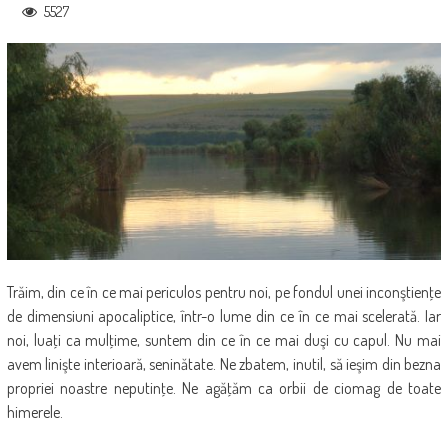
5527
Trăim, din ce în ce mai periculos pentru noi, pe fondul unei inconştienţe
de dimensiuni apocaliptice, într-o lume din ce în ce mai scelerată. Iar
noi, luaţi ca mulţime, suntem din ce în ce mai duşi cu capul. Nu mai
avem linişte interioară, seninătate. Ne zbatem, inutil, să ieşim din bezna
propriei noastre neputinţe. Ne agăţăm ca orbii de ciomag de toate
himerele.