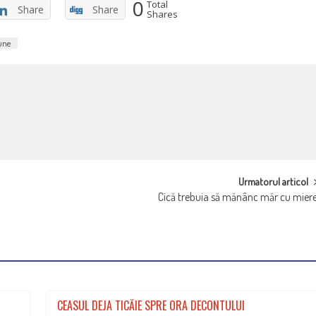
0
Total
Share
Share
Shares
une
Urmatorul articol
Cică trebuia să mănânc măr cu mier
CEASUL DEJA TICĂIE SPRE ORA DECONTULUI