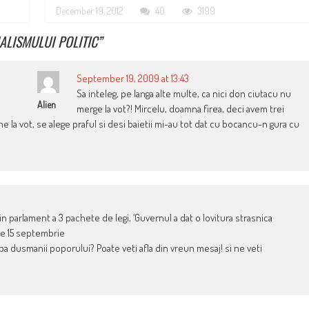
December 19, 2012
40
3199
NALISMULUI POLITIC
”
September 19, 2009 at 13:43
Sa inteleg, pe langa alte multe, ca nici don ciutacu nu
Alien
merge la vot?! Mircelu, doamna firea, deci avem trei
ne la vot, se alege praful si desi baietii mi-au tot dat cu bocancu-n gura cu
in parlament a 3 pachete de legi, ‘Guvernul a dat o lovitura strasnica
 de 15 septembrie
rapa dusmanii poporului? Poate veti afla din vreun mesaj! si ne veti