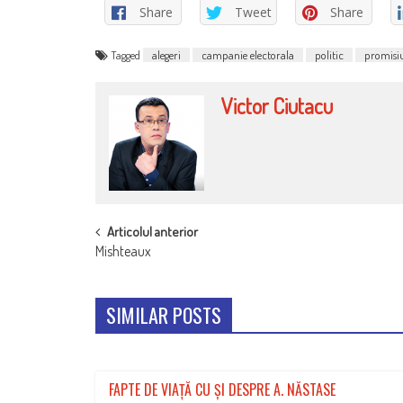
Share
Tweet
Share
Tagged
alegeri
campanie electorala
politic
promisi
Victor Ciutacu
POST
Articolul anterior
Mishteaux
NAVIGATION
SIMILAR POSTS
FAPTE DE VIAȚĂ CU ȘI DESPRE A. NĂSTASE