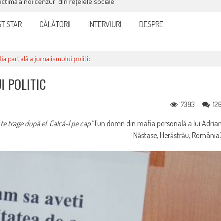
victimă a noi cenzuri din rețelele sociale
T STAR
CĂLĂTORII
INTERVIURI
DESPRE
ţia parţială a jurnalismului politic
I POLITIC
7393
12
te trage după el. Calcă-l pe cap”
(un domn din mafia personală a lui Adria
Năstase, Herăstrău, România