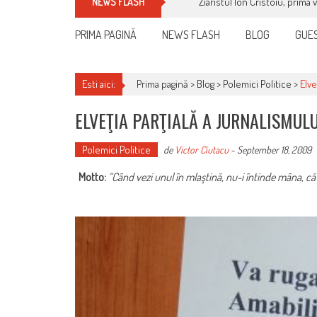
Ziaristul Ion Cristoiu, prima 
NEWS FLASH
PRIMA PAGINĂ
NEWS FLASH
BLOG
GUES
Esti aici:
Prima pagină >
Blog
>
Polemici Politice
>
Elve
ELVEŢIA PARŢIALĂ A JURNALISMULU
Polemici Politice
de
Victor Ciutacu
-
September 18, 2009
Motto:
“Când vezi unul în mlaştină, nu-i întinde mâna, că 