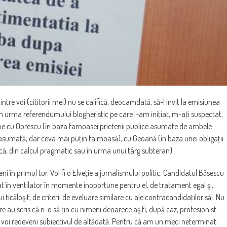
ntre voi (cititorii mei) nu se califică, deocamdată, să-l invit la emisiunea
 În urma referendumului blogheristic pe care l-am iniţiat, m-aţi suspectat,
ine cu Oprescu (în baza famoasei prietenii publice asumate de ambele
de asumată, dar ceva mai puţin faimoasă), cu Geoană (în baza unei obligaţii
ică, din calcul pragmatic sau în urma unui târg subteran).
i în primul tur. Voi fi o Elveţie a jurnalismului politic. Candidatul Băsescu
at în ventilator în momente inoportune pentru el, de tratament egal şi,
i ticăloşit, de criterii de eveluare similare cu ale contracandidaţilor săi. Nu
are au scris că n-o să ţin cu nimeni deoarece aş fi, după caz, profesionist
doi, voi redeveni subiectivul de altădată. Pentru că am un meci neterminat;