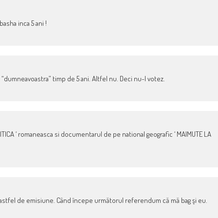
basha inca 5 ani !
“dumneavoastra” timp de 5 ani. Altfel nu. Deci nu-l votez.
TICA ‘ romaneasca si documentarul de pe national geografic ‘ MAIMUTE LA
astfel de emisiune. Când începe următorul referendum că mă bag şi eu.