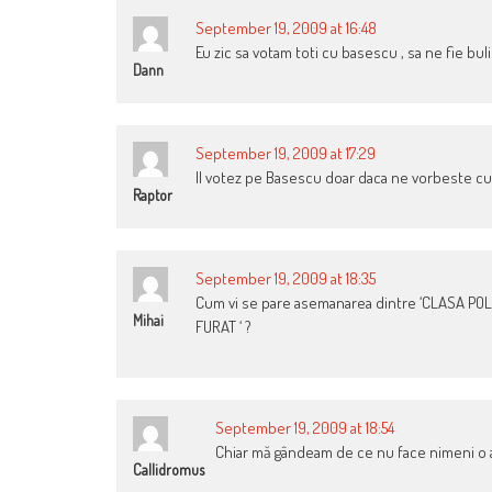
September 19, 2009 at 16:48
Eu zic sa votam toti cu basescu , sa ne fie buli
Dann
September 19, 2009 at 17:29
Il votez pe Basescu doar daca ne vorbeste cu 
Raptor
September 19, 2009 at 18:35
Cum vi se pare asemanarea dintre ‘CLASA POLI
Mihai
FURAT ‘ ?
September 19, 2009 at 18:54
Chiar mă gândeam de ce nu face nimeni o 
Callidromus