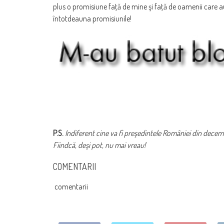
plus o promisiune faţă de mine şi faţă de oamenii care au
întotdeauna promisiunile!
P.S.
Indiferent cine va fi preşedintele României din decem
Fiindcă, deşi pot, nu mai vreau!
COMENTARII
comentarii