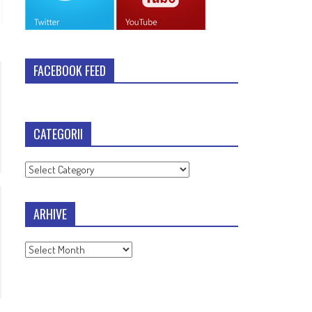
FACEBOOK FEED
CATEGORII
Categorii
ARHIVE
Arhive