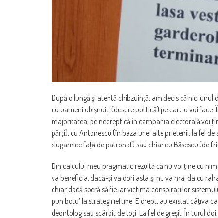
După o lungă şi atentă chibzuinţă, am decis că nici unul di
cu oameni obişnuiţi (despre politică) pe care o voi face.
majoritatea, pe nedrept că în campania electorală voi ţ
părţi), cu Antonescu (în baza unei alte prietenii, la fel 
slugarnice faţă de patronat) sau chiar cu Băsescu (de fr
Din calculul meu pragmatic rezultă că nu voi ţine cu nimen
va beneficia, dacă-şi va dori asta şi nu va mai da cu rah
chiar dacă speră să fie iar victima conspiraţiilor sistemulu
pun botu’ la strategii ieftine. E drept, au existat câţiva c
deontolog sau scârbit de toţi. La fel de greşit! În turul 