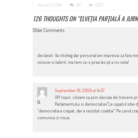
January 7, 2014
58
6557
126 THOUGHTS ON “
ELVEŢIA PARŢIALĂ A JUR
COMMENT
Older Comments
NAVIGATION
declarati. Va inteleg dar personal am impresia ca fara mi
voiosie si talent, ma tem ca-s prea las pt a nu vota!
September 19, 2009 at 14:57
Off topic: citeam ca prin decizia de trecere pr
I.I.
Parlamentului si democratiei’.’La capatul zilei
“democratia a crapat, dar a rezistat coalitia”‘ Pe cand c
comunica si noua.