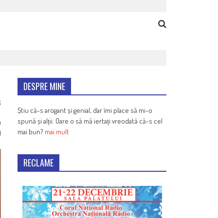
DESPRE MINE
6
Știu că-s arogant și genial, dar îmi place să mi-o
spună și alții. Oare o să mă iertați vreodată că-s cel
n
mai bun?
mai mult
)
RECLAME