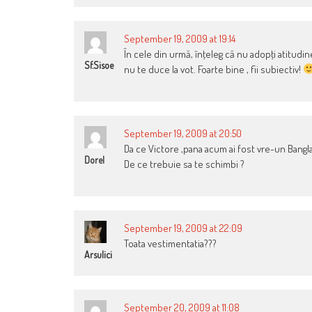
September 19, 2009 at 19:14
În cele din urmă, înţeleg că nu adopţi atitudin
Sf.Sisoe
nu te duce la vot. Foarte bine , fii subiectiv!
September 19, 2009 at 20:50
Da ce Victore ,pana acum ai fost vre-un Bangla
Dorel
De ce trebuie sa te schimbi ?
September 19, 2009 at 22:09
Toata vestimentatia???
Arsulici
September 20, 2009 at 11:08