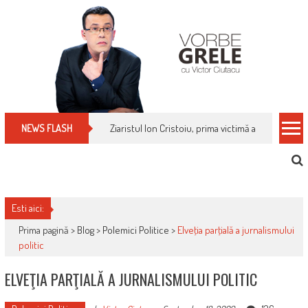
Skip
to
content
Ziaristul Ion Cristoiu, prima victimă a noi cenzuri 
NEWS FLASH
Esti aici:
Prima pagină >
Blog
>
Polemici Politice
>
Elveţia parţială a jurnalismului
politic
ELVEŢIA PARŢIALĂ A JURNALISMULUI POLITIC