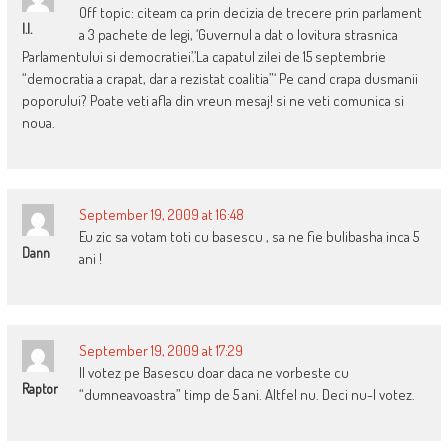
Off topic: citeam ca prin decizia de trecere prin parlament
I.I.
a 3 pachete de legi, ‘Guvernul a dat o lovitura strasnica
Parlamentului si democratiei’.’La capatul zilei de 15 septembrie
“democratia a crapat, dar a rezistat coalitia”‘ Pe cand crapa dusmanii
poporului? Poate veti afla din vreun mesaj! si ne veti comunica si
noua.
September 19, 2009 at 16:48
Eu zic sa votam toti cu basescu , sa ne fie bulibasha inca 5
Dann
ani !
September 19, 2009 at 17:29
Il votez pe Basescu doar daca ne vorbeste cu
Raptor
“dumneavoastra” timp de 5 ani. Altfel nu. Deci nu-l votez.