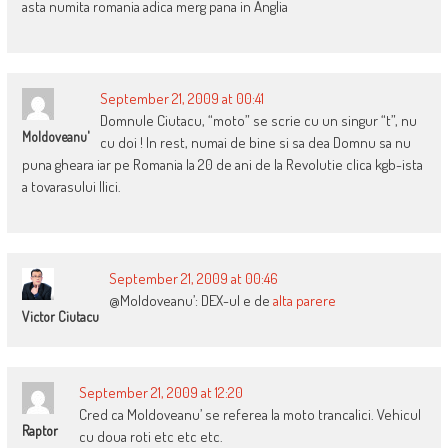
asta numita romania adica merg pana in Anglia
September 21, 2009 at 00:41
Domnule Ciutacu, “moto” se scrie cu un singur “t”, nu
Moldoveanu'
cu doi ! In rest, numai de bine si sa dea Domnu sa nu
puna gheara iar pe Romania la 20 de ani de la Revolutie clica kgb-ista
a tovarasului Ilici.
September 21, 2009 at 00:46
@Moldoveanu’: DEX-ul e de
alta parere
Victor Ciutacu
September 21, 2009 at 12:20
Cred ca Moldoveanu’ se referea la moto trancalici. Vehicul
Raptor
cu doua roti etc etc etc.