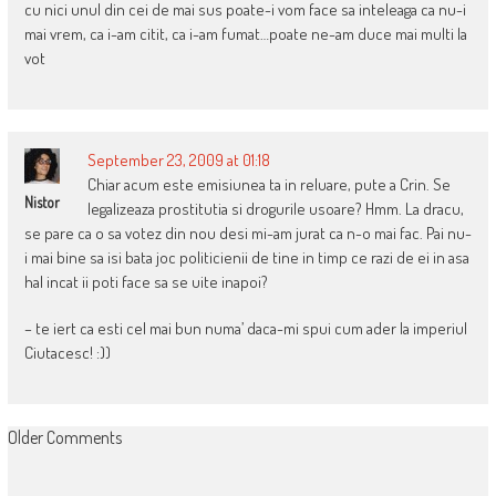
cu nici unul din cei de mai sus poate-i vom face sa inteleaga ca nu-i
mai vrem, ca i-am citit, ca i-am fumat…poate ne-am duce mai multi la
vot
September 23, 2009 at 01:18
Chiar acum este emisiunea ta in reluare, pute a Crin. Se
Nistor
legalizeaza prostitutia si drogurile usoare? Hmm. La dracu,
se pare ca o sa votez din nou desi mi-am jurat ca n-o mai fac. Pai nu-
i mai bine sa isi bata joc politicienii de tine in timp ce razi de ei in asa
hal incat ii poti face sa se uite inapoi?
– te iert ca esti cel mai bun numa’ daca-mi spui cum ader la imperiul
Ciutacesc! :))
COMMENT
Older Comments
NAVIGATION