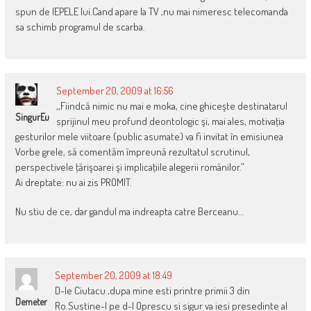
spun de IEPELE lui.Cand apare la TV ,nu mai nimeresc telecomanda
sa schimb programul de scarba.
September 20, 2009 at 16:56
,,Fiindcă nimic nu mai e moka, cine ghiceşte destinatarul
SingurEu
sprijinul meu profund deontologic şi, mai ales, motivaţia
gesturilor mele viitoare (public asumate) va fi invitat în emisiunea
Vorbe grele, să comentăm împreună rezultatul scrutinul,
perspectivele ţărişoarei şi implicaţiile alegerii românilor.”
Ai dreptate: nu ai zis PROMIT.
Nu stiu de ce, dar gandul ma indreapta catre Berceanu…
September 20, 2009 at 18:49
D-le Ciutacu ,dupa mine esti printre primii 3 din
Demeter
Ro.Sustine-l pe d-l Oprescu si sigur va iesi presedinte al