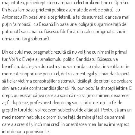
majoritatea, pe nedrept că în campania electorală voi ţine cu Oprescu
(în baza famoasei prietenii publice asumate de ambele părţi), cu
Antonescu (în baza unei alte prietenii, la fel de asumată, dar ceva mai
puţin faimoasă), cu Geoană (în baza unei obligaţii slugarnice faţă de
patronat) sau chiar cu Băsescu (de frică, din calcul pragmatic sau în
urma unui târg subteran).
Din calculul meu pragmatic rezultă că nu voi ţine cu nimeni în primul
tur. Voi fi o Elveţie a jurnalismului politic. Candidatul Băsescu va
beneficia, dacă-şi va dori asta şi nu va mai da cu rahat în ventilator în
momente inoportune pentru el, de tratament egal şi, chiar dacă speră
să fie iar victima conspiraţiilor sistemului ticăloşit, de criterii de eveluare
similare cu ale contracandidaţilor săi. Nu pun botu’ la strategii ieftine. E
drept, au existat câţiva care au scris că n-o să ţin cu nimeni deoarece
aş fi, după caz, profesionist deontolog sau scârbit de toţi. La fel de
greşit! În turul doi, voi redeveni subiectivul de altădată. Pentru că am un
meci neterminat; plus o promisiune faţă de mine şi faţă de oamenii
care au crezut (şi încă mai cred) în onestitatea mea. Iar eu îmi respect
întotdeauna promisiunile!