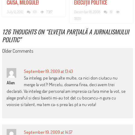
CAISA, MILOGULE!
EXECUŢII POLITICE
July 12, 2012
101
7387
December 18, 2008
61
5920
126 THOUGHTS ON “
ELVEŢIA PARŢIALĂ A JURNALISMULUI
POLITIC
”
COMMENT
Older Comments
NAVIGATION
September 19, 2009 at 13:43
Sa inteleg, pe langa alte multe, ca nici don ciutacu nu
Alien
merge la vot?! Mircelu, doamna firea, deci avem trei
declarati. Va inteleg dar personal am impresia ca fara mine la vot, se
alege praful si desi baietii mi-au tot dat cu bocancu-n gura cu
voiosie si talent, ma tem ca-s prea las pt a nu vota!
September 19, 2009 at 14:57