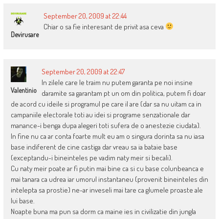
September 20, 2009 at 22:44
Chiar o sa fie interesant de privit asa ceva
Devirusare
September 20, 2009 at 22:47
In zilele care le traim nu putem garanta pe noi insine
Valentinio
daramite sa garantam pt un om din politica, putem fi doar
de acord cu ideile si programul pe care il are (dar sa nu uitam ca in
campaniile electorale toti au idei si programe senzationale dar
manance-i benga dupa alegeri toti sufera de o anestezie ciudata).
In fine nu ca ar conta foarte mult eu am o singura dorinta sa nu iasa
base indiferent de cine castiga dar vreau sa ia bataie base
(exceptandu-i bineinteles pe vadim naty meir si becali).
Cu naty meir poate ar fi putin mai bine ca si cu base colunbeanca e
mai tanara ca udrea iar umorul instantaneu (provenit bineinteles din
intelepta sa prostie) ne-ar inveseli mai tare ca glumele proaste ale
lui base.
Noapte buna ma pun sa dorm ca maine ies in civilizatie din jungla