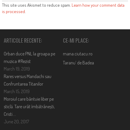
This site uses Akismet to reduce spam.
Learn how your comment data
is processed
.
ARTICOLE RECENTE:
CE-MI PLACE:
Orban duce PNL la groapa pe
mana.ciutacu.ro
muzica #Rezist
Taranu’ de Badea
March 19, 2019
Rares versus Mandachi sau
Confruntarea Titanilor
March 15, 2019
Moroiul care bântuie liber pe
sticlă. Tare urât îmbătrânești,
Cristi….
June 20, 2017