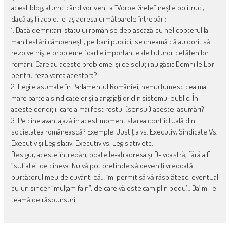
acest blog, atunci când vor veni la “Vorbe Grele” neşte politruci,
dacă aş fi acolo, le-aş adresa următoarele întrebări:
1. Dacă demnitarii statului român se deplasează cu helicopterul la
manifestări câmpeneşti, pe bani publici, se cheamă că au dorit să
rezolve nişte probleme foarte importante ale tuturor cetăţenilor
români. Care au aceste probleme, şi ce soluţii au găsit Domniile Lor
pentru rezolvarea acestora?
2. Legile asumate în Parlamentul României, nemulţumesc cea mai
mare parte a sindicatelor şi a angajaţilor din sistemul public. În
aceste condiţii, care a mai fost rostul (sensul) acestei asumări?
3. Pe cine avantajază în acest moment starea conflictuală din
societatea românească? Exemple: Justiţia vs. Executiv, Sindicate Vs.
Executiv şi Legislativ, Executiv vs. Legislativ etc.
Desigur, aceste întrebări, poate le-aţi adresa şi D- voastră, fără a fi
“suflate” de cineva. Nu vă pot pretinde să deveniţi vreodată
purtătorul meu de cuvânt, că… îmi permit să vă răsplătesc, eventual
cu un sincer “mulţam fain”, de care vă este cam plin podu’… Da’ mi-e
teamă de răspunsuri…