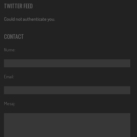
TWITTER FEED
Could not authenticate you.
CONTACT
Nume:
Email:
Mesaj: