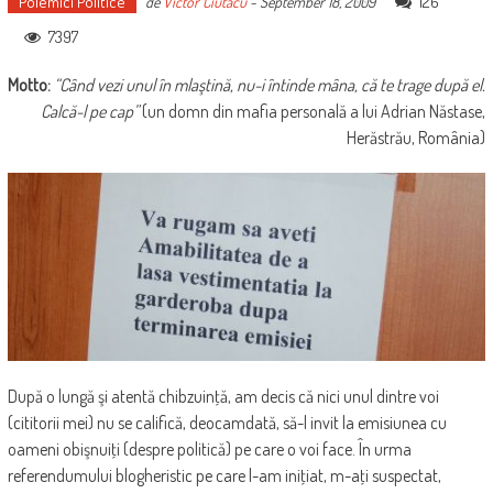
Polemici Politice
126
de
Victor Ciutacu
-
September 18, 2009
7397
Motto:
“Când vezi unul în mlaştină, nu-i întinde mâna, că te trage după el.
Calcă-l pe cap”
(un domn din mafia personală a lui Adrian Năstase,
Herăstrău, România)
După o lungă şi atentă chibzuinţă, am decis că nici unul dintre voi
(cititorii mei) nu se califică, deocamdată, să-l invit la emisiunea cu
oameni obişnuiţi (despre politică) pe care o voi face. În urma
referendumului blogheristic pe care l-am iniţiat, m-aţi suspectat,