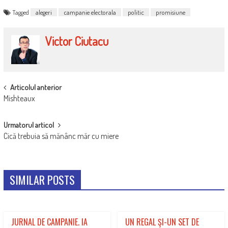
Tagged
alegeri
campanie electorala
politic
promisiune
Victor Ciutacu
POST
Articolul anterior
Mishteaux
NAVIGATION
Urmatorul articol
Cică trebuia să mănânc măr cu miere
SIMILAR POSTS
JURNAL DE CAMPANIE. IA
UN REGAL ŞI-UN SET DE