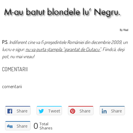
P.S.
Indiferent cine va fi preşedintele României din decembrie 2009, un
lucru e sigur:
nu va purta ştampila “garantat de Ciutacu”
. Fiindcă, deşi
pot, nu mai vreau!
COMENTARII
comentarii
Share
Tweet
Share
Share
0
Total
Share
Shares