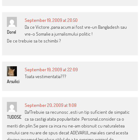
September 19, 2009 at 20:50
Da ce Victore ,pana acum ai fost vre-un Bangladesh sau
Dorel
vre-o Somalie a jurnalismului politic !
De ce trebuie sa te schimbi ?
September 19, 2009 at 22:09
Toata vestimentatia???
Arsulici
September 20, 2009 at 11:08
Da!Trebuie sa recunosc ,esti un tip suficient de simpatic
TUDOSE
ca sa castigi atata popularitate .Personal,consider ca o
meriti din plin.Se pare ca inca nu ne-am obisnuit cu naturaletea
omului care nu are de spus decat ADEVARUL,mai ales cand acesta
devine incomod.Imi place stilul de a te exprima,original de