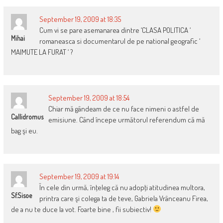
September 19, 2009 at 18:35
Cum vi se pare asemanarea dintre ‘CLASA POLITICA ‘
Mihai
romaneasca si documentarul de pe national geografic ‘
MAIMUTE LA FURAT ‘ ?
September 19, 2009 at 18:54
Chiar mă gândeam de ce nu face nimeni o astfel de
Callidromus
emisiune. Când începe următorul referendum că mă
bag şi eu.
September 19, 2009 at 19:14
În cele din urmă, înţeleg că nu adopţi atitudinea multora,
Sf.Sisoe
printra care şi colega ta de teve, Gabriela Vrânceanu Firea,
de a nu te duce la vot. Foarte bine , fii subiectiv!