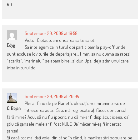
RO.
September 20, 2009 at 19:58
Victor Ciutacu, am onoarea sa te salut!
Edyg
Sa intelegem ca in turul doi participam la play-off unde
sunt excluse loviturile de departajare… Hmm, sa nu cumva sa ratezi
“scarita”, “marinelul” se apara bine…si dur. Ups, deja stim unul care
intra in turul doi!
September 20, 2009 at 20:05
Plecat fiind de pe Planetă, olecuţă, nu-mi amintesc de
C. Bojan
întrecerea asta… Sau, mă rog, poate aţi făcut concursul
fără mine? Acu’, să nu fiu ipocrit, nu că mi-ar fi displăcut ideea, da’
ştiu că şansele mele ar fi fost NULE. Da’ măcar mi-aş fi încercat
şansa!
Şi dacă tot mai daţi voie, din când în când, la manifestări populare pe