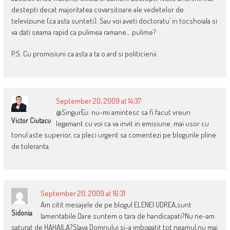
destepti decat majoritatea covarsitoare ale vedetelor de
televiziune (ca asta sunteti). Sau voi aveti doctoratu’ in tocshoiala si
va dati seama rapid ca pulimea ramane… pulime?
P.S. Cu promisiuni ca asta a ta o ard si politicienii.
September 20, 2009 at 14:37
@SingurEu: nu-mi amintesc sa fi facut vreun
Victor Ciutacu
legamant cu voi ca va invit in emisiune. mai usor cu
tonul aste superior, ca pleci urgent sa comentezi pe blogurile pline
de toleranta.
September 20, 2009 at 16:31
Am citit mesajele de pe blogul ELENEI UDREA,sunt
Sidonia
lamentabile.Oare suntem o tara de handicapati?Nu ne-am
saturat de HAHAILA?Slava Domnului si-a imbogatit tot neamul,nu mai