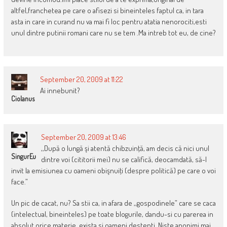
altfel,franchetea pe care o afisezi si bineinteles faptul ca, in tara
asta in care in curand nu va mai fi loc pentru atatia nenorociti,esti
unul dintre putinii romani care nu se tem .Ma intreb tot eu, de cine?
September 20, 2009 at 11:22
Ai innebunit?
Ciolanus
September 20, 2009 at 13:46
,,După o lungă şi atentă chibzuinţă, am decis că nici unul
SingurEu
dintre voi (cititorii mei) nu se califică, deocamdată, să-l
invit la emisiunea cu oameni obişnuiţi (despre politică) pe care o voi
face.”
Un pic de cacat, nu? Sa stii ca, in afara de ,,gospodinele” care se caca
(intelectual, bineinteles) pe toate blogurile, dandu-si cu parerea in
absolut orice materie, exista si oameni destepti. Niste anonimi mai