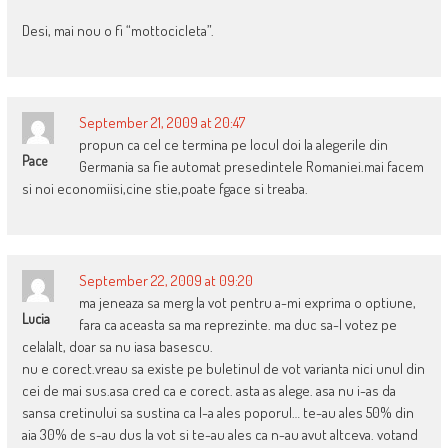
Desi, mai nou o fi “mottocicleta”.
September 21, 2009 at 20:47
propun ca cel ce termina pe locul doi la alegerile din
Pace
Germania sa fie automat presedintele Romaniei.mai facem
si noi economiisi,cine stie,poate fgace si treaba.
September 22, 2009 at 09:20
ma jeneaza sa merg la vot pentru a-mi exprima o optiune,
Lucia
fara ca aceasta sa ma reprezinte. ma duc sa-l votez pe
celalalt, doar sa nu iasa basescu.
nu e corect.vreau sa existe pe buletinul de vot varianta nici unul din
cei de mai sus.asa cred ca e corect. asta as alege. asa nu i-as da
sansa cretinului sa sustina ca l-a ales poporul… te-au ales 50% din
aia 30% de s-au dus la vot si te-au ales ca n-au avut altceva. votand