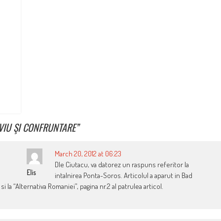
VIU ŞI CONFRUNTARE
”
March 20, 2012 at 06:23
Dle Ciutacu, va datorez un raspuns referitor la
Elis
intalnirea Ponta-Soros. Articolul a aparut in Bad
si la “Alternativa Romaniei”, pagina nr.2 al patrulea articol.