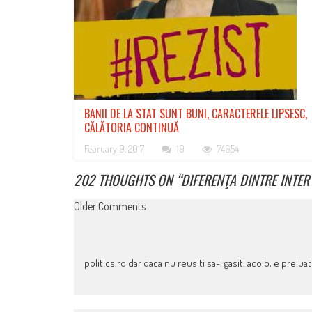
BANII DE LA STAT SUNT BUNI, CARACTERELE LIPSESC,
CĂLĂTORIA CONTINUĂ
February 9, 2017
19
74654
202 THOUGHTS ON “
DIFERENŢA DINTRE INTER
COMMENT
Older Comments
NAVIGATION
politics.ro dar daca nu reusiti sa-l gasiti acolo, e preluat 