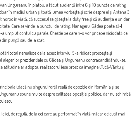
an Ungureanu în platou, a făcut audienţă între 6 şi 10 puncte de rating
oar în mediul urban şi toată lumea vorbeşte şi scrie despre el şi Antena 3.
vut noroc în viaţă, că succesul se găseşte la duty free şi că audienţa e un dar
itate. Care se vinde la punctul de rating. Managerul Gâdea poate să-l
 i-a umplut contul cu parale. Chestie pe care n-o vor pricepe niciodată cei
e din pungă sau de la stat.
ptări total nerealiste de la acest interviu. S-a ridicat prosteşte şi
i al alegerilor prezidenţiale cu Gâdea şi Ungureanu contracandidându-se.
rice atitudine ar adopta, realizatorul iese prost ca imagine (Tucă-Vântu şi
rincipala (dacă nu singura) forţă reală de opoziţie din România şi se
i Ungureanu spune multe despre calitatea opoziţiei politice, dar nu schimbă
culescu.
le, le iei, de regulă, de la cei care au performat în viaţă măcar oelcuţă mai