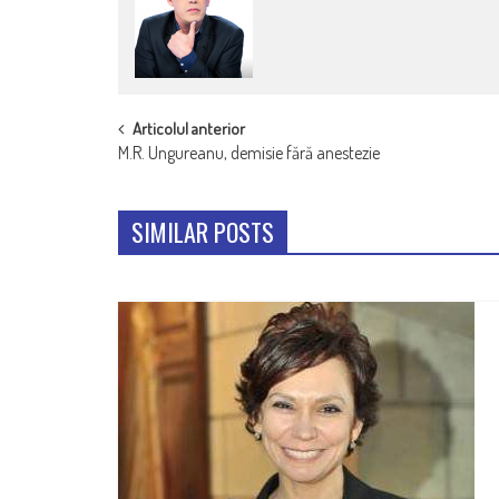
POST
Articolul anterior
M.R. Ungureanu, demisie fără anestezie
NAVIGATION
SIMILAR POSTS