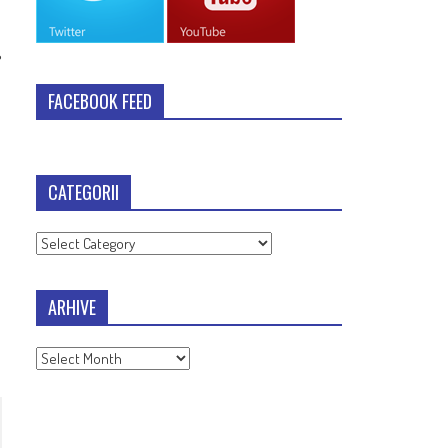
FACEBOOK FEED
CATEGORII
Categorii
ARHIVE
Arhive