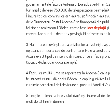
guvernamentale faţă de Antena 3. L-a adus pe Mihai Răzv
(un mizilic de vreo 750.000 de telespectatori pe medie) d
Îl înjură toţi cei convinşi că ei n-au reuşit fiindcă n-au a
de la Dumnezeu. Postul Antena 3 se finanţează din public
felicite pe realizatorul Gâdea, care a fost
lider de piaţă
şi
care nu fac punctul de rating pe viaţă. Ei primesc salariil
3. Majoritatea covârşitoare a privitorilor a avut nişte aşte
nejustificat miza la cea de confruntare. Nu era turul do
Ăsta e exact tipul de interviu din care, orice ar face şi o
Ciutacu-Ridzi, doar două exemple).
4. Faptul că multă lume se raportează la Antena 3 ca la p
frustrează că nu-i dă odată Gâdea un cap în gură live lu
cu nimic caracterul de televiziune al postului familiei Voi
5. Lecţiile de tehnica interviului, dacă eşti interesat de e
mult decât tine în domeniu.