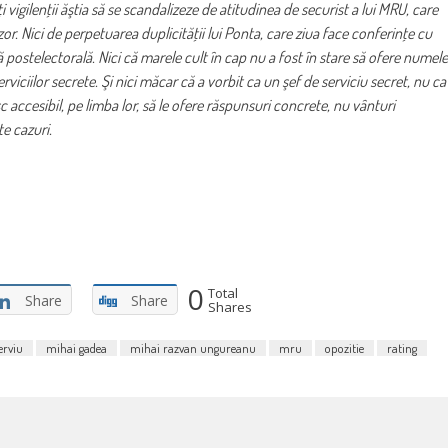
igilenţii ăştia să se scandalizeze de atitudinea de securist a lui MRU, care
vizor. Nici de perpetuarea duplicităţii lui Ponta, care ziua face conferinţe cu
 postelectorală. Nici că marele cult în cap nu a fost în stare să ofere numele
viciilor secrete. Şi nici măcar că a vorbit ca un şef de serviciu secret, nu ca
c accesibil, pe limba lor, să le ofere răspunsuri concrete, nu vânturi
e cazuri.
0
Total
Share
Share
Shares
erviu
mihai gadea
mihai razvan ungureanu
mru
opozitie
rating