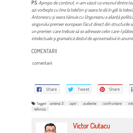
P.S.
Apropo de conţinut, n-am văzut ca vreunul dintre toţi v
azi vorbeşte cu tine la telefon şi seara te dă în gât la tele
Antonescu şi seara tăinuie cu Ungureanu a alianţă politică
singurului premier european făcut direct din structurile ser
un premier; care trebuie să se adreseze celor care-l plătes
intelectuale şi gramatică destul de aproximativă în anumit
COMENTARII
comentarii
Share
Tweet
Share
Tagged
antena 3
aptr
audiente
confruntare
int
tehnica
Victor Ciutacu