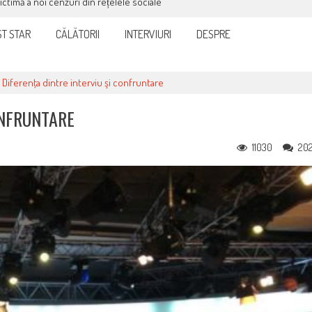
victimă a noi cenzuri din rețelele sociale
T STAR
CĂLĂTORII
INTERVIURI
DESPRE
>
Diferenţa dintre interviu şi confruntare
ONFRUNTARE
11030
20