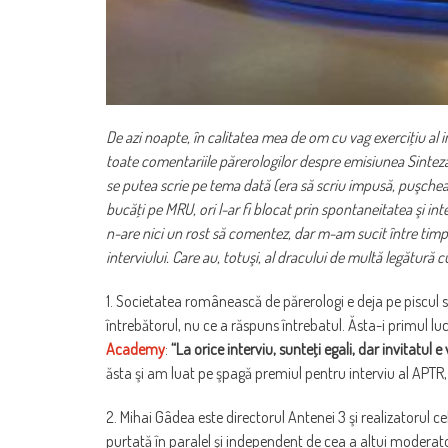
De azi noapte, în calitatea mea de om cu vag exerciţiu al in
toate comentariile părerologilor despre emisiunea Sinteza 
se putea scrie pe tema dată (era să scriu impusă, puşchea pe 
bucăţi pe MRU, ori l-ar fi blocat prin spontaneitatea şi in
n-are nici un rost să comentez, dar m-am sucit între timp. 
interviului. Care au, totuşi, al dracului de multă legătură 
1. Societatea românească de părerologi e deja pe piscul sc
întrebătorul, nu ce a răspuns întrebatul. Ăsta-i primul luc
Academy
:
“La orice interviu, sunteţi egali, dar invitatul e
ăsta şi am luat pe şpagă premiul pentru interviu al APTR, 
2. Mihai Gâdea este directorul Antenei 3 şi realizatorul c
purtată în paralel şi independent de cea a altui moderator