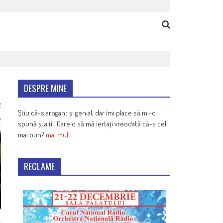
DESPRE MINE
2
Știu că-s arogant și genial, dar îmi place să mi-o
spună și alții. Oare o să mă iertați vreodată că-s cel
mai bun?
mai mult
RECLAME