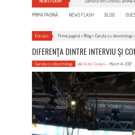
Ziaristul Ion Cristoiu, prima 
NEWS FLASH
PRIMA PAGINĂ
NEWS FLASH
BLOG
GUES
Esti aici:
Prima pagină >
Blog
>
Caruta cu deontologi
DIFERENŢA DINTRE INTERVIU ŞI C
Caruta cu deontologi
de
Victor Ciutacu
-
March 14, 2012