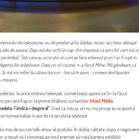
terviului de televiziune, nu de prieten al lui Gâdea, încerc să citesc detaşat
zilei de aseară. Deja mă dor ochii în cap. Am impresia că am citit cam tot c
limbă). Toţi care au scris ştiu ei cum se face interviul şi ori l-ar fi rupt în
teligenţa lor sclipitoare. Ceea ce, of course, n-a făcut Mihai. Mă gândeam că
Şi mă voi referi la câteva lucruri – hai să le spun – conexe desfăşurării
cu meseria.
elerării: la orice interviu televizat, comentează aprins ce (n-)a făcut
ru pe care îl spun, la prima întâlnire, cursanţilor
Intact Media
 vedeta. Fiindcă-i despre el”
. Cred că, totuşi, ori nu mă pricep eu la sportul
ori lumea habar n-are de ce se uită la televizor.
elui mai de succes talk-show al postului. În dubla calitate, după o negociere
, a reuşit să-l convingă pe noul premier să rupă bariera ostilităţii