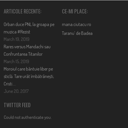
ARTICOLE RECENTE:
CE-MI PLACE:
Orban duce PNL la groapa pe
mana.ciutacu.ro
muzica #Rezist
Taranu’ de Badea
March 19, 2019
Rares versus Mandachi sau
Confruntarea Titanilor
March 15, 2019
Moroiul care bântuie liber pe
sticlă. Tare urât îmbătrânești,
Cristi….
June 20, 2017
TWITTER FEED
Could not authenticate you.