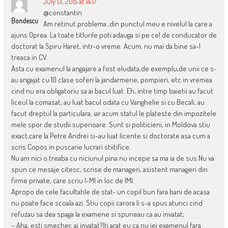
July 13, 2015 at 14:17
@constantin
Bondescu
Am retinut.problema ,din punctul meu e nivelul la care a
ajuns Oprea. La toate titlurile poti adauga si pe cel de conducator de
doctorat la Spiru Haret, intr-o vreme. Acum, nu mai da bine sa-l
treaca in CV.
Asta cu examenul la angajare a fost eludata,de exemplu,de unii ce s-
au angajat cu 10 clase soferi la jandarmerie, pompieri, etc in vremea
cind nu era obligatoriu sa ai bacul luat. Eh, intre timp baietii au facut
liceul la comasat, au luat bacul odata cu Vanghelie si cu Becali, au
facut dreptul la particulara, iar acum statul le plateste din impozitele
mele spor de studii superioare. Sunt si politicieni, in Moldova stiu
exact,care la Petre Andrei si-au luat licente si doctorate asa cum a
scris Copos in puscarie lucrari stiitifice.
Nu am nici o treaba cu niciunul pina nu incepe sa ma ia de sus.Nu va
spun ce mesaje citesc, scrise de manageri, asistent manageri din
firme private, care scriu I-MI in loc de IMI.
Apropo de cele facultatile de stat- un copil bun fara bani de acasa
nu poate face scoala azi. Stiu copii carora li s-a spus atunci cind
refuzau sa dea spaga la examene si spuneau ca au invatat;
– Aha, esti smecher, ai invatat?Iti arat eu ca nu iei examenul fara