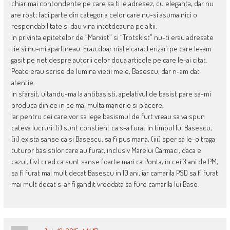
chiar mai contondente pe care sa ti le adresez, cu eleganta, dar nu
are rost; faci parte din categoria celor care nu-si asuma nici o
respondabilitate si dau vina intotdeauna pe altii.
In privinta epitetelor de “Marxist” si “Trotskist” nu-ti erau adresate
tie si nu-mi apartineau. Erau doar niste caracterizari pe care le-am
gasit pe net despre autorii celor doua articole pe care le-ai citat.
Poate erau scrise de lumina vietii mele, Basescu, dar n-am dat
atentie.
In sfarsit, uitandu-ma la antibasisti, apelativul de basist pare sa-mi
produca din ce in ce mai multa mandrie si placere.
Iar pentru cei care vor sa lege basismul de furt vreau sa va spun
cateva lucruri: (i) sunt constient ca s-a furat in timpul lui Basescu,
(ii) exista sanse ca si Basescu, sa fi pus mana, (iii) sper sa le-o traga
tuturor basistilor care au furat, inclusiv Marelui Carmaci, daca e
cazul, (iv) cred ca sunt sanse foarte mari ca Ponta, in cei 3 ani de PM,
sa fi furat mai mult decat Basescu in 10 ani, iar camarila PSD sa fi furat
mai mult decat s-ar fi gandit vreodata sa fure camarila lui Base.