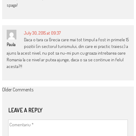
spaga!
July 30, 2015 at 09:37
Daca o tara ca Grecia care mai tot timpul a fost in primele 15
Paula
pozitii (in sectorul turismului, din care ei practic traiesc) a
ajuns la acest nivel, nu pot sa nu-mi pun cu groaza intrebarea oare
Romania la ce nivel ar putea ajunge, daca o sa se continue in felul
acesta?!!
COMMENT
Older Comments
NAVIGATION
LEAVE A REPLY