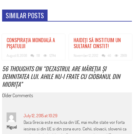
SIMILAR POSTS
CONSPIRAŢIA MONDIALĂ A
HAIDEŢI SĂ INSTITUIM UN
PIŞATULUI
SULTANAT CINSTIT!
August 8, 2008
118
12744
November 12, 2012
46
2869
56 THOUGHTS ON “
DEZASTRUL ARE MĂREȚIA ȘI
DEMNITATEA LUI. AHILE NU-I FRATE CU CIOBANUL DIN
MIORIȚA
”
COMMENT
Older Comments
NAVIGATION
July 12, 2015 at 10:29
Daca Grecia este exclusa din UE, mai multe state vor forta
Miguel
iesirea si din UE si din zona euro. Cehii, slovacii, slovenii ca