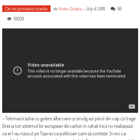
Ce-mi provoaca scarba
56
de
Victor Ciutacu
-
July 6, 2015
10033
– Tolomacii ăștia cu gulere albe care-și smulg azi părul din cap că trage
Grecia tot sistemul lor european de carton în rahat încă nu realizează
ca ei l-au născut pe Tsipras ca politician care să conteze. Si nici ca