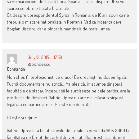
sa nu mai vorbim de Italia, Irlanda, Spania… asa ca dispare UE si vor
aparea celebrele tratate bilaterale.
Cit despre corespondentul Syriza in Romania, de 10 ani spun ca ne
trebuie o miscare nationalista in Romania. Vad ca incearca ceva
Bogdan Diaconu dar e blocat la mantinela de toata lumea.
July 12, 2015 at 17:58
@bondescu
Constantin
Mon cher, fii profesionist, ce dracu’! De urechişti nu ducem lipsă.
Puţină documentare nu strică… Mai ales că, în scumpa ţărişoară,
facultăţile de stat au început să le surclaseze pe cele particulare la
producţia de dobitoci. Gabriel Oprea nu are nici măcar o singură
legătură cu particularele… El este om de STAT…
Citeşte şi reţine:
Gabriel Oprea si-a facut studiile doctorale in perioada 1995-2000 la
Facultatea de Drept din cadrul Universitatii Bucuresti si a obtinut