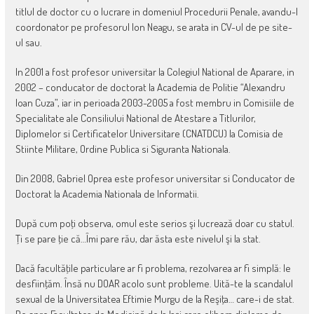
titlul de doctor cu o lucrare in domeniul Procedurii Penale, avandu-l
coordonator pe profesorul Ion Neagu, se arata in CV-ul de pe site-
ul sau.
In 2001 a fost profesor universitar la Colegiul National de Aparare, in
2002 – conducator de doctorat la Academia de Politie “Alexandru
Ioan Cuza”, iar in perioada 2003-2005 a fost membru in Comisiile de
Specialitate ale Consiliului National de Atestare a Titlurilor,
Diplomelor si Certificatelor Universitare (CNATDCU) la Comisia de
Stiinte Militare, Ordine Publica si Siguranta Nationala.
Din 2008, Gabriel Oprea este profesor universitar si Conducator de
Doctorat la Academia Nationala de Informatii.
După cum poţi observa, omul este serios şi lucrează doar cu statul.
Ţi se pare ţie că…Îmi pare rău, dar ăsta este nivelul şi la stat.
Dacă facultăţile particulare ar fi problema, rezolvarea ar fi simplă: le
desfiinţăm. Însă nu DOAR acolo sunt probleme. Uită-te la scandalul
sexual de la Universitatea Eftimie Murgu de la Reşiţa… care-i de stat.