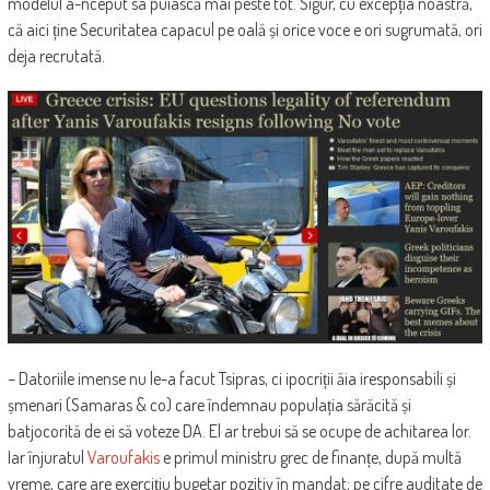
modelul a-nceput sa puiască mai peste tot. Sigur, cu excepția noastră,
că aici ține Securitatea capacul pe oală și orice voce e ori sugrumată, ori
deja recrutată.
– Datoriile imense nu le-a facut Tsipras, ci ipocriții ăia iresponsabili și
șmenari (Samaras & co) care îndemnau populația sărăcită și
batjocorită de ei să voteze DA. El ar trebui să se ocupe de achitarea lor.
Iar înjuratul
Varoufakis
e primul ministru grec de finanțe, după multă
vreme, care are exercițiu bugetar pozitiv în mandat; pe cifre auditate de