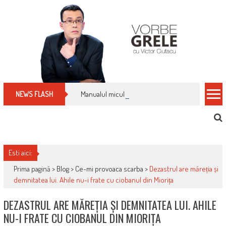
Skip
to
content
Manualul micului cititor de facturi: nu plăti nimic 
NEWS FLASH
Esti aici:
Prima pagină >
Blog
>
Ce-mi provoaca scarba
>
Dezastrul are măreția și
demnitatea lui. Ahile nu-i frate cu ciobanul din Miorița
DEZASTRUL ARE MĂREȚIA ȘI DEMNITATEA LUI. AHILE
NU-I FRATE CU CIOBANUL DIN MIORIȚA