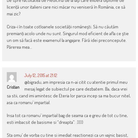
De spre Facultatea de Medicină de la Iaşi care elibera diplome de
licenţă unor italieni care nici măcar nu veniseră în România, ce să
mai zic?
Criza-i în toate cotloanele societăţii româneşti. Să nu căutăm
premianţi acolo unde nu sunt. Singurul mod eficient de afla ce ştie
un om să facă este examenul la angajare. Fără idei preconcepute.
Părerea mea…
July 12, 2015 at 21:12
@bigradu, am impresia ca n-ai citit cu atentie primul meu
Cristian
mesaj legat de subiectul pe care dezbatem. Ba, daca vrei
sa stii, cand imi amintesc de Eteria lor parca incep sa ma bucur nitel,
asa ca romanu’ impartial.
Insa tot ca romanu’ impartial bag de seama ca e greu de tot cu tine,
esti imbacsit de basisme si “dreapta”. :))))
Sta omu’ de vorba cu tine si imediat reactionezi ca un vajnic basist,