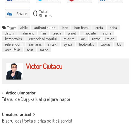
0
Total
Share
Shares
Tagged
ahile
anthoni quinn
bce
bon fiscal
creta
criza
datorii
faliment
fmi
grecia
grexit
impozite
istorie
kazantsakis
legendele olimpului
miorita
oxi
razboiul troian
referendum
samaras
sirtaki
syriza
teodorakis
tsipras
UE
varoufakis
zeus
zorba
Victor Ciutacu
POST
Articolul anterior
Titanul de Cluj și-a luat și el țara înapoi
NAVIGATION
Urmatorul articol
Bizarul caz Ponta și criza politică servită