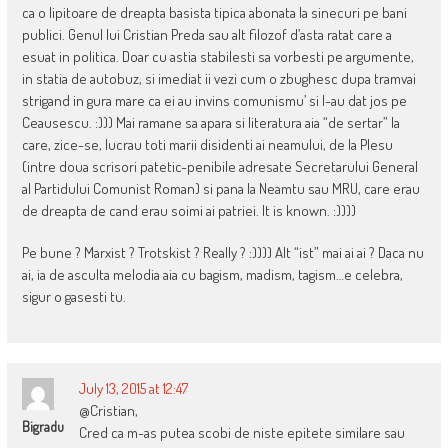
ca o lipitoare de dreapta basista tipica abonata la sinecuri pe bani
publici. Genul lui Cristian Preda sau alt filozof d’asta ratat care a
esuat in politica. Doar cu astia stabilesti sa vorbesti pe argumente,
in statia de autobuz, si imediat ii vezi cum o zbughesc dupa tramvai
strigand in gura mare ca ei au invins comunismu’ si l-au dat jos pe
Ceausescu. :))) Mai ramane sa apara si literatura aia “de sertar” la
care, zice-se, lucrau toti marii disidenti ai neamului, de la Plesu
(intre doua scrisori patetic-penibile adresate Secretarului General
al Partidului Comunist Roman) si pana la Neamtu sau MRU, care erau
de dreapta de cand erau soimi ai patriei. It is known. :))))
Pe bune ? Marxist ? Trotskist ? Really ? :)))) Alt “ist” mai ai ai ? Daca nu
ai, ia de asculta melodia aia cu bagism, madism, tagism…e celebra,
sigur o gasesti tu.
July 13, 2015 at 12:47
@Cristian,
Bigradu
Cred ca m-as putea scobi de niste epitete similare sau