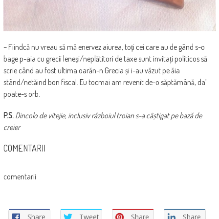
– Fiindcă nu vreau să mă enervez aiurea, toți cei care au de gând s-o
bage p-aia cu grecii leneși/neplătitori de taxe sunt invitați politicos să
scrie când au fost ultima oarăn-n Grecia și i-au văzut pe ăia
stând/netăind bon fiscal. Eu tocmai am revenit de-o săptămână, da’
poate-s orb.
P.S.
Dincolo de vitejie, inclusiv războiul troian s-a câștigat pe bază de
creier
COMENTARII
comentarii
Share
Tweet
Share
Share