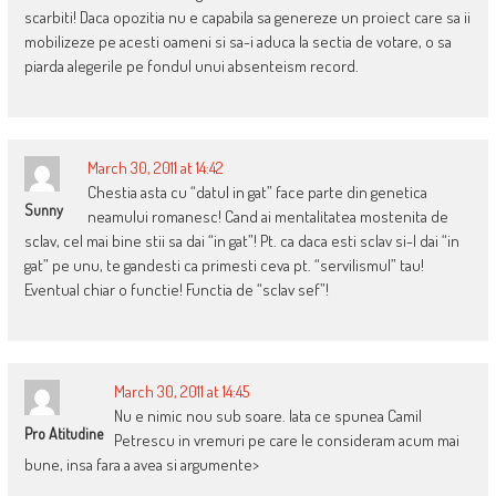
scarbiti! Daca opozitia nu e capabila sa genereze un proiect care sa ii
mobilizeze pe acesti oameni si sa-i aduca la sectia de votare, o sa
piarda alegerile pe fondul unui absenteism record.
March 30, 2011 at 14:42
Chestia asta cu “datul in gat” face parte din genetica
Sunny
neamului romanesc! Cand ai mentalitatea mostenita de
sclav, cel mai bine stii sa dai “in gat”! Pt. ca daca esti sclav si-l dai “in
gat” pe unu, te gandesti ca primesti ceva pt. “servilismul” tau!
Eventual chiar o functie! Functia de “sclav sef”!
March 30, 2011 at 14:45
Nu e nimic nou sub soare. Iata ce spunea Camil
Pro Atitudine
Petrescu in vremuri pe care le consideram acum mai
bune, insa fara a avea si argumente>