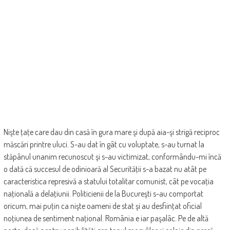
Nişte ţaţe care dau din casă în gura mare şi după aia-şi strigă reciproc
măscări printre uluci. S-au dat în gât cu voluptate, s-au turnat la
stăpânul unanim recunoscut şi s-au victimizat, conformându-mi încă
o dată că succesul de odinioară al Securităţii s-a bazat nu atât pe
caracteristica represivă a statului totalitar comunist, cât pe vocaţia
naţională a delaţiunii. Politicienii de la Bucureşti s-au comportat
oricum, mai puţin ca nişte oameni de stat şi au desfiinţat oficial
noţiunea de sentiment naţional. România e iar paşalâc. Pe de altă