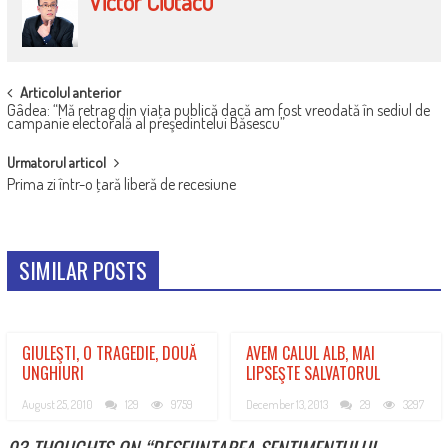
Victor Ciutacu
POST
Articolul anterior
Gâdea: “Mă retrag din viaţa publică dacă am fost vreodată în sediul de
NAVIGATION
campanie electorală al preşedintelui Băsescu”
Urmatorul articol
Prima zi într-o ţară liberă de recesiune
SIMILAR POSTS
GIULEŞTI, O TRAGEDIE, DOUĂ
AVEM CALUL ALB, MAI
UNGHIURI
LIPSEŞTE SALVATORUL
August 25, 2010
129
9759
December 13, 2013
29
3297