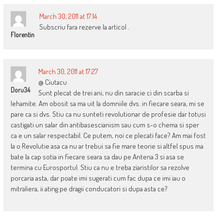
March 30, 2011 at 17:14
Subscriu fara rezerve la articol .
Florentin
March 30, 2011 at 17:27
@ Ciutacu
Doru34
Sunt plecat de trei ani, nu din saracie ci din scarba si
lehamite. Am obosit sa ma uit la domniile dvs. in fiecare seara, mi se
pare ca si dvs. Stiu ca nu sunteti revolutionar de profesie dar totusi
castigati un salar din antibasescianism sau cum s-o chema si sper
ca e un salar respectabil. Ce putem, noi ce plecati face? Am mai fost
la o Revolutie asa ca nu ar trebui sa fie mare teorie si altfel spus ma
bate la cap sotia in fiecare seara sa dau pe Antena 3 si asa se
termina cu Eurosportul. Stiu ca nu e treba ziaristilor sa rezolve
porcaria asta, dar poate imi sugerati cum fac dupa ce imi iau o
mitraliera, ii ating pe dragii conducatori si dupa asta ce?