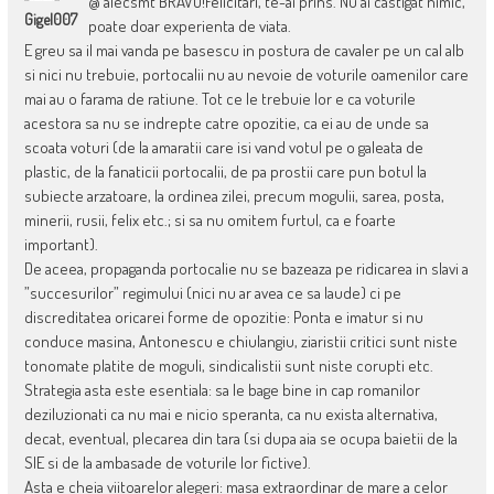
@ alecsmt BRAVO!Felicitari, te-ai prins. Nu ai castigat nimic,
Gigel007
poate doar experienta de viata.
E greu sa il mai vanda pe basescu in postura de cavaler pe un cal alb
si nici nu trebuie, portocalii nu au nevoie de voturile oamenilor care
mai au o farama de ratiune. Tot ce le trebuie lor e ca voturile
acestora sa nu se indrepte catre opozitie, ca ei au de unde sa
scoata voturi (de la amaratii care isi vand votul pe o galeata de
plastic, de la fanaticii portocalii, de pa prostii care pun botul la
subiecte arzatoare, la ordinea zilei, precum mogulii, sarea, posta,
minerii, rusii, felix etc.; si sa nu omitem furtul, ca e foarte
important).
De aceea, propaganda portocalie nu se bazeaza pe ridicarea in slavi a
”succesurilor” regimului (nici nu ar avea ce sa laude) ci pe
discreditatea oricarei forme de opozitie: Ponta e imatur si nu
conduce masina, Antonescu e chiulangiu, ziaristii critici sunt niste
tonomate platite de moguli, sindicalistii sunt niste corupti etc.
Strategia asta este esentiala: sa le bage bine in cap romanilor
deziluzionati ca nu mai e nicio speranta, ca nu exista alternativa,
decat, eventual, plecarea din tara (si dupa aia se ocupa baietii de la
SIE si de la ambasade de voturile lor fictive).
Asta e cheia viitoarelor alegeri: masa extraordinar de mare a celor