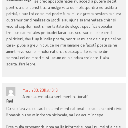
se cred apostolii natiei nu acced la putere decat
pentru a silui constititia, a mulge vaca de muls (pentru noi astilalti
patria), a fura tot ce se mai poate fura. mi-e o greata nesfarsita si ma
cutremur cand realizez ca jigodiile au ajuns sa amaneteze chiar si
viitorul copiilor nostri. mentalitate de slugoi, specifica epocilor
trecute dar mai ales perioadei fanariote, scursurile ce se cred
politicieni, dau fuga la inalta poarta, pentru a musca de cur pe cel pe
care-l pupa la greu in cur. ce ne mai ramane de facut? poate sa ne
amintim versurile imnului national, desteapta-te romane din
somnul cel de moarte…si… acum ori niciodata croieste-ti alta
soarta…fara lepre.
March 30, 2011 at 16:16
A existat vreodata sentiment national?
Paul
Cu sau fara voi, cu sau fara sentiment national, cu sau fara spirit civic
Romania nu se va indrepta niciodata, raul de acum incepe.
Prea multa propaganda, prea multa informatie, omul nu mai stie ce e