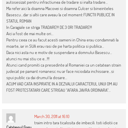
autosesizat pentru infractiunea de tradare si inalta tradare…
Ma refer aici la doamna Macovei si doamna Culcer si bineinteles
Basescu…dar si altii care aveau la cel moment FUNCTII PUBLICE IN
STATUL ROMAN
In Caragiale se striga TRADARE!!! DE 3 ORI TRADARE!!!
Aici a fost de mai multe ori…
Pentru ceea ce au facut acesti oameni in China erau condamnati la
moarte, iar in SUA erau rasi de pe harta politica si publica…
Daca nici asta nu e motiv de suspendare a domnului Basescu…
atunci nu mai stiu ce e…!!!
Atunci cand promiti ca presedinte al Romaniei ca un cetatean strain
judecat pe pamant romanesc nu ar face niciodata inchisoare…si
spui public ca dai drumul la dosare…
ACUM VAD CATA INSPIRATIE IN A DEZVALUI CARACTERUL UNUI OM AU
FOST PROTESTATARII CARE STRIGAU “AFARA JAVRA ORDINARA”…
March 30, 2011 at 16:10
traim intro tara ticalosita de imbecili. toti idiotii ce
Cetateanul Gogu