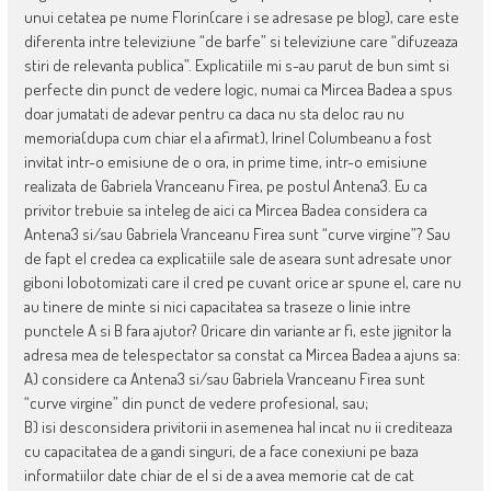
unui cetatea pe nume Florin(care i se adresase pe blog), care este
diferenta intre televiziune “de barfe” si televiziune care “difuzeaza
stiri de relevanta publica”. Explicatiile mi s-au parut de bun simt si
perfecte din punct de vedere logic, numai ca Mircea Badea a spus
doar jumatati de adevar pentru ca daca nu sta deloc rau nu
memoria(dupa cum chiar el a afirmat), Irinel Columbeanu a fost
invitat intr-o emisiune de o ora, in prime time, intr-o emisiune
realizata de Gabriela Vranceanu Firea, pe postul Antena3. Eu ca
privitor trebuie sa inteleg de aici ca Mircea Badea considera ca
Antena3 si/sau Gabriela Vranceanu Firea sunt “curve virgine”? Sau
de fapt el credea ca explicatiile sale de aseara sunt adresate unor
giboni lobotomizati care il cred pe cuvant orice ar spune el, care nu
au tinere de minte si nici capacitatea sa traseze o linie intre
punctele A si B fara ajutor? Oricare din variante ar fi, este jignitor la
adresa mea de telespectator sa constat ca Mircea Badea a ajuns sa:
A) considere ca Antena3 si/sau Gabriela Vranceanu Firea sunt
“curve virgine” din punct de vedere profesional, sau;
B) isi desconsidera privitorii in asemenea hal incat nu ii crediteaza
cu capacitatea de a gandi singuri, de a face conexiuni pe baza
informatiilor date chiar de el si de a avea memorie cat de cat