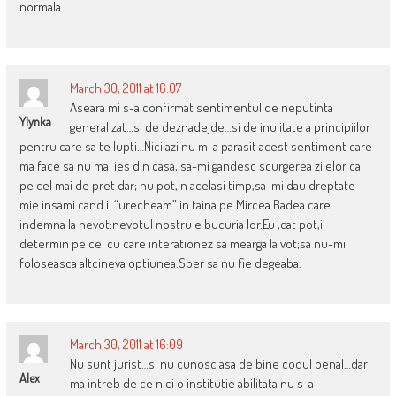
normala.
March 30, 2011 at 16:07
Aseara mi s-a confirmat sentimentul de neputinta
Ylynka
generalizat…si de deznadejde…si de inulitate a principiilor
pentru care sa te lupti…Nici azi nu m-a parasit acest sentiment care
ma face sa nu mai ies din casa, sa-mi gandesc scurgerea zilelor ca
pe cel mai de pret dar; nu pot,in acelasi timp,sa-mi dau dreptate
mie insami cand il “urecheam” in taina pe Mircea Badea care
indemna la nevot:nevotul nostru e bucuria lor.Eu ,cat pot,ii
determin pe cei cu care interationez sa mearga la vot;sa nu-mi
foloseasca altcineva optiunea.Sper sa nu fie degeaba.
March 30, 2011 at 16:09
Nu sunt jurist…si nu cunosc asa de bine codul penal…dar
Alex
ma intreb de ce nici o institutie abilitata nu s-a