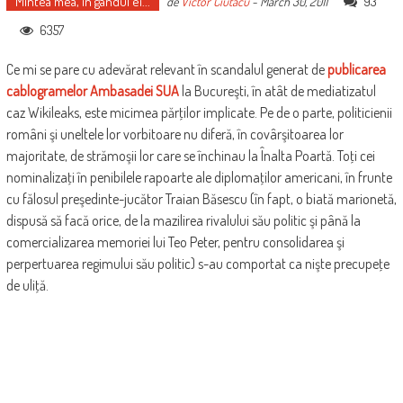
Mintea mea, în gândul ei...
93
de
Victor Ciutacu
-
March 30, 2011
6357
Ce mi se pare cu adevărat relevant în scandalul generat de
publicarea
cablogramelor Ambasadei SUA
la Bucureşti, în atât de mediatizatul
caz Wikileaks, este micimea părţilor implicate. Pe de o parte, politicienii
români şi uneltele lor vorbitoare nu diferă, în covârşitoarea lor
majoritate, de strămoşii lor care se închinau la Înalta Poartă. Toţi cei
nominalizaţi în penibilele rapoarte ale diplomaţilor americani, în frunte
cu fălosul preşedinte-jucător Traian Băsescu (în fapt, o biată marionetă,
dispusă să facă orice, de la mazilirea rivalului său politic şi până la
comercializarea memoriei lui Teo Peter, pentru consolidarea şi
perpertuarea regimului său politic) s-au comportat ca nişte precupeţe
de uliţă.