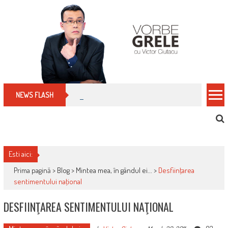
Skip
to
content
Cum îți schimbi, rapid, gratuit și eficient, furniz
NEWS FLASH
Esti aici:
Prima pagină >
Blog
>
Mintea mea, în gândul ei...
>
Desfiinţarea
sentimentului naţional
DESFIINŢAREA SENTIMENTULUI NAŢIONAL