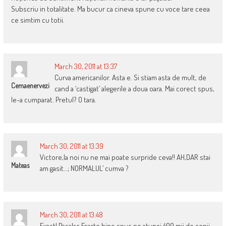
Subscriu in totalitate. Ma bucur ca cineva spune cu voce tare ceea
ce simtim cu totii.
March 30, 2011 at 13:37
Curva americanilor. Asta e. Si stiam asta de mult, de
Cemaenervezi
cand a ‘castigat’ alegerile a doua oara. Mai corect spus,
le-a cumparat. Pretul? O tara.
March 30, 2011 at 13:39
Victore,la noi nu ne mai poate surpride ceva!! AH,DAR stai
Mateas
am gasit…; NORMALUL’ cumva ?
March 30, 2011 at 13:48
Exact! Pasalac.Foarte bine spus.pe atunci 400 mii de copii