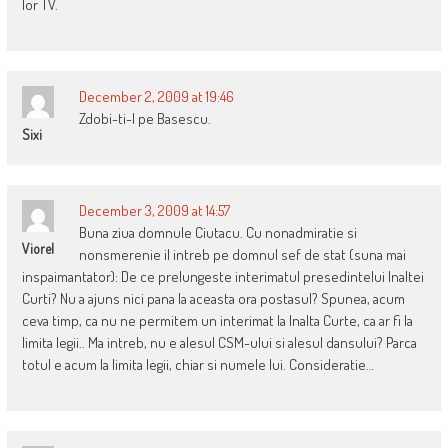
lor TV.
December 2, 2009 at 19:46
Zdobi-ti-l pe Basescu.
Sixi
December 3, 2009 at 14:57
Buna ziua domnule Ciutacu. Cu nonadmiratie si
Viorel
nonsmerenie il intreb pe domnul sef de stat (suna mai
inspaimantator): De ce prelungeste interimatul presedintelui Inaltei
Curti? Nu a ajuns nici pana la aceasta ora postasul? Spunea, acum
ceva timp, ca nu ne permitem un interimat la Inalta Curte, ca ar fi la
limita legii.. Ma intreb, nu e alesul CSM-ului si alesul dansului? Parca
totul e acum la limita legii, chiar si numele lui. Consideratie…