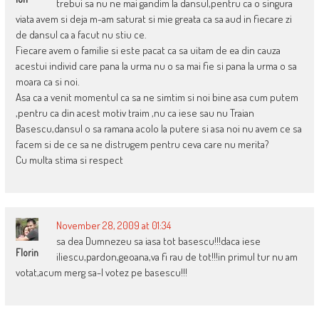
trebui sa nu ne mai gandim la dansul,pentru ca o singura
viata avem si deja m-am saturat si mie greata ca sa aud in fiecare zi
de dansul ca a facut nu stiu ce.
Fiecare avem o familie si este pacat ca sa uitam de ea din cauza
acestui individ care pana la urma nu o sa mai fie si pana la urma o sa
moara ca si noi.
Asa ca a venit momentul ca sa ne simtim si noi bine asa cum putem
,pentru ca din acest motiv traim ,nu ca iese sau nu Traian
Basescu,dansul o sa ramana acolo la putere si asa noi nu avem ce sa
facem si de ce sa ne distrugem pentru ceva care nu merita?
Cu multa stima si respect
November 28, 2009 at 01:34
sa dea Dumnezeu sa iasa tot basescu!!!daca iese
Florin
iliescu,pardon,geoana,va fi rau de tot!!!in primul tur nu am
votat,acum merg sa-l votez pe basescu!!!