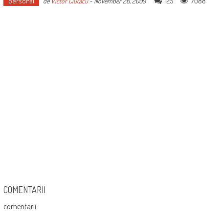
personal
125
7088
de
Victor Ciutacu
-
November 26, 2009
COMENTARII
comentarii