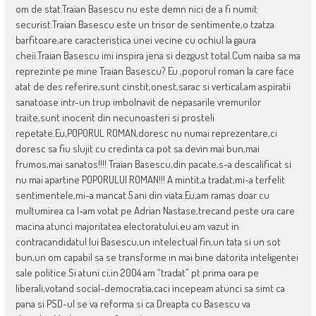
om de stat.Traian Basescu nu este demn nici de a fi numit
securist.Traian Basescu este un trisor de sentimente,o tzatza
barfitoare,are caracteristica unei vecine cu ochiul la gaura
cheii.Traian Basescu imi inspira jena si dezgust total.Cum naiba sa ma
reprezinte pe mine Traian Basescu? Eu ,poporul roman la care face
atat de des referire,sunt cinstit,onest,sarac si vertical,am aspiratii
sanatoase intr-un trup imbolnavit de nepasarile vremurilor
traite,sunt inocent din necunoasteri si prosteli
repetate.Eu,POPORUL ROMAN,doresc nu numai reprezentare,ci
doresc sa fiu slujit cu credinta ca pot sa devin mai bun,mai
frumos,mai sanatos!!!! Traian Basescu,din pacate,s-a descalificat si
nu mai apartine POPORULUI ROMAN!!! A mintit,a tradat,mi-a terfelit
sentimentele,mi-a mancat 5 ani din viata.Eu,am ramas doar cu
multumirea ca l-am votat pe Adrian Nastase,trecand peste ura care
macina atunci majoritatea electoratului,eu am vazut in
contracandidatul lui Basescu,un intelectual fin,un tata si un sot
bun,un om capabil sa se transforme in mai bine datorita inteligentei
sale politice.Si atuni ci,in 2004 am “tradat” pt prima oara pe
liberali,votand social-democratia,caci incepeam atunci sa simt ca
pana si PSD-ul se va reforma si ca Dreapta cu Basescu va