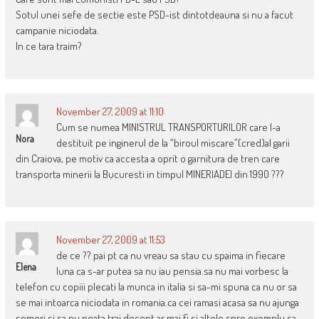
Sotul unei sefe de sectie este PSD-ist dintotdeauna si nu a facut
campanie niciodata.
In ce tara traim?
November 27, 2009 at 11:10
Cum se numea MINISTRUL TRANSPORTURILOR care l-a
Nora
destituit pe inginerul de la “biroul miscare”(cred)al garii
din Craiova, pe motiv ca accesta a oprit o garnitura de tren care
transporta minerii la Bucuresti in timpul MINERIADEI din 1990 ???
November 27, 2009 at 11:53
de ce ?? pai pt ca nu vreau sa stau cu spaima in fiecare
Elena
luna ca s-ar putea sa nu iau pensia.sa nu mai vorbesc la
telefon cu copiii plecati la munca in italia si sa-mi spuna ca nu or sa
se mai intoarca niciodata in romania.ca cei ramasi acasa sa nu ajunga
someri si sa nu poata trai decent.ar mai fi si altele spre exemplu sa