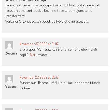
Faceti o asociere intre ce a aaprut astazi si filmeul asta care e dat
facut si cu martori media….Doamne in ce tara am ajuns sa ne
transformam!
Vorba lui Antonescu….sa vedeti ce Revolutie ne asteapta.
November 27, 2009 at 01:07
Si el a spus “Vom trata cainii la fel cum ar trebui tratati
Zooterra
copiii”.
Aici
urmarea…
November 27, 2009 at 02:13
Fruntea sus, Basescule! Nu te-au facut nenorocitii astia
Vladooo
pe tine…