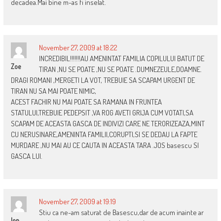
decadea.Mai bine m-as fi inselat.
November 27, 2009 at 18:22
INCREDIBIL!!!!!!!AU AMENINTAT FAMILIA COPILULUI BATUT DE
Zoe
TIRAN ,NU SE POATE ,NU SE POATE .DUMNEZEULE,DOAMNE.
DRAGI ROMANI ,MERGETI LA VOT, TREBUIE SA SCAPAM URGENT DE
TIRAN NU SA MAI POATE NIMIC,
ACEST FACHIR NU MAI POATE SA RAMANA IN FRUNTEA
STATULUI,TREBUIE PEDEPSIT ,VA ROG AVETI GRIJA CUM VOTATI,SA
SCAPAM DE ACEASTA GASCA DE INDIVIZI CARE NE TERORIZEAZA,MINT
CU NERUSINARE,AMENINTA FAMILII,CORUPTI,SI SE DEDAU LA FAPTE
MURDARE ,NU MAI AU CE CAUTA IN ACEASTA TARA .JOS basescu SI
GASCA LUI.
November 27, 2009 at 19:19
Stiu ca ne-am saturat de Basescu,dar de acum inainte ar
Ion