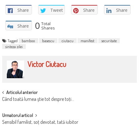
Share
Tweet
Share
Share
0
Total
Share
Shares
Tagged
bamboo
basescu
ciutacu
manifest
securitate
sinteza zilei
Victor Ciutacu
POST
Articolul anterior
Când toată lumea ştie tot despre toţi…
NAVIGATION
Urmatorul articol
Sensibil familist, soţ devotat, tată iubitor