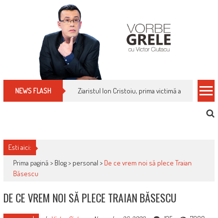
Skip
to
content
Cum îți schimbi, rapid, gratuit și eficient, furniz
NEWS FLASH
Esti aici:
Prima pagină >
Blog
>
personal
>
De ce vrem noi să plece Traian
Băsescu
DE CE VREM NOI SĂ PLECE TRAIAN BĂSESCU