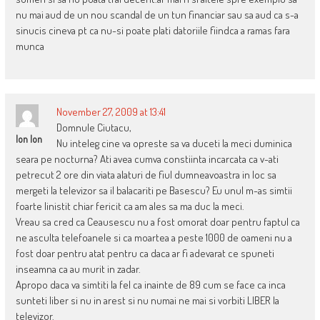
nu mai aud de un nou scandal de un tun financiar sau sa aud ca s-a
sinucis cineva pt ca nu-si poate plati datoriile fiindca a ramas fara
munca
November 27, 2009 at 13:41
Domnule Ciutacu,
Ion Ion
Nu inteleg cine va opreste sa va duceti la meci duminica
seara pe nocturna? Ati avea cumva constiinta incarcata ca v-ati
petrecut 2 ore din viata alaturi de fiul dumneavoastra in loc sa
mergeti la televizor sa il balacariti pe Basescu? Eu unul m-as simtii
foarte linistit chiar fericit ca am ales sa ma duc la meci.
Vreau sa cred ca Ceausescu nu a fost omorat doar pentru faptul ca
ne asculta telefoanele si ca moartea a peste 1000 de oameni nu a
fost doar pentru atat pentru ca daca ar fi adevarat ce spuneti
inseamna ca au murit in zadar.
Apropo daca va simtiti la fel ca inainte de 89 cum se face ca inca
sunteti liber si nu in arest si nu numai ne mai si vorbiti LIBER la
televizor.