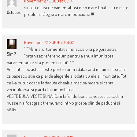
November 27, 2009 at 02:14
sinteti o tara de oameni atinsi de o mare boala sau o mare
Octopus
problema !Jeg si o mare imputiciune !!!
November 27, 2009 at 06:37
“””Marinarul turmentat a mai scos una pe gura astazi
SimP
“organizez referendum pentru a anula imunitatea
parlamentarilor si a presedintelui”. “””
Am citit si eu asta si este pentru prima data cand mi-am dat seama
ca basescu stie ca pierde alegerile si odata cu ele si imunitate. Tot
ce i-a putut coace tartacuta cheala a fost: sa moara si capra
vecinului/sa-si piarda toti imunitatea!
VESTE BUNA! VESTE BUNA! Cam la fel de buna ca vestea ca sadam
hussein a fost gasit tremurand intr-o groapa plin de paduchi si
sifilis….