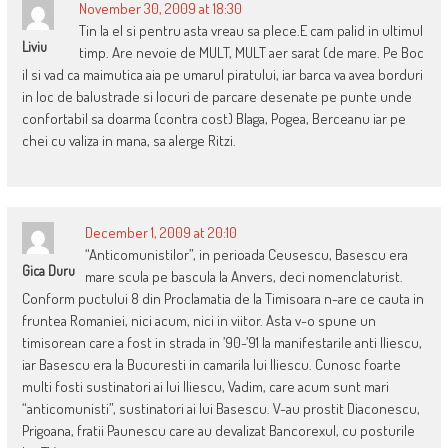
November 30, 2009 at 18:30
Tin la el si pentru asta vreau sa plece.E cam palid in ultimul
Liviu
timp. Are nevoie de MULT, MULT aer sarat (de mare. Pe Boc
il si vad ca maimutica aia pe umarul piratului, iar barca va avea borduri
in loc de balustrade si locuri de parcare desenate pe punte unde
confortabil sa doarma (contra cost) Blaga, Pogea, Berceanu iar pe
chei cu valiza in mana, sa alerge Ritzi.
December 1, 2009 at 20:10
“Anticomunistilor”, in perioada Ceusescu, Basescu era
Gica Duru
mare scula pe bascula la Anvers, deci nomenclaturist.
Conform puctului 8 din Proclamatia de la Timisoara n-are ce cauta in
fruntea Romaniei, nici acum, nici in viitor. Asta v-o spune un
timisorean care a fost in strada in ’90-’91 la manifestarile anti Iliescu,
iar Basescu era la Bucuresti in camarila lui Iliescu. Cunosc foarte
multi fosti sustinatori ai lui Iliescu, Vadim, care acum sunt mari
“anticomunisti”, sustinatori ai lui Basescu. V-au prostit Diaconescu,
Prigoana, fratii Paunescu care au devalizat Bancorexul, cu posturile