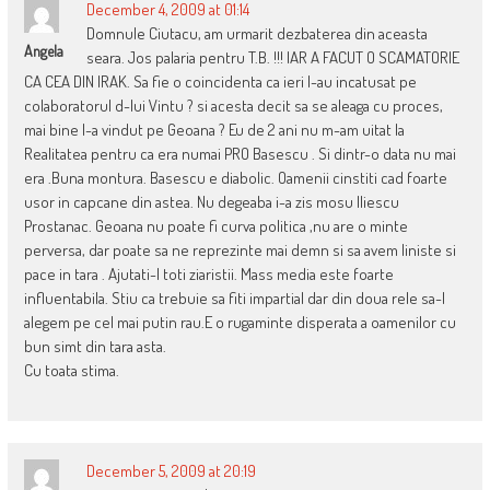
December 4, 2009 at 01:14
Domnule Ciutacu, am urmarit dezbaterea din aceasta
Angela
seara. Jos palaria pentru T.B. !!! IAR A FACUT O SCAMATORIE
CA CEA DIN IRAK. Sa fie o coincidenta ca ieri l-au incatusat pe
colaboratorul d-lui Vintu ? si acesta decit sa se aleaga cu proces,
mai bine l-a vindut pe Geoana ? Eu de 2 ani nu m-am uitat la
Realitatea pentru ca era numai PRO Basescu . Si dintr-o data nu mai
era .Buna montura. Basescu e diabolic. Oamenii cinstiti cad foarte
usor in capcane din astea. Nu degeaba i-a zis mosu Iliescu
Prostanac. Geoana nu poate fi curva politica ,nu are o minte
perversa, dar poate sa ne reprezinte mai demn si sa avem liniste si
pace in tara . Ajutati-l toti ziaristii. Mass media este foarte
influentabila. Stiu ca trebuie sa fiti impartial dar din doua rele sa-l
alegem pe cel mai putin rau.E o rugaminte disperata a oamenilor cu
bun simt din tara asta.
Cu toata stima.
December 5, 2009 at 20:19