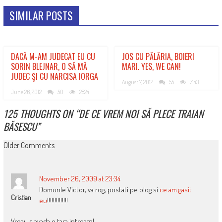
SIMILAR POSTS
DACĂ M-AM JUDECAT EU CU
JOS CU PĂLĂRIA, BOIERI
SORIN BLEJNAR, O SĂ MĂ
MARI. YES, WE CAN!
JUDEC ŞI CU NARCISA IORGA
August 7, 2012
55
7143
June 26, 2012
50
2824
125 THOUGHTS ON “
DE CE VREM NOI SĂ PLECE TRAIAN
BĂSESCU
”
COMMENT
Older Comments
NAVIGATION
November 26, 2009 at 23:34
Domunle Victor, va rog, postati pe blog si
ce am gasit
Cristian
eu
!!!!!!!!!!!!!!
Vreau s avada o tara intreaga!