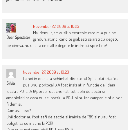
November 27, 2009 at 10:23
Mai demult, am auzit o expresie care m-a pus pe
Doar Spectator
ganduri: atunci cand te grabesti sa arati cu degetul
pe cineva, nu uita ca celelalte degete le indrepti spre tine!
November 27, 2009 at 10:23
La noi in oras s-a schimbat directorul Spitalului azi,a fost
Silvia
pus unul portocaliu.A fost instalat in functie de lidera
locala a PD-L.(!?)Apoi au fost chemati toti sefii de sectii si
amenintati ca daca nu se inscriu la PD-L si nu fac campanie pt ei vor
fi demisi.
Cum asa ceva?
Unii doctori au fost sefi de sectie si inainte de “89 si nu au fost
obligati sa se inscrie la PCR!
Care sunt mai comunisti PD-L sau PSD?