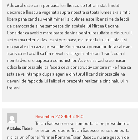
Adevarul este ca in perioada Ion Iliescu cu toti am stat linistiti
deoarece Iliescu a vegehat asupra noastra si toata lumea s-a simtit
libera pana cand au venit minerii si culmea este liber si ne da lectii
de democratie si ne zambeste din spatele lui Mircea Geoana.
Consider ca aveti o mare parte de vina pentru rezultatele din turul I,
aici nu ma refer la dvs . ca si persoana, ma refer la trustul Intact si
din pacate din cazua presei din Romania si a primarilor de la sate am
ajuns ca in turul II sa fim nevoiti sa alegem intre un “tiran”, cum il
numiti dvs. si o papusa a comunistilor. As vrea sa vad si eu macar
odata la sinteza zilei ca faceti ceva constructiv dar tare mi-e frica ca
asta se va intampla dupa alegerile din turul II cand sinteza zilei va
devenii de fapt oda lui Felix si va prezenta realizarile cincinalului in
trei ani.
November 27, 2009 at 16:41
Traian Basescu nu se comporta ca un presedinte al
Asztalos Floare
unei tari europene.Traian Basescu nu se comporta
nici ca un ofiter al Marinei Romane.Traian Basecu nu are gesturi de