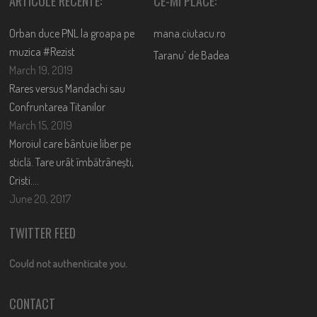
ARTICOLE RECENTE:
CE-MI PLACE:
Orban duce PNL la groapa pe
mana.ciutacu.ro
muzica #Rezist
Taranu’ de Badea
March 19, 2019
Rares versus Mandachi sau
Confruntarea Titanilor
March 15, 2019
Moroiul care bântuie liber pe
sticlă. Tare urât îmbătrânești,
Cristi….
June 20, 2017
TWITTER FEED
Could not authenticate you.
CONTACT