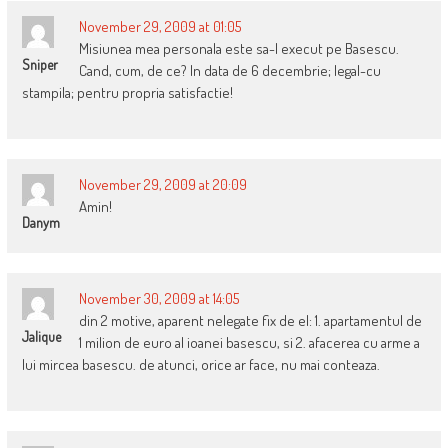
November 29, 2009 at 01:05
Misiunea mea personala este sa-l execut pe Basescu.
Sniper
Cand, cum, de ce? In data de 6 decembrie; legal-cu
stampila; pentru propria satisfactie!
November 29, 2009 at 20:09
Amin!
Danym
November 30, 2009 at 14:05
din 2 motive, aparent nelegate fix de el: 1. apartamentul de
Jalique
1 milion de euro al ioanei basescu, si 2. afacerea cu arme a
lui mircea basescu. de atunci, orice ar face, nu mai conteaza.