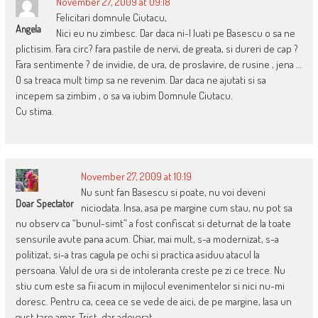
November 27, 2009 at 09:18
Felicitari domnule Ciutacu,
Angela
Nici eu nu zimbesc. Dar daca ni-l luati pe Basescu o sa ne
plictisim. Fara circ? fara pastile de nervi, de greata, si dureri de cap ?
Fara sentimente ? de invidie, de ura, de proslavire, de rusine , jena …
O sa treaca mult timp sa ne revenim. Dar daca ne ajutati si sa
incepem sa zimbim , o sa va iubim Domnule Ciutacu.
Cu stima.
November 27, 2009 at 10:19
Nu sunt fan Basescu si poate, nu voi deveni
Doar Spectator
niciodata. Insa, asa pe margine cum stau, nu pot sa
nu observ ca “bunul-simt” a fost confiscat si deturnat de la toate
sensurile avute pana acum. Chiar, mai mult, s-a modernizat, s-a
politizat, si-a tras cagula pe ochi si practica asiduu atacul la
persoana. Valul de ura si de intoleranta creste pe zi ce trece. Nu
stiu cum este sa fii acum in mijlocul evenimentelor si nici nu-mi
doresc. Pentru ca, ceea ce se vede de aici, de pe margine, lasa un
gust tare amar. Trist, dar adevarat.