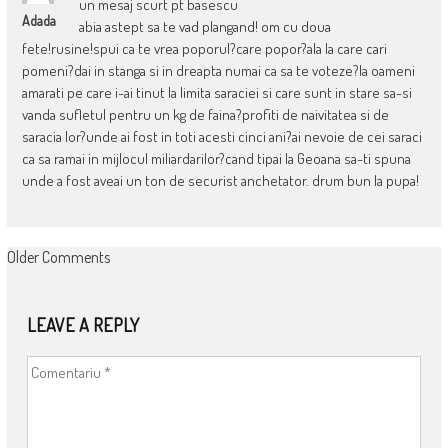
un mesaj scurt pt basescu
Adada
abia astept sa te vad plangand! om cu doua
fete!rusine!spui ca te vrea poporul?care popor?ala la care cari
pomeni?dai in stanga si in dreapta numai ca sa te voteze?la oameni
amarati pe care i-ai tinut la limita saraciei si care sunt in stare sa-si
vanda sufletul pentru un kg de faina?profiti de naivitatea si de
saracia lor?unde ai fost in toti acesti cinci ani?ai nevoie de cei saraci
ca sa ramai in mijlocul miliardarilor?cand tipai la Geoana sa-ti spuna
unde a fost aveai un ton de securist anchetator. drum bun la pupa!
COMMENT
Older Comments
NAVIGATION
LEAVE A REPLY