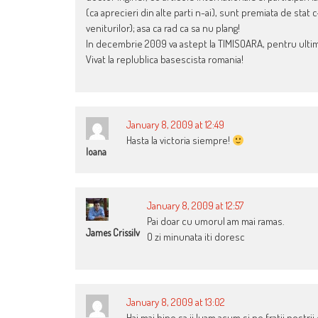
(ca aprecieri din alte parti n-ai), sunt premiata de st
veniturilor); asa ca rad ca sa nu plang!
In decembrie 2009 va astept la TIMISOARA, pentru ulti
Vivat la replublica basescista romania!
January 8, 2009 at 12:49
Hasta la victoria siempre!
Ioana
January 8, 2009 at 12:57
Pai doar cu umorul am mai ramas.
James Crissilv
O zi minunata iti doresc
January 8, 2009 at 13:02
Hai mai bine sa ii luam acum si pe fratii nostri