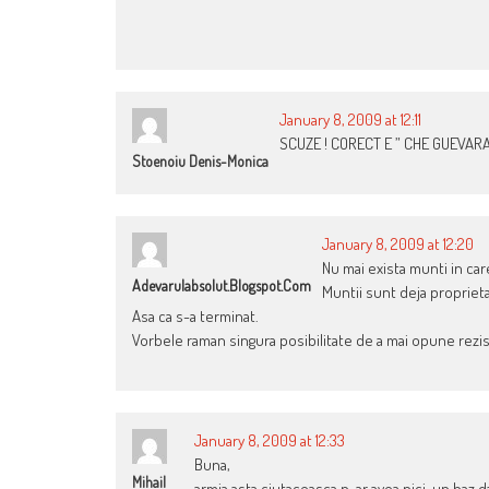
January 8, 2009 at 12:11
SCUZE ! CORECT E ” CHE GUEVARA
Stoenoiu Denis-Monica
January 8, 2009 at 12:20
Nu mai exista munti in care
Adevarulabsolut.blogspot.com
Muntii sunt deja propriet
Asa ca s-a terminat.
Vorbele raman singura posibilitate de a mai opune rezi
January 8, 2009 at 12:33
Buna,
Mihail
armia asta ciutaceasca n-ar avea nici-un haz 