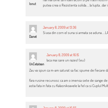
Ionut
putea crea o Rezistenta solida…..la lupta…dar 
January 8, 2009 at 13:36
Si asa din corn el suna si armata se aduna…..
Danet
January 8, 2009 at 16:15
Iaca mai sare un razes! (eu)
UnCetatean
Zau va spun ca m-am saturat sa fac spume de fiecare data
Fara rusine recunosc ca am o imensa sete de sange de co
astia fata in fata cu Kalasnikoavele la fel ca si Cuplul Mu
January 8, 2009 at 16:56