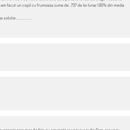
at c-am facut un copil cu frumoasa suma de…737 de lei lunar (85% din media
ma solutie………………..
i europeni care mor de frig, cu siguranta ar veni si cei din Gaza, asa vom