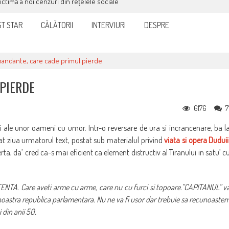
victimă a noi cenzuri din rețelele sociale
T STAR
CĂLĂTORII
INTERVIURI
DESPRE
andante, care cade primul pierde
PIERDE
6176
7
i ale unor oameni cu umor. Intr-o reversare de ura si incrancenare, ba l
at ziua urmatorul text, postat sub materialul privind
viata si opera Duduii
a, da’ cred ca-s mai eficient ca element distructiv al Tiranului in satu’ c
TENTA. Care aveti arme cu arme, care nu cu furci si topoare.”CAPITANUL” v
 noastra republica parlamentara. Nu ne va fi usor dar trebuie sa recunoaste
 din anii 50.