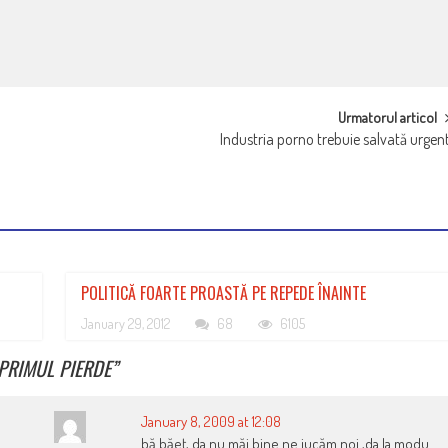
Urmatorul articol
Industria porno trebuie salvată urgen
POLITICĂ FOARTE PROASTĂ PE REPEDE ÎNAINTE
January 29, 2012
68
6105
PRIMUL PIERDE
”
January 8, 2009 at 12:08
bă băeţ, da nu măi bine ne jucăm noi ,da la modu