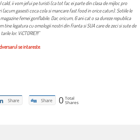
ald, ii vom jefui pe turisti (ca tot fac ei parte din clasa de mijloc pro
 (acum gasesti coca cola si mancare fast food in orice catun). Sotiile le
magazine femei gonflabile. Dar, oricum, 6 ani cat o sa dureze republica
m tine legatura cu omologii nostri din Franta si SUA care de zeci si sute de
tarile lor. ViCTORIE!!!”
dversarul se intareste
.
0
Total
Share
Share
Shares