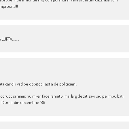
impreuna!!!
LA LUPTA………
 cand ii vad pe dobitocii astia de politicieni.
rupt si nimic nu mi-ar face ranjetul mai larg decat sa-i vad pe imbuibatii
lt Ciuruit din decembrie ’89.