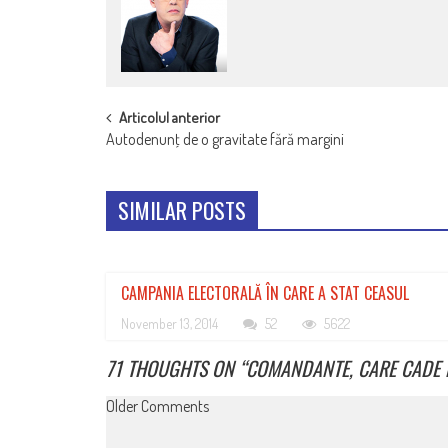
POST
Articolul anterior
Autodenunţ de o gravitate fără margini
NAVIGATION
SIMILAR POSTS
CAMPANIA ELECTORALĂ ÎN CARE A STAT CEASUL
November 13, 2014
52
5622
71 THOUGHTS ON “
COMANDANTE, CARE CADE 
COMMENT
Older Comments
NAVIGATION