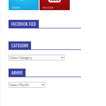
FACEBOOK FEED
CATEGORII
Categorii
ARHIVE
Arhive