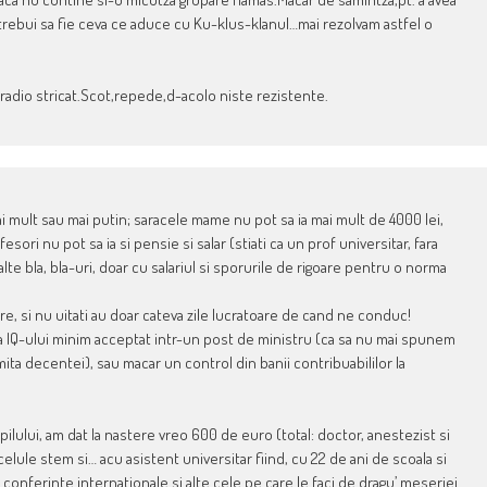
r trebui sa fie ceva ce aduce cu Ku-klus-klanul…mai rezolvam astfel o
n radio stricat.Scot,repede,d-acolo niste rezistente.
i mult sau mai putin; saracele mame nu pot sa ia mai mult de 4000 lei,
fesori nu pot sa ia si pensie si salar (stiati ca un prof universitar, fara
te bla, bla-uri, doar cu salariul si sporurile de rigoare pentru o norma
e, si nu uitati au doar cateva zile lucratoare de cand ne conduc!
ra a IQ-ului minim acceptat intr-un post de ministru (ca sa nu mai spunem
mita decentei), sau macar un control din banii contribuabililor la
ilului, am dat la nastere vreo 600 de euro (total: doctor, anestezist si
lule stem si… acu asistent universitar fiind, cu 22 de ani de scoala si
la conferinte internationale si alte cele pe care le faci de dragu’ meseriei