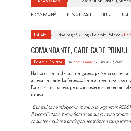
Ziaristul Ion Cristoiu, prima 
NEWS FLASH
PRIMA PAGINĂ
NEWS FLASH
BLOG
GUES
Esti aici:
Prima pagină >
Blog
>
Polemici Politice
>
Com
COMANDANTE, CARE CADE PRIMUL 
Polemici Politice
de
Victor Ciutacu
-
January 7, 2009
Ma bucur ca, in sfarsit, mai gasesc pe Net si comentari
adresa camarilei lui Basescu, ba la a mea, mi-a insenin
Forumist, multumesc pentru incredere, suna tentant ofert
ministri.
“E timpul sa ne refugiem in munti si sa organizam REZIS
fi Victor Ciutacu. Vom infinta acolo sus in munti propria
ca suntem mult mai privilegiati decat fratii nostri partizani