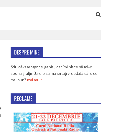
DESPRE MINE
1
Știu că-s arogant și genial, dar îmi place să mi-o
spună și alții. Oare o să mă iertați vreodată că-s cel
a
mai bun?
mai mult
.
u
RECLAME
a
m