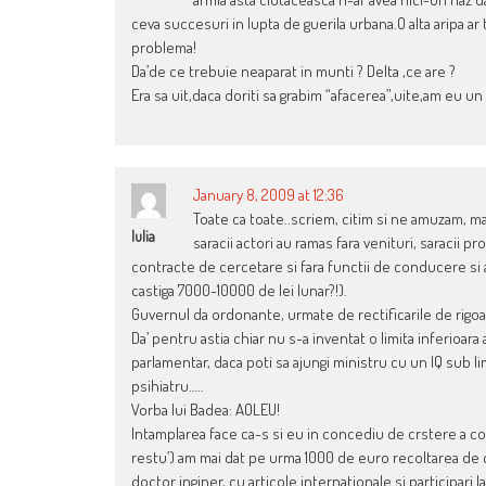
ceva succesuri in lupta de guerila urbana.O alta aripa a
problema!
Da’de ce trebuie neaparat in munti ? Delta ,ce are ?
Era sa uit,daca doriti sa grabim “afacerea”,uite,am eu u
January 8, 2009 at 12:36
Toate ca toate..scriem, citim si ne amuzam, ma
Iulia
saracii actori au ramas fara venituri, saracii pro
contracte de cercetare si fara functii de conducere si al
castiga 7000-10000 de lei lunar?!).
Guvernul da ordonante, urmate de rectificarile de rigoar
Da’ pentru astia chiar nu s-a inventat o limita inferioa
parlamentar, daca poti sa ajungi ministru cu un IQ sub li
psihiatru…..
Vorba lui Badea: AOLEU!
Intamplarea face ca-s si eu in concediu de crstere a cop
restu’) am mai dat pe urma 1000 de euro recoltarea de ce
doctor inginer, cu articole internationale si participari 