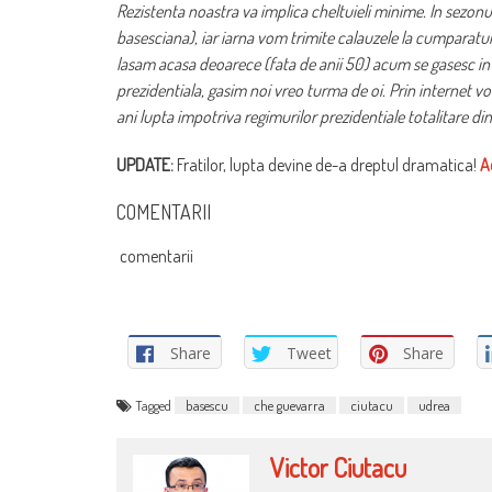
Rezistenta noastra va implica cheltuieli minime. In sezonul c
basesciana), iar iarna vom trimite calauzele la cumparaturi
lasam acasa deoarece (fata de anii 50) acum se gasesc in 
prezidentiala, gasim noi vreo turma de oi. Prin internet vo
ani lupta impotriva regimurilor prezidentiale totalitare din 
UPDATE:
Fratilor, lupta devine de-a dreptul dramatica!
A
COMENTARII
comentarii
Share
Tweet
Share
Tagged
basescu
che guevarra
ciutacu
udrea
Victor Ciutacu