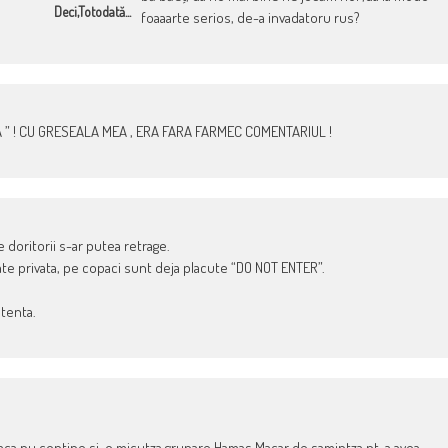
Deci,totodată...
foaaarte serios, de-a invadatoru rus?
 ” ! CU GRESEALA MEA , ERA FARA FARMEC COMENTARIUL !
 doritorii s-ar putea retrage.
ate privata, pe copaci sunt deja placute “DO NOT ENTER”.
stenta.
daca nu contine si-o micutza grupare Hamas.Macar de samintza,pt. a avea