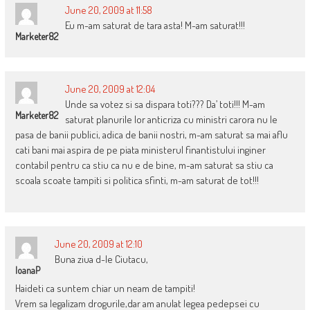
June 20, 2009 at 11:58
Eu m-am saturat de tara asta! M-am saturat!!!
Marketer82
June 20, 2009 at 12:04
Unde sa votez si sa dispara toti??? Da’ toti!!! M-am
Marketer82
saturat planurile lor anticriza cu ministri carora nu le
pasa de banii publici, adica de banii nostri, m-am saturat sa mai aflu
cati bani mai aspira de pe piata ministerul finantistului inginer
contabil pentru ca stiu ca nu e de bine, m-am saturat sa stiu ca
scoala scoate tampiti si politica sfinti, m-am saturat de tot!!!
June 20, 2009 at 12:10
Buna ziua d-le Ciutacu,
IoanaP
Haideti ca suntem chiar un neam de tampiti!
Vrem sa legalizam drogurile,dar am anulat legea pedepsei cu