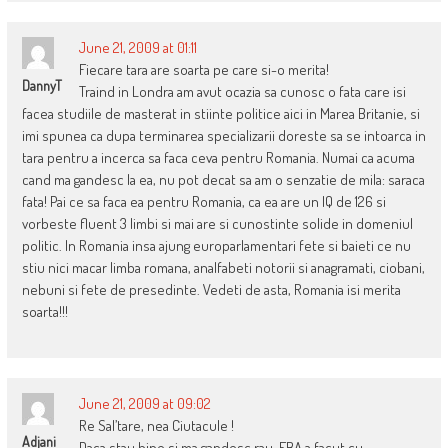
June 21, 2009 at 01:11
Fiecare tara are soarta pe care si-o merita!
DannyT
Traind in Londra am avut ocazia sa cunosc o fata care isi
facea studiile de masterat in stiinte politice aici in Marea Britanie, si
imi spunea ca dupa terminarea specializarii doreste sa se intoarca in
tara pentru a incerca sa faca ceva pentru Romania. Numai ca acuma
cand ma gandesc la ea, nu pot decat sa am o senzatie de mila: saraca
fata! Pai ce sa faca ea pentru Romania, ca ea are un IQ de 126 si
vorbeste fluent 3 limbi si mai are si cunostinte solide in domeniul
politic. In Romania insa ajung europarlamentari fete si baieti ce nu
stiu nici macar limba romana, analfabeti notorii si anagramati, ciobani,
nebuni si fete de presedinte. Vedeti de asta, Romania isi merita
soarta!!!
June 21, 2009 at 09:02
Re Sal’tare, nea Ciutacule !
Adjani
Daca stau bine si ma gandesc rau ,EBA a facut cu