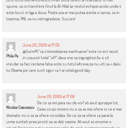
spune, sa isi transfere finul la Al-Hilal iar restul echipei acolo unde ii
este locul: in liga a doua. Poate asa ar mai putea exista o sansa, ca in
toamna, PNL sa nu retrogradeze. Succes!
June 20, 2009 at 17:05
@SorinM;”ca criminalizarea marihuanei”este un act rasist
Phila Pa
in usa;esti total “off”;daca vrei sa ingurgitezi,fa-o cit
vrei,dar sa faci reclama falsa este cu totul altceva;sa nu uiti sa-i daisi
lui Obama pe care sunt sigur ca l-ai votat;good day.
June 20, 2009 at 17:08
De ce sa imi para rau de voi? ati avut aproape tot.
Nicolae Ceausescu
Ceea ce azi nimeni nu o sa va mai ofere si ce e mai
dramatic nu o sa va ofere niciodata. De ce sa va ofere ca pana la
urma sunteti prea prosti sa va dati seama. Ati avut economie o
situati financiara net superioara celei de azi la casatorie primeati un