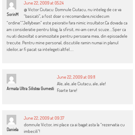
June 22, 2009 at 05:24
@ Victor Ciutacu: Domnule Ciutacu, nu inteleg de ce va
SorinM
“basicati”, a fost doar o recomandare,nicidecum
“ordine”.”Jellybean” este peiorativ fara nimic insultator.Ca dovada ca
am consideratie pentru blog, la sfirsit, mi-am cerut scuze….Sper ca
nu ati dezvoltat o animozitate pentru persoana mea, din episoadele
trecute. Pentru mine personal, discutiile ramin numai in planul
ideilor, ar fi pacat sa intelegeti altfel…..
June 22, 2009 at 09:11
Ale, ale, ale Ciutacu, ale, ale!
Armata Ultra Silistea Gumesti
Foarte tare!
June 22, 2009 at 09:37
domnule Victor, imi place ca ai bagat asta la “rezervatia cu
Daniela
imbecili”!