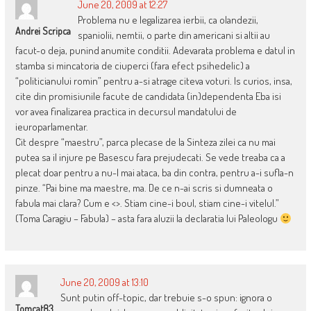
June 20, 2009 at 12:27
Problema nu e legalizarea ierbii, ca olandezii,
Andrei Scripca
spaniolii, nemtii, o parte din americani si altii au
facut-o deja, punind anumite conditii. Adevarata problema e datul in
stamba si mincatoria de ciuperci (fara efect psihedelic) a
“politicianului romin” pentru a-si atrage citeva voturi. Is curios, insa,
cite din promisiunile facute de candidata (in)dependenta Eba isi
vor avea finalizarea practica in decursul mandatului de
ieuroparlamentar.
Cit despre “maestru”, parca plecase de la Sinteza zilei ca nu mai
putea sa il injure pe Basescu fara prejudecati. Se vede treaba ca a
plecat doar pentru a nu-l mai ataca, ba din contra, pentru a-i sufla-n
pinze. “Pai bine ma maestre, ma. De ce n-ai scris si dumneata o
fabula mai clara? Cum e <>. Stiam cine-i boul, stiam cine-i vitelul.”
(Toma Caragiu – Fabula) – asta fara aluzii la declaratia lui Paleologu
June 20, 2009 at 13:10
Sunt putin off-topic, dar trebuie s-o spun: ignora o
Tomcat83