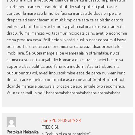
apartament care era usor de platit din salar puteati platiti usor
concedii la mare sau la munte fara sa mancati de doua ori pe zi e
drept ca ati servit tacamuri mult timp dara asta ca sa platim datoria
externa a tarii. Daca azi ar trebui sa platiti datoria externa a tarii va ia
dracu. Nu mai mancati voi tacamuri niciodata ca nu aveti o economie
ce sa produca ceva. Politiceienii vostrii sustin doar consumul bazat
pe import si cresterea economica se datoreaza doar proiectelor
imobiliare. Se putea merge si pe vremea aia in strainatate, nu ca
acuma ca sunteti alungati din Romania din cauza saraciei la care va
supune clasa politica, acei fanarioti moderni. Asa va trebuie, ma
bucur pentru voi, m-ati impuscat miseleste de parca nu v-am ferit
de rusi care va beleau pe toti dar asa e romanul. Sunteti intretinuti
doar de mancare bautura si prostie ce audientele tv o recomanda.
Va urez sa traiti bine!!! hahahahahahahahahahahaha ahahahahaha
June 20, 2009 at 17:28
FREE GIGI,
Portokala Mekanika
si “dati in ei ca sunt vraiste”