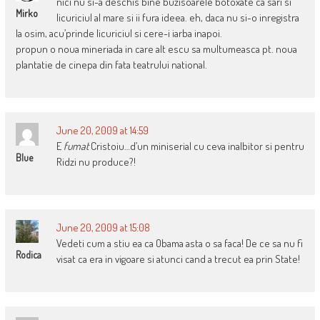
nici nu si-a deschis bine buzisoarele botoxate ca sari si
Mirko
licuriciul al mare si ii fura ideea. eh, daca nu si-o inregistra
la osim, acu’prinde licuriciul si cere-i iarba inapoi.
propun o noua mineriada in care alt escu sa multumeasca pt. noua
plantatie de cinepa din fata teatrului national.
June 20, 2009 at 14:59
E
fumat
Cristoiu…d’un miniserial cu ceva inalbitor si pentru
Blue
Ridzi nu produce?!
June 20, 2009 at 15:08
Vedeti cum a stiu ea ca Obama asta o sa faca! De ce sa nu fi
Rodica
visat ca era in vigoare si atunci cand a trecut ea prin State!