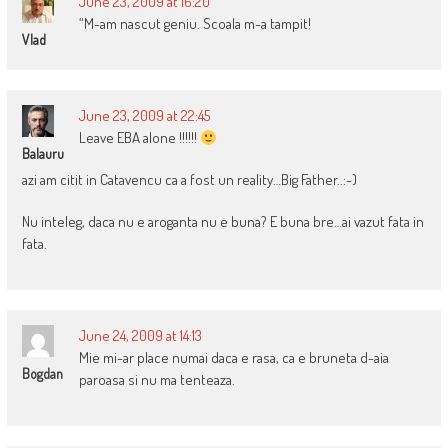
June 23, 2009 at 16:20
“M-am nascut geniu. Scoala m-a tampit!
Vlad
June 23, 2009 at 22:45
Leave EBA alone !!!!!!
Balauru
azi am citit in Catavencu ca a fost un reality…Big Father..:-)
Nu inteleg, daca nu e aroganta nu e buna? E buna bre…ai vazut fata in
fata.
June 24, 2009 at 14:13
Mie mi-ar place numai daca e rasa, ca e bruneta d-aia
Bogdan
paroasa si nu ma tenteaza.