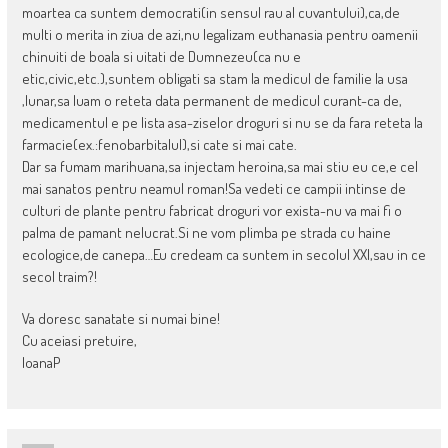
moartea ca suntem democrati(in sensul rau al cuvantului),ca,de
multi o merita in ziua de azi,nu legalizam euthanasia pentru oamenii
chinuiti de boala si uitati de Dumnezeu(ca nu e
etic,civic,etc.),suntem obligati sa stam la medicul de familie la usa
,lunar,sa luam o reteta data permanent de medicul curant-ca de,
medicamentul e pe lista asa-ziselor droguri si nu se da fara reteta la
farmacie(ex.:fenobarbitalul),si cate si mai cate.
Dar sa fumam marihuana,sa injectam heroina,sa mai stiu eu ce,e cel
mai sanatos pentru neamul roman!Sa vedeti ce campii intinse de
culturi de plante pentru fabricat droguri vor exista-nu va mai fi o
palma de pamant nelucrat.Si ne vom plimba pe strada cu haine
ecologice,de canepa…Eu credeam ca suntem in secolul XXI,sau in ce
secol traim?!
Va doresc sanatate si numai bine!
Cu aceiasi pretuire,
IoanaP