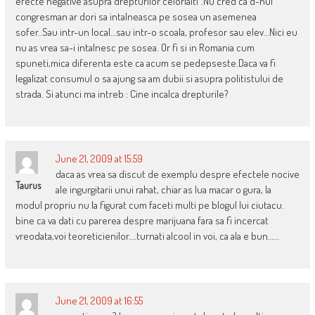
efecte negative asupra drepturilor celorlalti”.Nu cred ca d-nul
congresman ar dori sa intalneasca pe sosea un asemenea
sofer..Sau intr-un local…sau intr-o scoala, profesor sau elev…Nici eu
nu as vrea sa-i intalnesc pe sosea. Or fi si in Romania cum
spuneti,mica diferenta este ca acum se pedepseste.Daca va fi
legalizat consumul o sa ajung sa am dubii si asupra politistului de
strada. Si atunci ma intreb : Cine incalca drepturile?
June 21, 2009 at 15:59
daca as vrea sa discut de exemplu despre efectele nocive
Taurus
ale ingurgitarii unui rahat, chiar as lua macar o gura, la
modul propriu nu la figurat cum faceti multi pe blogul lui ciutacu.
bine ca va dati cu parerea despre marijuana fara sa fi incercat
vreodata,voi teoreticienilor….turnati alcool in voi, ca ala e bun……
June 21, 2009 at 16:55