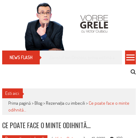
Skip
to
content
Cum îți schimbi, rapid, gratuit și eficient, furniz
NEWS FLASH
Esti aici:
Prima pagină >
Blog
>
Rezervaţia cu imbecili
>
Ce poate face o minte
odihnită…
CE POATE FACE O MINTE ODIHNITĂ…