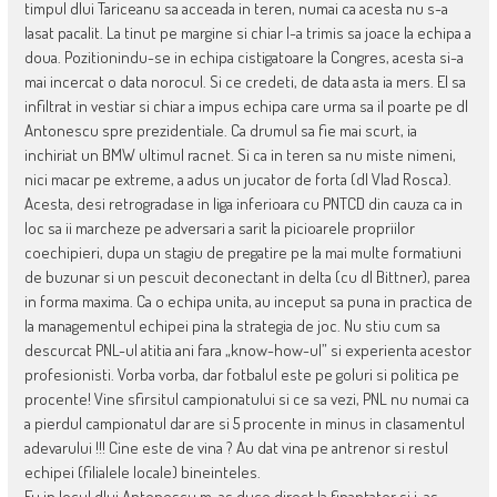
timpul dlui Tariceanu sa acceada in teren, numai ca acesta nu s-a
lasat pacalit. La tinut pe margine si chiar l-a trimis sa joace la echipa a
doua. Pozitionindu-se in echipa cistigatoare la Congres, acesta si-a
mai incercat o data norocul. Si ce credeti, de data asta ia mers. El sa
infiltrat in vestiar si chiar a impus echipa care urma sa il poarte pe dl
Antonescu spre prezidentiale. Ca drumul sa fie mai scurt, ia
inchiriat un BMW ultimul racnet. Si ca in teren sa nu miste nimeni,
nici macar pe extreme, a adus un jucator de forta (dl Vlad Rosca).
Acesta, desi retrogradase in liga inferioara cu PNTCD din cauza ca in
loc sa ii marcheze pe adversari a sarit la picioarele propriilor
coechipieri, dupa un stagiu de pregatire pe la mai multe formatiuni
de buzunar si un pescuit deconectant in delta (cu dl Bittner), parea
in forma maxima. Ca o echipa unita, au inceput sa puna in practica de
la managementul echipei pina la strategia de joc. Nu stiu cum sa
descurcat PNL-ul atitia ani fara „know-how-ul” si experienta acestor
profesionisti. Vorba vorba, dar fotbalul este pe goluri si politica pe
procente! Vine sfirsitul campionatului si ce sa vezi, PNL nu numai ca
a pierdul campionatul dar are si 5 procente in minus in clasamentul
adevarului !!! Cine este de vina ? Au dat vina pe antrenor si restul
echipei (filialele locale) bineinteles.
Eu in locul dlui Antonescu m-as duce direct la finantator si i-as