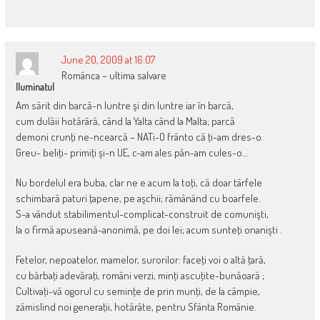
June 20, 2009 at 16:07
Românca – ultima salvare
Iluminatul
Am sărit din barcă-n luntre şi din luntre iar în barcă,
cum dulăii hotărâră, când la Yalta când la Malta; parcă
demoni crunţi ne-ncearcă – NATi-O frânto că ţi-am dres-o.
Greu- beliţi- primiţi şi-n UE, c-am ales pân-am cules-o…
Nu bordelul era buba, clar ne e acum la toţi, că doar târfele
schimbară paturi ţapene, pe aşchii; rămânând cu boarfele.
S-a vândut stabilimentul-complicat-construit de comunişti,
la o firmă apuseană-anonimă, pe doi lei; acum sunteţi onanişti .
Fetelor, nepoatelor, mamelor, surorilor: faceţi voi o altă ţară,
cu bărbaţi adevăraţi, români verzi, minţi ascuţite-bunăoară ;
Cultivaţi-vă ogorul cu seminţe de prin munţi, de la câmpie,
zămislind noi generaţii, hotărâte, pentru Sfânta Românie.