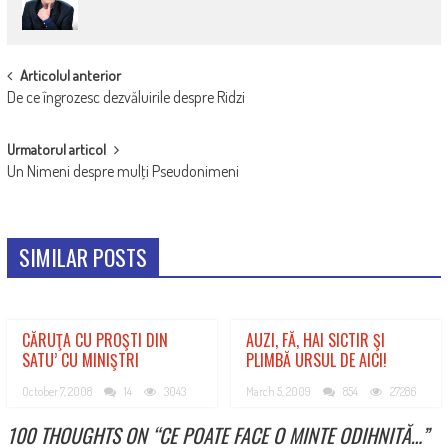
POST
Articolul anterior
De ce îngrozesc dezvăluirile despre Ridzi
NAVIGATION
Urmatorul articol
Un Nimeni despre mulţi Pseudonimeni
SIMILAR POSTS
CĂRUŢA CU PROŞTI DIN
AUZI, FĂ, HAI SICTIR ŞI
SATU’ CU MINIŞTRI
PLIMBĂ URSUL DE AICI!
October 7, 2008
14
3043
March 5, 2009
854
27286
100 THOUGHTS ON “
CE POATE FACE O MINTE ODIHNITĂ…
”