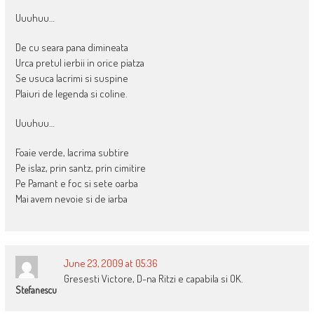
Uuuhuu…
De cu seara pana dimineata
Urca pretul ierbii in orice piatza
Se usuca lacrimi si suspine
Plaiuri de legenda si coline.
Uuuhuu…
Foaie verde, lacrima subtire
Pe islaz, prin santz, prin cimitire
Pe Pamant e foc si sete oarba
Mai avem nevoie si de iarba
June 23, 2009 at 05:36
Gresesti Victore, D-na Ritzi e capabila si OK.
Stefanescu