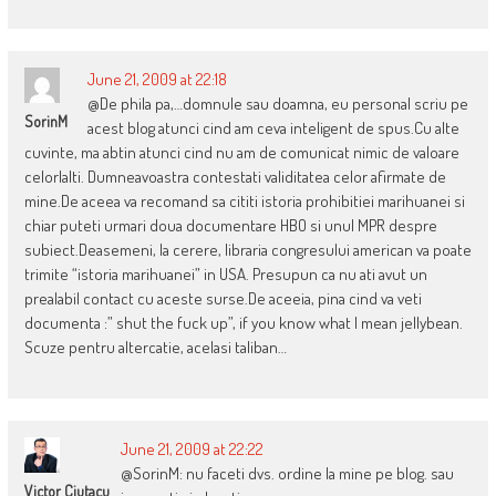
June 21, 2009 at 22:18
@De phila pa,…domnule sau doamna, eu personal scriu pe
SorinM
acest blog atunci cind am ceva inteligent de spus.Cu alte
cuvinte, ma abtin atunci cind nu am de comunicat nimic de valoare
celorlalti. Dumneavoastra contestati validitatea celor afirmate de
mine.De aceea va recomand sa cititi istoria prohibitiei marihuanei si
chiar puteti urmari doua documentare HBO si unul MPR despre
subiect.Deasemeni, la cerere, libraria congresului american va poate
trimite “istoria marihuanei” in USA. Presupun ca nu ati avut un
prealabil contact cu aceste surse.De aceeia, pina cind va veti
documenta :” shut the fuck up”, if you know what I mean jellybean.
Scuze pentru altercatie, acelasi taliban…
June 21, 2009 at 22:22
@SorinM: nu faceti dvs. ordine la mine pe blog. sau
Victor Ciutacu