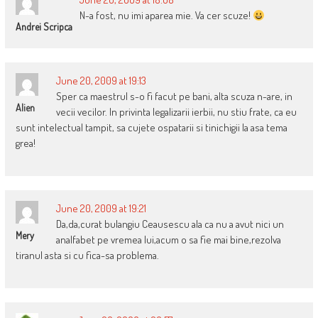
N-a fost, nu imi aparea mie. Va cer scuze!
Andrei Scripca
June 20, 2009 at 19:13
Sper ca maestrul s-o fi facut pe bani, alta scuza n-are, in
Alien
vecii vecilor. In privinta legalizarii ierbii, nu stiu frate, ca eu
sunt intelectual tampit, sa cujete ospatarii si tinichigii la asa tema
grea!
June 20, 2009 at 19:21
Da,da,curat bulangiu Ceausescu ala ca nu a avut nici un
Mery
analfabet pe vremea lui,acum o sa fie mai bine,rezolva
tiranul asta si cu fica-sa problema.