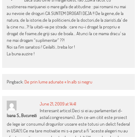
sustinerea marijuanei o mare gafa de atitudine : pai romanii nu mai
au nevoie de droguri CA SUNTEM DROGATI DEJA !! De la gene,de la
natura, de la istorie,de la politicieni,de la doctori,de la ziaristi,da’ de
la cine nu…?! Ia uitati-va pe strada : care nu-i drogat la propriu e
drogat de foame,de griji sau de boala… Atunci la ce mama dracu’ sa
ne mai drogam “suplimentar” ??!
Noi sa fim sanatosi ! Ceilalti…treba lor !
La buna auzire !
Pingback:
De prin lume adunate « In alb si negru
June 21, 2009 at 14:41
Interesant articol.Deci si ei au parlamentari d-
Ioana S., Bucuresti
astia(congresmani)…Din ce-am citit este proiect
de lege iar consumul drogurilor usoare este totusi un delict federal
in USA(!).Ce ma tare motivatie mi s-a parut a fi “aceste alegeri nu au