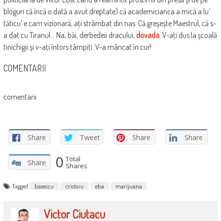
bloguri că încă o dată a avut dreptate) că academicianca a mică a lu’
tăticu’ e cam vizionară, aţi strâmbat din nas. Că greşeşte Maestrul, că s-
a dat cu Tiranul… Na, băi, derbedeii dracului,
dovada
. V-aţi dus la şcoală
tinichigii şi v-aţi întors tâmpiţi. V-a mâncat în cur!
COMENTARII
comentarii
Share
Tweet
Share
Share
0
Total
Share
Shares
Tagged
basescu
cristoiu
eba
marijuana
Victor Ciutacu