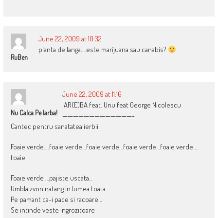
June 22, 2009 at 10:32
planta de langa….este marijuana sau canabis?
RuBen
June 22, 2009 at 11:16
IAR(E)BA feat. Unu feat George Nicolescu
Nu Calca Pe Iarba!
—————————————-
Cantec pentru sanatatea ierbii
Foaie verde….foaie verde…foaie verde…foaie verde…foaie verde…
foaie
Foaie verde …pajiste uscata..
Umbla zvon natang in lumea toata..
Pe pamant ca-i pace si racoare…
Se intinde veste-ngrozitoare