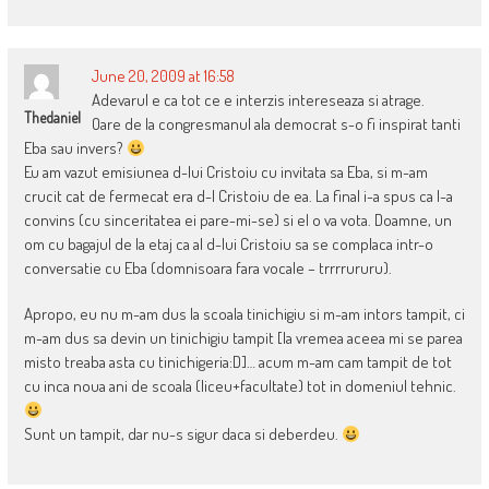
June 20, 2009 at 16:58
Adevarul e ca tot ce e interzis intereseaza si atrage.
Thedaniel
Oare de la congresmanul ala democrat s-o fi inspirat tanti
Eba sau invers?
Eu am vazut emisiunea d-lui Cristoiu cu invitata sa Eba, si m-am
crucit cat de fermecat era d-l Cristoiu de ea. La final i-a spus ca l-a
convins (cu sinceritatea ei pare-mi-se) si el o va vota. Doamne, un
om cu bagajul de la etaj ca al d-lui Cristoiu sa se complaca intr-o
conversatie cu Eba (domnisoara fara vocale – trrrrururu).
Apropo, eu nu m-am dus la scoala tinichigiu si m-am intors tampit, ci
m-am dus sa devin un tinichigiu tampit [la vremea aceea mi se parea
misto treaba asta cu tinichigeria:D]… acum m-am cam tampit de tot
cu inca noua ani de scoala (liceu+facultate) tot in domeniul tehnic.
Sunt un tampit, dar nu-s sigur daca si deberdeu.