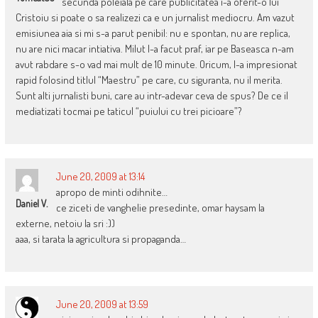
secunda poleiala pe care publicitatea i-a oferit-o lui
Cristoiu si poate o sa realizezi ca e un jurnalist mediocru. Am vazut
emisiunea aia si mi s-a parut penibil: nu e spontan, nu are replica,
nu are nici macar intiativa. Milut l-a facut praf, iar pe Baseasca n-am
avut rabdare s-o vad mai mult de 10 minute. Oricum, l-a impresionat
rapid folosind titlul “Maestru” pe care, cu siguranta, nu il merita.
Sunt alti jurnalisti buni, care au intr-adevar ceva de spus? De ce il
mediatizati tocmai pe taticul “puiului cu trei picioare”?
June 20, 2009 at 13:14
apropo de minti odihnite…
Daniel V.
ce ziceti de vanghelie presedinte, omar haysam la
externe, netoiu la sri :))
aaa, si tarata la agricultura si propaganda…
June 20, 2009 at 13:59