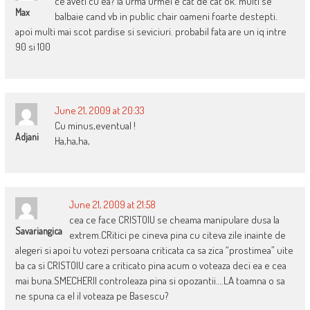
ce aveti cu ea? la urma urmei e cat de cat ok. multi se
Max
balbaie cand vb in public chair oameni foarte destepti.
apoi multi mai scot pardise si seviciuri. probabil fata are un iq intre
90 si 100
June 21, 2009 at 20:33
Cu minus,eventual !
Adjani
Ha,ha,ha,
June 21, 2009 at 21:58
cea ce face CRISTOIU se cheama manipulare dusa la
Savariangica
extrem.CRitici pe cineva pina cu citeva zile inainte de
alegeri si apoi tu votezi persoana criticata ca sa zica “prostimea” uite
ba ca si CRISTOIU care a criticato pina acum o voteaza deci ea e cea
mai buna.SMECHERII controleaza pina si opozantii….LA toamna o sa
ne spuna ca el il voteaza pe Basescu?