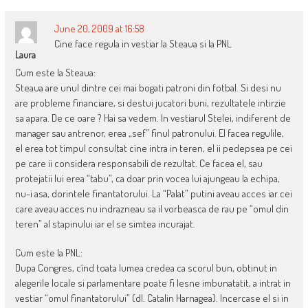
June 20, 2009 at 16:58
Cine face regula in vestiar la Steaua si la PNL
Laura
Cum este la Steaua:
Steaua are unul dintre cei mai bogati patroni din fotbal. Si desi nu
are probleme financiare, si destui jucatori buni, rezultatele intirzie
sa apara. De ce oare ? Hai sa vedem. In vestiarul Stelei, indiferent de
manager sau antrenor, erea „sef” finul patronului. El facea regulile,
el erea tot timpul consultat cine intra in teren, el ii pedepsea pe cei
pe care ii considera responsabili de rezultat. Ce facea el, sau
protejatii lui erea “tabu”, ca doar prin vocea lui ajungeau la echipa,
nu-i asa, dorintele finantatorului. La “Palat” putini aveau acces iar cei
care aveau acces nu indrazneau sa il vorbeasca de rau pe “omul din
teren” al stapinului iar el se simtea incurajat.
Cum este la PNL:
Dupa Congres, cînd toata lumea credea ca scorul bun, obtinut in
alegerile locale si parlamentare poate fi lesne imbunatatit, a intrat in
vestiar “omul finantatorului” (dl. Catalin Harnagea). Incercase el si in