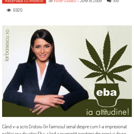
Rezervaţia cu imbecili
100
de
Victor Ciutacu
-
June 19, 2009
6920
Când v-a scris Cristoiu (în faimosul serial despre cum l-a impresionat
politiciana de viitor Eba, când a reamintit prostimii din presă şi de pe