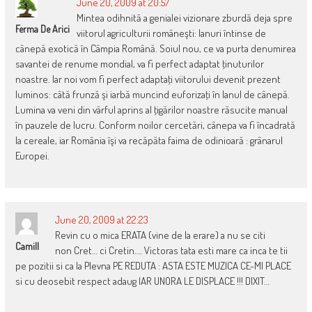
June 20, 2009 at 20:57
Mintea odihnită a genialei vizionare zburdă deja spre
Ferma De Arici
viitorul agriculturii româneşti: lanuri întinse de
cânepă exotică în Câmpia Română. Soiul nou, ce va purta denumirea
savantei de renume mondial, va fi perfect adaptat ţinuturilor
noastre. Iar noi vom fi perfect adaptaţi viitorului devenit prezent
luminos: câtă frunză şi iarbă muncind euforizaţi în lanul de cânepă.
Lumina va veni din vârful aprins al ţigărilor noastre răsucite manual
în pauzele de lucru. Conform noilor cercetări, cânepa va fi încadrată
la cereale, iar România îşi va recăpăta faima de odinioară : grânarul
Europei.
June 20, 2009 at 22:23
Revin cu o mica ERATA (vine de la erare) a nu se citi
Camill
non Cret… ci Cretin…. Victoras tata esti mare ca inca te tii
pe pozitii si ca la Plevna PE REDUTA : ASTA ESTE MUZICA CE-MI PLACE
si cu deosebit respect adaug IAR UNORA LE DISPLACE !!! DIXIT…