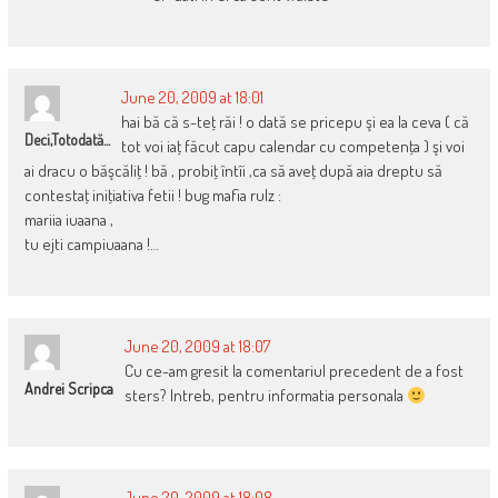
June 20, 2009 at 18:01
hai bă că s-teţ răi ! o dată se pricepu şi ea la ceva ( că
Deci,totodată...
tot voi iaţ făcut capu calendar cu competenţa ) şi voi
ai dracu o băşcăliţ ! bă , probiţ întîi ,ca să aveţ după aia dreptu să
contestaţ iniţiativa fetii ! bug mafia rulz :
mariia iuaana ,
tu ejti campiuaana !…
June 20, 2009 at 18:07
Cu ce-am gresit la comentariul precedent de a fost
Andrei Scripca
sters? Intreb, pentru informatia personala
June 20, 2009 at 18:08