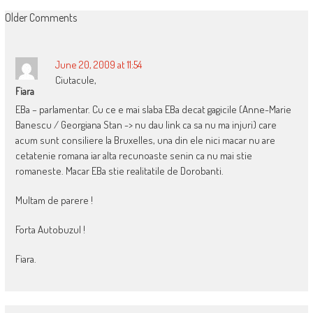
COMMENT
Older Comments
NAVIGATION
June 20, 2009 at 11:54
Ciutacule,
Fiara
EBa – parlamentar. Cu ce e mai slaba EBa decat gagicile (Anne-Marie
Banescu / Georgiana Stan -> nu dau link ca sa nu ma injuri) care
acum sunt consiliere la Bruxelles, una din ele nici macar nu are
cetatenie romana iar alta recunoaste senin ca nu mai stie
romaneste. Macar EBa stie realitatile de Dorobanti.
Multam de parere !
Forta Autobuzul !
Fiara.