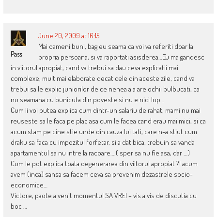
June 20, 2009 at 16:15
Mai oameni buni, bag eu seama ca voi va referiti doar la
Pass
propria persoana, si va raportati asisderea…Eu ma gandesc
in viitorul apropiat, cand va trebui sa dau ceva explicatii mai
complexe, mult mai elaborate decat cele din aceste zile, cand va
trebui sa le explic juniorilor de ce nenea ala are ochii bulbucati, ca
nu seamana cu bunicuta din poveste si nu e nici lup…
Cum ii voi putea explica cum dintr-un salariu de rahat, mami nu mai
reuseste sa le faca pe plac asa cum le facea cand erau mai mici, si ca
acum stam pe cine stie unde din cauza lui tati, care n-a stiut cum
draku sa faca cu impozitul forfetar, si a dat bica, trebuin sa vanda
apartamentul sa nu intre la racoare….( sper sa nu fie asa, dar …)
Cum le pot explica toata degenerarea din viitorul apropiat ?! acum
avem (inca) sansa sa facem ceva sa prevenim dezastrele socio-
economice…
Victore, paote a venit momentul SA VREI – vis a vis de discutia cu
boc …