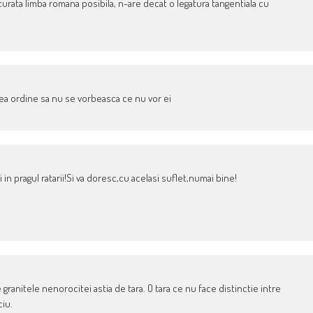
curata limba romana posibila, n-are decat o legatura tangentiala cu
 dea ordine sa nu se vorbeasca ce nu vor ei
in pragul ratarii!Si va doresc,cu acelasi suflet,numai bine!
 granitele nenorocitei astia de tara. O tara ce nu face distinctie intre
ciu.