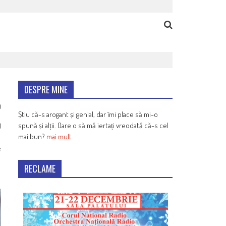
DESPRE MINE
0
Știu că-s arogant și genial, dar îmi place să mi-o
spună și alții. Oare o să mă iertați vreodată că-s cel
)
mai bun?
mai mult
e
RECLAME