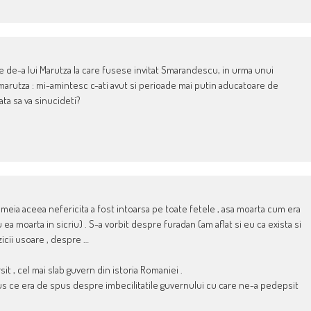
e de-a lui Marutza la care fusese invitat Smarandescu, in urma unui
arutza : mi-amintesc c-ati avut si perioade mai putin aducatoare de
ta sa va sinucideti?
meia aceea nefericita a fost intoarsa pe toate fetele , asa moarta cum era
 ea moarta in sicriu) . S-a vorbit despre furadan (am aflat si eu ca exista si
zicii usoare , despre …
rsit , cel mai slab guvern din istoria Romaniei .
spus ce era de spus despre imbecilitatile guvernului cu care ne-a pedepsit