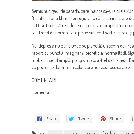
Semisinucigaşii de paradă, care înainte să-şi ia zilele 
Bolintin istoria khmerilor roşii, s-au căţărat cinic pe-o
LCD. Se tinde către inducerea, pe baza complicităţii unor
fals trend de normalitate pe un subiect foarte sensibil şi
Nu, depresia nu e (niciunde pe planetă) un semn de firesc
raport cu punctul imaginar şi teoretic al normalităţii. Sig
multe ori se întâmplă, pur şi simplu, astfel de tragedii. 
ca proscrişi/damnarea celor care nu recunosc că au vrut
COMENTARII
comentarii
Share
Tweet
Share
Tagged
bichir
cinism
depresie
furadan
irespons