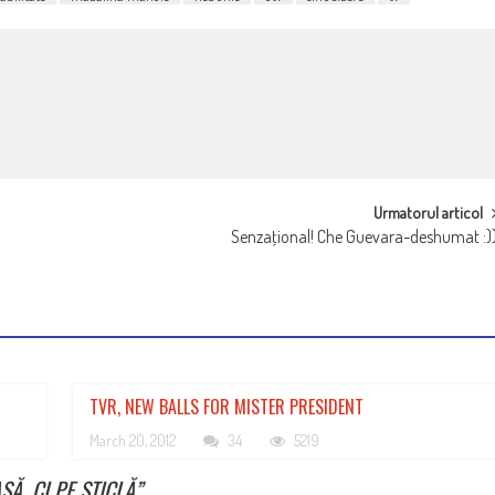
Urmatorul articol
Senzaţional! Che Guevara-deshumat :)
TVR, NEW BALLS FOR MISTER PRESIDENT
March 20, 2012
34
5219
Ă, CI PE STICLĂ
”