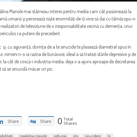
Mădălina Manole mai stârneau interes pentru media cam cât pasionează la
 dramă umană şi perorează nişte enormităţi de-ţi vine să dai cu târnăcopu-n
 realizatori de televiziune de o iresponsabilitate vecină cu demenţa, unui
 periculos ca putere de precedent.
 şi, cu siguranţă, dorinţa de a te sinucide te plasează diametral opus în
ur, nimeni n-o ia razna de bunăvoie, ideal a să tratezi stările depresive şi de
Dar, la cât de cinică-i industria media, deja s-a ajuns aproape de decretarea
 să se sinucidă măcar un pic.
0
Total
Share
Share
Shares
abilitate
madalina manole
nebunie
otv
sinucidere
tv