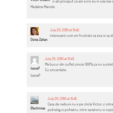
n-ati priceput ce am scris eu in cea mai 
Madalina Manole.
July 20, 2010 at 15:42
interesant cum vin frustratii sa zica si sa
Doina Zahan
July 20, 2010 at 15:43
Ma bucur din suflet,sincer 100%,ca nu sunteti 
IoanaP
Cu sinceritate,
IoanaP
July 20, 2010 at 15:45
Casa de nebuni nu e pe sticla Victor, ci intre
Blackmesa
psiholog si psihiatru, intre sanatoriu si ospi