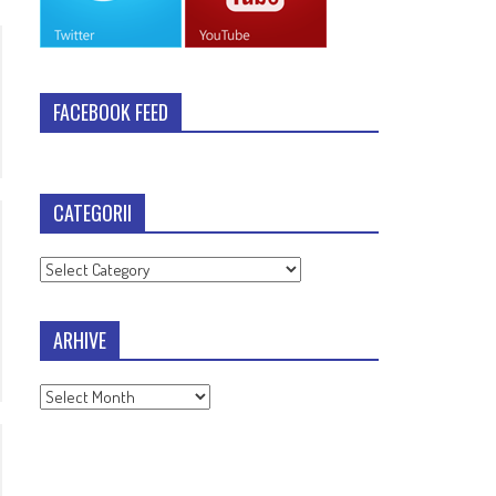
FACEBOOK FEED
CATEGORII
Categorii
ARHIVE
Arhive