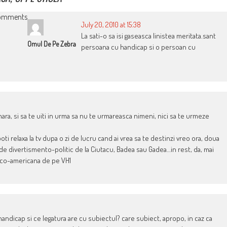
omments
July 20, 2010 at 15:38
La sati-o sa isi gaseasca linistea meritata.sant
Omul De Pe Zebra
persoana cu handicap si o persoan cu
 Sahara, si sa te uiti in urma sa nu te urmareasca nimeni, nici sa te urmeze
poti relaxa la tv dupa o zi de lucru cand ai vrea sa te destinzi vreo ora, doua
 de divertismento-politic de la Ciutacu, Badea sau Gadea…in rest, da, mai
anico-americana de pe VH1
ndicap si ce legatura are cu subiectul? care subiect, apropo, in caz ca