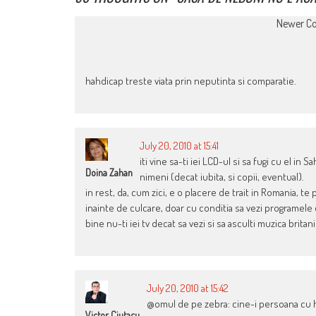
COMMENT
Newer C
NAVIGATION
hahdicap treste viata prin neputinta si comparatie.
July 20, 2010 at 15:41
iti vine sa-ti iei LCD-ul si sa fugi cu el in
Doina Zahan
nimeni (decat iubita, si copii, eventual).
in rest, da, cum zici, e o placere de trait in Romania, te 
inainte de culcare, doar cu conditia sa vezi programele
bine nu-ti iei tv decat sa vezi si sa asculti muzica brit
July 20, 2010 at 15:42
@omul de pe zebra: cine-i persoana cu ha
Victor Ciutacu