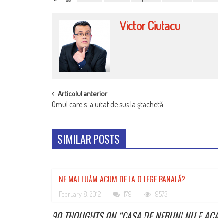
Victor Ciutacu
POST
Articolul anterior
Omul care s-a uitat de sus la ştachetă
NAVIGATION
SIMILAR POSTS
NE MAI LUĂM ACUM DE LA O LEGE BANALĂ?
February 8, 2012
179
9573
90 THOUGHTS ON “
CASA DE NEBUNI NU E ACAS