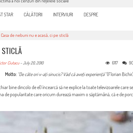
victimă a noi cenzuri din rețelele sociale
T STAR
CĂLĂTORII
INTERVIURI
DESPRE
>
Casa de nebuni nu e acasă, ci pe sticlă
 STICLĂ
6117
9
ctor Ciutacu
-
July 20, 2010
Motto:
“De câte ori v-aţi sinucis? Văd că aveţi experienţă”
(Florian Bichir
, chiar bine dincolo de el) încearcă să ne explice la toate televizoarele care s
ruma de popularitate care oricum durează maxim o săptămână, că e de porc