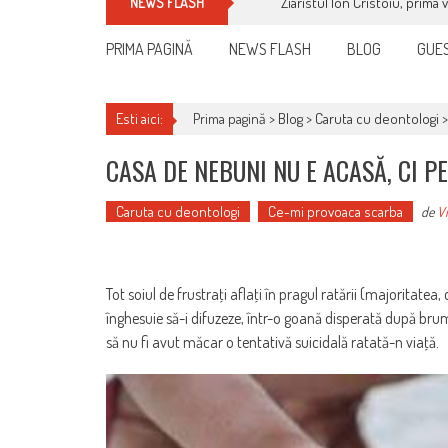
Ziaristul Ion Cristoiu, prima 
NEWS FLASH
PRIMA PAGINĂ
NEWS FLASH
BLOG
GUES
Esti aici:
Prima pagină >
Blog
>
Caruta cu deontologi
CASA DE NEBUNI NU E ACASĂ, CI PE
Caruta cu deontologi
Ce-mi provoaca scarba
de
Vi
Tot soiul de frustraţi aflaţi în pragul ratării (majoritatea
înghesuie să-i difuzeze, într-o goană disperată după b
să nu fi avut măcar o tentativă suicidală ratată-n viaţă.