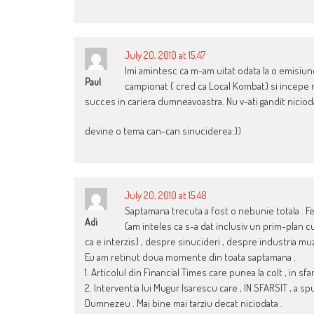
July 20, 2010 at 15:47
Imi amintesc ca m-am uitat odata la o emisiun
Paul
campionat ( cred ca Local Kombat) si incepe m
succes in cariera dumneavoastra. Nu v-ati gandit nicioda
devine o tema can-can sinuciderea:))
July 20, 2010 at 15:48
Saptamana trecuta a fost o nebunie totala . Fe
Adi
(am inteles ca s-a dat inclusiv un prim-plan cu
ca e interzis) , despre sinucideri , despre industria mu
Eu am retinut doua momente din toata saptamana :
1. Articolul din Financial Times care punea la colt , in sfa
2. Interventia lui Mugur Isarescu care , IN SFARSIT , a 
Dumnezeu . Mai bine mai tarziu decat niciodata .