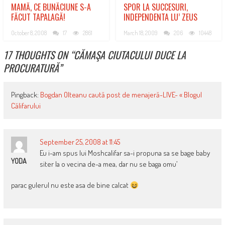
MAMĂ, CE BUNĂCIUNE S-A
SPOR LA SUCCESURI,
FĂCUT TAPALAGĂ!
INDEPENDENTA LU’ ZEUS
October 8, 2008
17
2861
March 18, 2009
206
10448
17 THOUGHTS ON “
CĂMAŞA CIUTACULUI DUCE LA
PROCURATURĂ
”
Pingback:
Bogdan Olteanu caută post de menajeră-LIVE- « Blogul
Călifarului
September 25, 2008 at 11:45
Eu i-am spus lui Moshcalifar sa-i propuna sa se bage baby
YODA
siter la o vecina de-a mea, dar nu se baga omu’
parac gulerul nu este asa de bine calcat