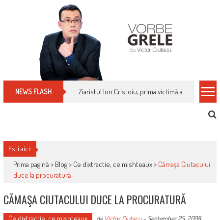
Skip
to
content
Ziaristul Ion Cristoiu, prima victimă a noi cenzuri 
NEWS FLASH
Esti aici:
Prima pagină >
Blog
>
Ce dixtractie, ce mishteaux
>
Cămaşa Ciutacului
duce la procuratură
CĂMAŞA CIUTACULUI DUCE LA PROCURATURĂ
Ce dixtractie, ce mishteaux
de
Victor Ciutacu
-
September 25, 2008