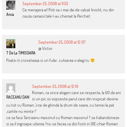
September 25, 2008 at 11:53
Ce menajera ai! Poti sa-i mai dai de calcat linistit, nu din
Anca
cauza camasii tale l-au chemat la Parchet.
September 25, 2008 at 12:07
@ Victor
T De La TIMISOARA
Poate-ti croseteaza si un fular…culoarea o alegi tu
September 25, 2008 at 12:19
Roman, ca orice alogen care se respecta, la 60 de ani
RACEANU DAN
si un pic isi vopseste parul care din inspicat devine
cu tot cu Roman ,’crai de ghinda la drum de seara, cu temei la pat
,cartile nu minte !”
ce sa faca Tariceanu masonul cu Roman masonul ? sa il abandoneze
si sa il ingroape uitarea ?nu se facea ca doi fosti in DIE-chiar Roman