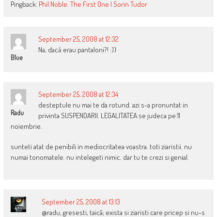
Pingback:
Phil Noble: The First One | Sorin Tudor
September 25, 2008 at 12:32
Na, dacă erau pantaloni?! :))
Blue
September 25, 2008 at 12:34
desteptule nu mai te da rotund. azi s-a pronuntat in
Radu
privinta SUSPENDARII. LEGALITATEA se judeca pe 11
noiembrie.
sunteti atat de penibili in mediocritatea voastra. toti ziaristii. nu
numai tonomatele. nu intelegeti nimic. dar tu te crezi si genial.
September 25, 2008 at 13:13
@radu, gresesti, taicã; exista si ziaristi care pricep si nu-s