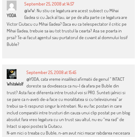
September 25, 2008 at 14:57
@WW: Nu stiu ce legatura are acest subiect cu Mihai
YODA
Gadea si cu Jack al tau, iar pe de alta parte ce legatura are
Victor Ciutacu cu Mihai Gadea? Daca eu ca telespectator il critic pe
Mihai Gadea, trebuie sa iau tot trustul la cearta? Asa se poarta in
prsa? Te-ai facut agentul sau purtatorul de cuvant al domnului Iosif
Buble?
September 25, 2008 at 15:45
@YODA, cata vreme insalilezi afirmatii de genul ” INTACT
WhiteWolf
doreste sa dovdeasca ca nu-l da afara pe Buble din
trust? Asta face diferenta intre trustul voi si PRO. Sunteti jalnici si
se pare ca n-aveti de-a face cu moralitatea si cu televiziunea” ar
trebui sa-ti raspunzi singur la intrebari. Nu eu fac postari in care
includ comparatii intre trusturi din cauza unui clip postat pe un blog
absolut fara vreo legatura cu un trust sau altul, nu eu “ma rad” de
Intact si apoi postez la Ciutacu.
N-am nici o treaba cu Buble, n-am avut nici macar rabdarea necesara