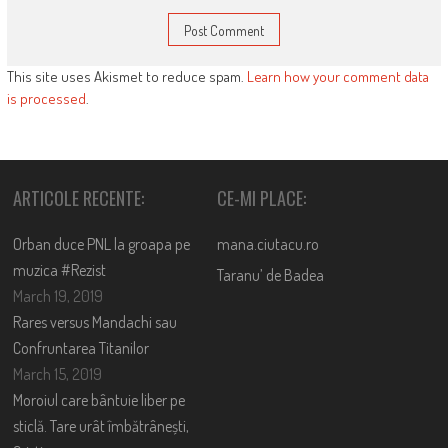
This site uses Akismet to reduce spam.
Learn how your comment data
is processed
.
ARTICOLE RECENTE:
CE-MI PLACE:
Orban duce PNL la groapa pe
mana.ciutacu.ro
muzica #Rezist
Taranu’ de Badea
March 19, 2019
Rares versus Mandachi sau
Confruntarea Titanilor
March 15, 2019
Moroiul care bântuie liber pe
sticlă. Tare urât îmbătrânești,