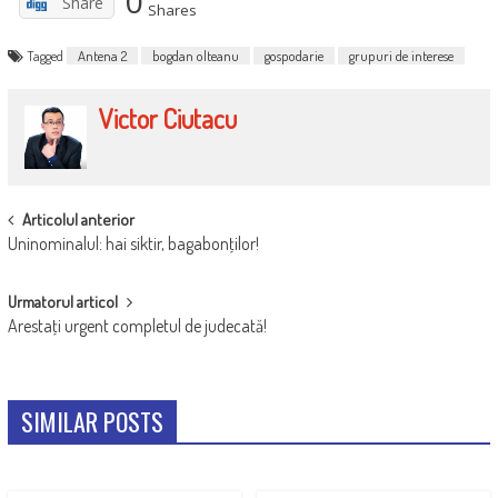
0
Share
Shares
Tagged
Antena 2
bogdan olteanu
gospodarie
grupuri de interese
Victor Ciutacu
POST
Articolul anterior
Uninominalul: hai siktir, bagabonţilor!
NAVIGATION
Urmatorul articol
Arestaţi urgent completul de judecată!
SIMILAR POSTS