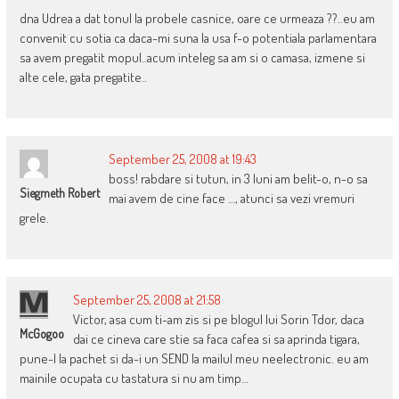
dna Udrea a dat tonul la probele casnice, oare ce urmeaza ??..eu am
convenit cu sotia ca daca-mi suna la usa f-o potentiala parlamentara
sa avem pregatit mopul..acum inteleg sa am si o camasa, izmene si
alte cele, gata pregatite..
September 25, 2008 at 19:43
boss! rabdare si tutun, in 3 luni am belit-o, n-o sa
Siegmeth Robert
mai avem de cine face …, atunci sa vezi vremuri
grele.
September 25, 2008 at 21:58
Victor, asa cum ti-am zis si pe blogul lui Sorin Tdor, daca
McGogoo
dai ce cineva care stie sa faca cafea si sa aprinda tigara,
pune-l la pachet si da-i un SEND la mailul meu neelectronic. eu am
mainile ocupata cu tastatura si nu am timp…