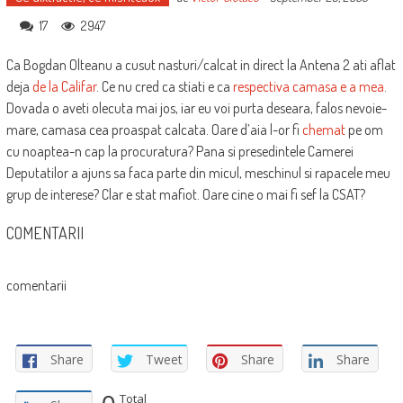
17
2947
Ca Bogdan Olteanu a cusut nasturi/calcat in direct la Antena 2 ati aflat
deja
de la Califar
. Ce nu cred ca stiati e ca
respectiva camasa e a mea
.
Dovada o aveti olecuta mai jos, iar eu voi purta deseara, falos nevoie-
mare, camasa cea proaspat calcata. Oare d’aia l-or fi
chemat
pe om
cu noaptea-n cap la procuratura? Pana si presedintele Camerei
Deputatilor a ajuns sa faca parte din micul, meschinul si rapacele meu
grup de interese? Clar e stat mafiot. Oare cine o mai fi sef la CSAT?
COMENTARII
comentarii
Share
Tweet
Share
Share
Total