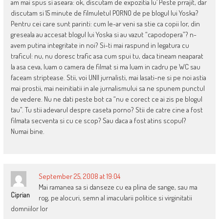
am mai spus si aseara: ok, discutam de expozitia lu’ Peste prrajit, dar
discutam si 15 minute de filmuletul PORNO de pe blogul lui Yoska?
Pentru cei care sunt parinti: cum le-ar veni sa stie ca copii lor, din
greseala au accesat blogul lui Yoska si au vazut “capodopera”? n-
avem putina integritate in noi? Si-ti mai raspund in legatura cu
traficul: nu, nu doresc trafic asa cum spui tu, daca tineam neaparat
la asa ceva, luam o camera de filmat si ma luam in cadru pe WC sau
faceam striptease. Stii, voi UNII jurnalisti, mai lasati-ne si pe noi astia
mai prostii, mai neinitiatii in ale jurnalismului sa ne spunem punctul
de vedere. Nu ne dati peste bot ca “nu e corect ce ai zis pe blogul
tau”. Tu stii adevarul despre caseta porno? Stii de catre cine a fost
filmata secventa si cu ce scop? Sau daca a fost atins scopul?
Numai bine.
September 25, 2008 at 19:04
Mai ramanea sa si danseze cu ea plina de sange, sau ma
Ciprian
rog, pe alocuri, semn al imacularii politice si virginitatii
domniilor lor