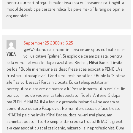
pentru a urmari intregul filmulet insa asta nu inseamna ca-i inghit la
modul deosebit pe cei care ridica “ba pe-a ma-tii” la rang de opinie
argumentata
September 25, 2008 at 16:25
@WW: da, nu dau inapoi in ceea ce am spus cu toate ca-mi
YODA
voi lua cateva “palme”. Si explic de ce am zis asta: pentru
ca la numai cateva zile dupa cazul Anca Birchall, Mihai Gadea il invita
pe Iosif Buble in emisiune sa descifreze acea expozitie PENIBILA a
frustratului patapievici. Cand a mai fost invitat Iosif Buble la “Sinteza
zilei” sa vorbeasca? Parca niciodata. Eu ca telespectator am
perceput ca o spalare de pacate a lui Yoska intrarea lui in emisie.Din
punctul meu de vedere, ca telespectator fidel al Antenei 3 dupa
ora 21.00, MIHAI GADEA a facut o greseala invitandu-l pe acesta sa
comenteze despre Patapievici. Nu ma intereseaza ce face trustul
INTACTsi pe cine invita Mihai Gadea, daca nu-mi mai place, am
schimbat postul- foarte simplu, dar cred ca trustul INTACT a gresit,
s-a cam asociat cu acel caz josnic, mizerabil si neprofesionist. Cum