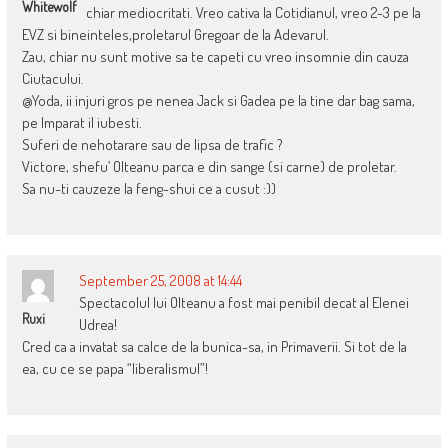
Whitewolf
chiar mediocritati. Vreo cativa la Cotidianul, vreo 2-3 pe la
EVZ si bineinteles,proletarul Gregoar de la Adevarul.
Zau, chiar nu sunt motive sa te capeti cu vreo insomnie din cauza
Ciutacului.
@Yoda, ii injuri gros pe nenea Jack si Gadea pe la tine dar bag sama,
pe Imparat il iubesti.
Suferi de nehotarare sau de lipsa de trafic ?
Victore, shefu’ Olteanu parca e din sange (si carne) de proletar.
Sa nu-ti cauzeze la feng-shui ce a cusut :))
September 25, 2008 at 14:44
Spectacolul lui Olteanu a fost mai penibil decat al Elenei
Ruxi
Udrea!
Cred ca a invatat sa calce de la bunica-sa, in Primaverii. Si tot de la
ea, cu ce se papa “liberalismul”!