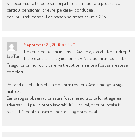
s-a exprimat ca trebuie sa ajunga la “ciolan “-adica la putere-cu
partidul pensionarilor evrei pe care-l conducea !
deci nu uitati masonul de mason se freaca acum si 2 in 1 !
September 25, 2008 at 12:20
De acum ne batem in juristi. Cavaleria, atacati flancul drept!
Lao Tse
Base e acelasi caraghios primitiv. Nu citisem articolul, dar
fii sigur ca primul lucru care i-a trecut prin minte a fost sa aresteze
completul.
Pe cand o lupta dreapta in ciorapi mirositori? Acolo merge la sigur
matrozul!
Dar va rog sa observati ca asta a fost mereu tactica lui: atragerea
adversarului pe un teren favorabil lui. E brutal, pt ca nu poate fi
subtil. E “spontan”, caci nu poate fi logic si calculat.