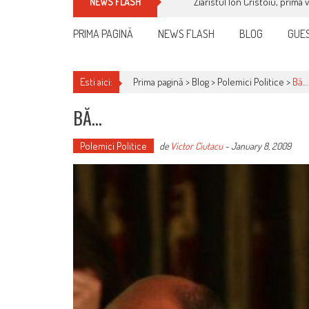
Ziaristul Ion Cristoiu, prima 
NEWS FLASH
PRIMA PAGINĂ
NEWS FLASH
BLOG
GUES
Esti aici:
Prima pagină >
Blog
>
Polemici Politice
>
Bă…
BĂ…
Polemici Politice
de
Victor Ciutacu
-
January 8, 2009