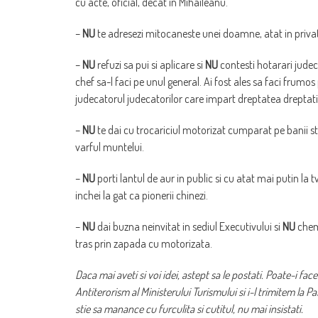
cu acte, oficial, decat in Mihaileanu.
–
NU
te adresezi mitocaneste unei doamne, atat in privat, 
–
NU
refuzi sa pui si aplicare si
NU
contesti hotarari judeca
chef sa-l faci pe unul general. Ai fost ales sa faci frumos 
judecatorul judecatorilor care impart dreptatea dreptatil
–
NU
te dai cu trocariciul motorizat cumparat pe banii st
varful muntelui.
–
NU
porti lantul de aur in public si cu atat mai putin la tv.
inchei la gat ca pionerii chinezi.
–
NU
dai buzna neinvitat in sediul Executivului si
NU
chemi
tras prin zapada cu motorizata.
Daca mai aveti si voi idei, astept sa le postati. Poate-i 
Antiterorism al Ministerului Turismului si i-l trimitem la Pa
stie sa manance cu furculita si cutitul, nu mai insistati.