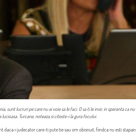
, sunt lucruri pe care nu ai voie sa le faci. O sa ti le insir, in speranta ca nu
 lucioasa. Turcane, noteaza si citeste-i la gura focului.
nt daca-i judecator care-ti pute tie sau om obisnuit, fiindca nu esti stapan