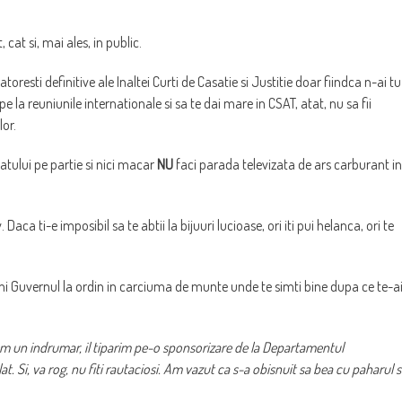
cat si, mai ales, in public.
toresti definitive ale Inaltei Curti de Casatie si Justitie doar fiindca n-ai tu
pe la reuniunile internationale si sa te dai mare in CSAT, atat, nu sa fii
or.
atului pe partie si nici macar
NU
faci parada televizata de ars carburant in
 Daca ti-e imposibil sa te abtii la bijuuri lucioase, ori iti pui helanca, ori te
 Guvernul la ordin in carciuma de munte unde te simti bine dupa ce te-a
facem un indrumar, il tiparim pe-o sponsorizare de la Departamentul
lat. Si, va rog, nu fiti rautaciosi. Am vazut ca s-a obisnuit sa bea cu paharul s