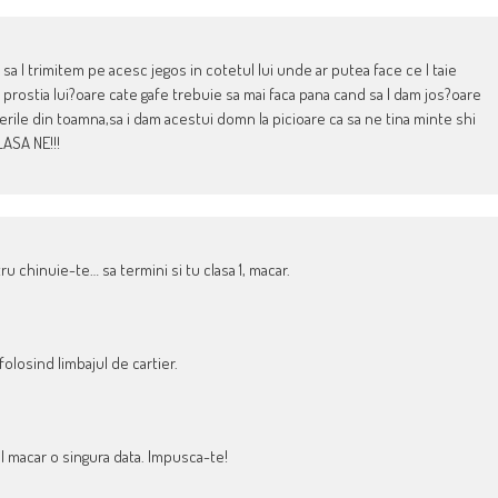
a l trimitem pe acesc jegos in cotetul lui unde ar putea face ce l taie
prostia lui?oare cate gafe trebuie sa mai faca pana cand sa l dam jos?oare
rile din toamna,sa i dam acestui domn la picioare ca sa ne tina minte shi
ASA NE!!!
ru chinuie-te… sa termini si tu clasa 1, macar.
folosind limbajul de cartier.
l macar o singura data. Impusca-te!