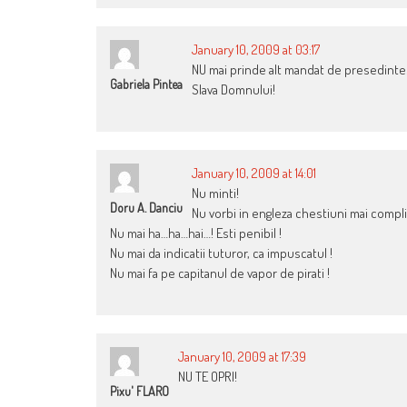
January 10, 2009 at 03:17
NU mai prinde alt mandat de presedinte
Gabriela Pintea
Slava Domnului!
January 10, 2009 at 14:01
Nu minti!
Doru A. Danciu
Nu vorbi in engleza chestiuni mai compli
Nu mai ha…ha…hai…! Esti penibil !
Nu mai da indicatii tuturor, ca impuscatul !
Nu mai fa pe capitanul de vapor de pirati !
January 10, 2009 at 17:39
NU TE OPRI!
Pixu' FLARO