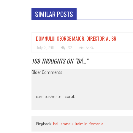
SIMILAR POSTS
DOMNULUI GEORGE MAIOR, DIRECTOR AL SRI
July 12, 2011
62
5584
169 THOUGHTS ON “
BĂ…
”
COMMENT
Older Comments
NAVIGATION
care basheste….curul)
Pingback:
Bai Tarane « Traim in Romania…!!!