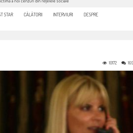
victimă a noi cenzuri din rețelele sociale
T STAR
CĂLĂTORII
INTERVIURI
DESPRE
10172
16