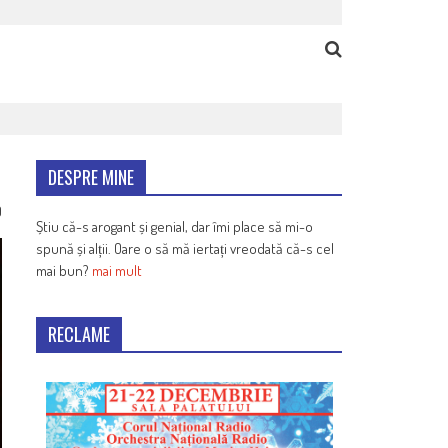
DESPRE MINE
9
Știu că-s arogant și genial, dar îmi place să mi-o
spună și alții. Oare o să mă iertați vreodată că-s cel
mai bun?
mai mult
RECLAME