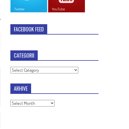
FACEBOOK FEED
CATEGORII
Categorii
ARHIVE
Arhive