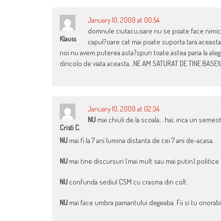
January 10, 2009 at 00:54
domnule ciutacu,oare nu se poate face nimic s
Klauss
capul?oare cat mai poate suporta tara aceasta 
noi nu avem puterea asta?spun toate astea pana la alege
dincolo de viata aceasta…NE AM SATURAT DE TINE BASE!L
January 10, 2009 at 02:34
NU
mai chiuli de la scoala… hai, inca un semest
Cristi C.
NU
mai fi la 7 ani lumina distanta de cei 7 ani de-acasa.
NU
mai tine discursuri (mai mult sau mai putin) politice 
NU
confunda sediul CSM cu crasma din colt.
NU
mai face umbra pamantului degeaba. Fii si tu onorabi