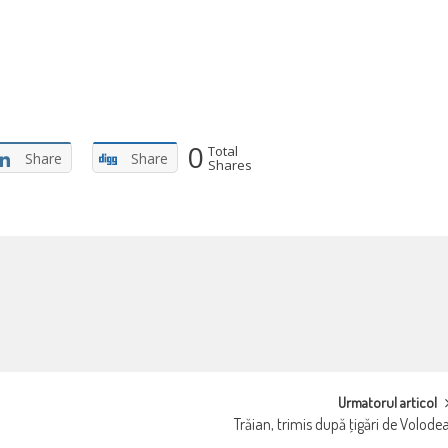
0
Total
Share
Share
Shares
Urmatorul articol
Trăian, trimis după ţigări de Volode