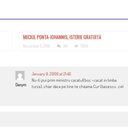
MECIUL PONTA-IOHANNIS, ISTERIE GRATUITĂ
November 5, 2014
94
6524
January 9, 2009 at 21:46
Nu-ti pui prim ministru cacatul(boc =cacat in limba
Danym
turca), chiar daca pe tine te cheama Cur (basescu…cel