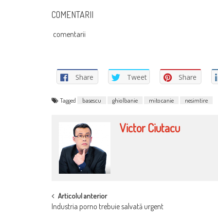
COMENTARII
comentarii
Share
Tweet
Share
Tagged
basescu
ghiolbanie
mitocanie
nesimtire
Victor Ciutacu
POST
Articolul anterior
Industria porno trebuie salvată urgent
NAVIGATION