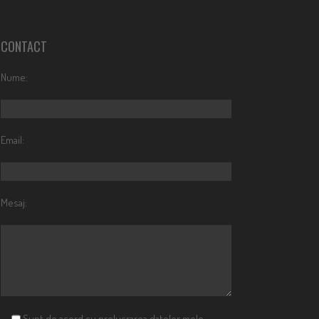
CONTACT
Nume:
Email:
Mesaj:
Sunt de acord cu prelucrarea datelor mele