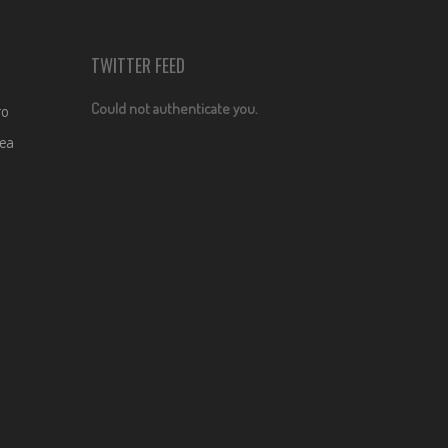
TWITTER FEED
Could not authenticate you.
ro
dea