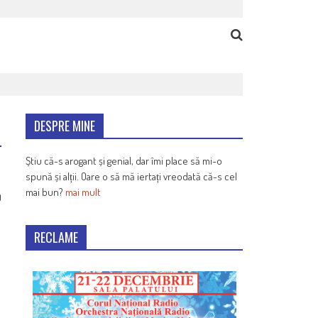
DESPRE MINE
Știu că-s arogant și genial, dar îmi place să mi-o
spună și alții. Oare o să mă iertați vreodată că-s cel
mai bun?
mai mult
9
RECLAME