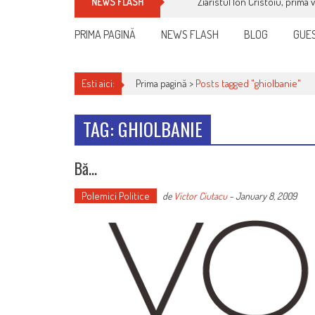
Ziaristul Ion Cristoiu, prima 
NEWS FLASH
PRIMA PAGINĂ
NEWS FLASH
BLOG
GUES
Esti aici:
Prima pagină >
Posts tagged "ghiolbanie"
TAG: GHIOLBANIE
Bă…
Polemici Politice
de
Victor Ciutacu
-
January 8, 2009