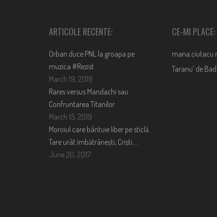
ARTICOLE RECENTE:
CE-MI PLACE:
Orban duce PNL la groapa pe
mana.ciutacu.
muzica #Rezist
Taranu’ de Ba
March 19, 2019
Rares versus Mandachi sau
Confruntarea Titanilor
March 15, 2019
Moroiul care bântuie liber pe sticlă.
Tare urât îmbătrânești, Cristi….
June 20, 2017