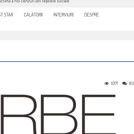
victimă a noi cenzuri din rețelele sociale
T STAR
CĂLĂTORII
INTERVIURI
DESPRE
10171
16