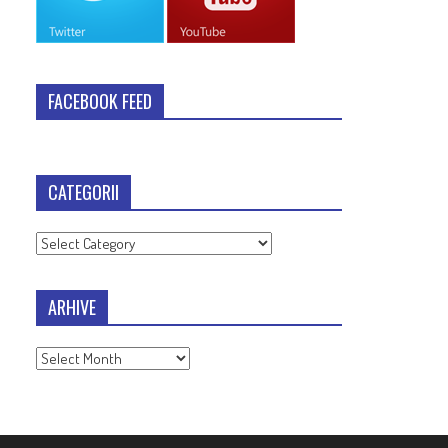
FACEBOOK FEED
CATEGORII
Categorii
ARHIVE
Arhive