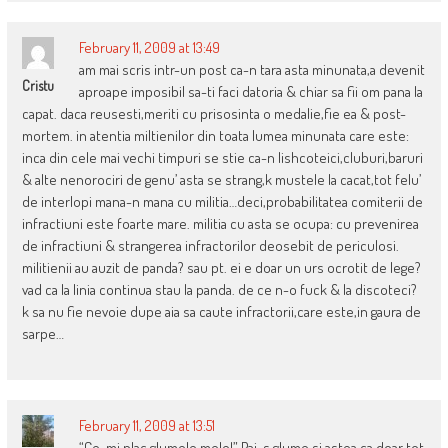
February 11, 2009 at 13:49
am mai scris intr-un post ca-n tara asta minunata,a devenit
Cristu
aproape imposibil sa-ti faci datoria & chiar sa fii om pana la
capat. daca reusesti,meriti cu prisosinta o medalie,fie ea & post-
mortem. in atentia miltienilor din toata lumea minunata care este:
inca din cele mai vechi timpuri se stie ca-n lishcoteici,cluburi,baruri
& alte nenorociri de genu’ asta se strang,k mustele la cacat,tot felu’
de interlopi mana-n mana cu militia…deci,probabilitatea comiterii de
infractiuni este foarte mare. militia cu asta se ocupa: cu prevenirea
de infractiuni & strangerea infractorilor deosebit de periculosi.
militienii au auzit de panda? sau pt. ei e doar un urs ocrotit de lege?
vad ca la linia continua stau la panda. de ce n-o fuck & la discoteci?
k sa nu fie nevoie dupe aia sa caute infractorii,care este,in gaura de
sarpe…
February 11, 2009 at 13:51
“Ce-mi plac glumele mele!” Pai-s glume si astea ca doar tot