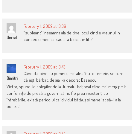
February 11, 2009 at 13:36
“supleant” inseamna ala de tine locul cind e vreunul in
Unreal
concediu medical sau s-a blocat in lift?
February 11, 2009 at 13:43
Când dai bine cu pumnul, mai ales într-o femeie, se pare
Dimitri
că eşti bărbat, de aia l-a decorat Băsescu.
Victor, spune-le colegilor de la Jurnalul Naţional când mai merg pe la
conferinţe de presă la guvern să nu fie prea insistenţi cu
întrebările, există pericolul ca idividul bătăuş şi manelist să-i ia la
poceală.
February 11, 2009 at 13:45