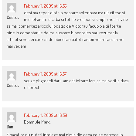
February 11, 2009 at 16:55
desi ma repet dintr-o postare anterioara ma uit citesc si
Codeus
mie lehamite scarba si tot ce vrei pur si simplu nu-mi vine
sa mai comentez articolul postat de Victor.au facut-o altii foarte
bine in comentariile de ma suscare binenteles sau rezumat la
articol si nu cei care ca de obicei au batut campii.ne mai auzim ne
mai vedem
February 11, 2009 at 16:57
scuze pt greseli dar i-am dat intrare fara sa mai verific daca
Codeus
e corect
February 11, 2009 at 16:59
Domnule Mark,
Dan
E pacat ca nu puteti intelege mai nimic din ceea ce se petrece in