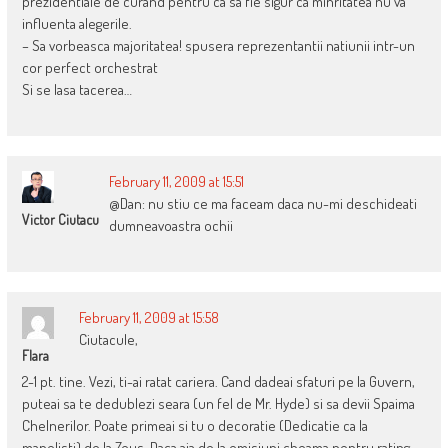
prezidentiale de curand pentru ca sa fie sigur ca minritatea nu va
influenta alegerile.
– Sa vorbeasca majoritatea! spusera reprezentantii natiunii intr-un
cor perfect orchestrat
Si se lasa tacerea…
February 11, 2009 at 15:51
@Dan: nu stiu ce ma faceam daca nu-mi deschideati
Victor Ciutacu
dumneavoastra ochii
February 11, 2009 at 15:58
Ciutacule,
FIara
2-1 pt. tine. Vezi, ti-ai ratat cariera. Cand dadeai sfaturi pe la Guvern,
puteai sa te dedublezi seara (un fel de Mr. Hyde) si sa devii Spaima
Chelnerilor. Poate primeai si tu o decoratie (Dedicatie ca la
manelisti) de la Zeus. Daca aia de la emisiuni cheama pentru rating,