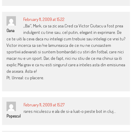
February 11, 2009 at 15:22
,,Bai”, Mark, ca sa zic asa.Cred ca Victor Ciutacu a fost prea
Oana
indulgent cu tine sau, cel putin, elegant in exprimare. De
ce te uiti la ceva daca nu intelegi cum trebuie sau intelegi ce vrei tu?
Victor incerca sa se/ne lamureasca de ce nu ne cunoastem
sportivii adevarati si suntem bombardati cu stiri din fotbal, care nici
macar nu e un sport. Dar, de fapt, nici nu stiu de ce ma chinui sa iti
explic.Mai grav e ca nu esti singurul care a inteles asta din emisiunea
de aseara. Asta e!
Pt. Unreal: cu placere.
February 11, 2009 at 15:27
rares niculescu e ala de si-a luat-o peste bot in cluj…
Popescul