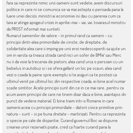
fara sa reprezinte nimic unii oameni sunt vedete, avem discursuri
politice in care ni se comunica se va mai astepta o perioada pana la
luare unei decizii, ministri ai economiei isi dau cu parerea cum ca
tara ar atinge apogeul crizei in aprilie-mai – vai, vai, tovarasul ministru
da PROST informat mai sunteti.
Numarul oamenilor de valore – in primul rand ca oameni – cu
principii dintr-alea primordiale de cinste, de dreptate, de
solidaritate alea care ii imping pe unii eroi nedescoperiti sa ajute un
om in varsta sa treaca strada cand nici un sofer de BMW sau Merc
nu ii da voie la trecerea de pietoni, alea cand urca o persoan cu un
bebelus in autobuz si i se ofera gallant un loc pe scaun, alea cand
vezi o coada la paine spre exemplu si te asiguri ca te postezi ca
ultimul venit pe ultimul loc din respective coada, ei bine acel numar
scade simtitor. Acele principii sunt din ce in ce mai rare…pentru ca
acum avem principii de care ne tinem doar daca e bine, avantajos dn
punct de vedere material. Ei bine traim intr-o Romane in care
oamenii aceia cu principii primordiale – datorii civice primitive prin
natura – sunt – si pe buna dretate – martirizati. Pentru ca reprezinta
o specie pe cale de disparitie. Curand guvernul Boc va dispune
crearea unor rezervatii poate, cred ca foarte curand pana la