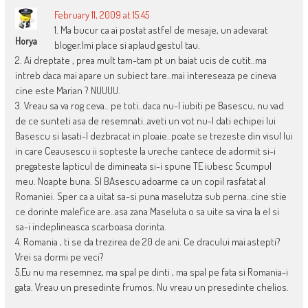
February 11, 2009 at 15:45
1. Ma bucur ca ai postat astfel de mesaje, un adevarat
Horya
bloger.Imi place si aplaud gestul tau.
2. Ai dreptate , prea mult tam-tam pt un baiat ucis de cutit..ma
intreb daca mai apare un subiect tare..mai intereseaza pe cineva
cine este Marian ? NUUUU.
3. Vreau sa va rog ceva.. pe toti..daca nu-l iubiti pe Basescu, nu vad
de ce sunteti asa de resemnati..aveti un vot nu-l dati echipei lui
Basescu si lasati-l dezbracat in ploaie..poate se trezeste din visul lui
in care Ceausescu ii sopteste la ureche cantece de adormit si-i
pregateste lapticul de dimineata si-i spune TE iubesc Scumpul
meu. Noapte buna. SI BAsescu adoarme ca un copil rasfatat al
Romaniei. Sper ca a uitat sa-si puna maselutza sub perna..cine stie
ce dorinte malefice are..asa zana Maseluta o sa uite sa vina la el si
sa-i indeplineasca scarboasa dorinta.
4. Romania , ti se da trezirea de 20 de ani. Ce dracului mai astepti?
Vrei sa dormi pe veci?
5.Eu nu ma resemnez, ma spal pe dinti , ma spal pe fata si Romania-i
gata. Vreau un presedinte frumos. Nu vreau un presedinte chelios.