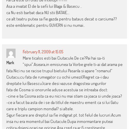
Asa a invatat El de la sefii lui Blaga & Basecu ..
ca Nu esti barbat daca NU stii BATAIE…
ce alt teatru putea sa fie gazda pentru bataus decat o carciuma??
este emblematic pentru GUVERN si nu numai..
February 11, 2009 at 15:05
Mare ticalos esti bai Ciutacule.De ce?Pai hai sa-ti
Mark
“spui”.Aseara,in emisiunea ta Vorbe grele ti-ai dat arama pe
fata.Nici nu se racise trupul bietului Pasarila si apare “romanul”
Ciutacu,cu fata de rumegator cu ochii umezi(Regret ca-i dau
dreptate lui Basescu)care desi vazuse dragostea ungurilor
fata de Cosma si onorurile aduse acestuia se intreaba doct:
-cine e ba Cosma asta ca eu nici nu mai stiam ca joaca si unde joaca?
-ce a facut ba asta de i se da titlul de maestru emerit ca si lui Gatu
care e triplu campion mondial? si altele.
Sigur fiecare are dreptul sa fie indignat pt. tot felul de lucruri.Acum
insa nu era momentul bai Ciutacule.Dupa inmormantare puteai
critica,dojeni,ocari pe oricine.Asa cred ca ar fi crestineste.