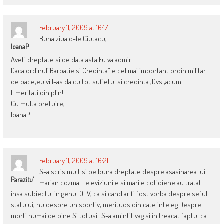
February 11, 2009 at 16:17
Buna ziua d-le Ciutacu,
IoanaP
Aveti dreptate si de data asta.Eu va admir.
Daca ordinul”Barbatie si Credinta” e cel mai important ordin militar
de pace,eu vi l-as da cu tot sufletul si credinta ,Dvs.,acum!
Il meritati din plin!
Cu multa pretuire,
IoanaP
February 11, 2009 at 16:21
S-a scris mult si pe buna dreptate despre asasinarea lui
Parazitu'
marian cozma. Televiziunile si marile cotidiene au tratat
insa subiectul in genul OTV, ca si cand ar fi fost vorba despre seful
statului, nu despre un sportiv, merituos din cate inteleg.Despre
morti numai de bine.Si totusi…S-a amintit vag si in treacat faptul ca