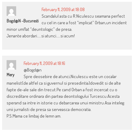
February 11, 2009 at 18:08
Scandalul asta cu R.Niculescu seamana perfect
Bogd@n -Bucuresti
cu cel in care a fost “implicat” Orban,un incident
minor umflat “deuntologic” de presa.
Jenante abordari…..si atunci…..si acum!
February 11, 2009 at 18:16
@Bogd@n
Mery
Spre deosebire de atunci,Niculescu este un cocalar
manelist(de altfel ca si guvernul si presedintia)dovedit si de alte
fapte de-ale sale din trecut.Pe cand Orban a fost incercat cu o
discreditare ordinara din partea deontologului Turcescu.Acesta
sperand sa intre in istorie cu debarcarea unui ministru.Asa inteleg
unii jurnalisti de presa sa serveasca democratia.
P.S.Mama ce limbaj de lemn am.