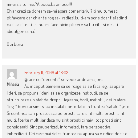
mi-ai zis tu mie,?Aloooo,balamucu’!!!
Chiar crezi ca doream sa-mi apara comentariul?Iti multumesc
pt.favoare dar chiar te rog sa-l radiezi.Eu ti-am scris doar tie(stiind
ca ai sa citesti) si nu-mi face nicio placere sa fiu citit si de alti
idioti(gen oana)
O zi buna
February 11, 2009 at 16:02
@luci: cu “decenta” se vede unde am ajuns….
Mihaela
Au inceput oamenii sa se roage sa se faca legi, sa apara
lideri, sa propuna lideri, sa se organizeze institutii, sa se
structureze un stat de drept…Degeaba, hotii, mafiotii , cei in afara
“legii” bunului simt s-au instalat confortabil in fruntea “satului” ,etc.
Si continua sa-i prosteasca pe prosti, care sint multi, prostii sint
multi, foarte multi ,iar daca nu sint prosti ci naivi, tot prosti sint
considerati. Sint pauperizati, infometati, fara perspectiva,
imbecilizati. Cei care mai ridica fruntea nu apuca sa o ridice decit o