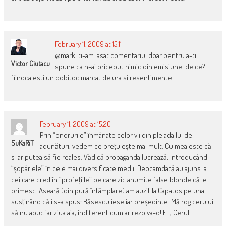
February 11, 2009 at 15:11
@mark: ti-am lasat comentariul doar pentru a-ti
Victor Ciutacu
spune ca n-ai priceput nimic din emisiune. de ce?
fiindca esti un dobitoc marcat de ura si resentimente.
February 11, 2009 at 15:20
Prin “onorurile” înmânate celor vii din pleiada lui de
SuKaRiT
adunături, vedem ce preţuieşte mai mult. Culmea este că
s-ar putea să fie reales. Văd că propaganda lucrează, introducând
“şopârlele” în cele mai diversificate medii. Deocamdată au ajuns la
cei care cred în “profeţiile” pe care zic anumite false blonde că le
primesc. Aseară (din pură întâmplare) am auzit la Capatos pe una
susţinând că i s-a spus: Băsescu iese iar preşedinte. Mă rog cerului
să nu apuc iar ziua aia, indiferent cum ar rezolva-o! EL, Cerul!