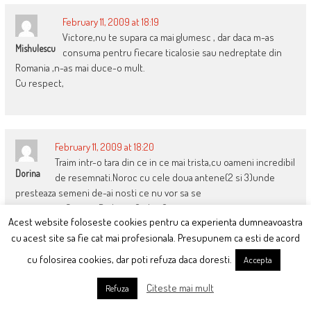
February 11, 2009 at 18:19
Victore,nu te supara ca mai glumesc , dar daca m-as
Mishulescu
consuma pentru fiecare ticalosie sau nedreptate din
Romania ,n-as mai duce-o mult.
Cu respect,
February 11, 2009 at 18:20
Traim intr-o tara din ce in ce mai trista,cu oameni incredibil
Dorina
de resemnati.Noroc cu cele doua antene(2 si 3)unde
presteaza semeni de-ai nosti ce nu vor sa se
resemneze:Ciutacu,Badea si Gadea.Oameni care incearca sa ne
Acest website foloseste cookies pentru ca experienta dumneavoastra
deschida ochii.Sa ne trezeasca din lancezeala ce ne-a
cu acest site sa fie cat mai profesionala. Presupunem ca esti de acord
cuprins,parca, pe toti.Desteapta-te,romane,cat nu e prea tarziu!
cu folosirea cookies, dar poti refuza daca doresti.
Accepta
Citeste mai mult
Refuza
February 11, 2009 at 18:21