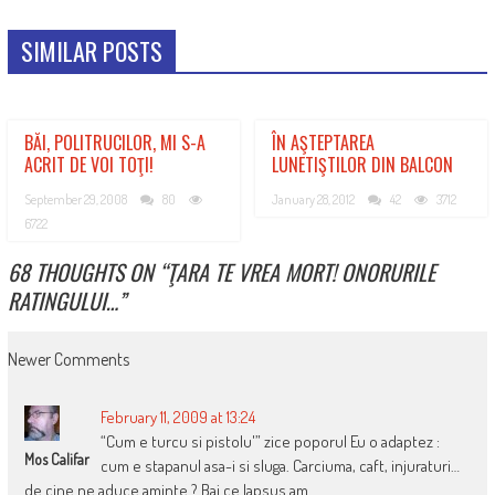
SIMILAR POSTS
BĂI, POLITRUCILOR, MI S-A
ÎN AŞTEPTAREA
ACRIT DE VOI TOŢI!
LUNETIŞTILOR DIN BALCON
September 29, 2008
80
January 28, 2012
42
3712
6722
68 THOUGHTS ON “
ŢARA TE VREA MORT! ONORURILE
RATINGULUI…
”
COMMENT
Newer Comments
NAVIGATION
February 11, 2009 at 13:24
“Cum e turcu si pistolu'” zice poporul Eu o adaptez :
Mos Califar
cum e stapanul asa-i si sluga. Carciuma, caft, injuraturi…
de cine ne aduce aminte ? Bai ce lapsus am.