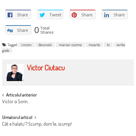
Share
Tweet
Share
Share
0
Total
Share
Shares
Tagged
cinism
decoratii
marian cozma
moarte
tv
vorbe
grele
Victor Ciutacu
POST
Articolul anterior
Victor si Sorin…
NAVIGATION
Urmatorul articol
Cât e halatu’? Scump, dom’le, scump!