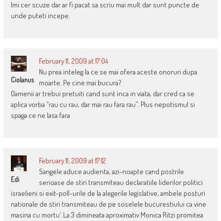
Imi cer scuze dar ar fi pacat sa scriu mai mult dar sunt puncte de
unde puteti incepe.
February 11, 2009 at 17:04
Nu prea inteleg la ce se mai ofera aceste onoruri dupa
Ciolanus
moarte. Pe cine mai bucura?
Oamenii ar trebui pretuiti cand sunt inca in viata, dar cred ca se
aplica vorba “rau cu rau, dar mai rau fara rau”. Plus nepotismul si
spaga ce ne lasa fara
February 11, 2009 at 17:12
Sangele aduce audienta, azi-noapte cand postrile
Edi
serioase de stiri transmiteau declaratiile liderilor politici
israelieni si exit-poll-urile de la alegerile legislative, ambele posturi
nationale de stiri transmiteau de pe soselele bucurestiului ca vine
masina cu mortu’. La 3 dimineata aproximativ Monica Ritzi promitea