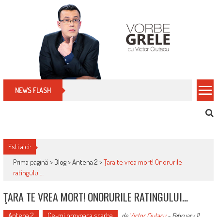
Skip
to
content
Cum îți schimbi, rapid, gratuit și eficient, furniz
NEWS FLASH
Esti aici:
Prima pagină >
Blog
>
Antena 2
>
Ţara te vrea mort! Onorurile
ratingului…
ŢARA TE VREA MORT! ONORURILE RATINGULUI…
Antena 2
Ce-mi provoaca scarba
de
Victor Ciutacu
-
February 11,