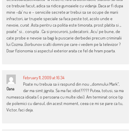
ce trebuie facut, adica sa ridice gunoaiele cu vidanja .Daca ar fi dupa
mine -da’ nu e – serviciile secrete ar trebui sa se ocupe de marii
infractori, iar trupele speciale sa faca peste tot, acolo unde e
nevoie, curat .Asta pentru ca politia este timorata, prost platita si ,,
poate” si… corupta . Ca si procurorii, judecatorii…Acu’ pe bune, de
cate probe e nevoie sa bagi la puscarie derbedei precum criminalii
lui Cozma ,Gorbunov si alti domni pe care-i vedem pe la televizor ?
Doar fizionomia si aspectul exterior arata ce fel de hram poarta.
February 11, 2009 at 16:34
Poate nu trebuia sa ii raspund din nou ,,domnului Mark”,
Oana
dar ma simt jignita. Sa ma fac idiot????? Putea, totusi, sa ma
numeasca idioata { o persoana cu multe idei}. Am terminat orice tip
de polemici cu dansul, din acest moment, ceea ce mi se pare ca tu,
Victor, faci deja.