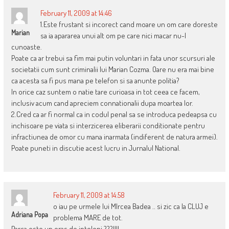
February 11, 2009 at 14:46
1.Este frustant si incorect cand moare un om care doreste
Marian
sa ia apararea unui alt om pe care nici macar nu-l
cunoaste.
Poate ca ar trebui sa fim mai putin voluntari in fata unor scursuri ale
societatii cum sunt criminalii lui Marian Cozma. Oare nu era mai bine
ca acesta sa fi pus mana pe telefon si sa anunte politia?
In orice caz suntem o natie tare curioasa in tot ceea ce facem,
inclusiv acum cand apreciem connationalii dupa moartea lor.
2.Cred ca ar fi normal ca in codul penal sa se introduca pedeapsa cu
inchisoare pe viata si interzicerea eliberarii conditionate pentru
infractiunea de omor cu mana inarmata (indiferent de natura armei).
Poate puneti in discutie acest lucru in Jurnalul National.
February 11, 2009 at 14:58
o iau pe urmele lui MIrcea Badea .. si zic ca la CLUJ e
Adriana Popa
problema MARE de tot.
Parca este un oras de intelopi ???!!!!