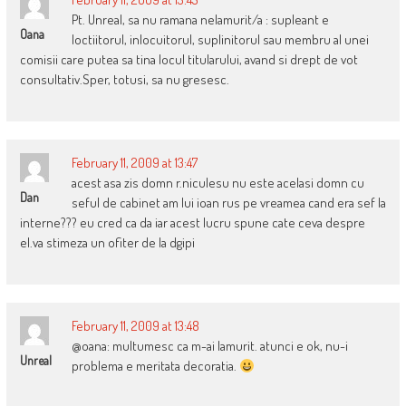
Pt. Unreal, sa nu ramana nelamurit/a : supleant e
Oana
loctiitorul, inlocuitorul, suplinitorul sau membru al unei
comisii care putea sa tina locul titularului, avand si drept de vot
consultativ.Sper, totusi, sa nu gresesc.
February 11, 2009 at 13:47
acest asa zis domn r.niculesu nu este acelasi domn cu
Dan
seful de cabinet am lui ioan rus pe vreamea cand era sef la
interne??? eu cred ca da iar acest lucru spune cate ceva despre
el.va stimeza un ofiter de la dgipi
February 11, 2009 at 13:48
@oana: multumesc ca m-ai lamurit. atunci e ok, nu-i
Unreal
problema e meritata decoratia.