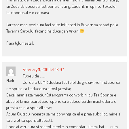
iar Zeus da decoratii tot pentru rating. Evident, in spiritul textului
tau: bonusul e o coroana.
Parerea mea: vezi cum faci sa te infiletezi in Guvern sa te vad pe la
Taverna Sarbului facand haiducii gen Arkan
Fiara (glumeata).
February 11, 2009 at 16:02
Tupeu de …….
Mark
Cei de la UDMR declara tot felul de grozavii,venind apoi sa
ne spuna ca traducerea a fost gresita;
Becali aranjeaza meciuri(stenograma convorbirii cu Tea Sponte e
absolut lamuritoare) apoi spune ca traducerea din machedona e
gresita ca el a spus altceva;
Acum Ciutacu incearca sa ma convinga ca el e prea subtil pt. mine si
ca a vrut sa spuna altceva().
Unde ai vazut ura si resentimente in comentariul meu bai …….cum