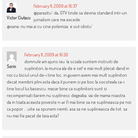
February 11, 2009 at 16:37
@parazitu’: da, OTV tinde sa devina standard intr-un
Victor Ciutacu
jurnalism care ma excede
@oana: nu mai ai cu cine polemiza. e out idiotu’
February 11, 2009 at 16:50
domnule am ajuns rau. la scoala suntem instruiti de
Sorin
suplinitori, la munca ala de e sef e mai mult plecat dand in
noi cu biciul unul de-i tine loc. in guvern avem mai mult suplinitori
decat membrii plini asta daca il punem si pe boc la socoteala ca-i
tine locul lui basescu. macar bine ca suplinitorii sunt si
recompensati barem nu suplinesc degeaba. vai de mama noastra.
da in toata aceasta poveste n-ar fi mai bine sa ne suplineasca pe noi
ca popor … uite sa spunem nemti. asa sa ne suplineasca de tot. sa
nu mai fie pacat de tara asta?