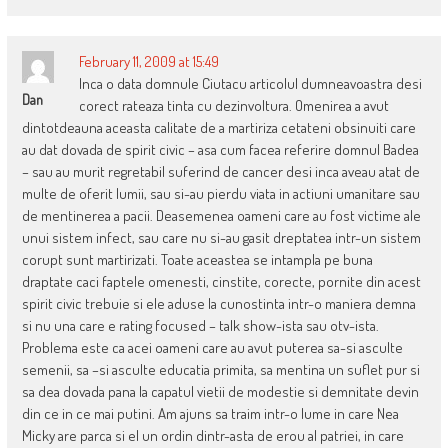
February 11, 2009 at 15:49
Inca o data domnule Ciutacu articolul dumneavoastra desi
Dan
corect rateaza tinta cu dezinvoltura. Omenirea a avut
dintotdeauna aceasta calitate de a martiriza cetateni obsinuiti care
au dat dovada de spirit civic – asa cum facea referire domnul Badea
– sau au murit regretabil suferind de cancer desi inca aveau atat de
multe de oferit lumii, sau si-au pierdu viata in actiuni umanitare sau
de mentinerea a pacii. Deasemenea oameni care au fost victime ale
unui sistem infect, sau care nu si-au gasit dreptatea intr-un sistem
corupt sunt martirizati. Toate aceastea se intampla pe buna
draptate caci faptele omenesti, cinstite, corecte, pornite din acest
spirit civic trebuie si ele aduse la cunostinta intr-o maniera demna
si nu una care e rating focused – talk show-ista sau otv-ista.
Problema este ca acei oameni care au avut puterea sa-si asculte
semenii, sa –si asculte educatia primita, sa mentina un suflet pur si
sa dea dovada pana la capatul vietii de modestie si demnitate devin
din ce in ce mai putini. Am ajuns sa traim intr-o lume in care Nea
Micky are parca si el un ordin dintr-asta de erou al patriei, in care