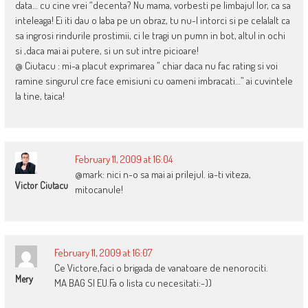
data… cu cine vrei “decenta? Nu mama, vorbesti pe limbajul lor, ca sa
inteleaga! Ei iti dau o laba pe un obraz, tu nu-l intorci si pe celalalt ca
sa ingrosi rindurile prostimii, ci le tragi un pumn in bot, altul in ochi
si ,daca mai ai putere, si un sut intre picioare!
@ Ciutacu : mi-a placut exprimarea ” chiar daca nu fac rating si voi
ramine singurul cre face emisiuni cu oameni imbracati…” ai cuvintele
la tine, taica!
February 11, 2009 at 16:04
@mark: nici n-o sa mai ai prilejul. ia-ti viteza,
Victor Ciutacu
mitocanule!
February 11, 2009 at 16:07
Ce Victore,faci o brigada de vanatoare de nenorociti.
Mery
MA BAG SI EU.Fa o lista cu necesitati:-))