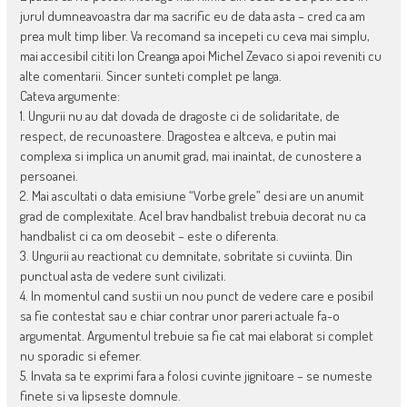
jurul dumneavoastra dar ma sacrific eu de data asta – cred ca am
prea mult timp liber. Va recomand sa incepeti cu ceva mai simplu,
mai accesibil cititi Ion Creanga apoi Michel Zevaco si apoi reveniti cu
alte comentarii. Sincer sunteti complet pe langa.
Cateva argumente:
1. Ungurii nu au dat dovada de dragoste ci de solidaritate, de
respect, de recunoastere. Dragostea e altceva, e putin mai
complexa si implica un anumit grad, mai inaintat, de cunostere a
persoanei.
2. Mai ascultati o data emisiune “Vorbe grele” desi are un anumit
grad de complexitate. Acel brav handbalist trebuia decorat nu ca
handbalist ci ca om deosebit – este o diferenta.
3. Ungurii au reactionat cu demnitate, sobritate si cuviinta. Din
punctual asta de vedere sunt civilizati.
4. In momentul cand sustii un nou punct de vedere care e posibil
sa fie contestat sau e chiar contrar unor pareri actuale fa-o
argumentat. Argumentul trebuie sa fie cat mai elaborat si complet
nu sporadic si efemer.
5. Invata sa te exprimi fara a folosi cuvinte jignitoare – se numeste
finete si va lipseste domnule.