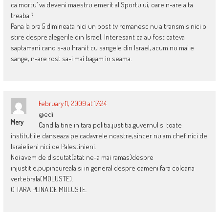
ca mortu’ va deveni maestru emerit al Sportului, oare n-are alta
treaba ?
Pana la ora 5 dimineata nici un post tv romanesc nu a transmis nici o
stire despre alegerile din Israel. Interesant ca au fost cateva
saptamani cand s-au hranit cu sangele din Israel, acum nu mai e
sange, n-are rost sa-i mai bagam in seama.
February 11, 2009 at 17:24
@edi
Mery
Cand la tine in tara politia,justitia,guvernul si toate
institutiile danseaza pe cadavrele noastre,sincer nu am chef nici de
Israielieni nici de Palestinieni.
Noi avem de discutat(atat ne-a mai ramas)despre
injustitie,pupincureala si in general despre oameni fara coloana
vertebrala(MOLUSTE).
O TARA PLINA DE MOLUSTE.