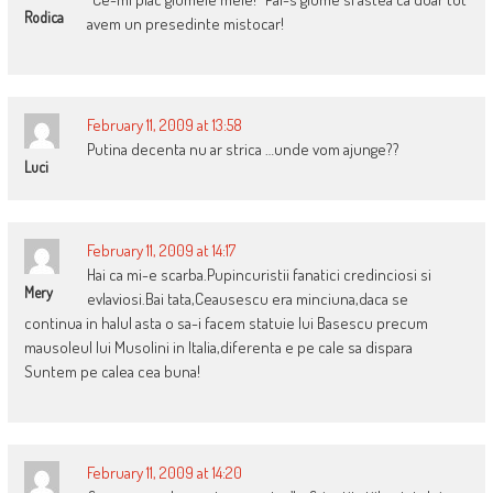
Rodica
avem un presedinte mistocar!
February 11, 2009 at 13:58
Putina decenta nu ar strica …unde vom ajunge??
Luci
February 11, 2009 at 14:17
Hai ca mi-e scarba.Pupincuristii fanatici credinciosi si
Mery
evlaviosi.Bai tata,Ceausescu era minciuna,daca se
continua in halul asta o sa-i facem statuie lui Basescu precum
mausoleul lui Musolini in Italia,diferenta e pe cale sa dispara
Suntem pe calea cea buna!
February 11, 2009 at 14:20