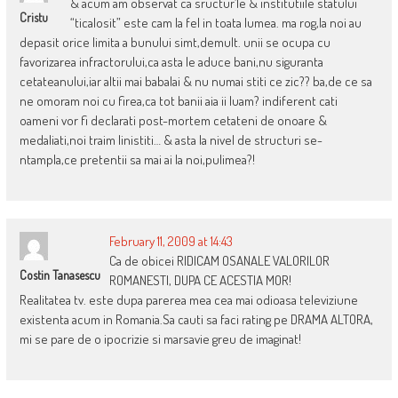
& acum am observat ca sructur’le & institutiile statului
Cristu
“ticalosit” este cam la fel in toata lumea. ma rog,la noi au
depasit orice limita a bunului simt,demult. unii se ocupa cu
favorizarea infractorului,ca asta le aduce bani,nu siguranta
cetateanului,iar altii mai babalai & nu numai stiti ce zic?? ba,de ce sa
ne omoram noi cu firea,ca tot banii aia ii luam? indiferent cati
oameni vor fi declarati post-mortem cetateni de onoare &
medaliati,noi traim linistiti… & asta la nivel de structuri se-
ntampla,ce pretentii sa mai ai la noi,pulimea?!
February 11, 2009 at 14:43
Ca de obicei RIDICAM OSANALE VALORILOR
Costin Tanasescu
ROMANESTI, DUPA CE ACESTIA MOR!
Realitatea tv. este dupa parerea mea cea mai odioasa televiziune
existenta acum in Romania.Sa cauti sa faci rating pe DRAMA ALTORA,
mi se pare de o ipocrizie si marsavie greu de imaginat!