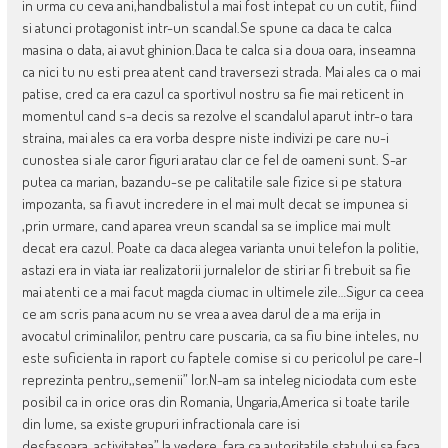
in urma cu ceva ani,handbalistul a mai fost intepat cu un cutit, fiind
si atunci protagonist intr-un scandal.Se spune ca daca te calca
masina o data, ai avut ghinion.Daca te calca si a doua oara, inseamna
ca nici tu nu esti prea atent cand traversezi strada. Mai ales ca o mai
patise, cred ca era cazul ca sportivul nostru sa fie mai reticent in
momentul cand s-a decis sa rezolve el scandalul aparut intr-o tara
straina, mai ales ca era vorba despre niste indivizi pe care nu-i
cunostea si ale caror figuri aratau clar ce fel de oameni sunt. S-ar
putea ca marian, bazandu-se pe calitatile sale fizice si pe statura
impozanta, sa fi avut incredere in el mai mult decat se impunea si
,prin urmare, cand aparea vreun scandal sa se implice mai mult
decat era cazul. Poate ca daca alegea varianta unui telefon la politie,
astazi era in viata iar realizatorii jurnalelor de stiri ar fi trebuit sa fie
mai atenti ce a mai facut magda ciumac in ultimele zile…Sigur ca ceea
ce am scris pana acum nu se vrea a avea darul de a ma erija in
avocatul criminalilor, pentru care puscaria, ca sa fiu bine inteles, nu
este suficienta in raport cu faptele comise si cu pericolul pe care-l
reprezinta pentru,,semenii” lor.N-am sa inteleg niciodata cum este
posibil ca in orice oras din Romania, Ungaria,America si toate tarile
din lume, sa existe grupuri infractionala care isi
desfasoara,,activitatea” la vedere, fara ca autoritatile statului sa faca