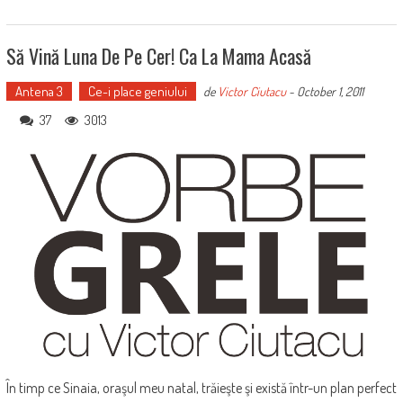
Să Vină Luna De Pe Cer! Ca La Mama Acasă
Antena 3
Ce-i place geniului
de
Victor Ciutacu
-
October 1, 2011
37
3013
În timp ce Sinaia, oraşul meu natal, trăieşte şi există într-un plan perfect