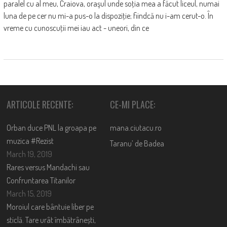
paralel cu al meu, Craiova, oraşul unde soţia mea a făcut liceul, numai
luna de pe cer nu mi-a pus-o la dispoziţie; fiindcă nu i-am cerut-o. În
vreme cu cunoscuţii mei iau act - uneori, din ce
ARTICOLE RECENTE:
CE-MI PLACE:
Orban duce PNL la groapa pe
mana.ciutacu.ro
muzica #Rezist
Taranu’ de Badea
March 19, 2019
Rares versus Mandachi sau
Confruntarea Titanilor
March 15, 2019
Moroiul care bântuie liber pe
sticlă. Tare urât îmbătrânești,