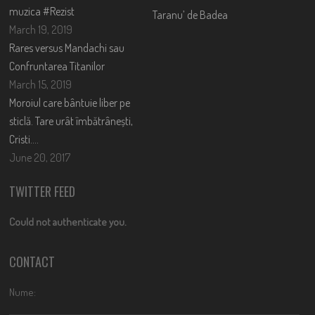
muzica #Rezist
Taranu’ de Badea
March 19, 2019
Rares versus Mandachi sau
Confruntarea Titanilor
March 15, 2019
Moroiul care bântuie liber pe
sticlă. Tare urât îmbătrânești,
Cristi….
June 20, 2017
TWITTER FEED
Could not authenticate you.
CONTACT
Nume: