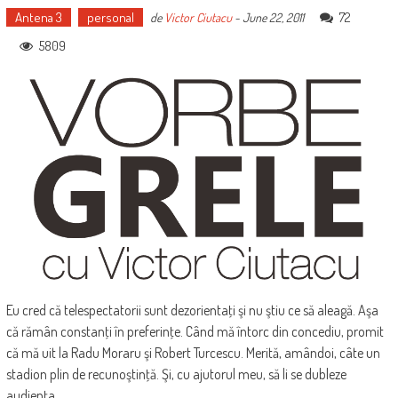
Antena 3
personal
72
de
Victor Ciutacu
-
June 22, 2011
5809
Eu cred că telespectatorii sunt dezorientaţi şi nu ştiu ce să aleagă. Aşa
că rămân constanţi în preferinţe. Când mă întorc din concediu, promit
că mă uit la Radu Moraru şi Robert Turcescu. Merită, amândoi, câte un
stadion plin de recunoştinţă. Şi, cu ajutorul meu, să li se dubleze
audienţa.