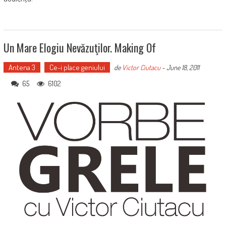
Un Mare Elogiu Nevăzuţilor. Making Of
Antena 3
Ce-i place geniului
de
Victor Ciutacu
-
June 18, 2011
65
6102