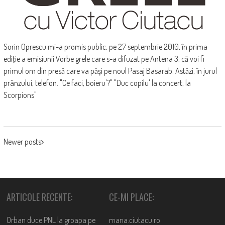
Sorin Oprescu mi-a promis public, pe 27 septembrie 2010, în prima
ediţie a emisiunii Vorbe grele care s-a difuzat pe Antena 3, că voi fi
primul om din presă care va păşi pe noul Pasaj Basarab. Astăzi, în jurul
prânzului, telefon. "Ce faci, boieru'?" "Duc copilu' la concert, la
Scorpions"
POSTS
Newer posts
NAVIGATION
ARTICOLE RECENTE:
CE-MI PLACE:
Orban duce PNL la groapa pe
mana.ciutacu.ro