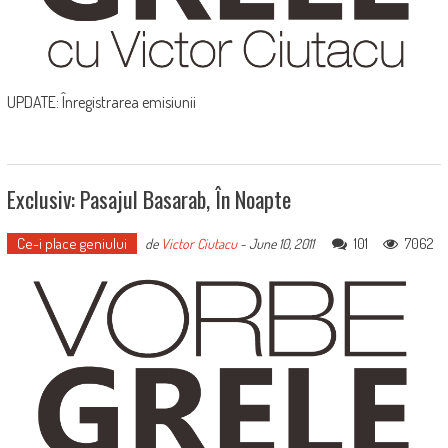
UPDATE: Înregistrarea emisiunii
Exclusiv: Pasajul Basarab, În Noapte
Ce-i place geniului
101
7062
de
Victor Ciutacu
-
June 10, 2011