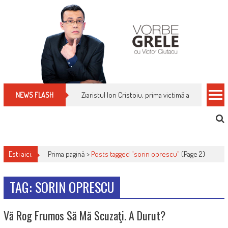
Skip
to
content
Ziaristul Ion Cristoiu, prima victimă a noi cenzuri 
NEWS FLASH
Esti aici:
Prima pagină >
Posts tagged "sorin oprescu"
(Page 2)
TAG: SORIN OPRESCU
Vă Rog Frumos Să Mă Scuzaţi. A Durut?