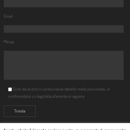
Email:
Mesaj:
Sunt de acord cu prelucrarea datelor mele personale, in
conformitate cu legislatia aferenta in vigoare