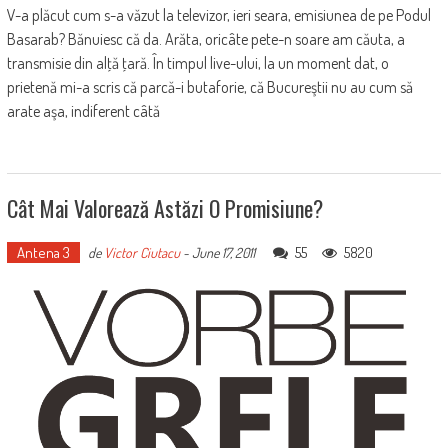
V-a plăcut cum s-a văzut la televizor, ieri seara, emisiunea de pe Podul
Basarab? Bănuiesc că da. Arăta, oricâte pete-n soare am căuta, a
transmisie din alţă ţară. În timpul live-ului, la un moment dat, o
prietenă mi-a scris că parcă-i butaforie, că Bucureştii nu au cum să
arate aşa, indiferent câtă
Cât Mai Valorează Astăzi O Promisiune?
Antena 3
55
5820
de
Victor Ciutacu
-
June 17, 2011