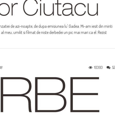
senzatiei de azi-noapte, de dupa emisiunea lu' Gadea. Mi-am iesit din minti
l meu, umilit si filmat de niste derbedei un pic mai mari ca el. Rezist
10393
5
08