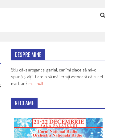
DESPRE MINE
Știu că-s arogant și genial, dar îmi place să mi-o
spună și alții. Oare o să mă iertați vreodată că-s cel
mai bun?
mai mult
5
RECLAME