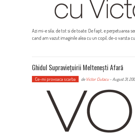
Azi mi-e sila; de tot si de toate. De fapt, e perpetuarea 
cand am vazut imaginile alea cu un copil, de-o varsta cu a
Ghidul Supraviețuirii Meltenești Afară
Ce-mi provoaca scarba
de
Victor Ciutacu
-
August 31, 20