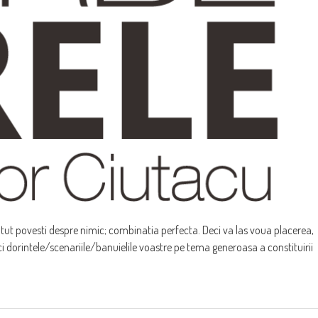
tut povesti despre nimic; combinatia perfecta. Deci va las voua placerea,
ci dorintele/scenariile/banuielile voastre pe tema generoasa a constituirii