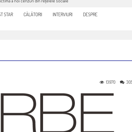
victimă a noi cenzuri din rețelele sociale
T STAR
CĂLĂTORII
INTERVIURI
DESPRE
13970
30