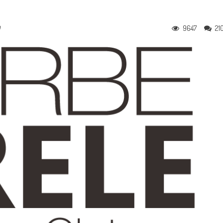
9647
21