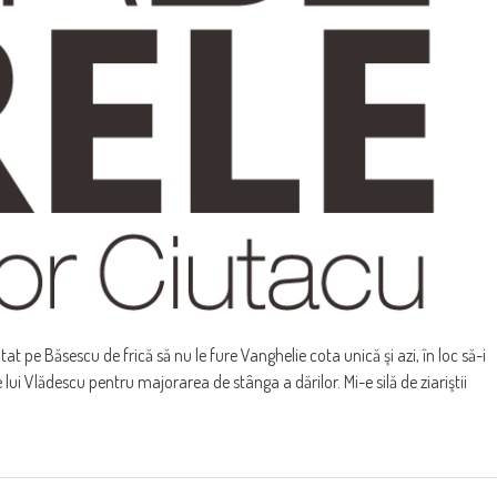
otat pe Băsescu de frică să nu le fure Vanghelie cota unică şi azi, în loc să-i
 lui Vlădescu pentru majorarea de stânga a dărilor. Mi-e silă de ziariştii