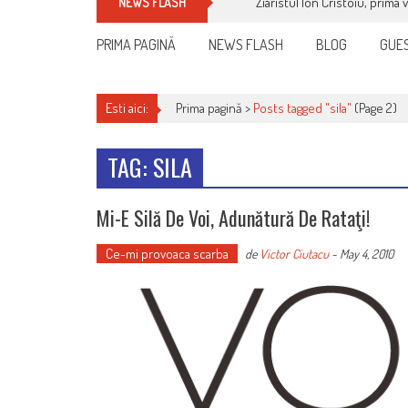
Ziaristul Ion Cristoiu, prima 
NEWS FLASH
PRIMA PAGINĂ
NEWS FLASH
BLOG
GUES
Esti aici:
Prima pagină >
Posts tagged "sila"
(Page 2)
TAG: SILA
Mi-E Silă De Voi, Adunătură De Rataţi!
Ce-mi provoaca scarba
de
Victor Ciutacu
-
May 4, 2010