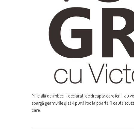
Mi-e silă de imbecilii declaraţi de dreapta care ieri l-au v
spargă geamurile şi să-i pună foc la poartă, îi caută scuze
care,