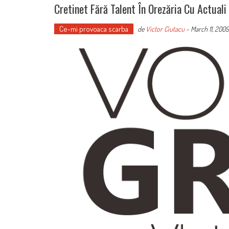
Cretinet Fără Talent În Orezăria Cu Actuali
Ce-mi provoaca scarba
de
Victor Ciutacu
-
March 11, 2009