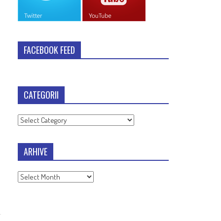
FACEBOOK FEED
CATEGORII
Categorii
ARHIVE
Arhive