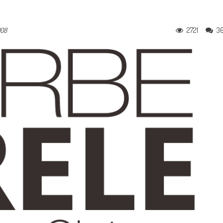
2721
3
008