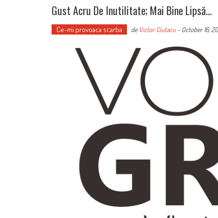
Gust Acru De Inutilitate; Mai Bine Lipsă…
Ce-mi provoaca scarba
de
Victor Ciutacu
-
October 16, 2