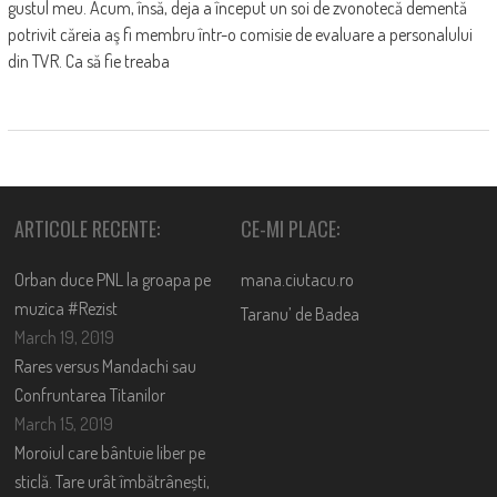
gustul meu. Acum, însă, deja a început un soi de zvonotecă dementă
potrivit căreia aş fi membru într-o comisie de evaluare a personalului
din TVR. Ca să fie treaba
ARTICOLE RECENTE:
CE-MI PLACE:
Orban duce PNL la groapa pe
mana.ciutacu.ro
muzica #Rezist
Taranu’ de Badea
March 19, 2019
Rares versus Mandachi sau
Confruntarea Titanilor
March 15, 2019
Moroiul care bântuie liber pe
sticlă. Tare urât îmbătrânești,