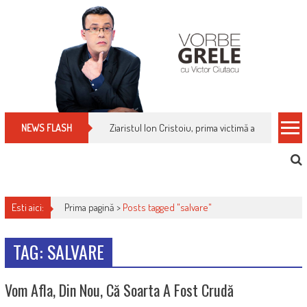
Skip
to
content
Ziaristul Ion Cristoiu, prima victimă a noi cenzuri 
NEWS FLASH
Esti aici:
Prima pagină >
Posts tagged "salvare"
TAG: SALVARE
Vom Afla, Din Nou, Că Soarta A Fost Crudă