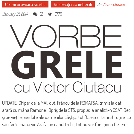
Ce-mi provoaca scarba
Rezervaţia cu imbecili
de
Victor Ciutacu
-
52
5779
January 21, 2014
UPDATE: Chiper de la MAI, out, Frâncu de la ROMATSA, trimis la dat
afară cu mâna Ramonei, Opriş de la STS, propus la analiză-n CSAT. Deci
şi pe vieţile pierdute ale oamenilor câştigă tot Băsescu. Iar instituţiile, cu
sau fără icoana vie Arafat în capul trebii, tot nu vor funcţiona De ieri