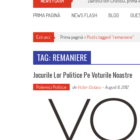
Ziaristul Ion Cristoiu, prima 
NEWS FLASH
PRIMA PAGINĂ
NEWS FLASH
BLOG
GUES
Esti aici:
Prima pagină >
Posts tagged "remaniere"
TAG: REMANIERE
Jocurile Lor Politice Pe Voturile Noastre
Polemici Politice
de
Victor Ciutacu
-
August 6, 2012