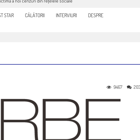
victimă a noi cenzuri din rețelele sociale
T STAR
CĂLĂTORII
INTERVIURI
DESPRE
9467
20