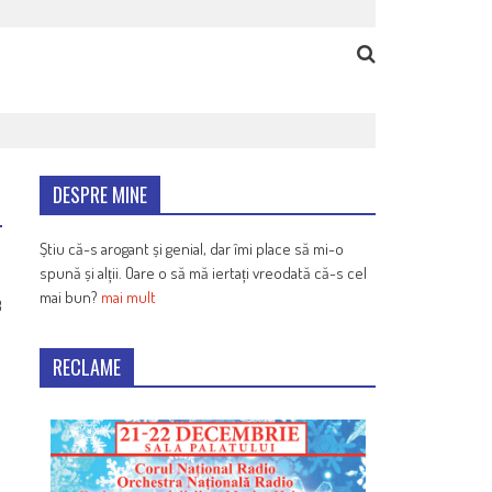
DESPRE MINE
Știu că-s arogant și genial, dar îmi place să mi-o
spună și alții. Oare o să mă iertați vreodată că-s cel
mai bun?
mai mult
3
RECLAME