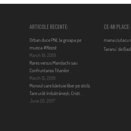
ARTICOLE RECENTE:
CE-MI PLACE:
Orban duce PNL la groapa pe
mana.ciutacu.
muzica #Rezist
Taranu’ de Ba
March 19, 2019
Rares versus Mandachi sau
Confruntarea Titanilor
March 15, 2019
Moroiul care bântuie liber pe sticlă.
Tare urât îmbătrânești, Cristi….
June 20, 2017