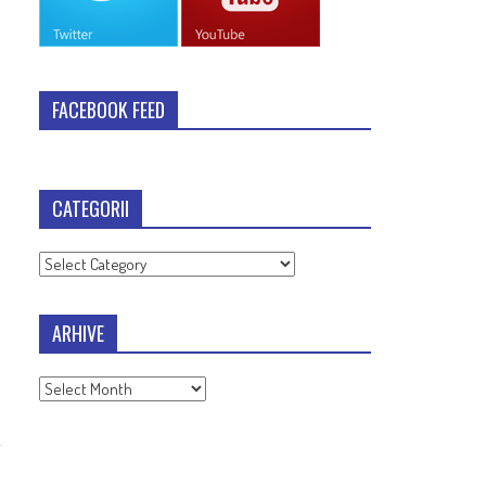
FACEBOOK FEED
CATEGORII
Categorii
ARHIVE
Arhive