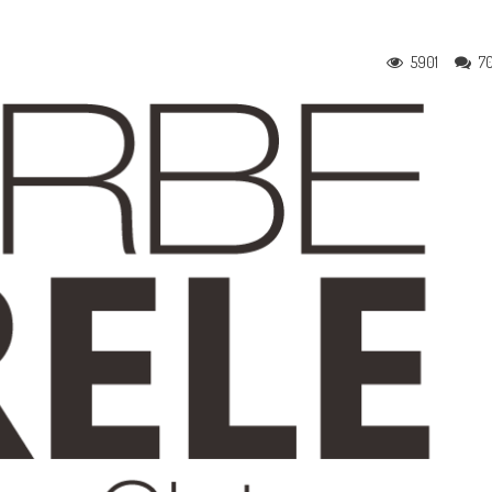
5901
7