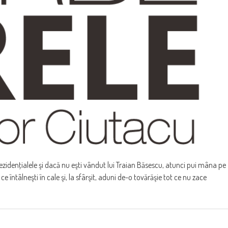
prezidenţialele şi dacă nu eşti vândut lui Traian Băsescu, atunci pui mâna pe
ce întâlneşti în cale şi, la sfârşit, aduni de-o tovărăşie tot ce nu zace