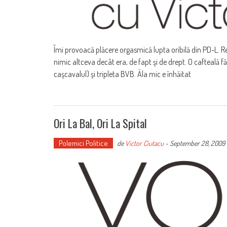
Îmi provoacă plăcere orgasmică lupta oribilă din PD-L. R
nimic altceva decât era, de fapt şi de drept. O cafteală 
caşcavalul) şi tripleta BVB. Ăla mic e înhăitat
Ori La Bal, Ori La Spital
Polemici Politice
de
Victor Ciutacu
-
September 28, 2009