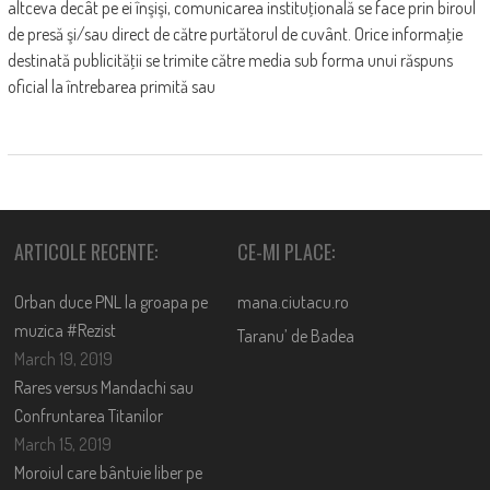
altceva decât pe ei înşişi, comunicarea instituţională se face prin biroul
de presă şi/sau direct de către purtătorul de cuvânt. Orice informaţie
destinată publicităţii se trimite către media sub forma unui răspuns
oficial la întrebarea primită sau
ARTICOLE RECENTE:
CE-MI PLACE:
Orban duce PNL la groapa pe
mana.ciutacu.ro
muzica #Rezist
Taranu’ de Badea
March 19, 2019
Rares versus Mandachi sau
Confruntarea Titanilor
March 15, 2019
Moroiul care bântuie liber pe