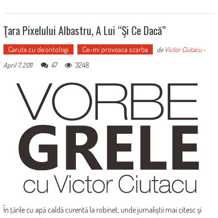
Ţara Pixelului Albastru, A Lui “şi Ce Dacă”
Caruta cu deontologi
Ce-mi provoaca scarba
de
Victor Ciutacu
-
47
3248
April 7, 2011
În ţările cu apă caldă curentă la robinet, unde jurnaliştii mai citesc şi