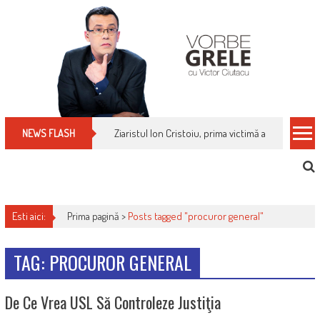
Skip
to
content
Ziaristul Ion Cristoiu, prima victimă a noi cenzuri 
NEWS FLASH
Esti aici:
Prima pagină >
Posts tagged "procuror general"
TAG: PROCUROR GENERAL
De Ce Vrea USL Să Controleze Justiţia