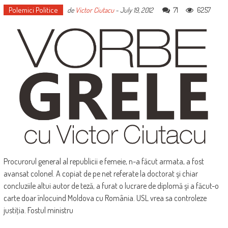
Polemici Politice
71
6257
de
Victor Ciutacu
-
July 19, 2012
Procurorul general al republicii e femeie, n-a făcut armata, a fost
avansat colonel. A copiat de pe net referate la doctorat şi chiar
concluziile altui autor de teză, a furat o lucrare de diplomă şi a făcut-o
carte doar înlocuind Moldova cu România. USL vrea sa controleze
justiţia. Fostul ministru