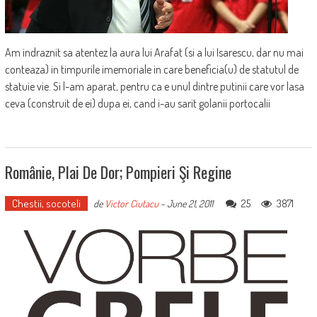
Am indraznit sa atentez la aura lui Arafat (si a lui Isarescu, dar nu mai
conteaza) in timpurile imemoriale in care beneficia(u) de statutul de
statuie vie. Si l-am aparat, pentru ca e unul dintre putinii care vor lasa
ceva (construit de ei) dupa ei, cand i-au sarit golanii portocalii
Românie, Plai De Dor; Pompieri Şi Regine
Chestii, socoteli
25
3871
de
Victor Ciutacu
-
June 21, 2011