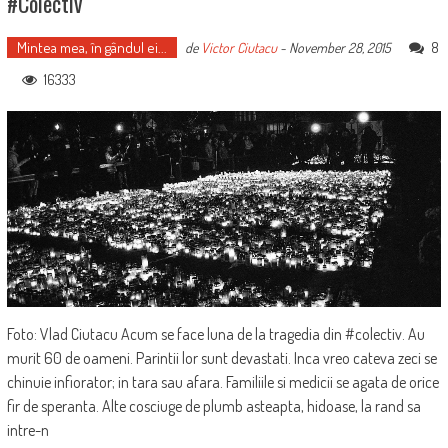
#Colectiv
Mintea mea, în gândul ei...
8
de
Victor Ciutacu
-
November 28, 2015
16333
Foto: Vlad Ciutacu Acum se face luna de la tragedia din #colectiv. Au
murit 60 de oameni. Parintii lor sunt devastati. Inca vreo cateva zeci se
chinuie infiorator; in tara sau afara. Familiile si medicii se agata de orice
fir de speranta. Alte cosciuge de plumb asteapta, hidoase, la rand sa
intre-n