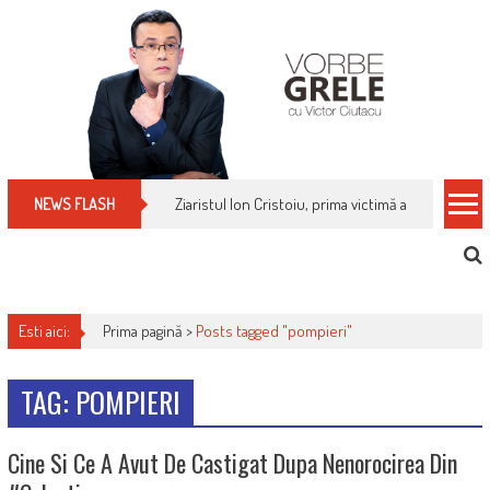
Skip
to
content
Ziaristul Ion Cristoiu, prima victimă a noi cenzuri 
NEWS FLASH
Esti aici:
Prima pagină >
Posts tagged "pompieri"
TAG: POMPIERI
Cine Si Ce A Avut De Castigat Dupa Nenorocirea Din