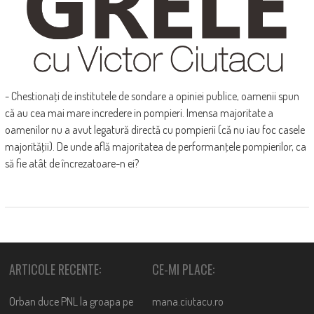
- Chestionaţi de institutele de sondare a opiniei publice, oamenii spun
că au cea mai mare incredere in pompieri. Imensa majoritate a
oamenilor nu a avut legatură directă cu pompierii (că nu iau foc casele
majorităţii). De unde află majoritatea de performanţele pompierilor, ca
să fie atât de încrezatoare-n ei?
ARTICOLE RECENTE:
CE-MI PLACE:
Orban duce PNL la groapa pe
mana.ciutacu.ro