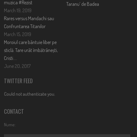
muzica #Rezist
Taranu’ de Badea
March 19, 2019
Rares versus Mandachi sau
Confruntarea Titanilor
March 15, 2019
Moroiul care bântuie liber pe
sticlă. Tare urât îmbătrânești,
Cristi….
June 20, 2017
TWITTER FEED
Could not authenticate you.
CONTACT
Nume: