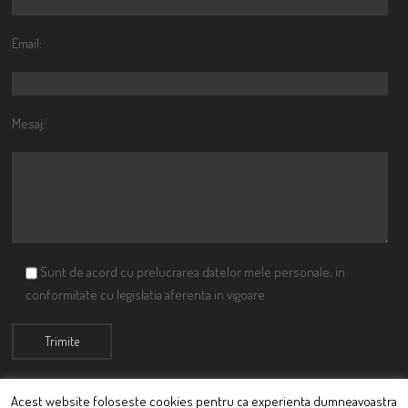
Email:
Mesaj:
Sunt de acord cu prelucrarea datelor mele personale, in
conformitate cu legislatia aferenta in vigoare
Acest website foloseste cookies pentru ca experienta dumneavoastra