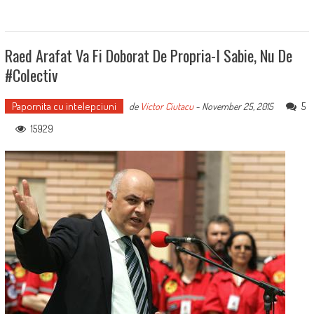
Raed Arafat Va Fi Doborat De Propria-I Sabie, Nu De
#Colectiv
Papornita cu intelepciuni
5
de
Victor Ciutacu
-
November 25, 2015
15929