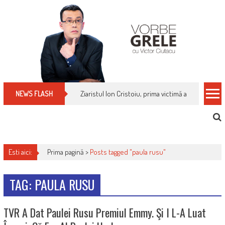
Skip
to
content
Ziaristul Ion Cristoiu, prima victimă a noi cenzuri 
NEWS FLASH
Esti aici:
Prima pagină >
Posts tagged "paula rusu"
TAG: PAULA RUSU
TVR A Dat Paulei Rusu Premiul Emmy. Şi I L-A Luat