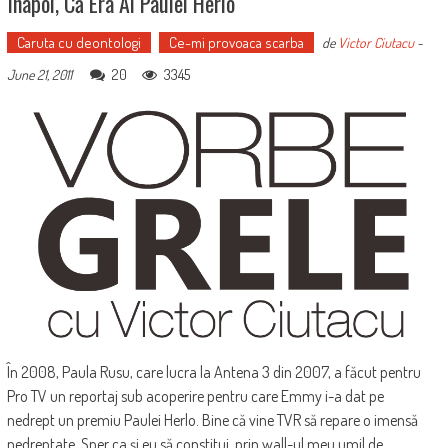
Înapoi, Că Era Al Paulei Herlo
Caruta cu deontologi
Ce-mi provoaca scarba
de
Victor Ciutacu
-
20
3345
June 21, 2011
În 2008, Paula Rusu, care lucra la Antena 3 din 2007, a făcut pentru
Pro TV un reportaj sub acoperire pentru care Emmy i-a dat pe
nedrept un premiu Paulei Herlo. Bine că vine TVR să repare o imensă
nedreptate. Sper ca şi eu să constitui, prin wall-ul meu umil de