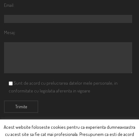
Email:
Mesaj:
Sunt de acord cu prelucrarea datelor mele personale, in
conformitate cu legislatia aferenta in vigoare
Acest website foloseste cookies pentru ca experienta dumneavoastra
cu acest site sa fie cat mai profesionala. Presupunem ca esti de acord
© Ciutacu 2015 Parte a Imperiului Ciutacesc.