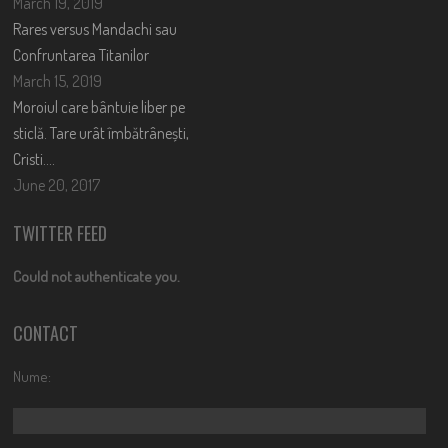
March 19, 2019
Rares versus Mandachi sau
Confruntarea Titanilor
March 15, 2019
Moroiul care bântuie liber pe
sticlă. Tare urât îmbătrânești,
Cristi….
June 20, 2017
TWITTER FEED
Could not authenticate you.
CONTACT
Nume: