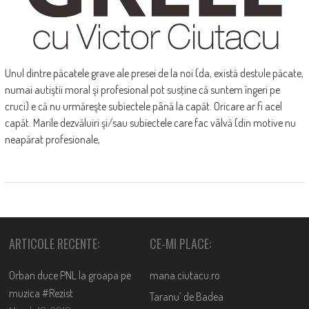
Unul dintre păcatele grave ale presei de la noi (da, există destule păcate,
numai autiştii moral şi profesional pot susţine că suntem îngeri pe
cruci) e că nu urmăreşte subiectele până la capăt. Oricare ar fi acel
capăt. Marile dezvăluiri şi/sau subiectele care fac vâlvă (din motive nu
neapărat profesionale,
ARTICOLE RECENTE:
CE-MI PLACE:
Orban duce PNL la groapa pe
mana.ciutacu.ro
muzica #Rezist
Taranu’ de Badea