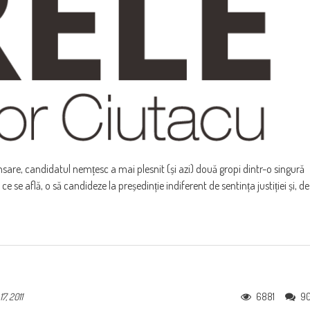
nsare, candidatul nemțesc a mai plesnit (și azi) două gropi dintr-o singură
 ce se află, o să candideze la președinție indiferent de sentința justiției și, de
6881
9
7, 2011