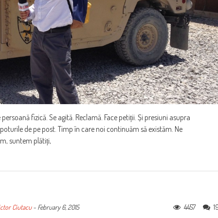
 persoană fizică. Se agită. Reclamă. Face petiții. Și presiuni asupra
 spoturile de pe post. Timp în care noi continuăm să existăm. Ne
m, suntem plătiți,
4457
1
ctor Ciutacu
-
February 6, 2015