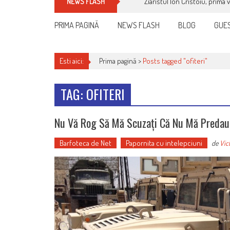
Ziaristul Ion Cristoiu, prima 
NEWS FLASH
PRIMA PAGINĂ
NEWS FLASH
BLOG
GUES
Esti aici:
Prima pagină >
Posts tagged "ofiteri"
TAG: OFITERI
Nu Vă Rog Să Mă Scuzați Că Nu Mă Predau.
Barfoteca de Net
Papornita cu intelepciuni
de
Vic