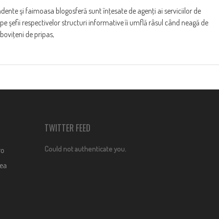
ndente şi faimoasa blogosferă sunt înţesate de agenţi ai serviciilor de
pe şefii respectivelor structuri informative îi umflă râsul când neagă de
boviţeni de pripas,
TWITTER FEED
Could not authenticate you.
ro
dea