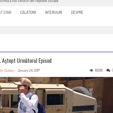
victimă a noi cenzuri din rețelele sociale
T STAR
CĂLĂTORII
INTERVIURI
DESPRE
 Aștept Următorul Episod
110315
tor Ciutacu
-
January 24, 2017