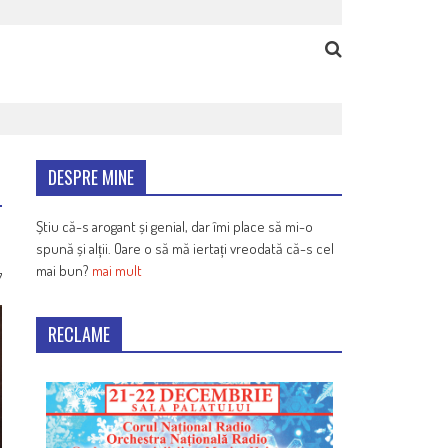
DESPRE MINE
Știu că-s arogant și genial, dar îmi place să mi-o
spună și alții. Oare o să mă iertați vreodată că-s cel
mai bun?
mai mult
7
RECLAME