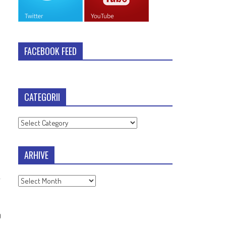
FACEBOOK FEED
CATEGORII
Categorii
ARHIVE
Arhive
0