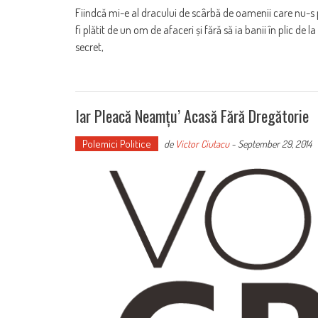
Fiindcă mi-e al dracului de scârbă de oamenii care nu-s p
fi plătit de un om de afaceri și fără să ia banii în plic d
secret,
Iar Pleacă Neamțu’ Acasă Fără Dregătorie
Polemici Politice
de
Victor Ciutacu
-
September 29, 2014