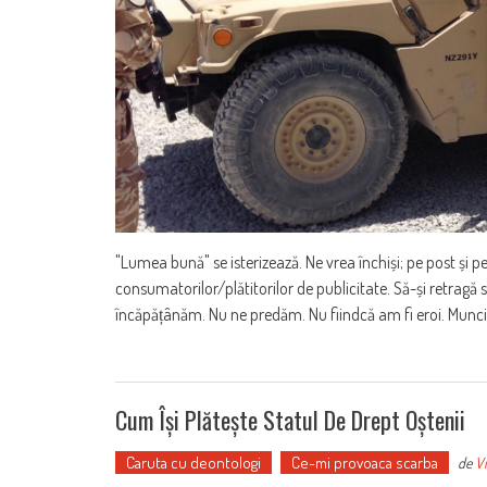
"Lumea bună" se isterizează. Ne vrea închiși; pe post și pe
consumatorilor/plătitorilor de publicitate. Să-și retragă
încăpățânăm. Nu ne predăm. Nu fiindcă am fi eroi. Munci
Cum Își Plătește Statul De Drept Oștenii
Caruta cu deontologi
Ce-mi provoaca scarba
de
Vi