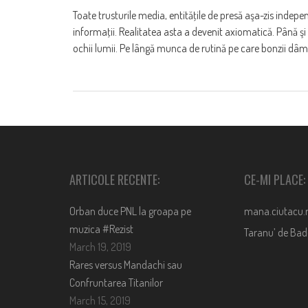
Toate trusturile media, entităţile de presă aşa-zis indepe
informaţii. Realitatea asta a devenit axiomatică. Până şi 
ochii lumii. Pe lângă munca de rutină pe care bonzii dâm
ARTICOLE RECENTE:
CE-MI PLACE:
Orban duce PNL la groapa pe
mana.ciutacu.
muzica #Rezist
Taranu’ de Ba
March 19, 2019
Rares versus Mandachi sau
Confruntarea Titanilor
March 15, 2019