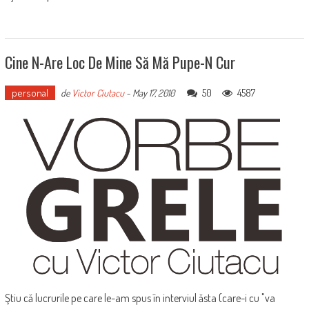
Cine N-Are Loc De Mine Să Mă Pupe-N Cur
personal
50
4587
de
Victor Ciutacu
-
May 17, 2010
Ştiu că lucrurile pe care le-am spus în interviul ăsta (care-i cu "va