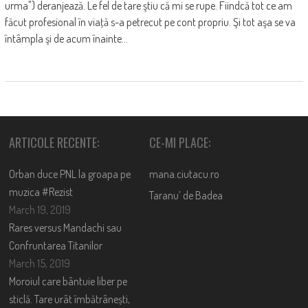
urma") deranjează. Le fel de tare ştiu că mi se rupe. Fiindcă tot ce am
făcut profesional în viaţă s-a petrecut pe cont propriu. Şi tot aşa se va
întâmpla şi de acum înainte...
ARTICOLE RECENTE:
CE-MI PLACE:
Orban duce PNL la groapa pe
mana.ciutacu.ro
muzica #Rezist
Taranu’ de Badea
March 19, 2019
Rares versus Mandachi sau
Confruntarea Titanilor
March 15, 2019
Moroiul care bântuie liber pe
sticlă. Tare urât îmbătrânești,