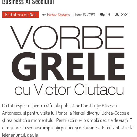
Business Al Secolului
Barfoteca de Net
19
3731
de
Victor Ciutacu
-
June 10, 2013
Cu tot respectul pentru răfuiala publică pe Constituție Băsescu-
Antonescu și pentru vizita lui Ponta la Merkel, divorțul Udrea-Cocoș e
știrea politică a momentului. Pentru că nu-i o simplă decizie de viață. E
o mișcare cu serioase implicații politice și de business. E tentant să iei la
lejer anunțul, dar, la