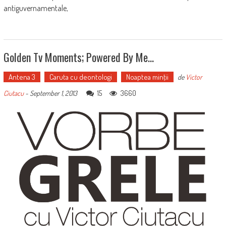
antiguvernamentale,
Golden Tv Moments; Powered By Me…
Antena 3
Caruta cu deontologi
Noaptea minţii
de
Victor
15
3660
Ciutacu
-
September 1, 2013