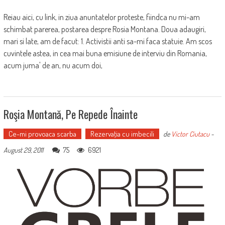
Reiau aici, cu link, in ziua anuntatelor proteste, fiindca nu mi-am
schimbat parerea, postarea despre Rosia Montana. Doua adaugiri,
mari si late, am de facut: 1. Activistii anti sa-mi faca statuie. Am scos
cuvintele astea, in cea mai buna emisiune de interviu din Romania,
acum juma' de an, nu acum doi,
Roşia Montană, Pe Repede Înainte
Ce-mi provoaca scarba
Rezervaţia cu imbecili
de
Victor Ciutacu
-
75
6921
August 29, 2011