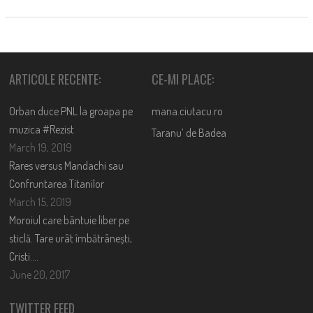
ARTICOLE RECENTE:
CE-MI PLACE:
Orban duce PNL la groapa pe
mana.ciutacu.ro
muzica #Rezist
Taranu’ de Badea
March 19, 2019
Rares versus Mandachi sau
Confruntarea Titanilor
March 15, 2019
Moroiul care bântuie liber pe
sticlă. Tare urât îmbătrânești,
Cristi….
June 20, 2017
TWITTER FEED