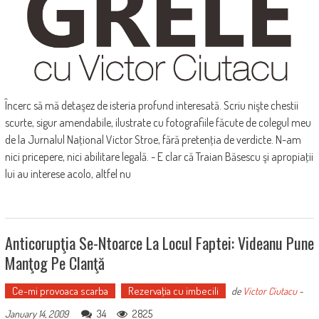
Încerc să mă detaşez de isteria profund interesată. Scriu nişte chestii
scurte, sigur amendabile, ilustrate cu fotografiile făcute de colegul meu
de la Jurnalul Naţional Victor Stroe, fără pretenţia de verdicte. N-am
nici pricepere, nici abilitare legală. - E clar că Traian Băsescu şi apropiaţii
lui au interese acolo, altfel nu
Anticorupţia Se-Ntoarce La Locul Faptei: Videanu Pune
Manţog Pe Clanţă
Ce-mi provoaca scarba
Rezervaţia cu imbecili
de
Victor Ciutacu
-
34
2825
January 14, 2009