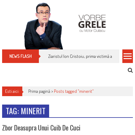
Skip
to
content
Ziaristul Ion Cristoiu, prima victimă a noi cenzuri 
NEWS FLASH
Esti aici:
Prima pagină >
Posts tagged "minerit"
TAG: MINERIT
Zbor Deasupra Unui Cuib De Cuci