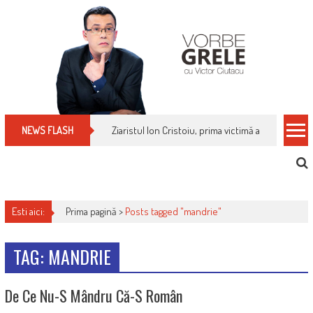
Skip
to
content
Ziaristul Ion Cristoiu, prima victimă a noi cenzuri 
NEWS FLASH
Esti aici:
Prima pagină >
Posts tagged "mandrie"
TAG: MANDRIE
De Ce Nu-S Mândru Că-S Român