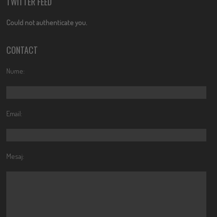
TWITTER FEED
Could not authenticate you.
CONTACT
Nume:
Email:
Mesaj: