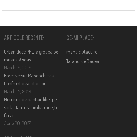
ARTICOLE RECENTE:
CE-MI PLACE:
Orban duce PNL la groapa pe
mana.ciutacu.ro
muzica #Rezist
Taranu’ de Badea
March 19, 2019
Rares versus Mandachi sau
Confruntarea Titanilor
March 15, 2019
Moroiul care bântuie liber pe
sticlă. Tare urât îmbătrânești,
Cristi….
June 20, 2017