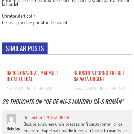
Palada-Băsescu-matrafox: descoperirea ipocrită şi uluitoare a sexului
NAVIGATION
la bordel
Urmatorul articol
Cel mai șmecher purtător de cuvânt
SIMILAR POSTS
BARCELONA-REAL, MAI MULT
INDUSTRIA PORNO TREBUIE
DECÂT FOTBAL
SALVATĂ URGENT
April 27, 2011
75
6826
January 8, 2009
44
3072
29 THOUGHTS ON “
DE CE NU-S MÂNDRU CĂ-S ROMÂN
”
December 1, 2013 at 08:08
Daca televiziunea unde prestezi ar fi daruit romanilor cel
Bubulea
mai mare drapel national din lume, ai fi fost si tu mandru ca