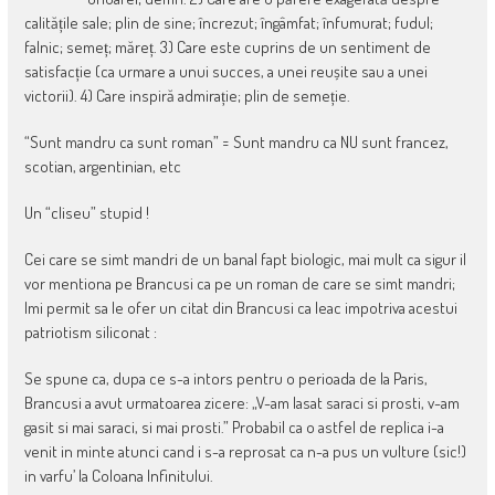
calitățile sale; plin de sine; încrezut; îngâmfat; înfumurat; fudul;
falnic; semeț; măreț. 3) Care este cuprins de un sentiment de
satisfacție (ca urmare a unui succes, a unei reușite sau a unei
victorii). 4) Care inspiră admirație; plin de semeție.
“Sunt mandru ca sunt roman” = Sunt mandru ca NU sunt francez,
scotian, argentinian, etc
Un “cliseu” stupid !
Cei care se simt mandri de un banal fapt biologic, mai mult ca sigur il
vor mentiona pe Brancusi ca pe un roman de care se simt mandri;
Imi permit sa le ofer un citat din Brancusi ca leac impotriva acestui
patriotism siliconat :
Se spune ca, dupa ce s-a intors pentru o perioada de la Paris,
Brancusi a avut urmatoarea zicere: „V-am lasat saraci si prosti, v-am
gasit si mai saraci, si mai prosti.” Probabil ca o astfel de replica i-a
venit in minte atunci cand i s-a reprosat ca n-a pus un vulture (sic!)
in varfu’ la Coloana Infinitului.