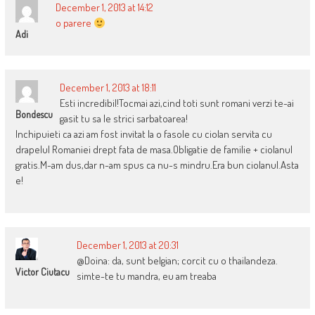
December 1, 2013 at 14:12
o parere
Adi
December 1, 2013 at 18:11
Esti incredibil!Tocmai azi,cind toti sunt romani verzi te-ai
Bondescu
gasit tu sa le strici sarbatoarea!
Inchipuieti ca azi am fost invitat la o fasole cu ciolan servita cu
drapelul Romaniei drept fata de masa.Obligatie de familie + ciolanul
gratis.M-am dus,dar n-am spus ca nu-s mindru.Era bun ciolanul.Asta
e!
December 1, 2013 at 20:31
@Doina: da, sunt belgian; corcit cu o thailandeza.
Victor Ciutacu
simte-te tu mandra, eu am treaba