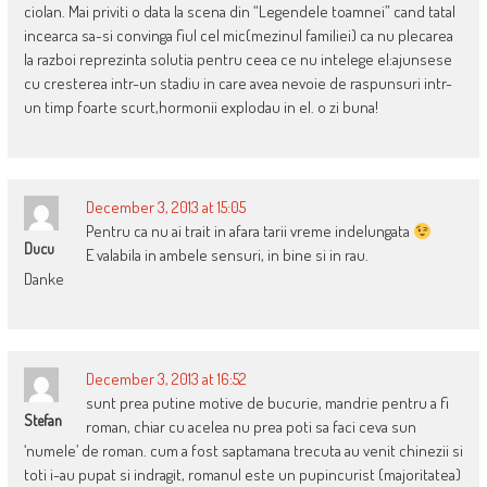
ciolan. Mai priviti o data la scena din “Legendele toamnei” cand tatal
incearca sa-si convinga fiul cel mic(mezinul familiei) ca nu plecarea
la razboi reprezinta solutia pentru ceea ce nu intelege el:ajunsese
cu cresterea intr-un stadiu in care avea nevoie de raspunsuri intr-
un timp foarte scurt,hormonii explodau in el. o zi buna!
December 3, 2013 at 15:05
Pentru ca nu ai trait in afara tarii vreme indelungata
Ducu
E valabila in ambele sensuri, in bine si in rau.
Danke
December 3, 2013 at 16:52
sunt prea putine motive de bucurie, mandrie pentru a fi
Stefan
roman, chiar cu acelea nu prea poti sa faci ceva sun
‘numele’ de roman. cum a fost saptamana trecuta au venit chinezii si
toti i-au pupat si indragit, romanul este un pupincurist (majoritatea)