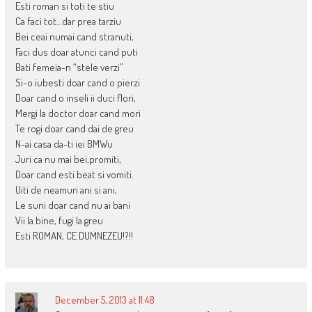
Esti roman si toti te stiu
Ca faci tot…dar prea tarziu
Bei ceai numai cand stranuti,
Faci dus doar atunci cand puti
Bati femeia-n “stele verzi”
Si-o iubesti doar cand o pierzi
Doar cand o inseli ii duci flori,
Mergi la doctor doar cand mori
Te rogi doar cand dai de greu
N-ai casa da-ti iei BMWu
Juri ca nu mai bei,promiti,
Doar cand esti beat si vomiti.
Uiti de neamuri ani si ani,
Le suni doar cand nu ai bani
Vii la bine, fugi la greu
Esti ROMAN, CE DUMNEZEU!?!!
December 5, 2013 at 11:48