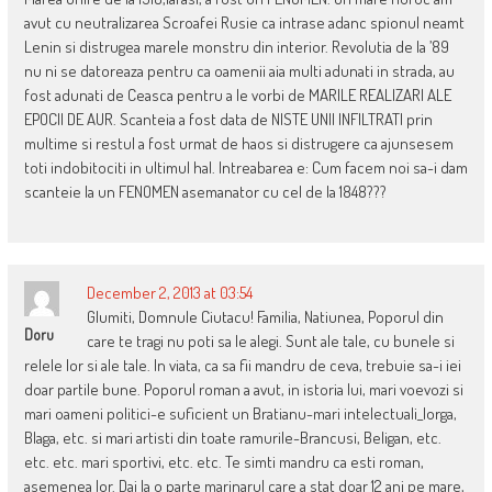
avut cu neutralizarea Scroafei Rusie ca intrase adanc spionul neamt
Lenin si distrugea marele monstru din interior. Revolutia de la ’89
nu ni se datoreaza pentru ca oamenii aia multi adunati in strada, au
fost adunati de Ceasca pentru a le vorbi de MARILE REALIZARI ALE
EPOCII DE AUR. Scanteia a fost data de NISTE UNII INFILTRATI prin
multime si restul a fost urmat de haos si distrugere ca ajunsesem
toti indobitociti in ultimul hal. Intreabarea e: Cum facem noi sa-i dam
scanteie la un FENOMEN asemanator cu cel de la 1848???
December 2, 2013 at 03:54
Glumiti, Domnule Ciutacu! Familia, Natiunea, Poporul din
Doru
care te tragi nu poti sa le alegi. Sunt ale tale, cu bunele si
relele lor si ale tale. In viata, ca sa fii mandru de ceva, trebuie sa-i iei
doar partile bune. Poporul roman a avut, in istoria lui, mari voevozi si
mari oameni politici-e suficient un Bratianu-mari intelectuali_Iorga,
Blaga, etc. si mari artisti din toate ramurile-Brancusi, Beligan, etc.
etc. etc. mari sportivi, etc. etc. Te simti mandru ca esti roman,
asemenea lor. Dai la o parte marinarul care a stat doar 12 ani pe mare,