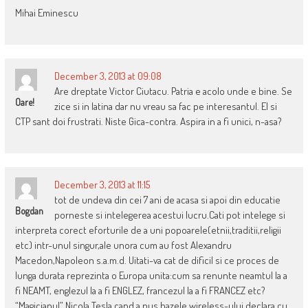
Mihai Eminescu
December 3, 2013 at 09:08
Are dreptate Victor Ciutacu. Patria e acolo unde e bine. Se
Oare!
zice si in latina dar nu vreau sa fac pe interesantul. El si
CTP sant doi frustrati. Niste Gica-contra. Aspira in a fi unici, n-asa?
December 3, 2013 at 11:15
tot de undeva din cei 7 ani de acasa si apoi din educatie
Bogdan
porneste si intelegerea acestui lucru.Cati pot intelege si
interpreta corect eforturile de a uni popoarele(etnii,traditii,religii
etc) intr-unul singur,ale unora cum au fost Alexandru
Macedon,Napoleon s.a.m.d. Uitati-va cat de dificil si ce proces de
lunga durata reprezinta o Europa unita:cum sa renunte neamtul la a
fi NEAMT, englezul la a fi ENGLEZ, francezul la a fi FRANCEZ etc?
“Magicianul” Nicola Tesla cand a pus bazele wireless-ului declara cu