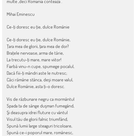
multe ,deci Romania conteaza .
Mihai Eminescu
Ce-ţi doresc eu ţie, dulce Românie
Ce-ţi doresc eu ţie, dulce Românie,
Ţara mea de glorii, ţara mea de dor?
Braţele nervoase, arma de tărie,
La trecutu-ţi mare, mare viitor!
Fiarbă vinu-n cupe, spumege pocalul,
Dacă fiii-ţi mândri aste le nutresc;
Căci rămâne stânca, deşi moare valul,
Dulce Românie, asta ţi-o doresc.
Vis de răzbunare negru ca mormântul
Spada ta de sânge duşman fumegând,
Şi deasupra idrei fluture cu vântul
Visul tău de glorii falnic triumfând,
Spună lumii large steaguri tricoloare,
Spună ce-i poporul mare, românesc,