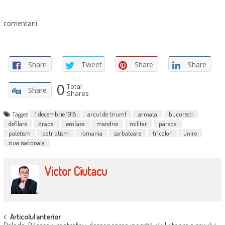
comentarii
Share
Tweet
Share
Share
0
Total
Share
Shares
Tagged
1 decembrie 1918
arcul de triumf
armata
bucuresti
defilare
drapel
emfaza
mandrie
militar
parada
patetism
patriotism
romania
sarbatoare
tricolor
unire
ziua nationala
Victor Ciutacu
POST
Articolul anterior