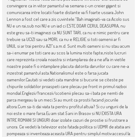
convingere ca in viitor pamantul va semana c-un creier gigant si
comunicarea intre locatii foarte distante va fi foarte usoara.John
Lennon a fost cel care a zis cuvintele:”Bah imaginati-va ca:Acolo sus
NU e un rai,sub noi NU e un iad ci ESTE DOAR CERUL DEASUPRA, nu
este greu sa-ti imaginezi ca NU SUNT TARI, ca nu e nimic pentru care
trebuie sa UCIZI sau sa MORI, ca nu e RELIGIE si toti oamenii ar fi
UNUL si ar trai pentru AZI”s.a.m.d. Sunt multi oameni si nu stau acum
sa-i enumar pe toti care au scos la lumina niste fapte,niste lucruri
care reprezinta croiala noastra si intamplarea de a ne afla in vietile
noastre poate fi o intamplare placuta datorita darurilor cu care ne-a
inzestrat pamantul asta.Nationalismul este o farsa jucata
oamenilor.Cautati si vedeti cata mandrie si bucurie se citeste pe
chipurile soldatilor proaspeti care plecau pe front in primul razboi
mondial.Englezii/francezii/scotienii plecau sa-i bata pe nemti de
parca mergeau la un meci.Si au murit ca prostii facand jocurile
altora.Cum sa-ti dai viata ta pentru profitul altuia? Si cu ungurii de la
noi este o mare farsa.Eu am stat 5 ani in Brasov si NU EXISTA URA
INTRE ROMANI SI UNGURI doar izolate cazuri de prostie si frustrare a
unora. Ce vedeti la televizor este fatada politica si UDMR de atatia ani
pompeaza si inventeaza aceasta URA pentru simplul motiv:accesul la