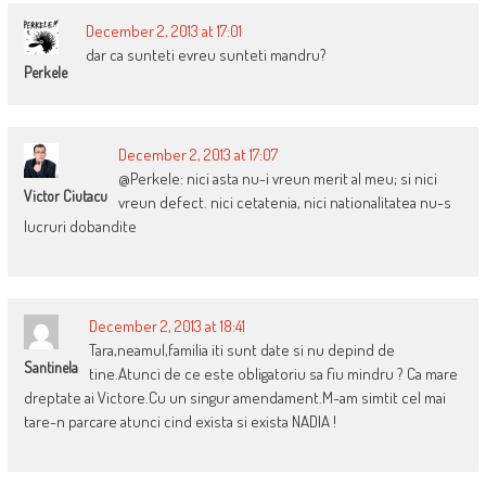
December 2, 2013 at 17:01
dar ca sunteti evreu sunteti mandru?
Perkele
December 2, 2013 at 17:07
@Perkele: nici asta nu-i vreun merit al meu; si nici
Victor Ciutacu
vreun defect. nici cetatenia, nici nationalitatea nu-s
lucruri dobandite
December 2, 2013 at 18:41
Tara,neamul,familia iti sunt date si nu depind de
Santinela
tine.Atunci de ce este obligatoriu sa fiu mindru ? Ca mare
dreptate ai Victore.Cu un singur amendament.M-am simtit cel mai
tare-n parcare atunci cind exista si exista NADIA !