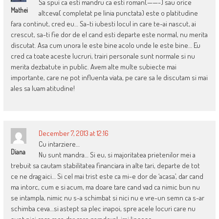
Sa spui ca esti mandru ca esti roman(——-) sau orice
Mathei
altceva( completat pe linia punctata) este o platitudine
fara continut, cred eu… Sa-ti iubesti locul in care te-ai nascut, ai
crescut, sa-ti fie dor de el cand esti departe este normal, nu merita
discutat. Asa cum unora le este bine acolo unde le este bine… Eu
cred ca toate aceste lucruri, trairi personale sunt normale si nu
merita dezbatute in public. Avem alte multe subiecte mai
importante, care ne pot influenta viata, pe care sa le discutam si mai
ales sa luam atitudine!
December 7, 2013 at 12:16
Cu intarziere…
Diana
Nu sunt mandra… Si eu, si majoritatea prietenilor mei a
trebuit sa cautam stabilitatea financiara in alte tari, departe de tot
ce ne drag aici… Si cel mai trist este ca mi-e dor de ‘acasa’, dar cand
ma intorc, cum e si acum, ma doare tare cand vad ca nimic bun nu
se intampla, nimic nu s-a schimbat si nici nu e vre-un semn ca s-ar
schimba ceva…si astept sa plec inapoi, spre acele locuri care nu