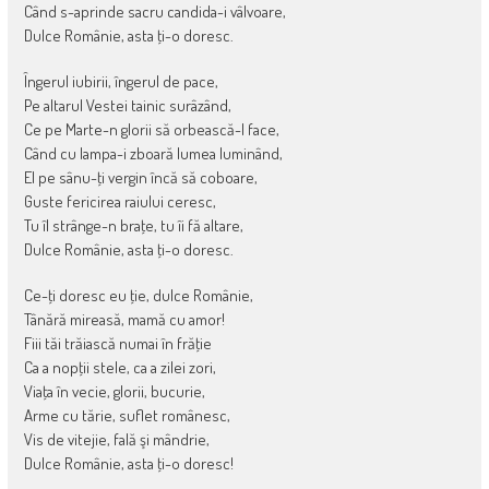
Când s-aprinde sacru candida-i vâlvoare,
Dulce Românie, asta ţi-o doresc.
Îngerul iubirii, îngerul de pace,
Pe altarul Vestei tainic surâzând,
Ce pe Marte-n glorii să orbească-l face,
Când cu lampa-i zboară lumea luminând,
El pe sânu-ţi vergin încă să coboare,
Guste fericirea raiului ceresc,
Tu îl strânge-n braţe, tu îi fă altare,
Dulce Românie, asta ţi-o doresc.
Ce-ţi doresc eu ţie, dulce Românie,
Tânără mireasă, mamă cu amor!
Fiii tăi trăiască numai în frăţie
Ca a nopţii stele, ca a zilei zori,
Viaţa în vecie, glorii, bucurie,
Arme cu tărie, suflet românesc,
Vis de vitejie, fală şi mândrie,
Dulce Românie, asta ţi-o doresc!