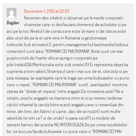
December 1, 2013 at 23:03
Fenomen des intalnit si observat pe la marile corporatii
Bogdan
straineze care-si desfasoara domeniul de activitate si pe
aici pe la noi: Nivelul 1 de conducere este ‘al mare si de obicei este
ales unul de pe la ei care vine in Romania si gestioneaza
treburile.Sub el,nivelul 2, pentru managementul bastinasilor(adica a
romanilor) sunt alesi “ROMANII CEI MAI ROMANI”.Astia sunt cei mai
pupincuristi,de foarte obicei ajung in corporatii pe
pile/relatii(DA.Meritocratia este sub nivelul 0).Ei reprezinta dejectia
suprema a non-valorii.Strainezul care-i mai sus de ei, stie asta si pe
asta mizeaza. Iar avantajele care le trage pe urma buboaielor cu puroi
care-s repet, “ROMANII CEI MAI ROMANI” sunt(…avantajele): mentine
starea de “divide et impera” intre angajati.Ce inseamna asta? Pai e
simplu, practic angajatii se mananca intre ei si au mereu vederea
calului inhamat la caruta.Intre acesti angajati,care-s romani(aia din
mine, din tine, din fabrici si uzine…daci de-ai nostri) sunt multe
valori(de te miri ce? si de unde? si pana cand?) si modele de
oameni harnici dar acestia NU INTERESEAZA.De pe urma rezultatelor
lor, se bucura/lauda buboaiele cu puroi care-s “ROMANII CEI MAI