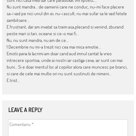
sunt nici casa mea dar care paradoxal, imi lipsesc…
Nu sunt mandra… de oamenii care ne conduc, nu-mi face placere
sa-i vad pe nici unul din ei, nu-i ascult, nu mai sufar sa le vad fetele
zambitoare…
E frustrant, dar am invatat sa traim asa,plecand si venind, zburand
peste mari si tari, oceane si ce-o mai fi…
Nu, nu sunt mandra, nu am de ce…
1 Decembrie nu mi-a trezit nici cea mai mica emotie…
Emotii pana la lacrimi am doar cand aud imnul cantat la vreo
intrecere sportiva, unde ai nostri iar castiga ceva, iar sunt cei mai
buni… Si e doar meritul lor, al copiilor alora care muncesc pe branci,
si care de cele mai multe ori nu sunt sustinuti de nimeni…
E trist…
LEAVE A REPLY