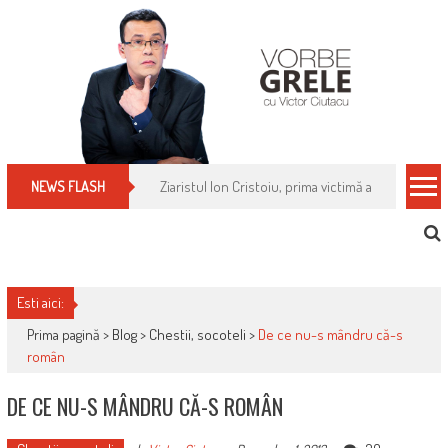
Skip
to
content
Cum îți schimbi, rapid, gratuit și eficient, furniz
NEWS FLASH
Esti aici:
Prima pagină >
Blog
>
Chestii, socoteli
>
De ce nu-s mândru că-s
român
DE CE NU-S MÂNDRU CĂ-S ROMÂN