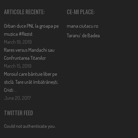
ARTICOLE RECENTE:
CE-MI PLACE:
Orban duce PNL la groapa pe
mana.ciutacu.ro
muzica #Rezist
Taranu’ de Badea
March 19, 2019
Rares versus Mandachi sau
Confruntarea Titanilor
March 15, 2019
Moroiul care bântuie liber pe
sticlă. Tare urât îmbătrânești,
Cristi….
June 20, 2017
TWITTER FEED
Could not authenticate you.