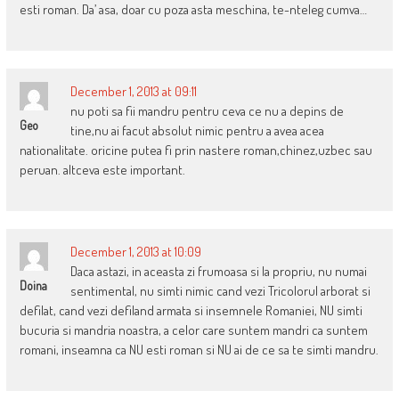
esti roman. Da’ asa, doar cu poza asta meschina, te-nteleg cumva…
December 1, 2013 at 09:11
nu poti sa fii mandru pentru ceva ce nu a depins de
Geo
tine,nu ai facut absolut nimic pentru a avea acea
nationalitate. oricine putea fi prin nastere roman,chinez,uzbec sau
peruan. altceva este important.
December 1, 2013 at 10:09
Daca astazi, in aceasta zi frumoasa si la propriu, nu numai
Doina
sentimental, nu simti nimic cand vezi Tricolorul arborat si
defilat, cand vezi defiland armata si insemnele Romaniei, NU simti
bucuria si mandria noastra, a celor care suntem mandri ca suntem
romani, inseamna ca NU esti roman si NU ai de ce sa te simti mandru.