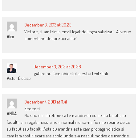
December 3, 2013 at 20:25
Victore, ti-am trimis email legat de legea salarizarii. Ai vreun
Alex
comentariu despre aceasta?
December 3, 2013 at 20:38
@Alex: nu face obiectul acestui text/link
Victor Ciutacu
December 4, 2013 at 11:41
Eeeeeei!
ANDA
Nu stiu daca trebuie sa te mandresti cu ce-au facut sau
fac altii si in egala masura nu-i normal nici sa-mi fie mie rusine de ce
au facut sau fac altii.Asta cu mandria este cam propagandistica si
cam fara rost.Fiecare are acolo unde s-a nascut motive de mandrie