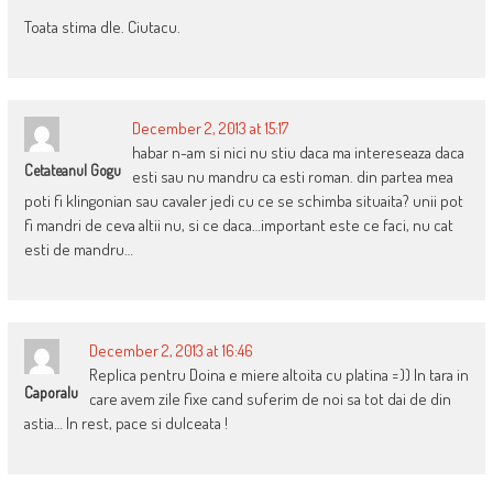
Toata stima dle. Ciutacu.
December 2, 2013 at 15:17
habar n-am si nici nu stiu daca ma intereseaza daca
Cetateanul Gogu
esti sau nu mandru ca esti roman. din partea mea
poti fi klingonian sau cavaler jedi cu ce se schimba situaita? unii pot
fi mandri de ceva altii nu, si ce daca…important este ce faci, nu cat
esti de mandru…
December 2, 2013 at 16:46
Replica pentru Doina e miere altoita cu platina =)) In tara in
Caporalu
care avem zile fixe cand suferim de noi sa tot dai de din
astia… In rest, pace si dulceata !