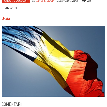
Chestii, socoteli
29
de
Victor Ciutacu
-
December 1, 2013
4593
D-aia
COMENTARII