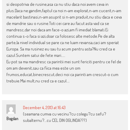
si deopotriva de rusine,asa ca nu stiu daca noi avem ceva in
plus.Daca ne gandim,faptul ca noi n-am explorat,n-am cucerit,n-am
macelarit bastinasi,n-am asuprit si n-am praduit,nu stiu daca e ceva
de mandrie sau o rusine.Toti cei care au facut asta vad ca se
mandresc,dar noi daca am face-o azi,am fi imediat blamati.Ei
continua s-o faca si azi,doar ca folosesc alte metode.Pe de alta
parte,la nivel individual se pare ca ne luam revansa,caci am speriat
Europa. Sa ma rusinez eu sau tu acum pentru asta?Nu cred ca e
cazul.Suntem satui de fete mari…..
Eu pot sa ma mandresc ca parintii mei sunt fericiti pentru ce fel de
om am devenit,sau ca fiica mea este un om
frumos,educat,binecrescut,deci noi ca parinti am crescut-o cum
trebuie.Mai mult,nu cred ca e cazul….
December 4, 2013 at 16:43
(seamana cumva cu vecinu’?cu colegu’?cu sefu’?
Bogdan
subalternu’?…cu CEL DIN OGLINDA???)