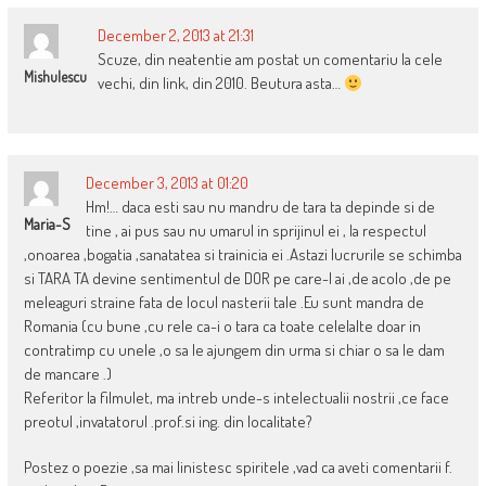
December 2, 2013 at 21:31
Scuze, din neatentie am postat un comentariu la cele
Mishulescu
vechi, din link, din 2010. Beutura asta…
December 3, 2013 at 01:20
Hm!… daca esti sau nu mandru de tara ta depinde si de
Maria-S
tine , ai pus sau nu umarul in sprijinul ei , la respectul
,onoarea ,bogatia ,sanatatea si trainicia ei .Astazi lucrurile se schimba
si TARA TA devine sentimentul de DOR pe care-l ai ,de acolo ,de pe
meleaguri straine fata de locul nasterii tale .Eu sunt mandra de
Romania (cu bune ,cu rele ca-i o tara ca toate celelalte doar in
contratimp cu unele ,o sa le ajungem din urma si chiar o sa le dam
de mancare .)
Referitor la filmulet, ma intreb unde-s intelectualii nostrii ,ce face
preotul ,invatatorul .prof.si ing. din localitate?
Postez o poezie ,sa mai linistesc spiritele ,vad ca aveti comentarii f.