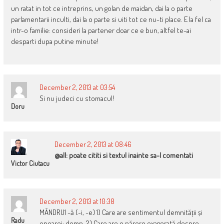
un ratat in tot ce intreprins, un golan de maidan, dai la o parte
parlamentarii inculti, dai la o parte si uiti tot ce nu-ti place. E la fel ca
intr-o familie: consideri la partener doar ce e bun, altfel te-ai
desparti dupa putine minute!
December 2, 2013 at 03:54
Si nu judeci cu stomacul!
Doru
December 2, 2013 at 08:46
@all: poate cititi si textul inainte sa-l comentati
Victor Ciutacu
December 2, 2013 at 10:38
MÂNDRU1 ~ă (~i, ~e) 1) Care are sentimentul demnității și
Radu
onoarei; demn. 2) Care are o părere exagerată despre