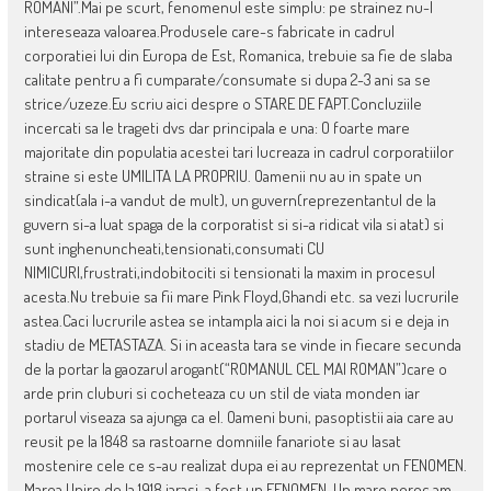
ROMANI”.Mai pe scurt, fenomenul este simplu: pe strainez nu-l
intereseaza valoarea.Produsele care-s fabricate in cadrul
corporatiei lui din Europa de Est, Romanica, trebuie sa fie de slaba
calitate pentru a fi cumparate/consumate si dupa 2-3 ani sa se
strice/uzeze.Eu scriu aici despre o STARE DE FAPT.Concluziile
incercati sa le trageti dvs dar principala e una: O foarte mare
majoritate din populatia acestei tari lucreaza in cadrul corporatiilor
straine si este UMILITA LA PROPRIU. Oamenii nu au in spate un
sindicat(ala i-a vandut de mult), un guvern(reprezentantul de la
guvern si-a luat spaga de la corporatist si si-a ridicat vila si atat) si
sunt inghenuncheati,tensionati,consumati CU
NIMICURI,frustrati,indobitociti si tensionati la maxim in procesul
acesta.Nu trebuie sa fii mare Pink Floyd,Ghandi etc. sa vezi lucrurile
astea.Caci lucrurile astea se intampla aici la noi si acum si e deja in
stadiu de METASTAZA. Si in aceasta tara se vinde in fiecare secunda
de la portar la gaozarul arogant(“ROMANUL CEL MAI ROMAN”)care o
arde prin cluburi si cocheteaza cu un stil de viata monden iar
portarul viseaza sa ajunga ca el. Oameni buni, pasoptistii aia care au
reusit pe la 1848 sa rastoarne domniile fanariote si au lasat
mostenire cele ce s-au realizat dupa ei au reprezentat un FENOMEN.
Marea Unire de la 1918,iarasi, a fost un FENOMEN. Un mare noroc am