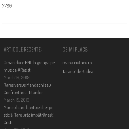
7780
ARTICOLE RECENTE:
CE-MI PLACE:
Orban duce PNL la groapa pe
mana.ciutacu.ro
muzica #Rezist
Taranu’ de Badea
March 19, 2019
Rares versus Mandachi sau
Confruntarea Titanilor
March 15, 2019
Moroiul care bântuie liber pe
sticlă. Tare urât îmbătrânești,
Cristi….