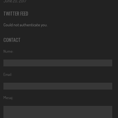
June 20, 2017
TWITTER FEED
Could not authenticate you.
CONTACT
Nume:
Email:
Mesaj: