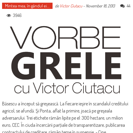
Mintea mea, în gândul ei...
44
de
Victor Ciutacu
-
November 18, 2013
3946
Băsescu a început să greşească. La fiecare ieşire în scandalul creditului
agricol, se afundă. Şi Ponta, aflat la primire, joacă pe greşeala
adversarului. Trei etichete rămân lipite pe el: 300 hectare, un milion
euro, CEC. În ciuda încercării parţiale de transparentizare, publicarea
contractului de creditare, rămân teme în suspensie. - Cine