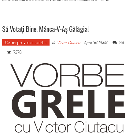
Să Votați Bine, Mânca-V-Aș Gălăgia!
Ce-mi provoaca scarba
96
de
Victor Ciutacu
-
April 30, 2009
7376