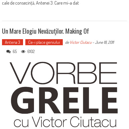
cale de consecinţă, Antenei 3. Care mi-a dat
Un Mare Elogiu Nevăzuţilor. Making Of
Antena 3
Ce-i place geniului
de
Victor Ciutacu
-
June 18, 2011
65
6102