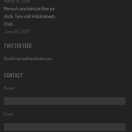
March 15, 2019
Moroiul care bântuie liber pe
sticlă. Tare urât îmbătrânești,
Cristi….
June 20, 2017
TWITTER FEED
Could not authenticate you.
CONTACT
Nume:
Email: