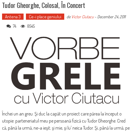
Tudor Gheorghe, Colosal, În Concert
Antena 3
Ce-i place geniului
de
Victor Ciutacu
-
December 24, 2011
74
8545
Închei un an greu. Şi duc la capăt un proiect care părea la început o
utopie: parteneriatul meu pe persoană fizică cu Tudor Gheorghe. Cred
că, până la urmă, ne-a ieşit; şi mie, şi lu' neica Tudor. Şi, până la urmă, pe