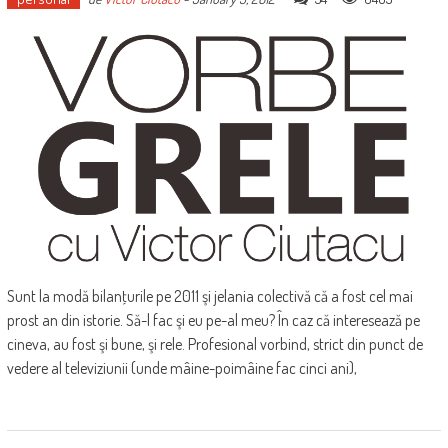
‎Sunt la modă bilanţurile pe 2011 şi jelania colectivă că a fost cel mai
prost an din istorie. Să-l fac şi eu pe-al meu? În caz că interesează pe
cineva, au fost şi bune, şi rele. Profesional vorbind, strict din punct de
vedere al televiziunii (unde mâine-poimâine fac cinci ani),