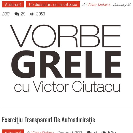
Antena 3
Ce dixtractie, ce mishteaux
de
Victor Ciutacu
-
January 10,
29
2959
2013
Exerciţiu Transparent De Autoadmiraţie
personal
54
6405
de
Victor Ciutacu
-
January 3, 2012