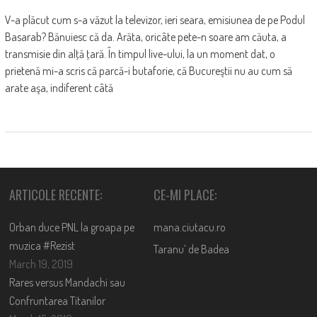
V-a plăcut cum s-a văzut la televizor, ieri seara, emisiunea de pe Podul
Basarab? Bănuiesc că da. Arăta, oricâte pete-n soare am căuta, a
transmisie din alţă ţară. În timpul live-ului, la un moment dat, o
prietenă mi-a scris că parcă-i butaforie, că Bucureştii nu au cum să
arate aşa, indiferent câtă
ARTICOLE RECENTE:
CE-MI PLACE:
Orban duce PNL la groapa pe
mana.ciutacu.ro
muzica #Rezist
Taranu’ de Badea
March 19, 2019
Rares versus Mandachi sau
Confruntarea Titanilor