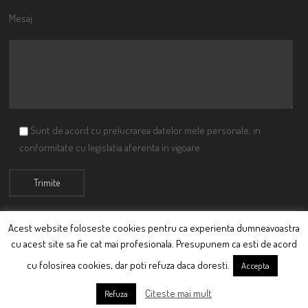
Mesaj:
Sunt de acord cu prelucrarea datelor mele personale, in
conformitate cu legislatia aferenta in vigoare
Acest website foloseste cookies pentru ca experienta dumneavoastra
cu acest site sa fie cat mai profesionala. Presupunem ca esti de acord
© Ciutacu 2015 Parte a Imperiului Ciutacesc.
cu folosirea cookies, dar poti refuza daca doresti.
Accepta
Powered By
Scriptics
Citeste mai mult
Refuza