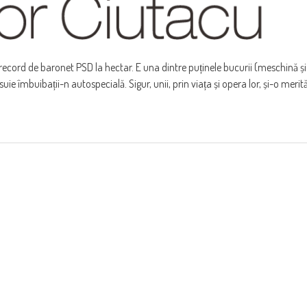
-record de baronet PSD la hectar. E una dintre puținele bucurii (meschină și
e îmbuibații-n autospecială. Sigur, unii, prin viața și opera lor, și-o merit