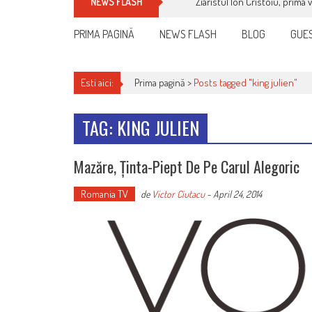
Ziaristul Ion Cristoiu, prima 
NEWS FLASH
PRIMA PAGINĂ
NEWS FLASH
BLOG
GUES
Esti aici:
Prima pagină >
Posts tagged "king julien"
TAG: KING JULIEN
Mazăre, Ținta-Piept De Pe Carul Alegoric
Romania TV
de
Victor Ciutacu
-
April 24, 2014