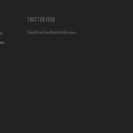
TWITTER FEED
Could not authenticate you.
ro
dea