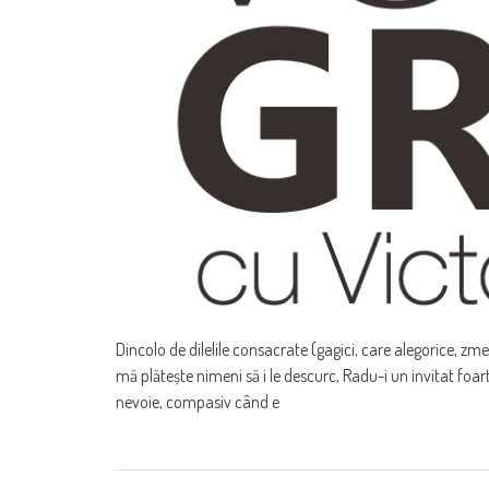
Dincolo de dilelile consacrate (gagici, care alegorice, zme
mă plătește nimeni să i le descurc, Radu-i un invitat foart
nevoie, compasiv când e