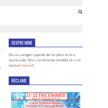
DESPRE MINE
Știu că-s arogant și genial, dar îmi place să mi-o
spună și alții. Oare o să mă iertați vreodată că-s cel
mai bun?
mai mult
5
RECLAME