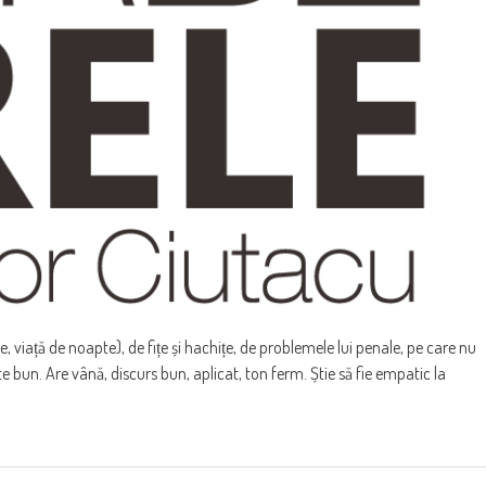
e, viață de noapte), de fițe și hachițe, de problemele lui penale, pe care nu
e bun. Are vână, discurs bun, aplicat, ton ferm. Știe să fie empatic la