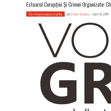
Estuarul Corupției Și Crimei Organizate: 
Ce-mi provoaca scarba
de
Victor Ciutacu
-
April 8, 2014