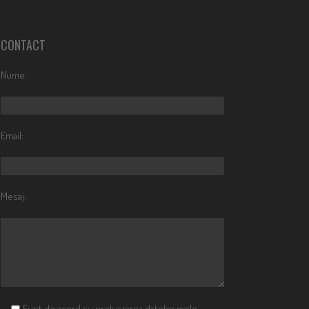
CONTACT
Nume:
Email:
Mesaj:
Sunt de acord cu prelucrarea datelor mele