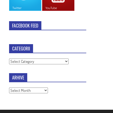
FACEBOOK FEED
CATEGORII
Categorii
ARHIVE
Arhive