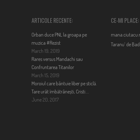
ARTICOLE RECENTE:
CE-MI PLACE:
Orban duce PNL la groapa pe
mana.ciutacu.
muzica #Rezist
Taranu’ de Ba
March 19, 2019
Rares versus Mandachi sau
Confruntarea Titanilor
March 15, 2019
Moroiul care bântuie liber pe sticlă.
Tare urât îmbătrânești, Cristi….
June 20, 2017