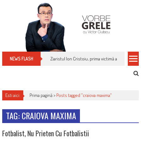
Skip
to
content
Ziaristul Ion Cristoiu, prima victimă a noi cenzuri 
NEWS FLASH
Esti aici:
Prima pagină >
Posts tagged "craiova maxima"
TAG: CRAIOVA MAXIMA
Fotbalist, Nu Prieten Cu Fotbalistii