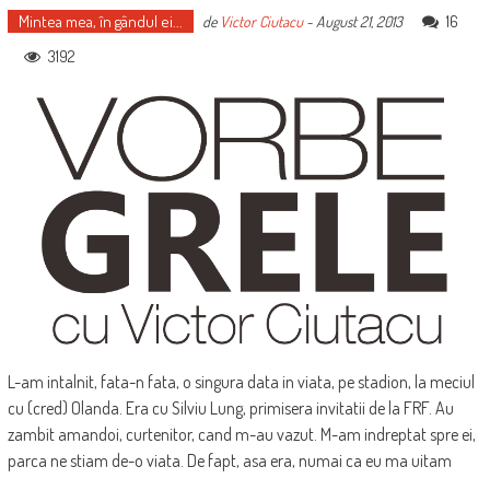
Mintea mea, în gândul ei...
16
de
Victor Ciutacu
-
August 21, 2013
3192
L-am intalnit, fata-n fata, o singura data in viata, pe stadion, la meciul
cu (cred) Olanda. Era cu Silviu Lung, primisera invitatii de la FRF. Au
zambit amandoi, curtenitor, cand m-au vazut. M-am indreptat spre ei,
parca ne stiam de-o viata. De fapt, asa era, numai ca eu ma uitam