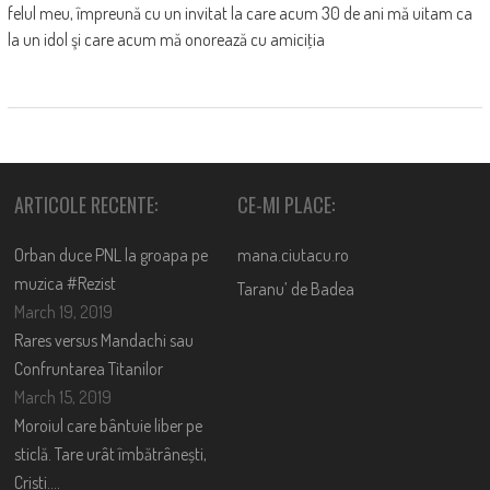
felul meu, împreună cu un invitat la care acum 30 de ani mă uitam ca
la un idol şi care acum mă onorează cu amiciţia
ARTICOLE RECENTE:
CE-MI PLACE:
Orban duce PNL la groapa pe
mana.ciutacu.ro
muzica #Rezist
Taranu’ de Badea
March 19, 2019
Rares versus Mandachi sau
Confruntarea Titanilor
March 15, 2019
Moroiul care bântuie liber pe
sticlă. Tare urât îmbătrânești,
Cristi….