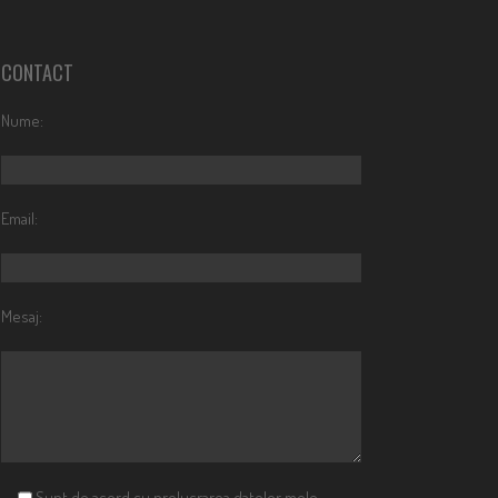
CONTACT
Nume:
Email:
Mesaj:
Sunt de acord cu prelucrarea datelor mele