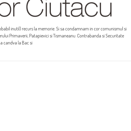
robabil inutil) recurs la memorie. Si sa condamnam in cor comunismul si
ierului Primaverii, Patapievici si Tismaneanu. Contrabanda si Securitate
da candva la Bac si