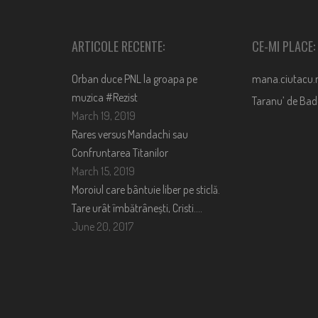
ARTICOLE RECENTE:
CE-MI PLACE:
Orban duce PNL la groapa pe
mana.ciutacu.
muzica #Rezist
Taranu’ de Ba
March 19, 2019
Rares versus Mandachi sau
Confruntarea Titanilor
March 15, 2019
Moroiul care bântuie liber pe sticlă.
Tare urât îmbătrânești, Cristi….
June 20, 2017