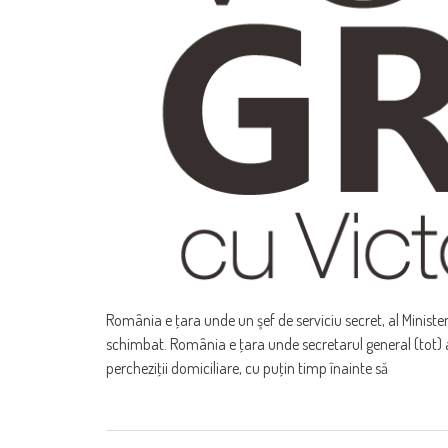
România e ţara unde un şef de serviciu secret, al Ministeru
schimbat. România e ţara unde secretarul general (tot) a
percheziţii domiciliare, cu puţin timp înainte să