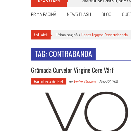
Ziaristul Ion Cristoiu, prima 
NEWS FLASH
PRIMA PAGINĂ
NEWS FLASH
BLOG
GUES
Esti aici:
Prima pagină >
Posts tagged "contrabanda"
TAG: CONTRABANDA
Grămada Curvelor Virgine Cere Vârf
Barfoteca de Net
de
Victor Ciutacu
-
May 23, 2011