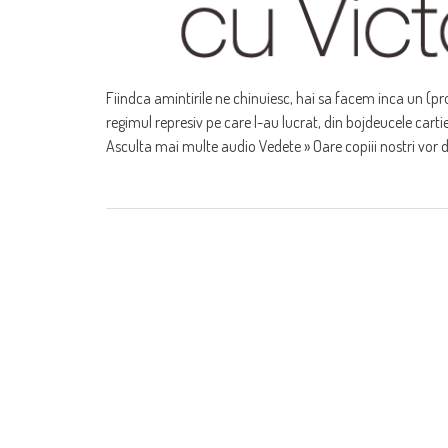
Fiindca amintirile ne chinuiesc, hai sa facem inca un (p
regimul represiv pe care l-au lucrat, din bojdeucele cart
Asculta mai multe audio Vedete » Oare copiii nostri vor 