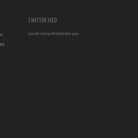
TWITTER FEED
Could not authenticate you.
ro
dea