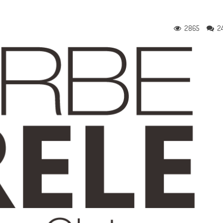
2865
2