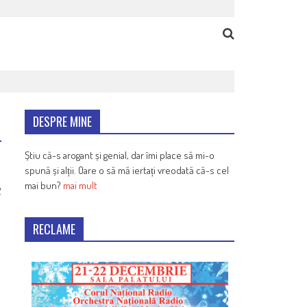
DESPRE MINE
Știu că-s arogant și genial, dar îmi place să mi-o
spună și alții. Oare o să mă iertați vreodată că-s cel
mai bun?
mai mult
2
RECLAME