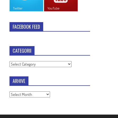
FACEBOOK FEED
CATEGORII
Categorii
ARHIVE
Arhive