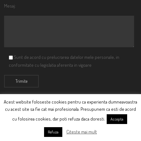
Mesaj:
Sunt de acord cu prelucrarea datelor mele personale, in
conformitate cu legislatia aferenta in vigoare
Acest website foloseste cookies pentru ca experienta dumneavoastra
cu acest site sa fie cat mai profesionala. Presupunem ca esti de acord
© Ciutacu 2015 Parte a Imperiului Ciutacesc.
cu folosirea cookies, dar poti refuza daca doresti.
Accepta
Powered By
Scriptics
Citeste mai mult
Refuza