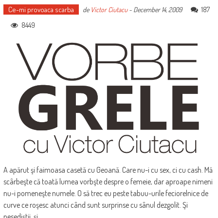
Ce-mi provoaca scarba
187
de
Victor Ciutacu
-
December 14, 2009
8449
A apărut şi faimoasa casetă cu Geoană. Care nu-i cu sex, ci cu cash. Mă
scârbeşte că toată lumea vorbşte despre o femeie, dar aproape nimeni
nu-i pomeneşte numele. O să trec eu peste tabuu-urile feciorelnice de
curve ce roşesc atunci când sunt surprinse cu sânul dezgolit. Şi
pesediştii, şi