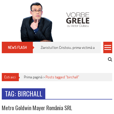
Skip
to
content
Ziaristul Ion Cristoiu, prima victimă a noi cenzuri 
NEWS FLASH
Esti aici:
Prima pagină >
Posts tagged "birchall"
TAG: BIRCHALL
Metro Goldwin Mayer România SRL