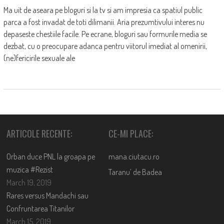
Ma uit de aseara pe bloguri si la tv si am impresia ca spatiul public
parca a fost invadat de toti dilimanii. Aria prezumtivului interes nu
depaseste chestiile facile. Pe ecrane, bloguri sau formurile media se
dezbat, cu o preocupare adanca pentru viitorul imediat al omenirii,
(ne)fericirile sexuale ale
ARTICOLE RECENTE:
CE-MI PLACE:
Orban duce PNL la groapa pe
mana.ciutacu.ro
muzica #Rezist
Taranu’ de Badea
March 19, 2019
Rares versus Mandachi sau
Confruntarea Titanilor
March 15, 2019