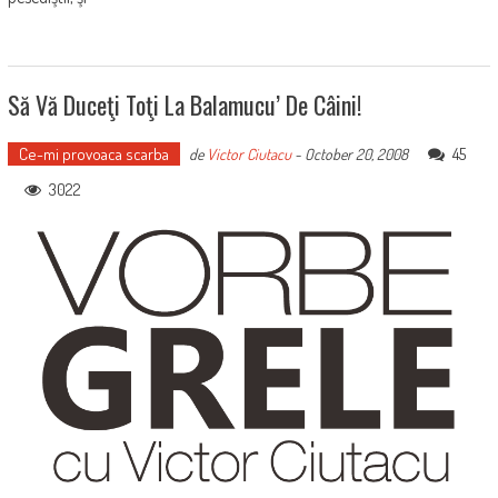
Să Vă Duceţi Toţi La Balamucu’ De Câini!
Ce-mi provoaca scarba
45
de
Victor Ciutacu
-
October 20, 2008
3022