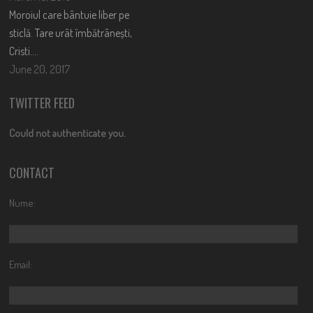
Moroiul care bântuie liber pe
sticlă. Tare urât îmbătrânești,
Cristi….
June 20, 2017
TWITTER FEED
Could not authenticate you.
CONTACT
Nume:
Email: