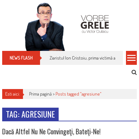
Skip
to
content
Ziaristul Ion Cristoiu, prima victimă a noi cenzuri 
NEWS FLASH
Esti aici:
Prima pagină >
Posts tagged "agresiune"
TAG: AGRESIUNE
Dacă Altfel Nu Ne Convingeţi, Bateţi-Ne!