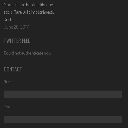
Moroiul care bântuie liber pe
sticlă. Tare urât îmbătrânești,
Cristi….
June 20, 2017
TWITTER FEED
Could not authenticate you.
CONTACT
Nume:
Email: