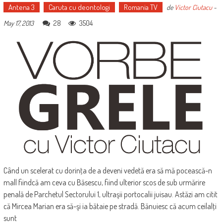
Antena 3
Caruta cu deontologi
Romania TV
de
Victor Ciutacu
-
28
3504
May 17, 2013
Când un scelerat cu dorinţa de a deveni vedetă era să mă pocească-n
mall fiindcă am ceva cu Băsescu, fiind ulterior scos de sub urmărire
penală de Parchetul Sectorului 1, ultraşii portocalii juisau. Astăzi am citit
că Mircea Marian era să-şi ia bătaie pe stradă. Bănuiesc că acum ceilalţi
sunt