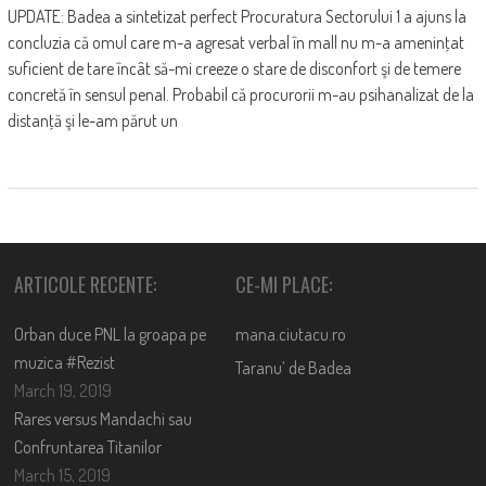
UPDATE: Badea a sintetizat perfect Procuratura Sectorului 1 a ajuns la
concluzia că omul care m-a agresat verbal în mall nu m-a ameninţat
suficient de tare încât să-mi creeze o stare de disconfort şi de temere
concretă în sensul penal. Probabil că procurorii m-au psihanalizat de la
distanţă şi le-am părut un
ARTICOLE RECENTE:
CE-MI PLACE:
Orban duce PNL la groapa pe
mana.ciutacu.ro
muzica #Rezist
Taranu’ de Badea
March 19, 2019
Rares versus Mandachi sau
Confruntarea Titanilor
March 15, 2019