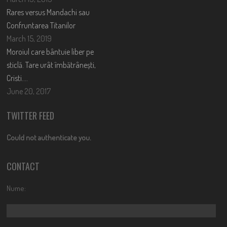
Rares versus Mandachi sau
Confruntarea Titanilor
March 15, 2019
Moroiul care bântuie liber pe
sticlă. Tare urât îmbătrânești,
Cristi….
June 20, 2017
TWITTER FEED
Could not authenticate you.
CONTACT
Nume: