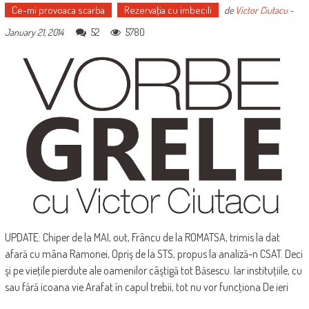
Ce-mi provoaca scarba
Rezervaţia cu imbecili
de
Victor Ciutacu
-
52
5780
January 21, 2014
UPDATE: Chiper de la MAI, out, Frâncu de la ROMATSA, trimis la dat
afară cu mâna Ramonei, Opriş de la STS, propus la analiză-n CSAT. Deci
şi pe vieţile pierdute ale oamenilor câştigă tot Băsescu. Iar instituţiile, cu
sau fără icoana vie Arafat în capul trebii, tot nu vor funcţiona De ieri