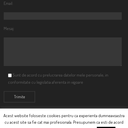
Email:
Mesaj:
Sunt de acord cu prelucrarea datelor mele personale, in
conformitate cu legislatia aferenta in vigoare
Acest website foloseste cookies pentru ca experienta dumneavoastra
cu acest site sa fie cat mai profesionala. Presupunem ca esti de acord
© Ciutacu 2015 Parte a Imperiului Ciutacesc.