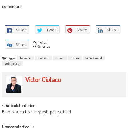
comentarii
Share
Tweet
Share
Share
0
Total
Share
Shares
Tagged
basescu
nastasiu
omar
udrea
varu' sandel
voiculescu
Victor Ciutacu
POST
Articolul anterior
Bine că sunteţi voi deştepţi, pricepuţilor!
NAVIGATION
Urmatorul articol