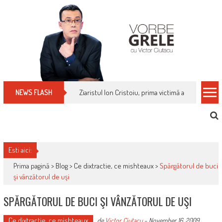
Skip
to
content
Ziaristul Ion Cristoiu, prima victimă a noi cenzuri 
NEWS FLASH
Esti aici:
Prima pagină >
Blog
>
Ce dixtractie, ce mishteaux
>
Spărgătorul de buci
şi vânzătorul de uşi
SPĂRGĂTORUL DE BUCI ŞI VÂNZĂTORUL DE UŞI
Ce dixtractie, ce mishteaux
de
Victor Ciutacu
-
November 16, 2009