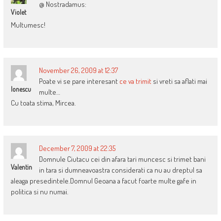
@ Nostradamus:
Violet
Multumesc!
November 26, 2009 at 12:37
Poate vi se pare interesant
ce va trimit
si vreti sa aflati mai
Ionescu
multe…
Cu toata stima, Mircea.
December 7, 2009 at 22:35
Domnule Ciutacu cei din afara tari muncesc si trimet bani
Valentin
in tara si dumneavoastra considerati ca nu au dreptul sa
aleaga presedintele.Domnul Geoana a facut foarte multe gafe in
politica si nu numai.