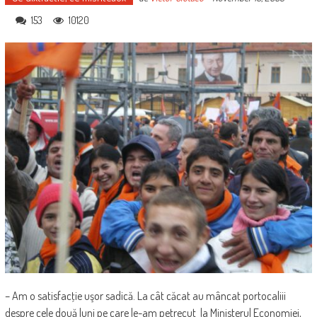
153
10120
– Am o satisfacţie uşor sadică. La cât căcat au mâncat portocaliii
despre cele două luni pe care le-am petrecut la Ministerul Economiei,