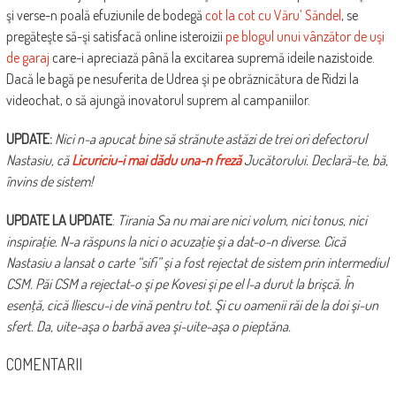
şi verse-n poală efuziunile de bodegă
cot la cot cu Văru’ Săndel
, se
pregăteşte să-şi satisfacă online isteroizii
pe blogul unui vânzător de uşi
de garaj
care-i apreciază până la excitarea supremă ideile nazistoide.
Dacă le bagă pe nesuferita de Udrea şi pe obrăznicătura de Ridzi la
videochat, o să ajungă inovatorul suprem al campaniilor.
UPDATE:
Nici n-a apucat bine să strănute astăzi de trei ori defectorul
Nastasiu, că
Licuriciu-i mai dădu una-n freză
Jucătorului. Declară-te, bă,
învins de sistem!
UPDATE LA UPDATE
:
Tirania Sa nu mai are nici volum, nici tonus, nici
inspiraţie. N-a răspuns la nici o acuzaţie şi a dat-o-n diverse. Cică
Nastasiu a lansat o carte “sifi” şi a fost rejectat de sistem prin intermediul
CSM. Păi CSM a rejectat-o şi pe Kovesi şi pe el l-a durut la brişcă. În
esenţă, cică Iliescu-i de vină pentru tot. Şi cu oamenii răi de la doi şi-un
sfert. Da, uite-aşa o barbă avea şi-uite-aşa o pieptăna.
COMENTARII