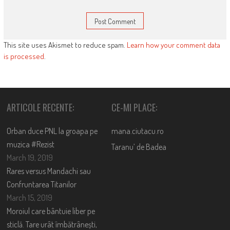
This site uses Akismet to reduce spam.
Learn how your comment data
is processed
.
ARTICOLE RECENTE:
CE-MI PLACE:
Orban duce PNL la groapa pe
mana.ciutacu.ro
muzica #Rezist
Taranu’ de Badea
March 19, 2019
Rares versus Mandachi sau
Confruntarea Titanilor
March 15, 2019
Moroiul care bântuie liber pe
sticlă. Tare urât îmbătrânești,