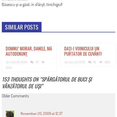
Băsescu şi-a găsit, în sfârşit, tinichigiul!
SIMILAR POSTS
DOMNU’ MORAR, DANELE, MĂ
DAŢI-I VOINICULUI UN
AUTODENUNŢ
PURTĂTOR DE CUVÂNT!
January 30, 2009
36
January 22, 2009
84
6924
3200
153 THOUGHTS ON “
SPĂRGĂTORUL DE BUCI ŞI
VÂNZĂTORUL DE UŞI
”
COMMENT
Older Comments
NAVIGATION
November 20, 2009 at 12:37