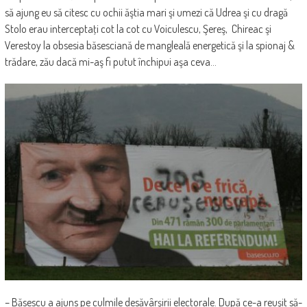
să ajung eu să citesc cu ochii ăştia mari şi umezi că Udrea şi cu dragă
Stolo erau interceptaţi cot la cot cu Voiculescu, Şereş, Chireac şi
Verestoy la obsesia băsesciană de mangleală energetică şi la spionaj &
trădare, zău dacă mi-aş fi putut închipui aşa ceva…
– Băsescu a ajuns pe culmile desăvârşirii electorale. După ce-a reuşit să-