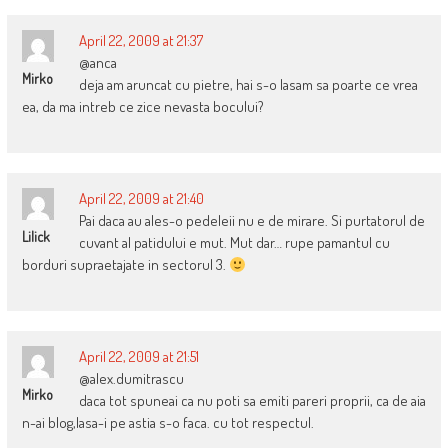
April 22, 2009 at 21:37
@anca
Mirko
deja am aruncat cu pietre, hai s-o lasam sa poarte ce vrea
ea, da ma intreb ce zice nevasta bocului?
April 22, 2009 at 21:40
Pai daca au ales-o pedeleii nu e de mirare. Si purtatorul de
Lilick
cuvant al patidului e mut. Mut dar… rupe pamantul cu
borduri supraetajate in sectorul 3.
April 22, 2009 at 21:51
@alex.dumitrascu
Mirko
daca tot spuneai ca nu poti sa emiti pareri proprii, ca de aia
n-ai blog,lasa-i pe astia s-o faca. cu tot respectul.