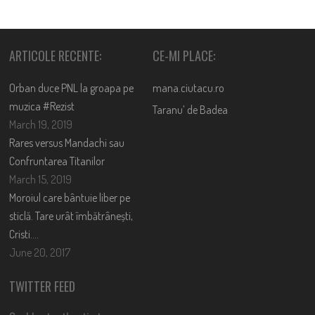
ARTICOLE RECENTE:
CE-MI PLACE:
Orban duce PNL la groapa pe
mana.ciutacu.ro
muzica #Rezist
Taranu’ de Badea
March 19, 2019
Rares versus Mandachi sau
Confruntarea Titanilor
March 15, 2019
Moroiul care bântuie liber pe
sticlă. Tare urât îmbătrânești,
Cristi….
June 20, 2017
TWITTER FEED