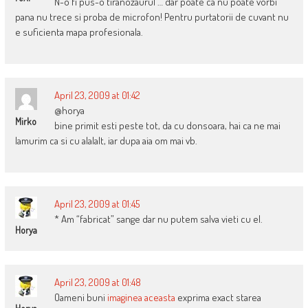
N-o fi pus-o tiranozaurul … dar poate ca nu poate vorbi
pana nu trece si proba de microfon! Pentru purtatorii de cuvant nu
e suficienta mapa profesionala.
April 23, 2009 at 01:42
@horya
Mirko
bine primit esti peste tot, da cu donsoara, hai ca ne mai
lamurim ca si cu alalalt, iar dupa aia om mai vb.
April 23, 2009 at 01:45
* Am “fabricat” sange dar nu putem salva vieti cu el.
Horya
April 23, 2009 at 01:48
Oameni buni
imaginea aceasta
exprima exact starea