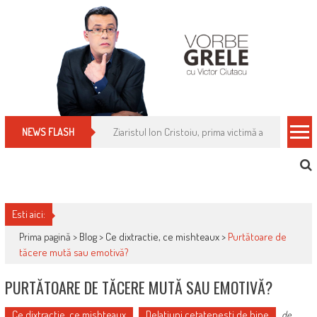
Skip
to
content
Cum îți schimbi, rapid, gratuit și eficient, furniz
NEWS FLASH
Esti aici:
Prima pagină >
Blog
>
Ce dixtractie, ce mishteaux
>
Purtătoare de
tăcere mută sau emotivă?
PURTĂTOARE DE TĂCERE MUTĂ SAU EMOTIVĂ?
Ce dixtractie, ce mishteaux
Delatiuni cetatenesti de bine
de