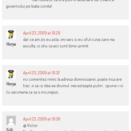
guvernului pe biata conita!
April 23, 2009 at 01:29
dar ce am zis eu asta..imi vars si eu oful cuiva care ma
Horya
asculta..si stiu ca aici sunt bine-primit
April 23, 2009 at 01:32
nu comentez nimic la adresa domnisoarei..poate inca are
Horya
trac..o sa-si dea ea drumul..mai asteapta putin.. spune-i si
tu sarumana ca sa o incurajezi..
April 23, 2009 at 01:38
@ Victor
FuXi