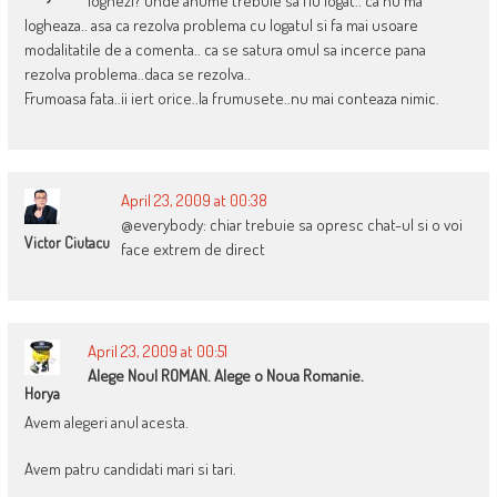
loghezi? unde anume trebuie sa fiu logat.. ca nu ma
logheaza.. asa ca rezolva problema cu logatul si fa mai usoare
modalitatile de a comenta.. ca se satura omul sa incerce pana
rezolva problema..daca se rezolva..
Frumoasa fata..ii iert orice..la frumusete..nu mai conteaza nimic.
April 23, 2009 at 00:38
@everybody: chiar trebuie sa opresc chat-ul si o voi
Victor Ciutacu
face extrem de direct
April 23, 2009 at 00:51
Alege Noul ROMAN. Alege o Noua Romanie.
Horya
Avem alegeri anul acesta.
Avem patru candidati mari si tari.