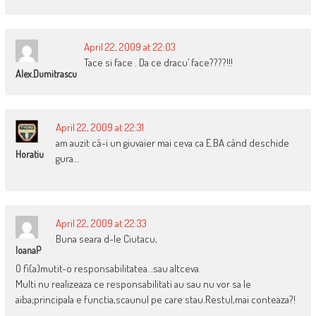
April 22, 2009 at 22:03
Tace si face . Da ce dracu’ face????!!!
Alex.dumitrascu
April 22, 2009 at 22:31
am auzit că-i un giuvaier mai ceva ca E.BA când deschide
Horatiu
gura…
April 22, 2009 at 22:33
Buna seara d-le Ciutacu,
IoanaP
O fi(a)mutit-o responsabilitatea…sau altceva.
Multi nu realizeaza ce responsabilitati au sau nu vor sa le
aiba;principala e functia,scaunul pe care stau.Restul,mai conteaza?!