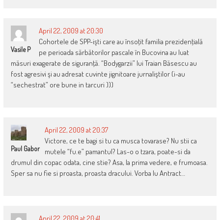
April 22, 2009 at 20:30
Cohortele de SPP-işti care au însoţit familia prezidenţială
Vasile P
pe perioada sărbătorilor pascale în Bucovina au luat
măsuri exagerate de siguranţă. “Bodygarzii” lui Traian Băsescu au
fost agresivi şi au adresat cuvinte jignitoare jurnaliştilor (i-au
“sechestrat” ore bune in tarcuri )))
April 22, 2009 at 20:37
Victore, ce te bagi si tu ca musca tovarase? Nu stii ca
Paul Gabor
mutele “fu.e” pamantul? Las-o o tzara, poate-si da
drumul din copac odata, cine stie? Asa, la prima vedere, e frumoasa.
Sper sa nu fie si proasta, proasta dracului. Vorba lu Antract…
April 22, 2009 at 20:41