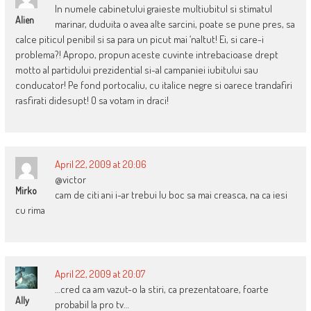
In numele cabinetului graieste multiubitul si stimatul
Alien
marinar, duduita o avea alte sarcini, poate se pune pres, sa
calce piticul penibil si sa para un picut mai ‘naltut! Ei, si care-i
problema?! Apropo, propun aceste cuvinte intrebacioase drept
motto al partidului prezidential si-al campaniei iubitului sau
conducator! Pe fond portocaliu, cu italice negre si oarece trandafiri
rasfirati didesupt! O sa votam in draci!
April 22, 2009 at 20:06
@victor
Mirko
cam de citi ani i-ar trebui lu boc sa mai creasca, na ca iesi
cu rima
April 22, 2009 at 20:07
…cred ca am vazut-o la stiri, ca prezentatoare, foarte
Ally
probabil la pro tv…