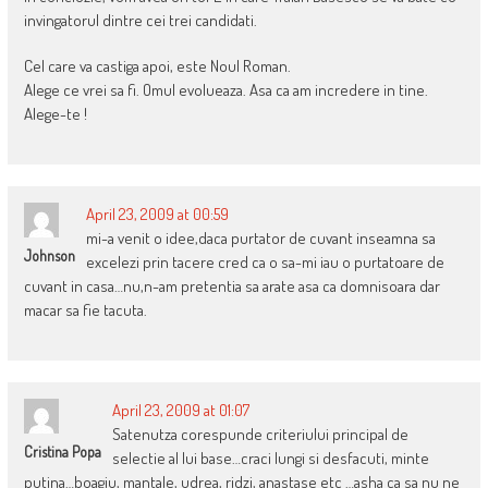
invingatorul dintre cei trei candidati.
Cel care va castiga apoi, este Noul Roman.
Alege ce vrei sa fi. Omul evolueaza. Asa ca am incredere in tine.
Alege-te !
April 23, 2009 at 00:59
mi-a venit o idee,daca purtator de cuvant inseamna sa
Johnson
excelezi prin tacere cred ca o sa-mi iau o purtatoare de
cuvant in casa…nu,n-am pretentia sa arate asa ca domnisoara dar
macar sa fie tacuta.
April 23, 2009 at 01:07
Satenutza corespunde criteriului principal de
Cristina Popa
selectie al lui base…craci lungi si desfacuti, minte
putina…boagiu, mantale, udrea, ridzi, anastase etc …asha ca sa nu ne