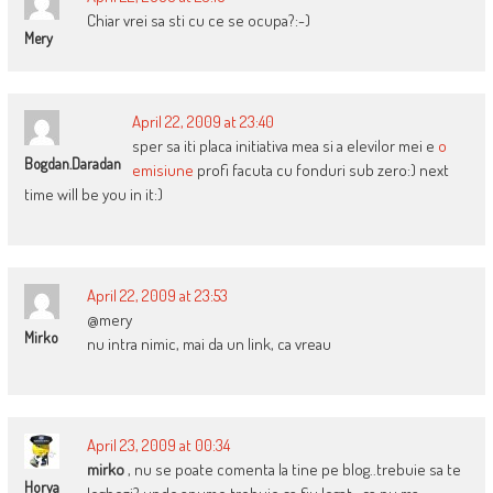
Chiar vrei sa sti cu ce se ocupa?:-)
Mery
April 22, 2009 at 23:40
sper sa iti placa initiativa mea si a elevilor mei e
o
Bogdan.daradan
emisiune
profi facuta cu fonduri sub zero:) next
time will be you in it:)
April 22, 2009 at 23:53
@mery
Mirko
nu intra nimic, mai da un link, ca vreau
April 23, 2009 at 00:34
mirko
, nu se poate comenta la tine pe blog..trebuie sa te
Horya