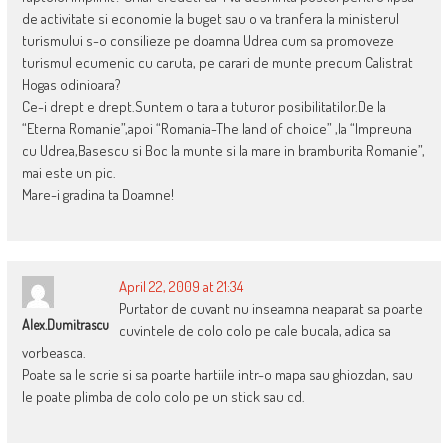
de activitate si economie la buget sau o va tranfera la ministerul
turismului s-o consilieze pe doamna Udrea cum sa promoveze
turismul ecumenic cu caruta, pe carari de munte precum Calistrat
Hogas odinioara?
Ce-i drept e drept.Suntem o tara a tuturor posibilitatilor.De la
“Eterna Romanie”,apoi “Romania-The land of choice” ,la “Impreuna
cu Udrea,Basescu si Boc la munte si la mare in bramburita Romanie”,
mai este un pic.
Mare-i gradina ta Doamne!
April 22, 2009 at 21:34
Purtator de cuvant nu inseamna neaparat sa poarte
Alex.dumitrascu
cuvintele de colo colo pe cale bucala, adica sa
vorbeasca.
Poate sa le scrie si sa poarte hartiile intr-o mapa sau ghiozdan, sau
le poate plimba de colo colo pe un stick sau cd.