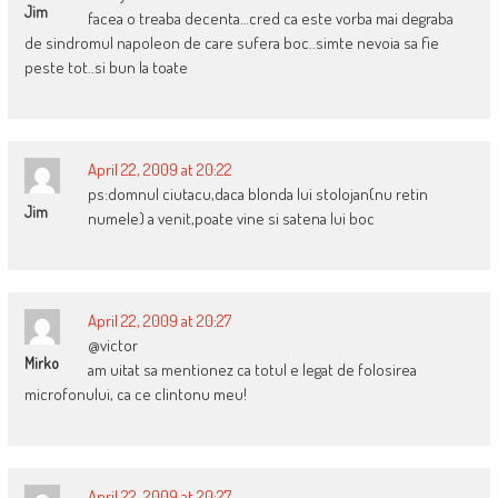
Jim
facea o treaba decenta…cred ca este vorba mai degraba
de sindromul napoleon de care sufera boc..simte nevoia sa fie
peste tot..si bun la toate
April 22, 2009 at 20:22
ps:domnul ciutacu,daca blonda lui stolojan(nu retin
Jim
numele) a venit,poate vine si satena lui boc
April 22, 2009 at 20:27
@victor
Mirko
am uitat sa mentionez ca totul e legat de folosirea
microfonului, ca ce clintonu meu!
April 22, 2009 at 20:27