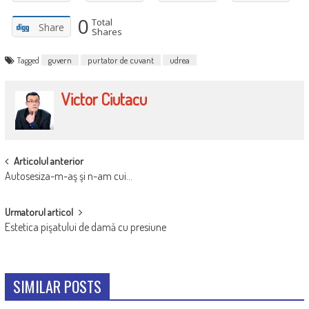
0
Total
Share
Shares
Tagged
guvern
purtator de cuvant
udrea
Victor Ciutacu
POST
Articolul anterior
Autosesiza-m-aş şi n-am cui…
NAVIGATION
Urmatorul articol
Estetica pişatului de damă cu presiune
SIMILAR POSTS