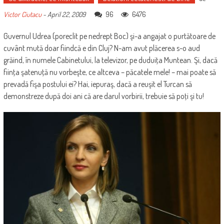
96
6476
Victor Ciutacu
-
April 22, 2009
Guvernul Udrea (poreclit pe nedrept Boc) şi-a angajat o purtătoare de
cuvânt mută doar fiindcă e din Cluj? N-am avut plăcerea s-o aud
grăind, în numele Cabinetului, la televizor, pe duduiţa Muntean. Şi, dacă
fiinţa şatenuţă nu vorbeşte, ce altceva – păcatele mele! – mai poate să
prevadă fişa postului ei? Hai, iepuraş, dacă a reuşit el Turcan să
demonstreze după doi ani că are darul vorbirii, trebuie să poţi şi tu!