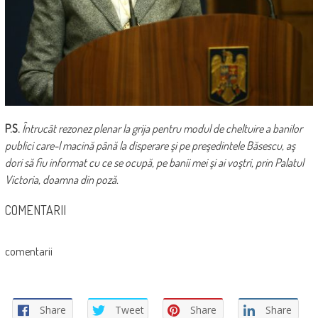
P.S.
Întrucât rezonez plenar la grija pentru modul de cheltuire a banilor
publici care-l macină până la disperare şi pe preşedintele Băsescu, aş
dori să fiu informat cu ce se ocupă, pe banii mei şi ai voştri, prin Palatul
Victoria, doamna din poză.
COMENTARII
comentarii
Share
Tweet
Share
Share