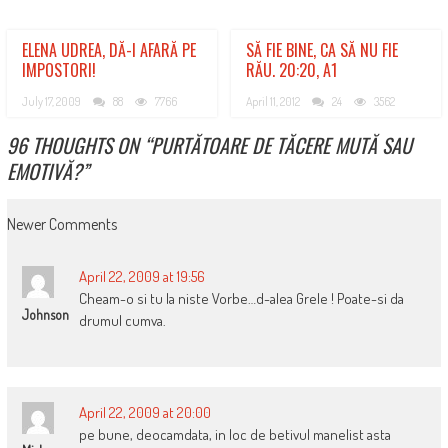
ELENA UDREA, DĂ-I AFARĂ PE
SĂ FIE BINE, CA SĂ NU FIE
IMPOSTORI!
RĂU. 20:20, A1
July 17, 2009
88
7766
April 11, 2012
24
3562
96 THOUGHTS ON “
PURTĂTOARE DE TĂCERE MUTĂ SAU
EMOTIVĂ?
”
COMMENT
Newer Comments
NAVIGATION
April 22, 2009 at 19:56
Cheam-o si tu la niste Vorbe…d-alea Grele ! Poate-si da
Johnson
drumul cumva.
April 22, 2009 at 20:00
pe bune, deocamdata, in loc de betivul manelist asta