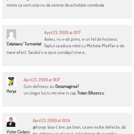
miram ca soricutza nu da semne de activitate cerebrala
April 23, 2009 at 01:17
Aoleu, nu v-ati prins, e un fel de hostess.
Cetateanu' Turmentat
Faptul ca aduce nitel cu Michele Pfeiffer e de
mare efect. Sacalul v-a spus sondajul cine e…
April 23, 2009 at 01:17
Cum definesc eu
Dezamagirea?
Horya
un singur lucru imi vine in cap
Traian BAsescu
April 23, 2009 at 01:24
@horya: lasa-l, bre, pe tiran, ca are multe defecte, da’
Victor Ciutacu
ma-ndoiesc ca el a pus-o tacatoare de cuvant a