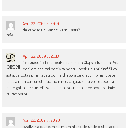
April 22, 2009 at 20:10
de cand are cuvant guvernul asta?
FuXi
April 22, 2009 at 20:13
“Iepurasul” a facut psihologie, e din Cluj si a lucrat in Pro,
[D][S][N]
deci era cea mai potrivita pentru postul cu pricina! Si voi
astia, carcotasii, mai taceti domle din gura ce dracu, nu mai poate
fata sa ia un ban cinstit facand nimic, ca gata, sariti voi repede ca
niste golani ce sunteti, sa luati in baza un copil nevinovat si timid,
rautaciosilor!…
April 22, 2009 at 20:20
bv ally..ma cazneam sa-mi amintesc de unde o stiu..acolo