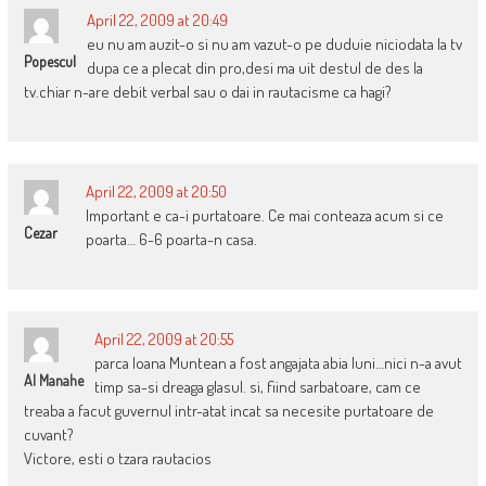
April 22, 2009 at 20:49
eu nu am auzit-o si nu am vazut-o pe duduie niciodata la tv
Popescul
dupa ce a plecat din pro,desi ma uit destul de des la
tv.chiar n-are debit verbal sau o dai in rautacisme ca hagi?
April 22, 2009 at 20:50
Important e ca-i purtatoare. Ce mai conteaza acum si ce
Cezar
poarta… 6-6 poarta-n casa.
April 22, 2009 at 20:55
parca Ioana Muntean a fost angajata abia luni…nici n-a avut
Al Manahe
timp sa-si dreaga glasul. si, fiind sarbatoare, cam ce
treaba a facut guvernul intr-atat incat sa necesite purtatoare de
cuvant?
Victore, esti o tzara rautacios