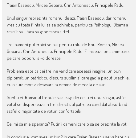
Traian Basescu, Mircea Geoana, Crin Antonescu, Principele Radu.
Unul singur reprezinta romanul de azi, Traian Basescu, dar romanul
vrea cu toata fiinta lui sa se schimbe, pentru ca Psihologul Obama a
reusit sa-l faca sa gandeasca altfel.
Trei oameni puternici se bat pentru rolul de Noul Roman, Mircea
Geoana , Crin Antonescu, Principele Radu. Ei mizeaza pe schimbarea
pe care poporul si-o doreste.
Problema este ca cei trei ne vand cam aceeasi imagine: un bun
diplomat, un patriot cu discurs sublim si care gadila placut urechile,
cu o aura morala desavarsita demna de medalia de aur.
Sunt trei. Romanul trebuie sa aleaga din cei trei unul singur, astfel
votul se disperseaza in trei directii, al patrulea candidat absorbind
astfel o majoritate de voturi confortabila.
Ce imi da mie speranta? Putinii oameni care o sa se prezinte la vot.
In concluzie, vom avea un tur 2 in care Traian Basescu se va bate cu