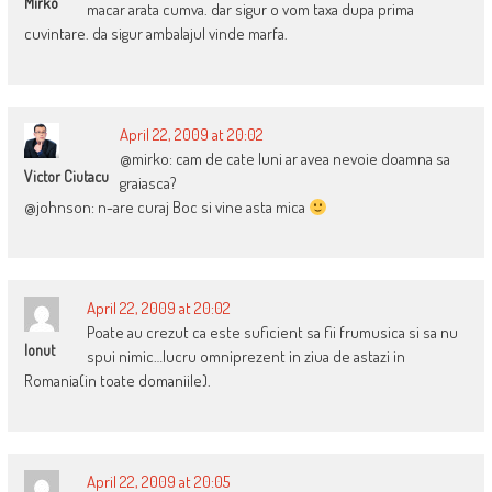
Mirko
macar arata cumva. dar sigur o vom taxa dupa prima
cuvintare. da sigur ambalajul vinde marfa.
April 22, 2009 at 20:02
@mirko: cam de cate luni ar avea nevoie doamna sa
Victor Ciutacu
graiasca?
@johnson: n-are curaj Boc si vine asta mica
April 22, 2009 at 20:02
Poate au crezut ca este suficient sa fii frumusica si sa nu
Ionut
spui nimic…lucru omniprezent in ziua de astazi in
Romania(in toate domaniile).
April 22, 2009 at 20:05