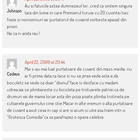
Au si fatucile astea dumnezeul lor…cred ca sintem singura
Johnson
tara din lume in care Premierul turuie cu 20 cuvinte/sec
fraze si nonsensuri iar purtatorul de cuvand vorbeste apasat din
priviri.
Hai ca n-arata rau !
April 22, 2009 at 20:44
Mai s-au mai luat purtatoare de cuvant din mass media .nu
Codeus
ar fi prima data.ca tace si nu se prea vede asta e,da
boculetz se vede ca doar “divinul”face si desface cu madam
udrea.aia se plimbareste cu bicicleta pe trotuarele patriei ca de
drumuri vai de mama lor,iar asta din poza poate plimba trotineta pe
culoarele guvernului cine stie.Macar in alte vremuri o alta purtatoare
de cuvant a avut ceva in cap si are si acum.si uite asa traim intr-o
“Grotesca Comedia”ca sa parafrazez o opera celebra