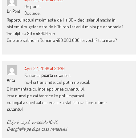
Un pont..
Un Pont
Boc zice:
Raportul actual maxim este de 1 la 80 – deci salariul maxim in
sistemul bugetar este de 600 ron (salariul minim pe economie)
înmulțit cu 80 = 48000 ron
Cine are salariu in Romania 480.000.000 lei vechi? tata mare?
April 22, 2009 at 20:30
Ea numai
poarta
cuvantul,
Anca
nu-l si transmite, cel putin nu vocal.
E insamantata cu intelepciunea cuvantului,
insa numai pe cai tantrice te poti impartasi
cu bogatia spirituala a ceea ce a stat la baza facerii lumii:
cuvantul
.
Clujeni, cap.2, versetele 10-14,
Evanghelia pe dupa casa nanasului