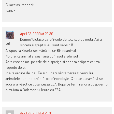
Cu acelasi respect,
IoanaP
April 22, 2009 at 22:36
Domnu’ Ciutacu da-o încolo de tuta sau de muta. Azi la
Lol
sinteza ai greşit si eu sunt sensibil!!
Ai spus ca Baselu’ seamănă cu un Ris ca animal!!
Nu bre! ca animal el seamănă cu “rasul si plânsul”.
Asta este animal pe cale de dispariţie si sper sa scăpam cat mai
repede de el.
In alta ordine de idei. Ce ai cu necuvântătoarea guvernului,
animalele sunt necuvântătoare îndeobşte. Cine se aseamănă se
aduna, ai văzut ce cuvântează EBA. Dupa ce termina juna cu guvernul
o mutam la Parlamentul Ieuro cu EBA.
April 22, 2009 at 23:10