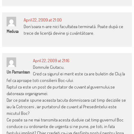
April 22, 2009 at 21:00
Don’soara n-are nici facultatea terminată. Poate după ce
Medusa
trece de licenţă devine şi cuvântătoare.
April 22, 2009 at 21:16
Domnule Ciutacu,
Un Pamantean
Cred ca sigurul ei merit este ca are buletin de Cluj la
fel ca aproape toti consilierii Boc-ului.
Faptul ca este un post de purtator de cuvant al guvernului,se
datoreaza organigramei.
Dar ce poate spune aceasta tacuta domnisoara cat timp deciziile se
iau la Cotroceni , iar purtatorul de cuvant al Presedintelui este
micutul Boc?
Ce poate sa ne mai transmita acesta duduie cat timp guvernul Boc
conduce cu ordonante de urgenta si ne pune, pe toti, in fata
faptului implinit? Chiar credeti ca-i va desfiinta postul pentru lipsa