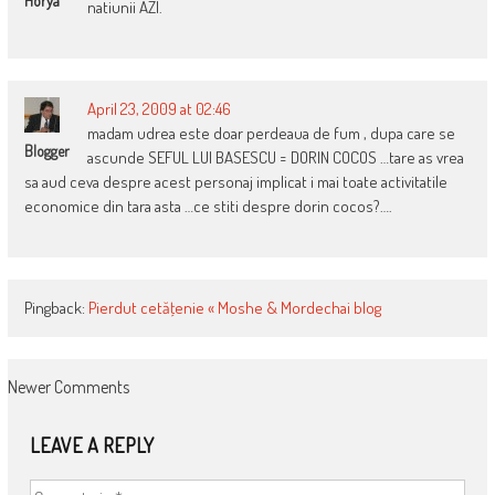
Horya
natiunii AZI.
April 23, 2009 at 02:46
madam udrea este doar perdeaua de fum , dupa care se
Blogger
ascunde SEFUL LUI BASESCU = DORIN COCOS …tare as vrea
sa aud ceva despre acest personaj implicat i mai toate activitatile
economice din tara asta …ce stiti despre dorin cocos?….
Pingback:
Pierdut cetăţenie « Moshe & Mordechai blog
COMMENT
Newer Comments
NAVIGATION
LEAVE A REPLY