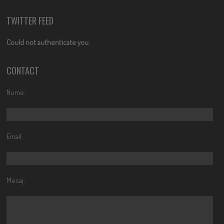
TWITTER FEED
Could not authenticate you.
CONTACT
Nume:
Email:
Mesaj: