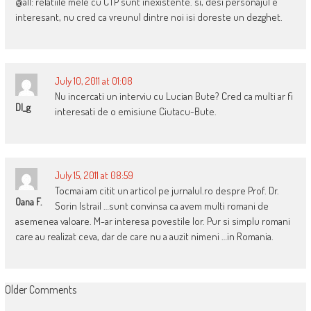
@all: relatiile mele cu CTP sunt inexistente. si, desi personajul e
interesant, nu cred ca vreunul dintre noi isi doreste un dezghet.
July 10, 2011 at 01:08
Nu incercati un interviu cu Lucian Bute? Cred ca multi ar fi
Dl_g
interesati de o emisiune Ciutacu-Bute.
July 15, 2011 at 08:59
Tocmai am citit un articol pe jurnalul.ro despre Prof. Dr.
Oana F.
Sorin Istrail …sunt convinsa ca avem multi romani de
asemenea valoare. M-ar interesa povestile lor. Pur si simplu romani
care au realizat ceva, dar de care nu a auzit nimeni …in Romania.
COMMENT
Older Comments