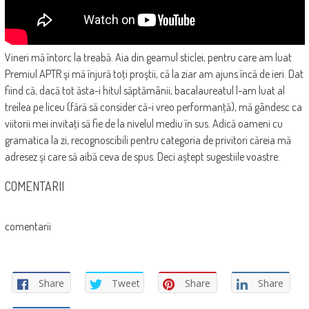
Vineri mă întorc la treabă. Aia din geamul sticlei, pentru care am luat
Premiul APTR şi mă înjură toţi proştii, că la ziar am ajuns încă de ieri. Dat
fiind că, dacă tot ăsta-i hitul săptămânii, bacalaureatul l-am luat al
treilea pe liceu (fără să consider că-i vreo performanţă), mă gândesc ca
viitorii mei invitaţi să fie de la nivelul mediu în sus. Adică oameni cu
gramatica la zi, recognoscibili pentru categoria de privitori căreia mă
adresez şi care să aibă ceva de spus. Deci aştept sugestiile voastre.
COMENTARII
comentarii
Share
Tweet
Share
Share