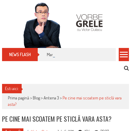
Skip
to
content
Manualul micului cititor de facturi: nu plăti nimic 
NEWS FLASH
Esti aici:
Prima pagină >
Blog
>
Antena 3
>
Pe cine mai scoatem pe sticlă vara
asta?
PE CINE MAI SCOATEM PE STICLĂ VARA ASTA?