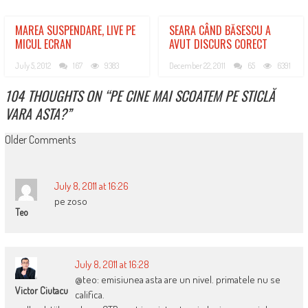
MAREA SUSPENDARE, LIVE PE
SEARA CÂND BĂSESCU A
MICUL ECRAN
AVUT DISCURS CORECT
July 5, 2012
167
9383
December 22, 2011
65
6391
104 THOUGHTS ON “
PE CINE MAI SCOATEM PE STICLĂ
VARA ASTA?
”
COMMENT
Older Comments
NAVIGATION
July 8, 2011 at 16:26
pe zoso
Teo
July 8, 2011 at 16:28
@teo: emisiunea asta are un nivel. primatele nu se
Victor Ciutacu
califica.