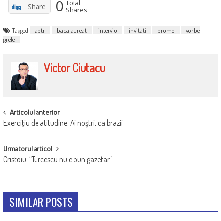
0
Total
Share
Shares
Tagged
aptr
bacalaureat
interviu
invitati
promo
vorbe
grele
Victor Ciutacu
POST
Articolul anterior
Exerciţiu de atitudine. Ai noştri, ca brazii
NAVIGATION
Urmatorul articol
Cristoiu: “Turcescu nu e bun gazetar”
SIMILAR POSTS