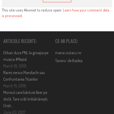
This site uses Akismet to reduce spam.
Learn how your comment data
is processed
.
ARTICOLE RECENTE:
CE-MI PLACE:
Orban duce PNL la groapa pe
mana.ciutacu.ro
muzica #Rezist
Taranu’ de Badea
March 19, 2019
Rares versus Mandachi sau
Confruntarea Titanilor
March 15, 2019
Moroiul care bântuie liber pe
sticlă. Tare urât îmbătrânești,
Cristi….
June 20, 2017