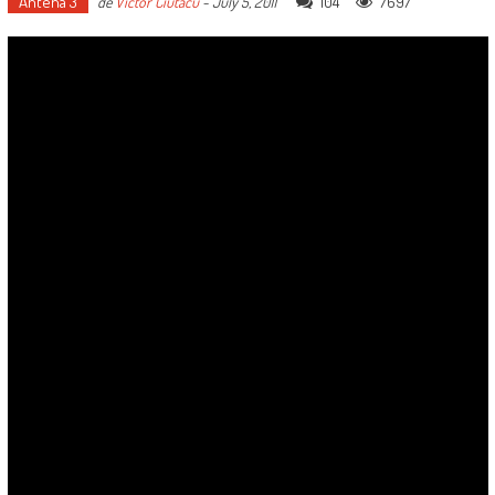
Antena 3
104
7697
de
Victor Ciutacu
-
July 5, 2011