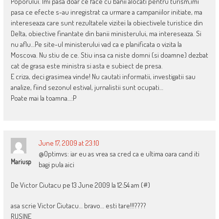
Poporului. Imi pasa doar ce face cu banii alocati pentru turism,imi
pasa ce efecte s-au inregistrat ca urmare a campaniilor initiate, ma
intereseaza care sunt rezultatele vizitei la obiectivele turistice din
Delta, obiective finantate din banii ministerului, ma intereseaza. Si
nu aflu…Pe site-ul ministerului vad ca e planificata o vizita la
Moscova. Nu stiu de ce. Stiu insa ca niste domni (si doamne) dezbat
cat de grasa este ministra si asta e subiect de presa.
E criza, deci grasimea vinde! Nu cautati informatii, investigatii sau
analize, fiind sezonul estival, jurnalistii sunt ocupati…
Poate mai la toamna…:P
June 17, 2009 at 23:10
@Optimvs: iar eu as vrea sa cred ca e ultima oara cand iti
Mariusp
bagi pula aici
De Victor Ciutacu pe 13 June 2009 la 12:54 am (#)
asa scrie Victor Ciutacu… bravo… esti tare!!!????
RUSINE