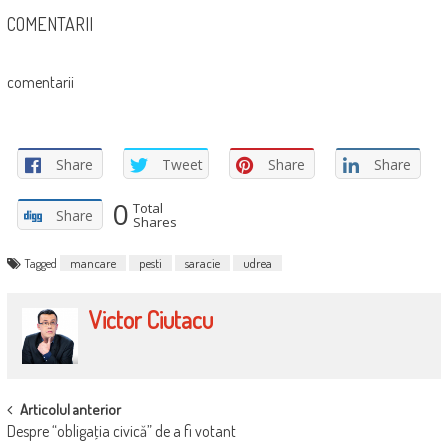
COMENTARII
comentarii
Share
Tweet
Share
Share
0
Total
Share
Shares
Tagged
mancare
pesti
saracie
udrea
Victor Ciutacu
POST
Articolul anterior
Despre “obligaţia civică” de a fi votant
NAVIGATION