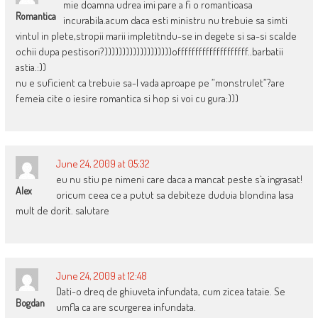
mie doamna udrea imi pare a fi o romantioasa
Romantica
incurabila.acum daca esti ministru nu trebuie sa simti
vintul in plete,stropii marii impletitndu-se in degete si sa-si scalde
ochii dupa pestisori?)))))))))))))))))))offffffffffffffffffff..barbatii
astia.:))
nu e suficient ca trebuie sa-l vada aproape pe ”monstrulet”?are
femeia cite o iesire romantica si hop si voi cu gura:)))
June 24, 2009 at 05:32
eu nu stiu pe nimeni care daca a mancat peste s`a ingrasat!
Alex
oricum ceea ce a putut sa debiteze duduia blondina lasa
mult de dorit. salutare
June 24, 2009 at 12:48
Dati-o dreq de ghiuveta infundata, cum zicea tataie. Se
Bogdan
umfla ca are scurgerea infundata.