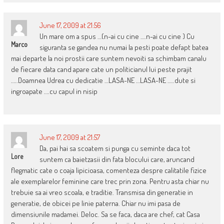
June 17, 2009 at 21:56
Un mare om a spus …(n-ai cu cine ….n-ai cu cine ) Cu
Marco
siguranta se gandea nu numai la pesti poate defapt batea
mai departe la noi prostii care suntem nevoiti sa schimbam canalu
de fiecare data cand apare cate un politicianul lui peste prajit
…..Doamnea Udrea cu dedicatie …LASA-NE …LASA-NE …..dute si
ingroapate ….cu capul in nisip
June 17, 2009 at 21:57
Da, pai hai sa scoatem si punga cu seminte daca tot
Lore
suntem ca baietzasii din fata blocului care, aruncand
flegmatic cate o coaja lipicioasa, comenteza despre calitatile fizice
ale exemplarelor feminine care trec prin zona. Pentru asta chiar nu
trebuie sa ai vreo scoala, e traditie. Transmisa din generatie in
generatie, de obicei pe linie paterna. Chiar nu imi pasa de
dimensiunile madamei. Deloc. Sa se faca, daca are chef, cat Casa