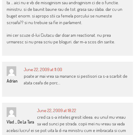
ta … aici nu e vb de misoginism sau androginism ci de o functie.
ministru. si de baunit baune rau de tot. grasa sau slaba. dar cu un
buget enorm. si apropo stii ca femela porcului se numeste
scroafa?? si nu trebuie sa fie in parlament.
imi cer scuze d-lui Ciutacu dar doar am reactionat. nu prea
urmaresc si nu prea scriu pe bloguri. dar m-a scos din sarite.
June 22, 2009 at 11:00
poate ar mai vrea sa manance si pestisori ca s-a scarbit de
Adrian
atata ceafa de porc…
June 22, 2009 at 18:22
cred ca s-a inteles gresit ideea. eu unul mu vreau
Vlad ... De La Tara
sa vad sunci pe strada. copii mei nu vreau sa vada
acelasi lucru! ei se pot uita la d-na ministru cum e imbracata si cum