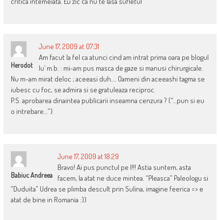
critica intemeiata. Eu zic ca nu te lasa sufletul
June 17, 2009 at 07:31
Am facut la fel ca atunci cind am intrat prima oara pe blogul
Herodot
lu’ m.b. : mi-am pus masca de gaze si manusi chirurgicale.
Nu m-am mirat deloc ; aceeasi duh…. Oameni din aceeashi tagma se
iubesc cu foc, se admira si se gratuleaza reciproc.
P.S. aprobarea dinaintea publicarii inseamna cenzura ? (“…pun si eu
o intrebare…”)
June 17, 2009 at 18:29
Bravo! Ai pus punctul pe I!!! Astia suntem, asta
Babiuc Andreea
facem, la atat ne duce mintea. “Pleasca” Paleologu si
“Duduita” Udrea se plimba descult prin Sulina, imagine feerica => e
atat de bine in Romania :))