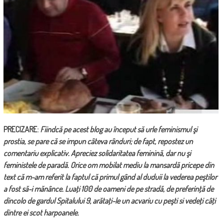
PRECIZARE:
Fiindcă pe acest blog au început să urle feminismul şi
prostia, se pare că se impun câteva rânduri; de fapt, repostez un
comentariu explicativ.
Apreciez solidaritatea feminină, dar nu şi
feministele de paradă. Orice om mobilat mediu la mansardă pricepe din
text că m-am referit la faptul că primul gând al duduii la vederea peştilor
a fost să-i mănânce. Luaţi 100 de oameni de pe stradă, de preferinţă de
dincolo de gardul Spitalului 9, arătaţi-le un acvariu cu peşti si vedeţi câţi
dintre ei scot harpoanele.