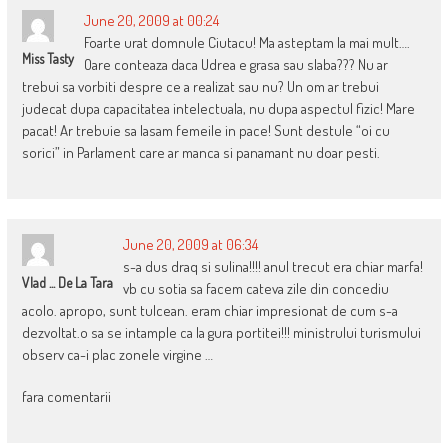
June 20, 2009 at 00:24
Foarte urat domnule Ciutacu! Ma asteptam la mai mult….
Miss Tasty
Oare conteaza daca Udrea e grasa sau slaba??? Nu ar
trebui sa vorbiti despre ce a realizat sau nu? Un om ar trebui
judecat dupa capacitatea intelectuala, nu dupa aspectul fizic! Mare
pacat! Ar trebuie sa lasam femeile in pace! Sunt destule “oi cu
sorici” in Parlament care ar manca si panamant nu doar pesti.
June 20, 2009 at 06:34
s-a dus draq si sulina!!!! anul trecut era chiar marfa!
Vlad ... De La Tara
vb cu sotia sa facem cateva zile din concediu
acolo. apropo, sunt tulcean. eram chiar impresionat de cum s-a
dezvoltat.o sa se intample ca la gura portitei!!! ministrului turismului
observ ca-i plac zonele virgine …
fara comentarii