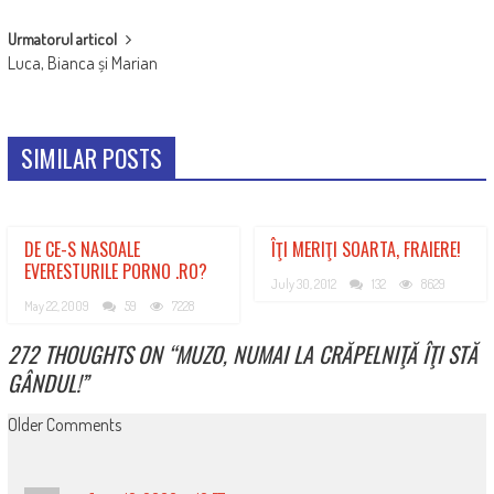
Urmatorul articol
Luca, Bianca și Marian
SIMILAR POSTS
DE CE-S NASOALE
ÎŢI MERIŢI SOARTA, FRAIERE!
EVERESTURILE PORNO .RO?
July 30, 2012
132
8629
May 22, 2009
59
7228
272 THOUGHTS ON “
MUZO, NUMAI LA CRĂPELNIŢĂ ÎŢI STĂ
GÂNDUL!
”
COMMENT
Older Comments
NAVIGATION