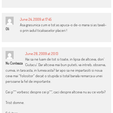
June 24, 2009 at 17:45
Asa grasunica cum e tot as apuca-o de-o mana si as tavali-
Oli
o prin iadul ticaloaselor placeri !
June 28, 2009 at 20:13
Hai sa ne luam de tot si toate, in lipsa de altceva, don’
Nu Conteaza
Ciutacu’. Dar altceva mai bun puteti, va intreb, observa,
cumva, in tara asta, in lumea asta? Iar apo sa ne impartasiti si noua
ceva mai “folositor” decat o stupida si total banala remarca a unei
persoane la fel de importante.
Cei p””’ vorbesc despre cei p””’, caci despre altceva nu au ce vorbi?
Trist domne.