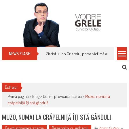
Skip
to
content
Cum îți schimbi, rapid, gratuit și eficient, furniz
NEWS FLASH
Esti aici:
Prima pagină >
Blog
>
Ce-mi provoaca scarba
>
Muzo, numai la
crăpelniţă îţi stă gândul!
MUZO, NUMAI LA CRĂPELNIŢĂ ÎŢI STĂ GÂNDUL!
Ce-mi provoaca scarba
Rezervaţia cu imbecili
de
Victor Ciutacu
-