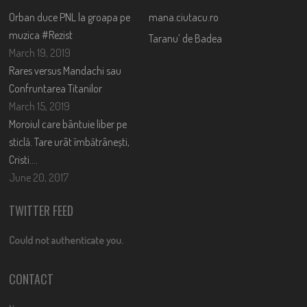
Orban duce PNL la groapa pe
mana.ciutacu.ro
muzica #Rezist
Taranu’ de Badea
March 19, 2019
Rares versus Mandachi sau
Confruntarea Titanilor
March 15, 2019
Moroiul care bântuie liber pe
sticlă. Tare urât îmbătrânești,
Cristi….
June 20, 2017
TWITTER FEED
Could not authenticate you.
CONTACT