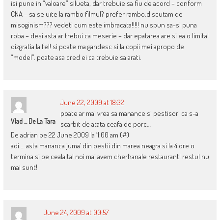
isi pune in “valoare” silueta, dar trebuie sa fiu de acord – conform
CNA – sa se uite la rambo filmul? prefer rambo.discutam de
misoginism??? vedeti cum este imbracata!!!!! nu spun sa-si puna
roba – desi asta ar trebui ca meserie – dar epatarea are si ea o limita!
dizgratia la fel! si poate ma gandesc si la copii mei apropo de
“model”. poate asa cred ei ca trebuie sa arati.
June 22, 2009 at 18:32
poate ar mai vrea sa manance si pestisori ca s-a
Vlad ... De La Tara
scarbit de atata ceafa de porc…
De adrian pe 22 June 2009 la 11:00 am (#)
adi … asta mananca juma’ din pestii din marea neagra si la 4 ore o
termina si pe cealalta! noi mai avem cherhanale restaurant! restul nu
mai sunt!
June 24, 2009 at 00:57