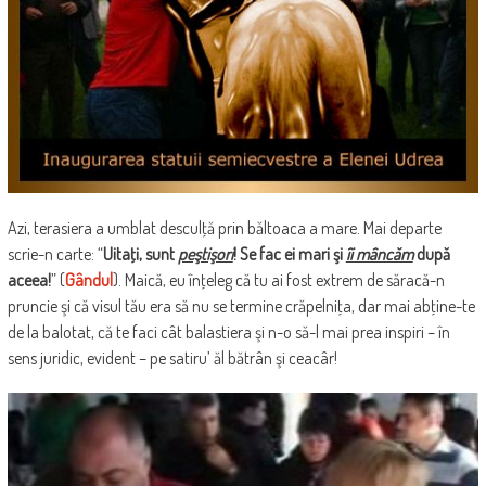
Azi, terasiera a umblat desculţă prin băltoaca a mare. Mai departe
scrie-n carte: “
Uitaţi, sunt
peştişori
! Se fac ei mari şi
îi mâncăm
după
aceea!
” (
Gândul
). Maică, eu înţeleg că tu ai fost extrem de săracă-n
pruncie şi că visul tău era să nu se termine crăpelniţa, dar mai abţine-te
de la balotat, că te faci cât balastiera şi n-o să-l mai prea inspiri – în
sens juridic, evident – pe satiru’ ăl bătrân şi ceacâr!