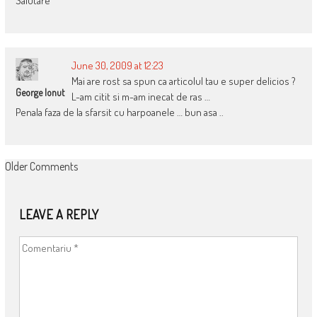
Salutare
June 30, 2009 at 12:23
Mai are rost sa spun ca articolul tau e super delicios ?
George Ionut
L-am citit si m-am inecat de ras …
Penala faza de la sfarsit cu harpoanele … bun asa ..
COMMENT
Older Comments
NAVIGATION
LEAVE A REPLY