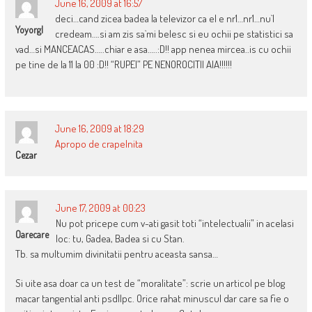
June 16, 2009 at 16:57
deci…cand zicea badea la televizor ca el e nr1…nr1…nu`l
Yoyorgl
credeam….si am zis sa`mi belesc si eu ochii pe statistici sa
vad…si MANCEACAS…..chiar e asa…..:D!! app nenea mircea..is cu ochii
pe tine de la 11 la 00 :D!! “RUPEI” PE NENOROCITII AIA!!!!!!
June 16, 2009 at 18:29
Apropo de crapelnita
Cezar
June 17, 2009 at 00:23
Nu pot pricepe cum v-ati gasit toti “intelectualii” in acelasi
Oarecare
loc: tu, Gadea, Badea si cu Stan.
Tb. sa multumim divinitatii pentru aceasta sansa…
Si uite asa doar ca un test de “moralitate”: scrie un articol pe blog
macar tangential anti psd||pc. Orice rahat minuscul dar care sa fie o