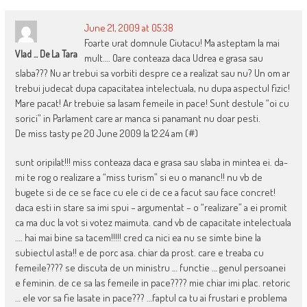
June 21, 2009 at 05:38
Foarte urat domnule Ciutacu! Ma asteptam la mai
Vlad ... De La Tara
mult…. Oare conteaza daca Udrea e grasa sau
slaba??? Nu ar trebui sa vorbiti despre ce a realizat sau nu? Un om ar
trebui judecat dupa capacitatea intelectuala, nu dupa aspectul fizic!
Mare pacat! Ar trebuie sa lasam femeile in pace! Sunt destule “oi cu
sorici” in Parlament care ar manca si panamant nu doar pesti.
De miss tasty pe 20 June 2009 la 12:24 am (#)
sunt oripilat!!! miss conteaza daca e grasa sau slaba in mintea ei. da-
mi te rog o realizare a “miss turism” si eu o mananc!! nu vb de
bugete si de ce se face cu ele ci de ce a facut sau face concret!
daca esti in stare sa imi spui – argumentat – o “realizare” a ei promit
ca ma duc la vot si votez maimuta. cand vb de capacitate intelectuala
…. hai mai bine sa tacem!!!!! cred ca nici ea nu se simte bine la
subiectul asta!! e de porc asa. chiar da prost. care e treaba cu
femeile???? se discuta de un ministru … functie … genul persoanei
e feminin. de ce sa las femeile in pace???? mie chiar imi plac. retoric
… ele vor sa fie lasate in pace??? …faptul ca tu ai frustari e problema