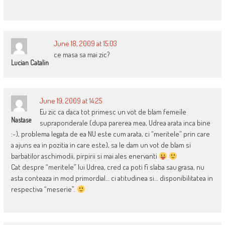
June 18, 2009 at 15:03
ce masa sa mai zic?
Lucian Catalin
June 19, 2009 at 14:25
Eu zic ca daca tot primesc un vot de blam femeile
Nastase
supraponderale (dupa parerea mea, Udrea arata inca bine
:-), problema legata de ea NU este cum arata, ci “meritele” prin care
a ajuns ea in pozitia in care este), sa le dam un vot de blam si
barbatilor aschimodii, pirpirii si mai ales enervanti
Cat despre “meritele” lui Udrea, cred ca poti fi slaba sau grasa, nu
asta conteaza in mod primordial… ci atitudinea si… disponibilitatea in
respectiva “meserie”.