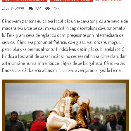
272
11485
June 12, 2009
Când i-am zis/scris eu că s-a făcut cât un excavator şi că are nevoie de
macara s-o urce pe cal, mi-au sărit în cap deontologii că-s tonomatu’
lu’ Felix şi am ceva de reglat cu dom’ preşedinte prin intermediara de
serviciu. Când s-a pronunţat Patriciu că-i grasă, vai, oroare, mogulu’
petrolului şi-a permis afrontul fiindcă l-au dat în gât cu bileţelul roz. Şi
fiindcă a fost atât de bazat încât să nu cedeze rafinăria către clan, dar
asta rămâne numai între noi, cei câţiva de pe blogul ăsta. Când i-a zis
Badea că-i cât balena albastră, cică n-ar avea ţăranu’ gust la femei.