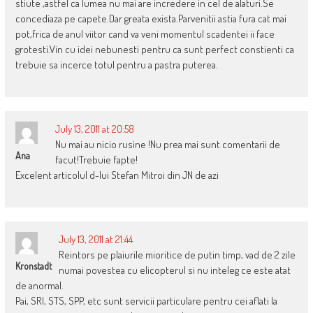
stiute ,astfel ca lumea nu mai are incredere in cel de alaturi.Se
concediaza pe capete.Dar greata exista.Parvenitii astia fura cat mai
pot,frica de anul viitor cand va veni momentul scadentei ii face
grotesti.Vin cu idei nebunesti pentru ca sunt perfect constienti ca
trebuie sa incerce totul pentru a pastra puterea.
July 13, 2011 at 20:58
Nu mai au nicio rusine !Nu prea mai sunt comentarii de
Ana
facut!Trebuie fapte!
Excelent articolul d-lui Stefan Mitroi din JN de azi
July 13, 2011 at 21:44
Reintors pe plaiurile mioritice de putin timp, vad de 2 zile
Kronstadt
numai povestea cu elicopterul si nu inteleg ce este atat
de anormal.
Pai, SRI, STS, SPP, etc sunt servicii particulare pentru cei aflati la