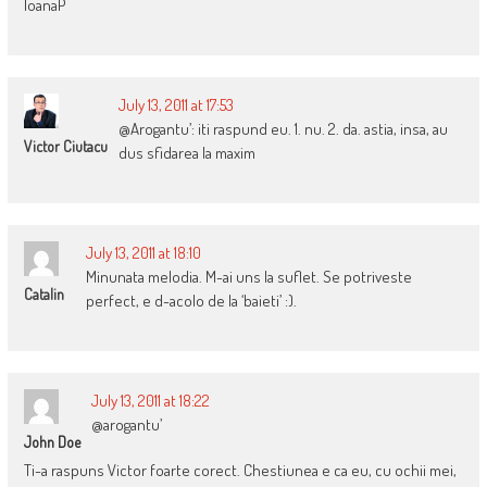
IoanaP
July 13, 2011 at 17:53
@Arogantu’: iti raspund eu. 1. nu. 2. da. astia, insa, au
Victor Ciutacu
dus sfidarea la maxim
July 13, 2011 at 18:10
Minunata melodia. M-ai uns la suflet. Se potriveste
Catalin
perfect, e d-acolo de la ‘baieti’ :).
July 13, 2011 at 18:22
@arogantu’
John Doe
Ti-a raspuns Victor foarte corect. Chestiunea e ca eu, cu ochii mei,