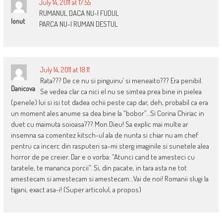
July 14, 2011 at 17:55
RUMANUL DACA NU-I FUDUL
Ionut
PARCA NU-I RUMAN DESTUL
July 14, 2011 at 18:11
Rata??? De ce nu si pinguinu’ si meneaito??? Era penibil.
Danicova
Se vedea clar ca nici el nu se simtea prea bine in pielea
(penele) lui si isi tot dadea ochii peste cap dar, deh, probabil ca era
un moment ales anume sa dea bine la “bobor”…Si Corina Chiriac in
duet cu maimuta soioasa??? Mon Dieu! Sa explic mai multe ar
insemna sa comentez kitsch-ul ala de nunta si chiar nu am chef
pentru ca incerc din rasputeri sa-mi sterg imaginile si sunetele alea
horror de pe creier. Dar e o vorba: “Atunci cand te amesteci cu
taratele, te mananca porcii”. Si, din pacate, in tara asta ne tot
amestecam si amestecam si amestecam…Vai de noi! Romanii slugi la
tigani, exact asa-i! (Super articolul, a propos)