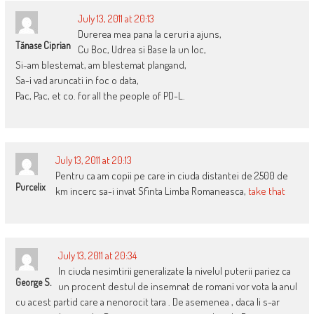
July 13, 2011 at 20:13
Durerea mea pana la ceruri a ajuns,
Tănase Ciprian
Cu Boc, Udrea si Base la un loc,
Si-am blestemat, am blestemat plangand,
Sa-i vad aruncati in foc o data,
Pac, Pac, et co. for all the people of PD-L.
July 13, 2011 at 20:13
Pentru ca am copii pe care in ciuda distantei de 2500 de
Purcelix
km incerc sa-i invat Sfinta Limba Romaneasca,
take that
July 13, 2011 at 20:34
In ciuda nesimtirii generalizate la nivelul puterii pariez ca
George S.
un procent destul de insemnat de romani vor vota la anul
cu acest partid care a nenorocit tara . De asemenea , daca li s-ar