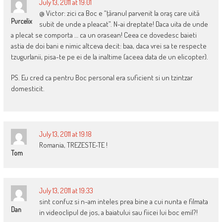
July 13, 2011 at 19:01
@ Victor: zici ca Boc e “ţăranul parvenit la oraş care uită
Purcelix
subit de unde a pleacat”. N-ai dreptate! Daca uita de unde
a plecat se comporta … ca un orasean! Ceea ce dovedesc baieti
astia de doi bani e nimic altceva decit: baa, daca vrei sa te respecte
tzugurlanii, pisa-te pe ei de la inaltime (aceea data de un elicopter).
PS. Eu cred ca pentru Boc personal era suficient si un tzintzar
domesticit.
July 13, 2011 at 19:18
Romania, TREZESTE-TE !
Tom
July 13, 2011 at 19:33
sint confuz si n-am inteles prea bine a cui nunta e filmata
Dan
in videoclipul de jos, a baiatului sau fiicei lui boc emil?!