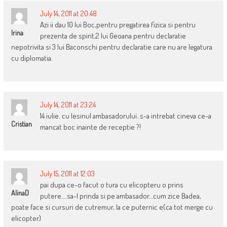
July 14, 2011 at 20:48
Azi ii dau 10 lui Boc,pentru pregatirea fizica si pentru
Irina
prezenta de spirit,2 lui Geoana pentru declaratie
nepotrivita si 3 lui Baconschi pentru declaratie care nu are legatura
cu diplomatia.
July 14, 2011 at 23:24
14 iulie. cu lesinul ambasadorului..s-a intrebat cineva ce-a
Cristian
mancat boc inainte de receptie ?!
July 15, 2011 at 12:03
pai dupa ce-o facut o tura cu elicopteru o prins
AlinaD
putere….sa-l prinda si pe ambasador…cum zice Badea,
poate face si cursuri de cutremur, la ce puternic e(ca tot merge cu
elicopter)