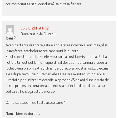
tot motorizat aerian. concluzia? sa o traga fiecare
July 13, 2011 at 17:52
Buna ziua d-le Ciutacu,
IoanaP
Aveti perfecta dreptate;asta e societatea noastra si micimea,plus
ingamfarea scarbelor astea care sunt la putere.
Eu stiu destule,de la fratele meu,care a fost Comisar sef la Politia
rutiera (a fost sef la municipiu din al doilea an de cariera si apoi la
judet )-era un om extraordinar de corect-si prost a fost,zic eu,mai
ales dupa revolutie cu camarilele astea;si a murit acum doi ani si
jumatate,prin infarct miocardic la aproape 55 de ani,dupa o viata de
stres profesional;era prea corect si a suferit extraordinar ca nu
putea sa fie sluga astora mereu.
Can o sa scapam de toate astea,cand?
Numai bine va doresc,