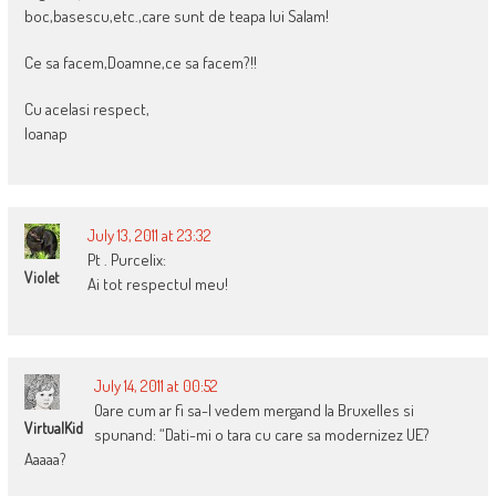
boc,basescu,etc.,care sunt de teapa lui Salam!
Ce sa facem,Doamne,ce sa facem?!!
Cu acelasi respect,
Ioanap
July 13, 2011 at 23:32
Pt . Purcelix:
Violet
Ai tot respectul meu!
July 14, 2011 at 00:52
Oare cum ar fi sa-l vedem mergand la Bruxelles si
VirtualKid
spunand: “Dati-mi o tara cu care sa modernizez UE?
Aaaaa?