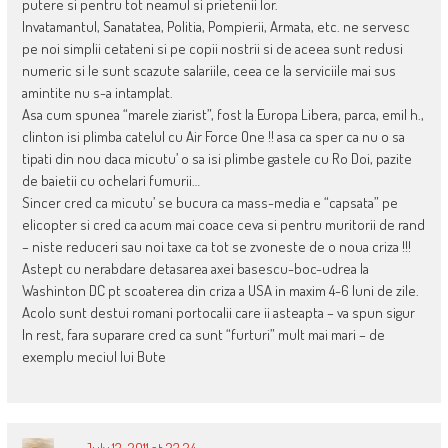
putere si pentru tot neamul si prietenii lor.
Invatamantul, Sanatatea, Politia, Pompierii, Armata, etc. ne servesc
pe noi simplii cetateni si pe copii nostrii si de aceea sunt redusi
numeric si le sunt scazute salariile, ceea ce la serviciile mai sus
amintite nu s-a intamplat.
Asa cum spunea “marele ziarist”, fost la Europa Libera, parca, emil h.,
clinton isi plimba catelul cu Air Force One !! asa ca sper ca nu o sa
tipati din nou daca micutu’ o sa isi plimbe gastele cu Ro Doi, pazite
de baietii cu ochelari fumurii…
Sincer cred ca micutu’ se bucura ca mass-media e “capsata” pe
elicopter si cred ca acum mai coace ceva si pentru muritorii de rand
– niste reduceri sau noi taxe ca tot se zvoneste de o noua criza !!!
Astept cu nerabdare detasarea axei basescu-boc-udrea la
Washinton DC pt scoaterea din criza a USA in maxim 4-6 luni de zile.
Acolo sunt destui romani portocalii care ii asteapta – va spun sigur
In rest, fara suparare cred ca sunt “furturi” mult mai mari – de
exemplu meciul lui Bute