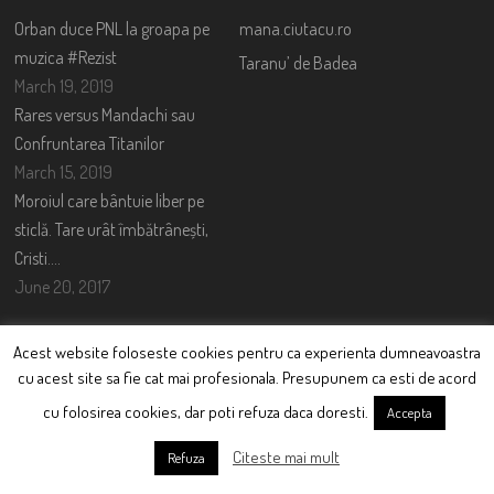
Orban duce PNL la groapa pe
mana.ciutacu.ro
muzica #Rezist
Taranu’ de Badea
March 19, 2019
Rares versus Mandachi sau
Confruntarea Titanilor
March 15, 2019
Moroiul care bântuie liber pe
sticlă. Tare urât îmbătrânești,
Cristi….
June 20, 2017
TWITTER FEED
Acest website foloseste cookies pentru ca experienta dumneavoastra
cu acest site sa fie cat mai profesionala. Presupunem ca esti de acord
Could not authenticate you.
cu folosirea cookies, dar poti refuza daca doresti.
Accepta
CONTACT
Citeste mai mult
Refuza