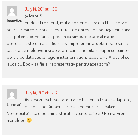
July 14, 2011 at 11:36
@ Ioana S.
Invectiva
nu doar Premierul, multa nomenclatura din PD-L, servicii
secrete, parchete si alte instituatii de opresiune se trage din zona
aia…putem spune fara sa gresim ca simburele tare al mafiei
portocalii este din Cluj, Bistrita si imprejurimi…ardelenii stiu sa ii ia in
tabarca pe moldoveni si pe valahi, dar sa ne uitam inapoi ce oameni
politici au dat aceste regiuni istoriei nationale…pe cind Ardealul se
lauda cu Boc – sa fie el reprezentativ pentru acea zona?
July 14, 2011 at 11:56
Asta da zi ! Sa beau cafeluta pe balcon in fata unui laptop ,
Curiosu'
citindu-l pe Ciutacu si ascultand muzica lui Salam .
Nenorocitu’ asta d boc mi-a stricat savoarea cafelei ! Nu mai vrem
maneleee