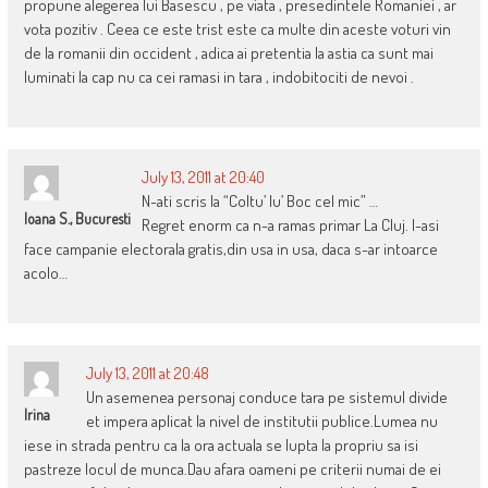
propune alegerea lui Basescu , pe viata , presedintele Romaniei , ar
vota pozitiv . Ceea ce este trist este ca multe din aceste voturi vin
de la romanii din occident , adica ai pretentia la astia ca sunt mai
luminati la cap nu ca cei ramasi in tara , indobitociti de nevoi .
July 13, 2011 at 20:40
N-ati scris la “Coltu’ lu’ Boc cel mic” …
Ioana S., Bucuresti
Regret enorm ca n-a ramas primar La Cluj. I-asi
face campanie electorala gratis,din usa in usa, daca s-ar intoarce
acolo…
July 13, 2011 at 20:48
Un asemenea personaj conduce tara pe sistemul divide
Irina
et impera aplicat la nivel de institutii publice.Lumea nu
iese in strada pentru ca la ora actuala se lupta la propriu sa isi
pastreze locul de munca.Dau afara oameni pe criterii numai de ei