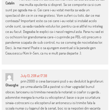
Catalin
mai multa opulenta si dispret. Sa se comporte ca si cum
sunt pe ograda ma-si. Cei care i-au votat merita sa vada un
spectacol din ce in ce mai grotesc. Vom suferi cu totii, dar ce mai
conteaza? Important este ca cei care i-au votat si instalat acolo
unde sunt, sa vada roadele votului lor, pentru ca ei altfel nu inteleg
ce au facut. Degeaba le explici ca-i nasol regimul asta. Pana nu vad ei
cu ochisorii lor grandomania care-i cuprinde pe PDL-isti precum o
pandemie scapata de sub control, nu se conving de nocivitatea lor.
Deci…la mai mare! Poate o sa ajungem eventual si la parade gen
Ceausescu/Kim Ir-Sen, ca nu e mult pana departe :).
July 13, 2011 at 17:38
prin 2000 si ceva barosanii psd s-au dedulcit la girofaruri.
Gheorghe
pe urma alianta DA a pastrat si chiar upgradat bunul
obicei, tariceanu isi trimitea nevasta la notariat si coafor cu garda ,
adomnitei mergea la nunta cu elicopterul. base o ia pe scurtatura
sinaia-cotroceni cu elicopterul iar antonescu isi trimite fata la
scoala numai cu loganul de la senat, boc isi ia nepoteii din vacanta