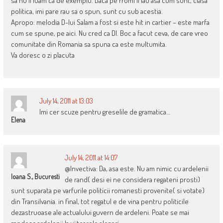
sa nu ii luam ca de exemplu. Daca pe rromi ii iau asa cum sunt, clasa
politica, imi pare rau sa o spun, sunt cu sub acestia.
Apropo: melodia D-lui Salam a fost si este hit in cartier – este marfa
cum se spune, pe aici. Nu cred ca Dl. Boc a facut ceva, de care vreo
comunitate din Romania sa spuna ca este multumita.
Va doresc o zi placuta
July 14, 2011 at 13:03
Imi cer scuze pentru greselile de gramatica…
Elena
July 14, 2011 at 14:07
@Invectiva: Da, asa este. Nu am nimic cu ardelenii
Ioana S., Bucuresti
de rand( desi ei ne considera regateni prosti)
sunt suparata pe varfurile politicii romanesti provenite( si votate)
din Transilvania. in final, tot regatul e de vina pentru politicile
dezastruoase ale actualului guvern de ardeleni. Poate se mai