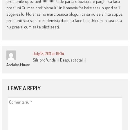
presiunile opozitiei(!!!!!!!!!!!!!!!!!!) de parca opozitia are parghii sa faca
presiuni.Culmea cretinismului in Romania.Ma bate asa un gand sa ii
sugerez lui Morar sa nu mai citeasca bloguri ca sa nu se simta supus
presiunii.Sau sa isi dea demisia daca nu face fata.Oricum in tara asta
nu prea ai cum sa te plictisesti.
July 15, 2011 at 19:34
Sila profunda !!! Dezgust total !!!
Asztalos Floare
LEAVE A REPLY