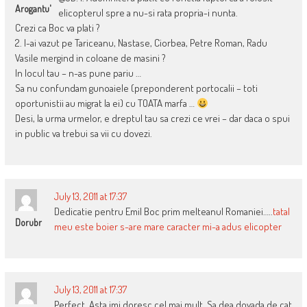
Arogantu'
elicopterul spre a nu-si rata propria-i nunta.
Crezi ca Boc va plati ?
2. I-ai vazut pe Tariceanu, Nastase, Ciorbea, Petre Roman, Radu
Vasile mergind in coloane de masini ?
In locul tau – n-as pune pariu …
Sa nu confundam gunoaiele (preponderent portocalii – toti
oportunistii au migrat la ei) cu TOATA marfa …
Desi, la urma urmelor, e dreptul tau sa crezi ce vrei – dar daca o spui
in public va trebui sa vii cu dovezi.
July 13, 2011 at 17:37
Dedicatie pentru Emil Boc prim melteanul Romaniei…..
tatal
Dorubr
meu este boier s-are mare caracter mi-a adus elicopter
July 13, 2011 at 17:37
Perfect. Asta imi doresc cel mai mult. Sa dea dovada de cat