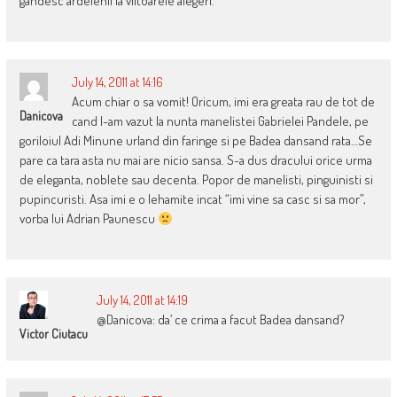
gandesc ardelenii la viitoarele alegeri.
July 14, 2011 at 14:16
Acum chiar o sa vomit! Oricum, imi era greata rau de tot de
Danicova
cand l-am vazut la nunta manelistei Gabrielei Pandele, pe
goriloiul Adi Minune urland din faringe si pe Badea dansand rata…Se
pare ca tara asta nu mai are nicio sansa. S-a dus dracului orice urma
de eleganta, noblete sau decenta. Popor de manelisti, pinguinisti si
pupincuristi. Asa imi e o lehamite incat “imi vine sa casc si sa mor”,
vorba lui Adrian Paunescu
July 14, 2011 at 14:19
@Danicova: da’ ce crima a facut Badea dansand?
Victor Ciutacu