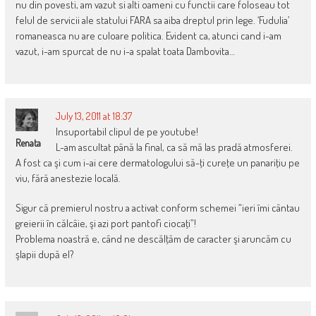
nu din povesti, am vazut si alti oameni cu functii care foloseau tot
felul de servicii ale statului FARA sa aiba dreptul prin lege. ‘Fudulia’
romaneasca nu are culoare politica. Evident ca, atunci cand i-am
vazut, i-am spurcat de nu i-a spalat toata Dambovita…
July 13, 2011 at 18:37
Insuportabil clipul de pe youtube!
Renata
L-am ascultat până la final, ca să mă las pradă atmosferei.
A fost ca şi cum i-ai cere dermatologului să-ţi cureţe un panariţiu pe
viu, fără anestezie locală.
Sigur că premierul nostru a activat conform schemei “ieri îmi cântau
greierii în călcâie, şi azi port pantofi ciocaţi”!
Problema noastră e, când ne descălţăm de caracter şi aruncăm cu
şlapii după el?