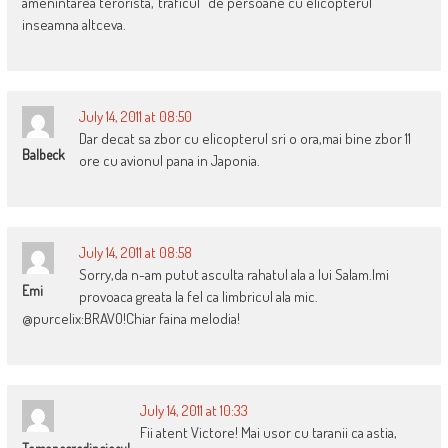
amenintarea terorista,”traficul” de persoane cu elicopterul
inseamna altceva.
July 14, 2011 at 08:50
Dar decat sa zbor cu elicopterul sri o ora,mai bine zbor 11
Balbeck
ore cu avionul pana in Japonia.
July 14, 2011 at 08:58
Sorry,da n-am putut asculta rahatul ala a lui Salam.Imi
Emi
provoaca greata la fel ca limbricul ala mic.
@purcelix:BRAVO!Chiar faina melodia!
July 14, 2011 at 10:33
Fii atent Victore! Mai usor cu taranii ca astia,