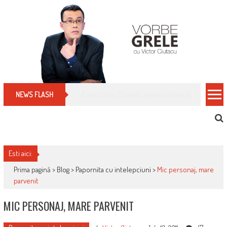
Skip
to
content
Cum îți schimbi, rapid, gratuit și eficient, furniz
NEWS FLASH
Esti aici:
Prima pagină >
Blog
>
Papornita cu intelepciuni
>
Mic personaj, mare
parvenit
MIC PERSONAJ, MARE PARVENIT