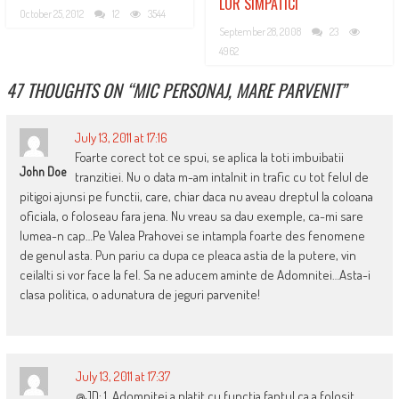
LOR SIMPATICI
October 25, 2012
12
3544
September 28, 2008
23
4962
47 THOUGHTS ON “
MIC PERSONAJ, MARE PARVENIT
”
July 13, 2011 at 17:16
Foarte corect tot ce spui, se aplica la toti imbuibatii
John Doe
tranzitiei. Nu o data m-am intalnit in trafic cu tot felul de
pitigoi ajunsi pe functii, care, chiar daca nu aveau dreptul la coloana
oficiala, o foloseau fara jena. Nu vreau sa dau exemple, ca-mi sare
lumea-n cap…Pe Valea Prahovei se intampla foarte des fenomene
de genul asta. Pun pariu ca dupa ce pleaca astia de la putere, vin
ceilalti si vor face la fel. Sa ne aducem aminte de Adomnitei…Asta-i
clasa politica, o adunatura de jeguri parvenite!
July 13, 2011 at 17:37
@JD: 1. Adomnitei a platit cu functia faptul ca a folosit