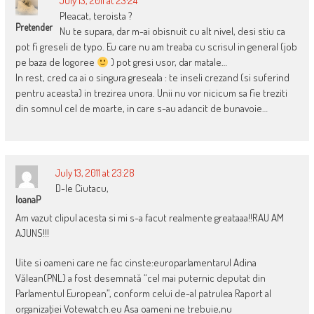
July 13, 2011 at 23:24
Pleacat, teroista ?
Pretender
Nu te supara, dar m-ai obisnuit cu alt nivel, desi stiu ca
pot fi greseli de typo. Eu care nu am treaba cu scrisul in general (job
pe baza de logoree
) pot gresi usor, dar matale…
In rest, cred ca ai o singura greseala : te inseli crezand (si suferind
pentru aceasta) in trezirea unora. Unii nu vor nicicum sa fie treziti
din somnul cel de moarte, in care s-au adancit de bunavoie…
July 13, 2011 at 23:28
D-le Ciutacu,
IoanaP
Am vazut clipul acesta si mi s-a facut realmente greataaa!!RAU AM
AJUNS!!!
Uite si oameni care ne fac cinste:europarlamentarul Adina
Vălean(PNL) a fost desemnată “cel mai puternic deputat din
Parlamentul European”, conform celui de-al patrulea Raport al
organizaţiei Votewatch.eu Asa oameni ne trebuie,nu