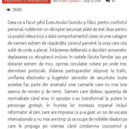
Papornita cu intelepciuni
47
de
Victor Ciutacu
-
July 13, 2011
3699
Ceea ce a făcut şeful Executivului (suindu-şi fălos, pentru confortul
personal, rudele într-un elicopter securizat plătit de stat doar pentru
că poate) relevă încă o dată comportamentul clasic al unei categorii
de oameni extrem de răspândită: ţăranul parvenit la oraş care uită
subit de unde a plecat. Întârzierea deliberată a decolării avioanelor,
deplasarea cu elicopterul inclusiv în vizitele făcute familiei sau pe
distanţe extrem de mici, oprirea circulaţiei rutiere pe unde trec
demnitarii portocalii, sfidarea participanţilor obişnuiţi la trafic,
umflarea efectivelor şi bugetelor serviciilor de securitate, toate
acestea fac parte din arsenalul unei camarile care nu mai ţine
seama de nimeni şi de nimic. Oameni care dădeau aparenţa de
normalitate când erau în opoziţie s-au transformat la putere în
personaje groteşti. În fruntea lor tronează imperial întâiul
reformator al ţării, care are impresia că şi-a găsit un soi de vocaţie
internaţională şi nu mai are timp să se ocupe de nobilele idealuri pe
care le propaga pe vremea când condamna ciocoismul şi