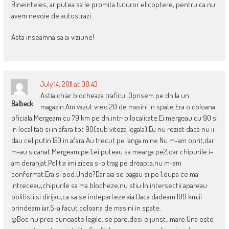
Bineinteles, ar putea sa le promita tuturor elicoptere, pentru ca nu
avem nevoie de autostrazi.
Asta inseamna sa ai viziune!
July 14, 2011 at 08:43
Astia chiar blocheaza traficul.Oprisem pe dn la un
Balbeck
magazin.Am vazut vreo 20 de masini in spate.Era o coloana
oficiala.Mergeam cu 79 km pe dn,intr-o localitate.Ei mergeau cu 90 si
in localitati si in afara tot 90(sub viteza legala).Eu nu rezist daca nu ii
dau cel putin 150 in afara.Au trecut pe langa mine.Nu m-am oprit,dar
m-au sicanat.Mergeam pe 1,ei puteau sa mearga pe2,dar chipurile i-
am deranjat.Politia imi zicea s-o trag pe dreapta,nu m-am
conformat.Era si pod.Unde?Dar aia se bagau si pe 1,dupa ce ma
intreceau,chipurile sa ma blocheze,nu stiu.In intersectii apareau
politisti si dirijau,ca sa se indeparteze aia.Daca dadeam 109 km,ii
prindeam iar.S-a facut coloana de masini in spate.
@Boc nu prea cunoaste legile, se pare,desi e jurist…mare.Una este