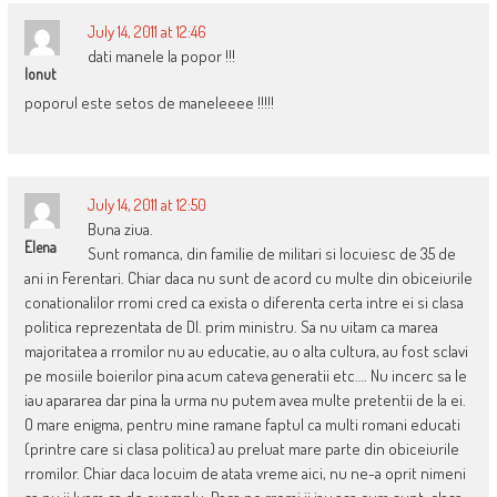
July 14, 2011 at 12:46
dati manele la popor !!!
Ionut
poporul este setos de maneleeee !!!!!
July 14, 2011 at 12:50
Buna ziua.
Elena
Sunt romanca, din familie de militari si locuiesc de 35 de
ani in Ferentari. Chiar daca nu sunt de acord cu multe din obiceiurile
conationalilor rromi cred ca exista o diferenta certa intre ei si clasa
politica reprezentata de Dl. prim ministru. Sa nu uitam ca marea
majoritatea a rromilor nu au educatie, au o alta cultura, au fost sclavi
pe mosiile boierilor pina acum cateva generatii etc…. Nu incerc sa le
iau apararea dar pina la urma nu putem avea multe pretentii de la ei.
O mare enigma, pentru mine ramane faptul ca multi romani educati
(printre care si clasa politica) au preluat mare parte din obiceiurile
rromilor. Chiar daca locuim de atata vreme aici, nu ne-a oprit nimeni