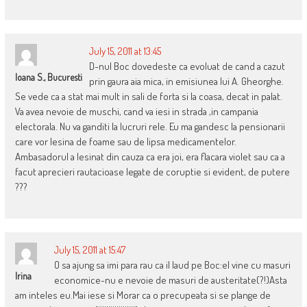
July 15, 2011 at 13:45
D-nul Boc dovedeste ca evoluat de cand a cazut
Ioana S., Bucuresti
prin gaura aia mica, in emisiunea lui A. Gheorghe.
Se vede ca a stat mai mult in sali de forta si la coasa, decat in palat.
Va avea nevoie de muschi, cand va iesi in strada ,in campania
electorala. Nu va ganditi la lucruri rele. Eu ma gandesc la pensionarii
care vor lesina de foame sau de lipsa medicamentelor.
Ambasadorul a lesinat din cauza ca era joi, era flacara violet sau ca a
facut aprecieri rautacioase legate de coruptie si evident, de putere
???
July 15, 2011 at 15:47
O sa ajung sa imi para rau ca il laud pe Boc:el vine cu masuri
Irina
economice-nu e nevoie de masuri de austeritate(?!)Asta
am inteles eu.Mai iese si Morar ca o precupeata si se plange de