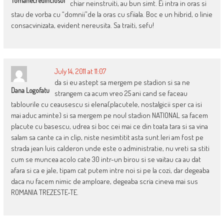
Tomanecredinciosul
chiar neinstruiti, au bun simt. Ei intra in oras si
stau de vorba cu “domnii”de la oras cu sfiiala. Boc e un hibrid, o linie
consacvinizata, evident nereusita. Sa traiti, sefu!
July 14, 2011 at 11:07
da si eu astept sa mergem pe stadion si sa ne
Dana Logofatu
strangem ca acum vreo 25 ani cand se faceau
tablourile cu ceausescu si elena(placutele, nostalgicii sper ca isi
mai aduc aminte) si sa mergem pe noul stadion NATIONAL sa facem
placute cu basescu, udrea si boc cei mai ce din toata tara si sa vina
salam sa cante ca in clip, niste nesimtitit asta sunt.Ieri am fost pe
strada jean luis calderon unde este o administratie, nu vreti sa stiti
cum se muncea acolo cate 30 intr-un birou si se vaitau ca au dat
afara si ca e jale, tipam cat putem intre noi si pe la cozi, dar degeaba
daca nu facem nimic de amploare, degeaba scria cineva mai sus
ROMANIA TREZESTE-TE.