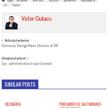
Tagged
elicopter
emil boc
factura
parvenire
realitatea tv
sri
tupeu
Victor Ciutacu
POST
Articolul anterior
Domnului George Maior, Director al SRI
NAVIGATION
Urmatorul articol
Şoc: administratorul rupe tăcerea!
SIMILAR POSTS
BLEJNĂRIA
PARLAMENTUL SALTIMBANCI­