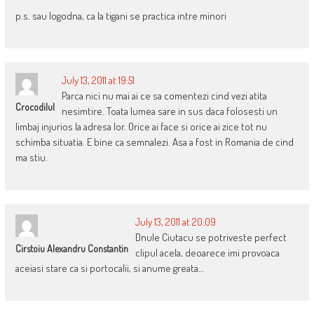
p.s. sau logodna, ca la tigani se practica intre minori
July 13, 2011 at 19:51
Parca nici nu mai ai ce sa comentezi cind vezi atita
Crocodilul
nesimtire. Toata lumea sare in sus daca folosesti un
limbaj injurios la adresa lor. Orice ai face si orice ai zice tot nu
schimba situatia. E bine ca semnalezi. Asa a fost in Romania de cind
ma stiu.
July 13, 2011 at 20:09
Dnule Ciutacu se potriveste perfect
Cirstoiu Alexandru Constantin
clipul acela, deoarece imi provoaca
aceiasi stare ca si portocalii, si anume greata…